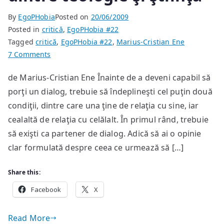
By
EgoPHobia
Posted on
20/06/2009
Posted in
critică
,
EgoPHobia #22
Tagged
critică
,
EgoPHobia #22
,
Marius-Cristian Ene
on
7 Comments
Repere
de Marius-Cristian Ene Înainte de a deveni capabil să
patristice
porţi un dialog, trebuie să îndeplineşti cel puţin două
împotriva
dialogului
condiţii, dintre care una ţine de relaţia cu sine, iar
dintre
cealaltă de relaţia cu celălalt. În primul rând, trebuie
teologie
să exişti ca partener de dialog. Adică să ai o opinie
şi
clar formulată despre ceea ce urmează să […]
ştiinţă
Share this:
Facebook
X
Read More