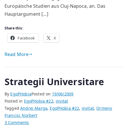
Europäische Studien aus Cluj-Napoca, an. Das
Hauptargument […]
Share this:
Facebook
X
Read More
Strategii Universitare
By
EgoPHobia
Posted on
19/06/2009
Posted in
EgoPHobia #22
,
invitat
Tagged
Andrei Marga
,
EgoPHobia #22
,
invitat
,
Ormeny
Francisc Norbert
on
3 Comments