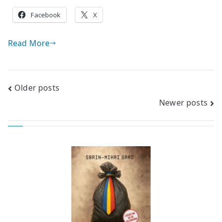
Facebook
X
Read More
Posts
Older posts
Newer posts
navigation