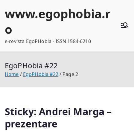
Skip
www.egophobia.r
to
content
o
e-revista EgoPHobia - ISSN 1584-6210
EgoPHobia #22
Home
EgoPHobia #22
Page 2
Sticky: Andrei Marga –
prezentare