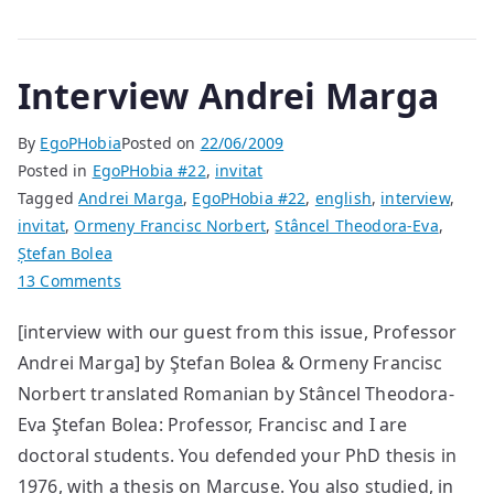
Interview Andrei Marga
By
EgoPHobia
Posted on
22/06/2009
Posted in
EgoPHobia #22
,
invitat
Tagged
Andrei Marga
,
EgoPHobia #22
,
english
,
interview
,
invitat
,
Ormeny Francisc Norbert
,
Stâncel Theodora-Eva
,
Ștefan Bolea
on
13 Comments
Interview
[interview with our guest from this issue, Professor
Andrei
Andrei Marga] by Ştefan Bolea & Ormeny Francisc
Marga
Norbert translated Romanian by Stâncel Theodora-
Eva Ştefan Bolea: Professor, Francisc and I are
doctoral students. You defended your PhD thesis in
1976, with a thesis on Marcuse. You also studied, in