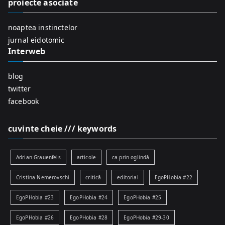
proiecte asociate
o
r
noaptea instinctelor
:
jurnal eidotomic
Interweb
blog
twitter
facebook
cuvinte cheie /// keywords
Adrian Grauenfels
articole
ca prin oglindă
Cristina Nemerovschi
critică
editorial
EgoPHobia #22
EgoPHobia #23
EgoPHobia #24
EgoPHobia #25
EgoPHobia #26
EgoPHobia #28
EgoPHobia #29-30