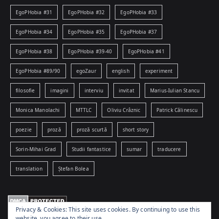
EgoPHobia #31
EgoPHobia #32
EgoPHobia #33
EgoPHobia #34
EgoPHobia #35
EgoPHobia #37
EgoPHobia #38
EgoPHobia #39-40
EgoPHobia #41
EgoPHobia #89/90
egoZaur
english
experiment
filosofie
imagini
interviu
invitat
Marius-Iulian Stancu
Monica Manolachi
MTTLC
Oliviu Crâznic
Patrick Călinescu
poezie
proză
proză scurtă
short story
Sorin-Mihai Grad
Studii fantastice
sumar
traducere
translation
Ștefan Bolea
Privacy & Cookies: This site uses cookies. By continuing to use this
website, you agree to their use.