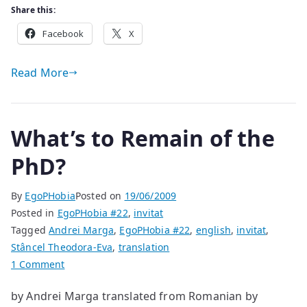
Share this:
Facebook
X
Read More
What’s to Remain of the
PhD?
By
EgoPHobia
Posted on
19/06/2009
Posted in
EgoPHobia #22
,
invitat
Tagged
Andrei Marga
,
EgoPHobia #22
,
english
,
invitat
,
Stâncel Theodora-Eva
,
translation
on
1 Comment
What’s
by Andrei Marga translated from Romanian by
to