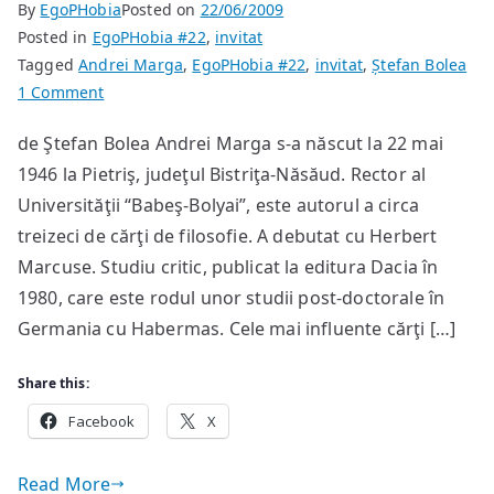
By
EgoPHobia
Posted on
22/06/2009
Posted in
EgoPHobia #22
,
invitat
Tagged
Andrei Marga
,
EgoPHobia #22
,
invitat
,
Ștefan Bolea
on
1 Comment
Sticky:
de Ştefan Bolea Andrei Marga s-a născut la 22 mai
Andrei
1946 la Pietriş, judeţul Bistriţa-Năsăud. Rector al
Marga
–
Universităţii “Babeş-Bolyai”, este autorul a circa
prezentare
treizeci de cărţi de filosofie. A debutat cu Herbert
Marcuse. Studiu critic, publicat la editura Dacia în
1980, care este rodul unor studii post-doctorale în
Germania cu Habermas. Cele mai influente cărţi […]
Share this:
Facebook
X
Read More