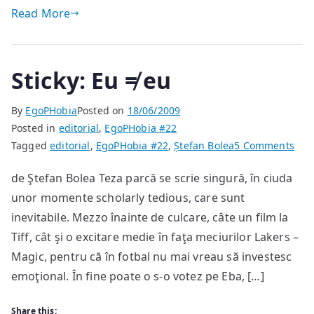
Read More
Sticky: Eu ≠ eu
By
EgoPHobia
Posted on
18/06/2009
Posted in
editorial
,
EgoPHobia #22
on
Tagged
editorial
,
EgoPHobia #22
,
Ștefan Bolea
5 Comments
Stic
de Ştefan Bolea Teza parcă se scrie singură, în ciuda
Eu
unor momente scholarly tedious, care sunt
≠
eu
inevitabile. Mezzo înainte de culcare, câte un film la
Tiff, cât şi o excitare medie în faţa meciurilor Lakers –
Magic, pentru că în fotbal nu mai vreau să investesc
emoţional. În fine poate o s-o votez pe Eba, […]
Share this: