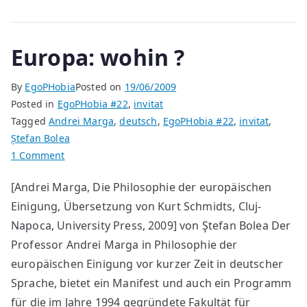
Europa: wohin ?
By
EgoPHobia
Posted on
19/06/2009
Posted in
EgoPHobia #22
,
invitat
Tagged
Andrei Marga
,
deutsch
,
EgoPHobia #22
,
invitat
,
Ștefan Bolea
on
1 Comment
Europa:
[Andrei Marga, Die Philosophie der europäischen
wohin
Einigung, Übersetzung von Kurt Schmidts, Cluj-
?
Napoca, University Press, 2009] von Ştefan Bolea Der
Professor Andrei Marga in Philosophie der
europäischen Einigung vor kurzer Zeit in deutscher
Sprache, bietet ein Manifest und auch ein Programm
für die im Jahre 1994 gegründete Fakultät für