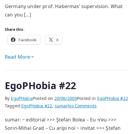
Germany under prof. Habermas’ supervision. What
can you […]
Share this:
Facebook
X
Read More
EgoPHobia #22
By
EgoPHobia
Posted on
20/06/2009
Posted in
EgoPHobia #22
on
Tagged
EgoPHobia #22
,
sumar
No Comments
EgoPHobia
sumar: ~ editorial >>> Ştefan Bolea – Eu ≠ eu >>>
#22
Sorin-Mihai Grad – Cu aripi noi ~ invitat >>> Ştefan