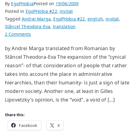
By
EgoPHobia
Posted on
19/06/2009
Posted in
EgoPHobia #22
,
invitat
Tagged
Andrei Marga
,
EgoPHobia #22
,
english
,
invitat
,
Stâncel Theodora-Eva
,
translation
on
2 Comments
The
by Andrei Marga translated from Romanian by
Age
Stâncel Theodora-Eva The expansion of the “cynical
of
the
reason”- of that consideration of people that rather
Void?
takes into account the place in administrative
hierarchies, than their humanity- is just a sign of late
modern society. Another one, at least in Gilles
Lipovetzky’s opinion, is the “void”, a void of […]
Share this:
Facebook
X