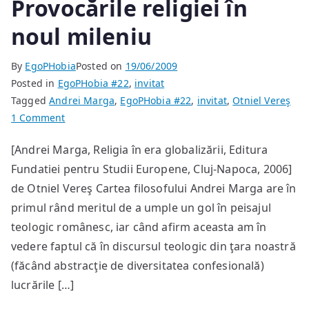
Provocările religiei în
noul mileniu
By
EgoPHobia
Posted on
19/06/2009
Posted in
EgoPHobia #22
,
invitat
Tagged
Andrei Marga
,
EgoPHobia #22
,
invitat
,
Otniel Vereş
on
1 Comment
Provocările
[Andrei Marga, Religia în era globalizării, Editura
religiei
Fundatiei pentru Studii Europene, Cluj-Napoca, 2006]
în
noul
de Otniel Vereş Cartea filosofului Andrei Marga are în
mileniu
primul rând meritul de a umple un gol în peisajul
teologic românesc, iar când afirm aceasta am în
vedere faptul că în discursul teologic din ţara noastră
(făcând abstracţie de diversitatea confesională)
lucrările […]