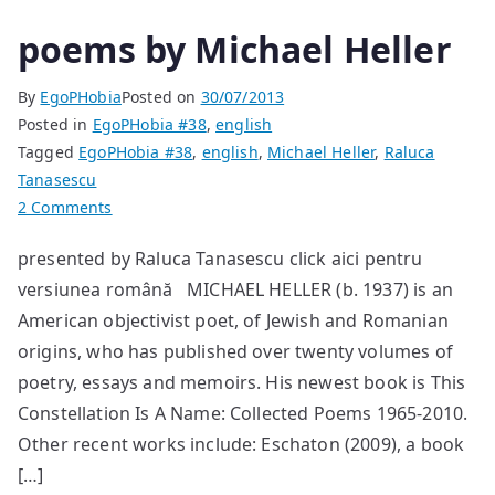
poems by Michael Heller
By
EgoPHobia
Posted on
30/07/2013
Posted in
EgoPHobia #38
,
english
Tagged
EgoPHobia #38
,
english
,
Michael Heller
,
Raluca
Tanasescu
on
2 Comments
poems
presented by Raluca Tanasescu click aici pentru
by
versiunea română MICHAEL HELLER (b. 1937) is an
Michael
Heller
American objectivist poet, of Jewish and Romanian
origins, who has published over twenty volumes of
poetry, essays and memoirs. His newest book is This
Constellation Is A Name: Collected Poems 1965-2010.
Other recent works include: Eschaton (2009), a book
[…]