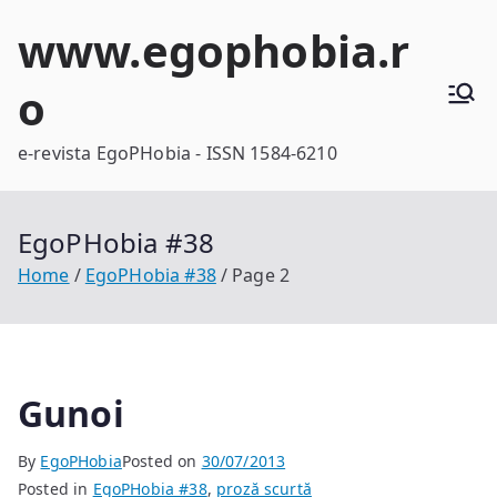
Skip
www.egophobia.r
to
content
o
e-revista EgoPHobia - ISSN 1584-6210
EgoPHobia #38
Home
EgoPHobia #38
Page 2
Gunoi
By
EgoPHobia
Posted on
30/07/2013
Posted in
EgoPHobia #38
,
proză scurtă