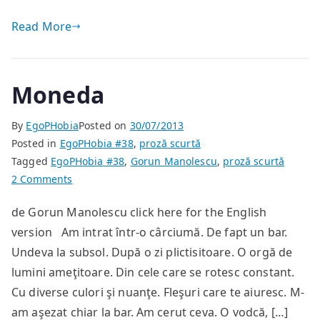
Read More
Moneda
By
EgoPHobia
Posted on
30/07/2013
Posted in
EgoPHobia #38
,
proză scurtă
Tagged
EgoPHobia #38
,
Gorun Manolescu
,
proză scurtă
on
2 Comments
Moneda
de Gorun Manolescu click here for the English
version Am intrat într-o cârciumă. De fapt un bar.
Undeva la subsol. După o zi plictisitoare. O orgă de
lumini ameţitoare. Din cele care se rotesc constant.
Cu diverse culori şi nuanţe. Fleşuri care te aiuresc. M-
am aşezat chiar la bar. Am cerut ceva. O vodcă, […]