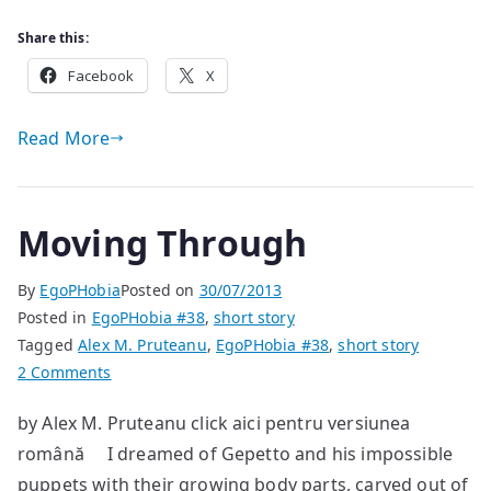
Share this:
Facebook
X
Read More
Moving Through
By
EgoPHobia
Posted on
30/07/2013
Posted in
EgoPHobia #38
,
short story
Tagged
Alex M. Pruteanu
,
EgoPHobia #38
,
short story
on
2 Comments
Moving
by Alex M. Pruteanu click aici pentru versiunea
Through
română I dreamed of Gepetto and his impossible
puppets with their growing body parts, carved out of