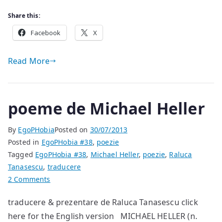
Share this:
Facebook
X
Read More
poeme de Michael Heller
By
EgoPHobia
Posted on
30/07/2013
Posted in
EgoPHobia #38
,
poezie
Tagged
EgoPHobia #38
,
Michael Heller
,
poezie
,
Raluca
Tanasescu
,
traducere
on
2 Comments
poeme
traducere & prezentare de Raluca Tanasescu click
de
here for the English version MICHAEL HELLER (n.
Michael