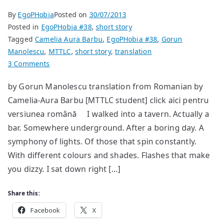
By
EgoPHobia
Posted on
30/07/2013
Posted in
EgoPHobia #38
,
short story
Tagged
Camelia Aura Barbu
,
EgoPHobia #38
,
Gorun
Manolescu
,
MTTLC
,
short story
,
translation
on
3 Comments
The
by Gorun Manolescu translation from Romanian by
Coin
Camelia-Aura Barbu [MTTLC student] click aici pentru
versiunea română I walked into a tavern. Actually a
bar. Somewhere underground. After a boring day. A
symphony of lights. Of those that spin constantly.
With different colours and shades. Flashes that make
you dizzy. I sat down right […]
Share this:
Facebook
X