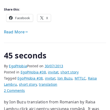
Share this:
Facebook
X
Read More
45 seconds
By
EgoPHobia
Posted on
30/07/2013
Posted in
EgoPHobia #38
,
invitat
,
short story
Tagged
EgoPHobia #38
,
invitat
,
Ion Buzu
,
MTTLC
,
Raisa
Lambru
,
short story
,
translation
on
2 Comments
45
by Ion Buzu translation from Romanian by Raisa
seconds
Lambru click aici pentru versiunea română It was