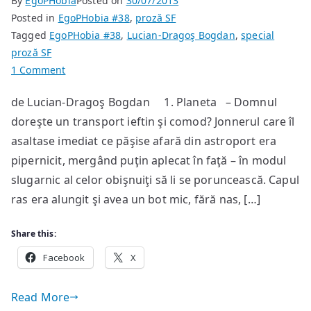
By
EgoPHobia
Posted on
30/07/2013
Posted in
EgoPHobia #38
,
proză SF
Tagged
EgoPHobia #38
,
Lucian-Dragoş Bogdan
,
special
proză SF
on
1 Comment
Moartea
de Lucian-Dragoş Bogdan 1. Planeta – Domnul
unei
doreşte un transport ieftin şi comod? Jonnerul care îl
prinţese
înaripate
asaltase imediat ce păşise afară din astroport era
pipernicit, mergând puţin aplecat în faţă – în modul
slugarnic al celor obişnuiţi să li se poruncească. Capul
ras era alungit şi avea un bot mic, fără nas, […]
Share this:
Facebook
X
Read More