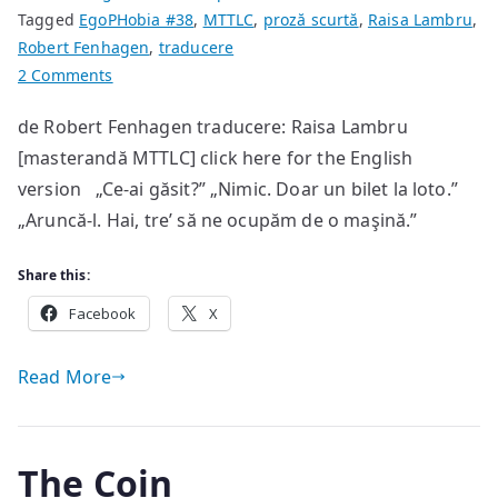
Tagged
EgoPHobia #38
,
MTTLC
,
proză scurtă
,
Raisa Lambru
,
Robert Fenhagen
,
traducere
on
2 Comments
Gunoi
de Robert Fenhagen traducere: Raisa Lambru
[masterandă MTTLC] click here for the English
version „Ce-ai găsit?” „Nimic. Doar un bilet la loto.”
„Aruncă-l. Hai, tre’ să ne ocupăm de o maşină.”
Share this:
Facebook
X
Read More
The Coin