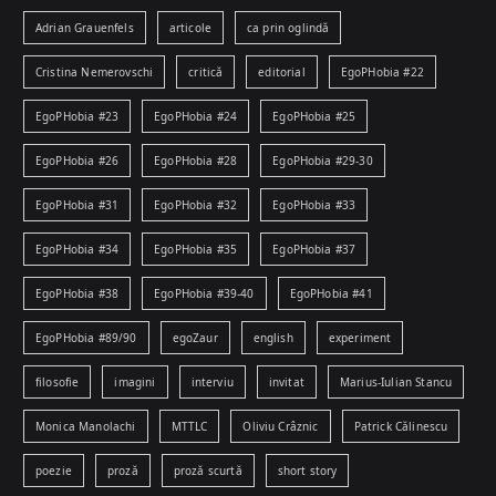
Adrian Grauenfels
articole
ca prin oglindă
Cristina Nemerovschi
critică
editorial
EgoPHobia #22
EgoPHobia #23
EgoPHobia #24
EgoPHobia #25
EgoPHobia #26
EgoPHobia #28
EgoPHobia #29-30
EgoPHobia #31
EgoPHobia #32
EgoPHobia #33
EgoPHobia #34
EgoPHobia #35
EgoPHobia #37
EgoPHobia #38
EgoPHobia #39-40
EgoPHobia #41
EgoPHobia #89/90
egoZaur
english
experiment
filosofie
imagini
interviu
invitat
Marius-Iulian Stancu
Monica Manolachi
MTTLC
Oliviu Crâznic
Patrick Călinescu
poezie
proză
proză scurtă
short story