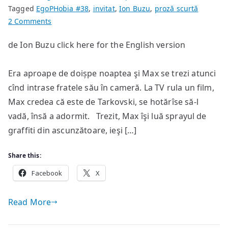
Tagged
EgoPHobia #38
,
invitat
,
Ion Buzu
,
proză scurtă
on
2 Comments
45
de Ion Buzu click here for the English version
de
secunde
Era aproape de doișpe noaptea şi Max se trezi atunci
cînd intrase fratele său în cameră. La TV rula un film,
Max credea că este de Tarkovski, se hotărîse să-l
vadă, însă a adormit. Trezit, Max îşi luă sprayul de
graffiti din ascunzătoare, ieşi […]
Share this:
Facebook
X
Read More