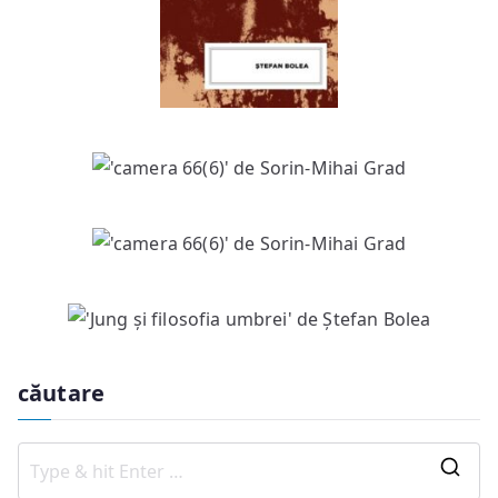
căutare
S