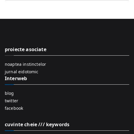
e
a
r
c
h
f
proiecte asociate
o
r
noaptea instinctelor
:
jurnal eidotomic
Interweb
blog
twitter
facebook
cuvinte cheie /// keywords