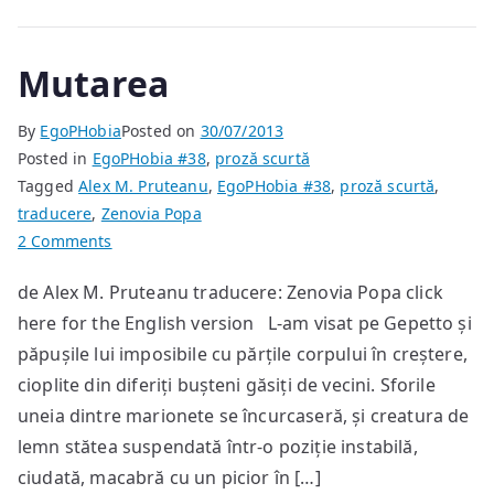
Mutarea
By
EgoPHobia
Posted on
30/07/2013
Posted in
EgoPHobia #38
,
proză scurtă
Tagged
Alex M. Pruteanu
,
EgoPHobia #38
,
proză scurtă
,
traducere
,
Zenovia Popa
on
2 Comments
Mutarea
de Alex M. Pruteanu traducere: Zenovia Popa click
here for the English version L-am visat pe Gepetto și
păpușile lui imposibile cu părțile corpului în creștere,
cioplite din diferiți bușteni găsiți de vecini. Sforile
uneia dintre marionete se încurcaseră, și creatura de
lemn stătea suspendată într-o poziție instabilă,
ciudată, macabră cu un picior în […]