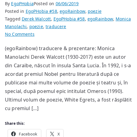
By
EgoPHobia
Posted on
06/06/2019
Posted in
EgoPHobia #58
,
egoRainbow
,
poezie
Tagged
Derek Walcott
,
EgoPHobia #58
,
egoRainbow
,
Monica
Manolachi
,
poezie
,
traducere
on
No Comments
poem
(egoRainbow) traducere & prezentare: Monica
de
Manolachi Derek Walcott (1930-2017) este un autor
Derek
Walcott
din Caraibe, născut în insula Santa Lucia. În 1992, i s-a
acordat premiul Nobel pentru literatură după ce
publicase mai multe volume de poezie și teatru și, în
special, după poemul epic intitulat Omeros (1990).
Ultimul volum de poezie, White Egrets, a fost răsplătit
cu premiul […]
Share this:
Facebook
X