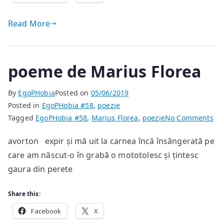
Read More
poeme de Marius Florea
By
EgoPHobia
Posted on
05/06/2019
Posted in
EgoPHobia #58
,
poezie
on
Tagged
EgoPHobia #58
,
Marius Florea
,
poezie
No Comments
po
avorton expir și mă uit la carnea încă însângerată pe
de
care am născut-o în grabă o mototolesc și țintesc
Ma
Flo
gaura din perete
Share this:
Facebook
X