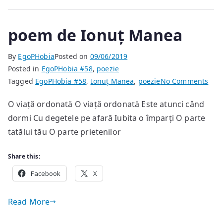
poem de Ionuț Manea
By
EgoPHobia
Posted on
09/06/2019
Posted in
EgoPHobia #58
,
poezie
on
Tagged
EgoPHobia #58
,
Ionuț Manea
,
poezie
No Comments
po
O viață ordonată O viață ordonată Este atunci când
de
dormi Cu degetele pe afară Iubita o împarți O parte
Ion
Man
tatălui tău O parte prietenilor
Share this:
Facebook
X
Read More