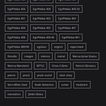
EgoPHobia #26
EgoPHobia #28
EgoPHobia #29-30
EgoPHobia #31
EgoPHobia #32
EgoPHobia #33
EgoPHobia #34
EgoPHobia #35
EgoPHobia #37
EgoPHobia #38
EgoPHobia #39-40
EgoPHobia #41
EgoPHobia #89/90
egoZaur
english
experiment
filosofie
imagini
interviu
invitat
Marius-Iulian Stancu
Monica Manolachi
MTTLC
Oliviu Crâznic
Patrick Călinescu
poezie
proză
proză scurtă
short story
Sorin-Mihai Grad
Studii fantastice
sumar
traducere
translation
Ștefan Bolea