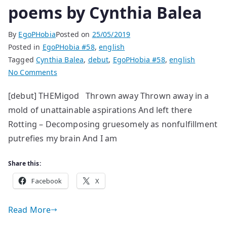
poems by Cynthia Balea
By
EgoPHobia
Posted on
25/05/2019
Posted in
EgoPHobia #58
,
english
Tagged
Cynthia Balea
,
debut
,
EgoPHobia #58
,
english
on
No Comments
poems
[debut] THEMigod Thrown away Thrown away in a
by
mold of unattainable aspirations And left there
Cynthia
Balea
Rotting – Decomposing gruesomely as nonfulfillment
putrefies my brain And I am
Share this:
Facebook
X
Read More