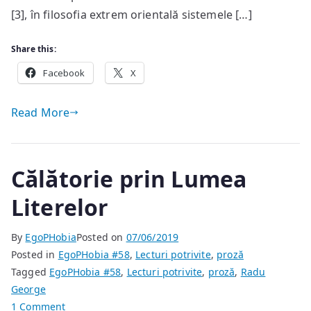
[3], în filosofia extrem orientală sistemele […]
Share this:
Facebook
X
Read More
Călătorie prin Lumea
Literelor
By
EgoPHobia
Posted on
07/06/2019
Posted in
EgoPHobia #58
,
Lecturi potrivite
,
proză
Tagged
EgoPHobia #58
,
Lecturi potrivite
,
proză
,
Radu
George
on
1 Comment