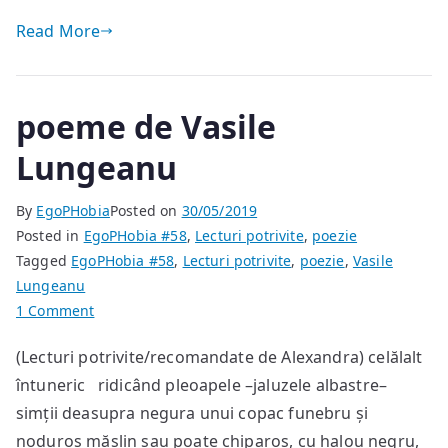
Read More
poeme de Vasile
Lungeanu
By
EgoPHobia
Posted on
30/05/2019
Posted in
EgoPHobia #58
,
Lecturi potrivite
,
poezie
Tagged
EgoPHobia #58
,
Lecturi potrivite
,
poezie
,
Vasile
Lungeanu
on
1 Comment
poeme
(Lecturi potrivite/recomandate de Alexandra) celălalt
de
întuneric ridicând pleoapele –jaluzele albastre–
Vasile
Lungeanu
simții deasupra negura unui copac funebru și
noduros măslin sau poate chiparos, cu halou negru,