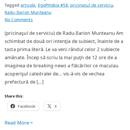
Tagged
articole
,
EgoPHobia #58
,
pricinaşul de serviciu
,
Radu-Ilarion Munteanu
on
No Comments
856
(pricinaşul de serviciu) de Radu-Ilarion Munteanu Am
ani
schimbat de două ori intenţia de subiect, înainte de a
tasta prima literă. Le va veni rândul celor 2 subiecte
amânate. Încep să scriu la mai puţn de 12 ore de a
imaginea de breaking news a flăcărilor ce maculau
acoperişul catedralei de… vis-à-vis de vechea
prefectură de […]
Share this:
Facebook
X
Read More