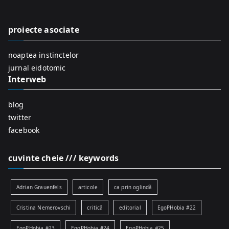
h
f
proiecte asociate
o
r
noaptea instinctelor
:
jurnal eidotomic
Interweb
blog
twitter
facebook
cuvinte cheie /// keywords
Adrian Grauenfels
articole
ca prin oglindă
Cristina Nemerovschi
critică
editorial
EgoPHobia #22
EgoPHobia #23
EgoPHobia #24
EgoPHobia #25