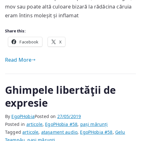
mov sau poate altă culoare bizară la rădăcina căruia
eram întins moleșit și inflamat
Share this:
Facebook
X
Read More
Ghimpele libertăţii de
expresie
By
EgoPHobia
Posted on
27/05/2019
Posted in
articole
,
EgoPHobia #58
,
pași mărunți
Tagged
articole
,
ataşament audio
,
EgoPHobia #58
,
Gelu
Teampău
,
pași mărunți