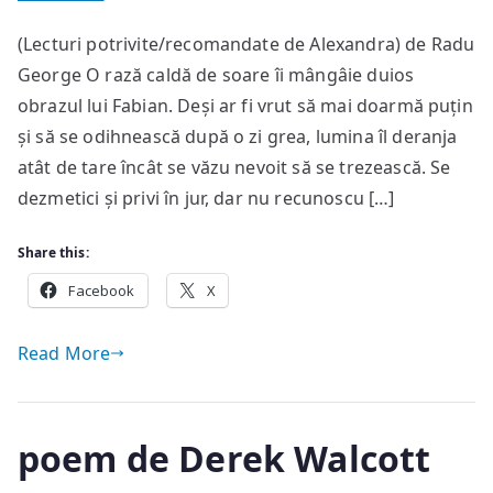
Călătorie
(Lecturi potrivite/recomandate de Alexandra) de Radu
prin
George O rază caldă de soare îi mângâie duios
Lumea
Literelor
obrazul lui Fabian. Deși ar fi vrut să mai doarmă puțin
și să se odihnească după o zi grea, lumina îl deranja
atât de tare încât se văzu nevoit să se trezească. Se
dezmetici și privi în jur, dar nu recunoscu […]
Share this:
Facebook
X
Read More
poem de Derek Walcott