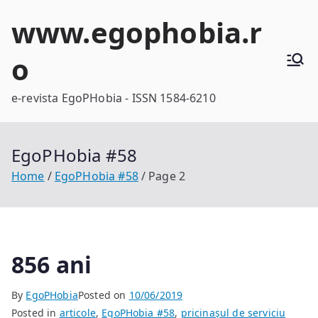
Skip
www.egophobia.r
to
content
o
e-revista EgoPHobia - ISSN 1584-6210
EgoPHobia #58
Home
EgoPHobia #58
Page 2
856 ani
By
EgoPHobia
Posted on
10/06/2019
Posted in
articole
,
EgoPHobia #58
,
pricinaşul de serviciu