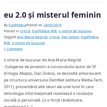
eu 2.0 și misterul feminin
By
EgoPHobia
Posted on
24/05/2019
Posted in
critică
,
EgoPHobia #58
,
o istorie de buzunar
Tagged
Ana-Maria Negrilă
,
critică
,
Dan Doboş
,
EgoPHobia
#58
,
o istorie de buzunar
on
1 Comment
eu
o istorie de buzunar de Ana-Maria Negrilă
2.0
Culegerea de povestiri a cunoscutului autor de SF
și
misterul
(trilogia Abația), Dan Doboș, se dezvoltă arborescent
feminin
pe structura universului DemNet (editura Media-Tech,
2011), prezentând alte laturi ale unei lumi în care
tehnologia informațională realizează o revoluție
socială și personală, cu o forță răvășitoare,
manifestată […]