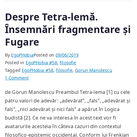
Despre Tetra-lemă.
Însemnări fragmentare și
Fugare
By
EgoPHobia
Posted on
09/06/2019
Posted in
EgoPHobia #58
,
filosofie
Tagged
EgoPHobia #58
,
filosofie
,
Gorun Manolescu
on
1 Comment
Despre
de Gorun Manolescu Preambul Tetra-lema [1] cu cele
Tetra-
patru valori de adevăr: „adevărat”, „fals”, „adevărat și
lemă.
Însemnări
fals”, „nici adevărat și nici fals” a apărut în Logica
fragmentare
budistă [2]. Ce ne va interesa în acest text vor fi
și
avatarurile acesteia în câteva cazuri din contextul
Fugare
filosofico-epistemic occidental. Conform lui Frenkian