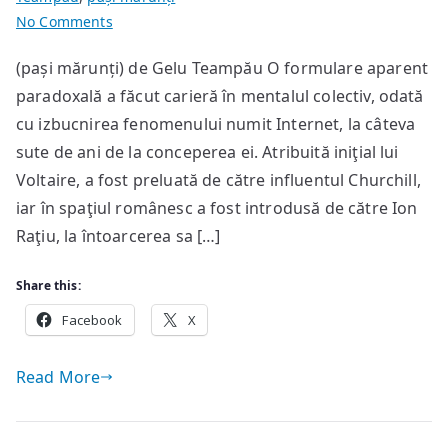
on
No Comments
Ghimpele
(pași mărunți) de Gelu Teampău O formulare aparent
libertăţii
paradoxală a făcut carieră în mentalul colectiv, odată
de
expresie
cu izbucnirea fenomenului numit Internet, la câteva
sute de ani de la conceperea ei. Atribuită iniţial lui
Voltaire, a fost preluată de către influentul Churchill,
iar în spaţiul românesc a fost introdusă de către Ion
Raţiu, la întoarcerea sa […]
Share this:
Facebook
X
Read More