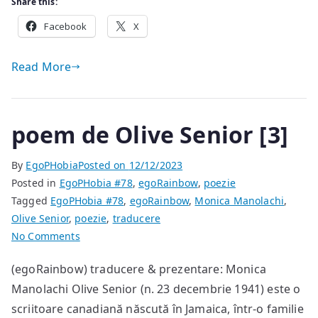
Share this:
Facebook
X
Read More
poem de Olive Senior [3]
By
EgoPHobia
Posted on
12/12/2023
Posted in
EgoPHobia #78
,
egoRainbow
,
poezie
Tagged
EgoPHobia #78
,
egoRainbow
,
Monica Manolachi
,
Olive Senior
,
poezie
,
traducere
on
No Comments
poem
(egoRainbow) traducere & prezentare: Monica
de
Manolachi Olive Senior (n. 23 decembrie 1941) este o
Olive
Senior
scriitoare canadiană născută în Jamaica, într-o familie