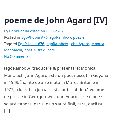
object”
poeme de John Agard [IV]
By
EgoPHobia
Posted on
05/06/2023
Posted in
EgoPHobia #76
,
egoRainbow
,
poezie
Tagged
EgoPHobia #76
,
egoRainbow
,
John Agard
,
Monica
Manolachi
,
poezie
,
traducere
on
No Comments
poeme
(egoRainbow) traducere & prezentare: Monica
de
Manolachi John Agard este un poet născut în Guyana
John
Agard
în 1949. Înainte de a se muta în Marea Britanie în
[IV]
1977, a lucrat ca jurnalist și a publicat două volume
de poezie în Georgetown. John Agard scrie o poezie
solară, tandră, dar și de o satiră fină, care, dacă nu
[…]