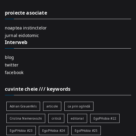
h
f
proiecte asociate
o
r
noaptea instinctelor
:
jurnal eidotomic
Interweb
blog
twitter
facebook
cuvinte cheie /// keywords
Adrian Grauenfels
articole
ca prin oglindă
Cristina Nemerovschi
critică
editorial
EgoPHobia #22
EgoPHobia #23
EgoPHobia #24
EgoPHobia #25