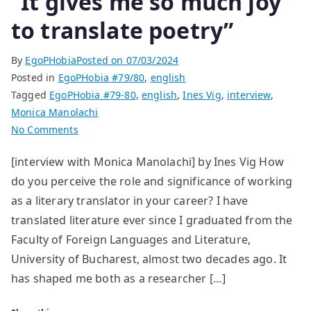
“It gives me so much joy
to translate poetry”
By
EgoPHobia
Posted on
07/03/2024
Posted in
EgoPHobia #79/80
,
english
Tagged
EgoPHobia #79-80
,
english
,
Ines Vig
,
interview
,
Monica Manolachi
on
No Comments
“It
[interview with Monica Manolachi] by Ines Vig How
gives
do you perceive the role and significance of working
me
so
as a literary translator in your career? I have
much
translated literature ever since I graduated from the
joy
Faculty of Foreign Languages and Literature,
to
University of Bucharest, almost two decades ago. It
translate
has shaped me both as a researcher […]
poetry”