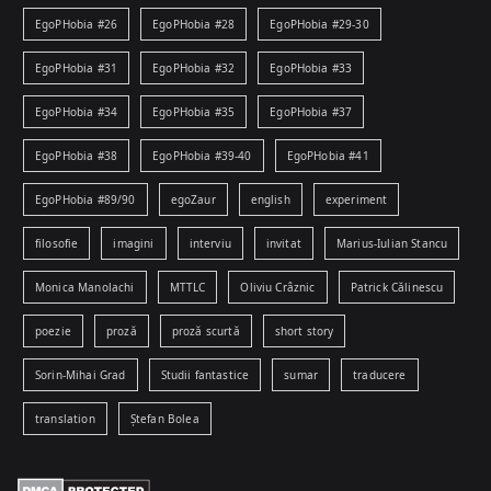
EgoPHobia #26
EgoPHobia #28
EgoPHobia #29-30
EgoPHobia #31
EgoPHobia #32
EgoPHobia #33
EgoPHobia #34
EgoPHobia #35
EgoPHobia #37
EgoPHobia #38
EgoPHobia #39-40
EgoPHobia #41
EgoPHobia #89/90
egoZaur
english
experiment
filosofie
imagini
interviu
invitat
Marius-Iulian Stancu
Monica Manolachi
MTTLC
Oliviu Crâznic
Patrick Călinescu
poezie
proză
proză scurtă
short story
Sorin-Mihai Grad
Studii fantastice
sumar
traducere
translation
Ștefan Bolea