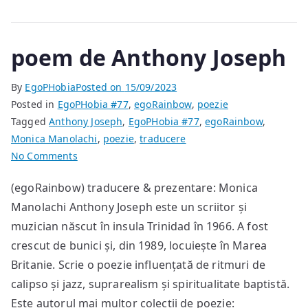
poem de Anthony Joseph
By
EgoPHobia
Posted on
15/09/2023
Posted in
EgoPHobia #77
,
egoRainbow
,
poezie
Tagged
Anthony Joseph
,
EgoPHobia #77
,
egoRainbow
,
Monica Manolachi
,
poezie
,
traducere
on
No Comments
poem
(egoRainbow) traducere & prezentare: Monica
de
Manolachi Anthony Joseph este un scriitor și
Anthony
Joseph
muzician născut în insula Trinidad în 1966. A fost
crescut de bunici și, din 1989, locuiește în Marea
Britanie. Scrie o poezie influențată de ritmuri de
calipso și jazz, suprarealism și spiritualitate baptistă.
Este autorul mai multor colecții de poezie: