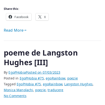
Share this:
Facebook
X
Read More
poeme de Langston
Hughes [III]
By
EgoPHobia
Posted on
07/03/2023
Posted in
EgoPHobia #75
,
egoRainbow
,
poezie
Tagged
EgoPHobia #75
,
egoRainbow
,
Langston Hughes
,
Monica Manolachi
,
poezie
,
traducere
on
No Comments
poeme