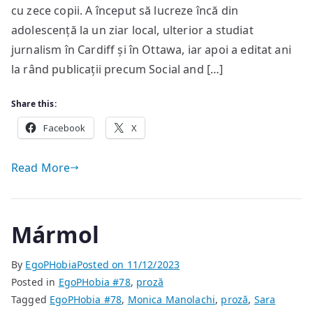
[3]
cu zece copii. A început să lucreze încă din
adolescență la un ziar local, ulterior a studiat
jurnalism în Cardiff și în Ottawa, iar apoi a editat ani
la rând publicații precum Social and […]
Share this:
Facebook
X
Read More
Mármol
By
EgoPHobia
Posted on
11/12/2023
Posted in
EgoPHobia #78
,
proză
Tagged
EgoPHobia #78
,
Monica Manolachi
,
proză
,
Sara