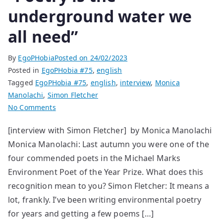
underground water we
all need”
By
EgoPHobia
Posted on
24/02/2023
Posted in
EgoPHobia #75
,
english
Tagged
EgoPHobia #75
,
english
,
interview
,
Monica
Manolachi
,
Simon Fletcher
on
No Comments
“Poetry
[interview with Simon Fletcher] by Monica Manolachi
is
Monica Manolachi: Last autumn you were one of the
the
underground
four commended poets in the Michael Marks
water
Environment Poet of the Year Prize. What does this
we
recognition mean to you? Simon Fletcher: It means a
all
lot, frankly. I’ve been writing environmental poetry
need”
for years and getting a few poems […]