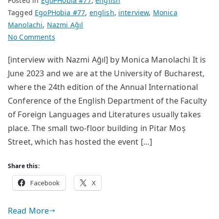
Posted in
EgoPHobia #77
,
english
Tagged
EgoPHobia #77
,
english
,
interview
,
Monica
Manolachi
,
Nazmi Ağıl
on
No Comments
“Poetry
[interview with Nazmi Ağıl] by Monica Manolachi It is
is
June 2023 and we are at the University of Bucharest,
the
process
where the 24th edition of the Annual International
of
Conference of the English Department of the Faculty
turning
of Foreign Languages and Literatures usually takes
that
place. The small two-floor building in Pitar Moș
raw
Street, which has hosted the event […]
metal
of
Share this:
experience
Facebook
into
X
an
aesthetic
Read More