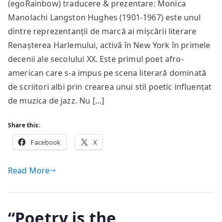
(egoRainbow) traducere & prezentare: Monica
de
Manolachi Langston Hughes (1901-1967) este unul
Langston
Hughes
dintre reprezentanții de marcă ai mișcării literare
[III]
Renașterea Harlemului, activă în New York în primele
decenii ale secolului XX. Este primul poet afro-
american care s-a impus pe scena literară dominată
de scriitori albi prin crearea unui stil poetic influențat
de muzica de jazz. Nu […]
Share this:
Facebook
X
Read More
“Poetry is the