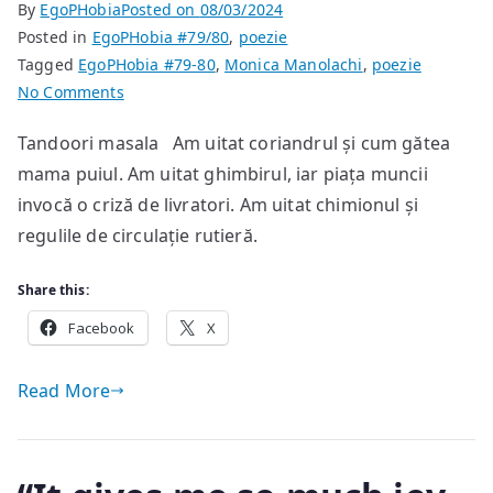
By
EgoPHobia
Posted on
08/03/2024
Posted in
EgoPHobia #79/80
,
poezie
Tagged
EgoPHobia #79-80
,
Monica Manolachi
,
poezie
on
No Comments
poem
Tandoori masala Am uitat coriandrul și cum gătea
de
mama puiul. Am uitat ghimbirul, iar piața muncii
Monica
Manolachi
invocă o criză de livratori. Am uitat chimionul și
regulile de circulație rutieră.
Share this:
Facebook
X
Read More