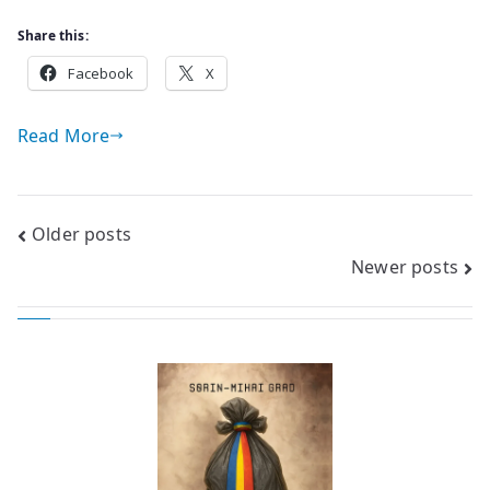
Share this:
Facebook
X
Read More
Posts
Older posts
Newer posts
navigation