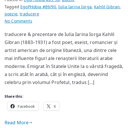
Tagged
EgoPHobia #89/90
,
Iulia Iarina Iorga
,
Kahlil Gibran
,
poezie
,
traducere
on
No Comments
poeme
traducere & prezentare de Iulia Iarina Iorga Kahlil
de
Gibran (1883–1931) a fost poet, eseist, romancier și
Kahlil
Gibran
artist american de origine libaneză, una dintre cele
mai influente figuri ale renașterii literaturii arabe
moderne. Emigrat în Statele Unite la o vârstă fragedă,
a scris atât în arabă, cât și în engleză, devenind
celebru prin volumul Profetul, tradus […]
Share this:
Facebook
X
Read More