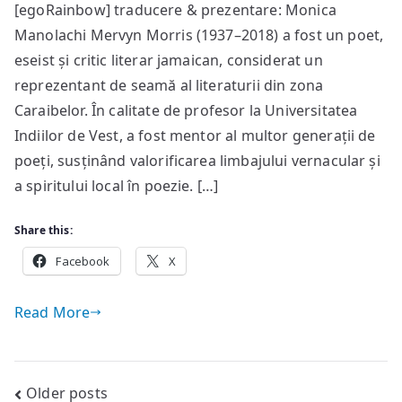
[egoRainbow] traducere & prezentare: Monica
de
Manolachi Mervyn Morris (1937–2018) a fost un poet,
Mervyn
Morris
eseist și critic literar jamaican, considerat un
reprezentant de seamă al literaturii din zona
Caraibelor. În calitate de profesor la Universitatea
Indiilor de Vest, a fost mentor al multor generații de
poeți, susținând valorificarea limbajului vernacular și
a spiritului local în poezie. […]
Share this:
Facebook
X
Read More
Posts
Older posts