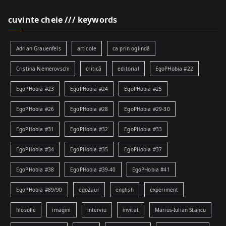
cuvinte cheie /// keywords
Adrian Grauenfels
articole
ca prin oglindă
Cristina Nemerovschi
critică
editorial
EgoPHobia #22
EgoPHobia #23
EgoPHobia #24
EgoPHobia #25
EgoPHobia #26
EgoPHobia #28
EgoPHobia #29-30
EgoPHobia #31
EgoPHobia #32
EgoPHobia #33
EgoPHobia #34
EgoPHobia #35
EgoPHobia #37
EgoPHobia #38
EgoPHobia #39-40
EgoPHobia #41
EgoPHobia #89/90
egoZaur
english
experiment
filosofie
imagini
interviu
invitat
Marius-Iulian Stancu