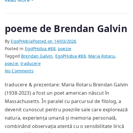
Read More
poeme de Brendan Galvin
By
EgoPHobia
Posted on
14/03/2026
Posted in
EgoPHobia #88
,
poezie
Tagged
Brendan Galvin
,
EgoPHobia #88
,
Maria Rotaru
,
poezie
,
traducere
on
No Comments
poeme
traducere & prezentare: Maria Rotaru Brendan Galvin
de
(1938-2023) a fost un poet american născut în
Brendan
Galvin
Massachusetts. În paralel cu parcursul de filolog, a
devenit cunoscut pentru poeziile sale care explorează
natura, experiența umană și memoria personală,
combinând observația atentă cu o sensibilitate lirică