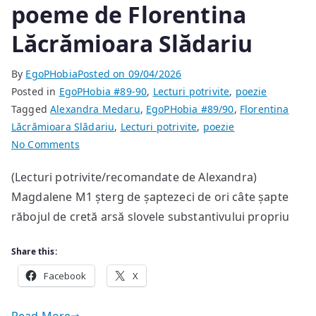
poeme de Florentina
Lăcrămioara Slădariu
By
EgoPHobia
Posted on
09/04/2026
Posted in
EgoPHobia #89-90
,
Lecturi potrivite
,
poezie
Tagged
Alexandra Medaru
,
EgoPHobia #89/90
,
Florentina
Lăcrămioara Slădariu
,
Lecturi potrivite
,
poezie
on
No Comments
poeme
(Lecturi potrivite/recomandate de Alexandra)
de
Magdalene M1 șterg de șaptezeci de ori câte șapte
Florentina
Lăcrămioara
răbojul de cretă arsă slovele substantivului propriu
Slădariu
Share this:
Facebook
X