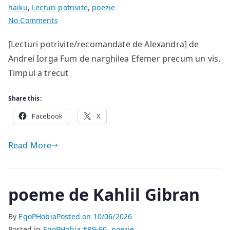
haiku
,
Lecturi potrivite
,
poezie
on
No Comments
Haikuuri
[Lecturi potrivite/recomandate de Alexandra] de
și
Andrei Iorga Fum de narghilea Efemer precum un vis,
gânduri
Timpul a trecut
Share this:
Facebook
X
Read More
poeme de Kahlil Gibran
By
EgoPHobia
Posted on
10/06/2026
Posted in
EgoPHobia #89-90
,
poezie