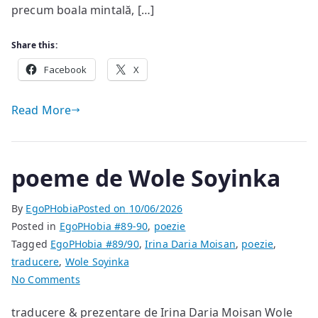
precum boala mintală, […]
Share this:
Facebook
X
Read More
poeme de Wole Soyinka
By
EgoPHobia
Posted on
10/06/2026
Posted in
EgoPHobia #89-90
,
poezie
Tagged
EgoPHobia #89/90
,
Irina Daria Moisan
,
poezie
,
traducere
,
Wole Soyinka
on
No Comments
poeme
traducere & prezentare de Irina Daria Moisan Wole
de