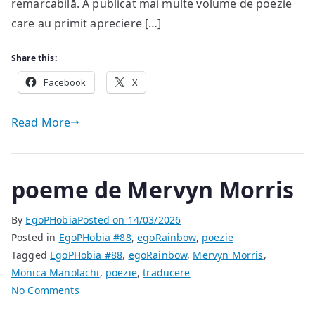
remarcabilă. A publicat mai multe volume de poezie
care au primit apreciere […]
Share this:
Facebook
X
Read More
poeme de Mervyn Morris
By
EgoPHobia
Posted on
14/03/2026
Posted in
EgoPHobia #88
,
egoRainbow
,
poezie
Tagged
EgoPHobia #88
,
egoRainbow
,
Mervyn Morris
,
Monica Manolachi
,
poezie
,
traducere
on
No Comments
poeme