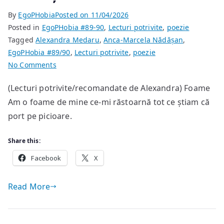
By
EgoPHobia
Posted on
11/04/2026
Posted in
EgoPHobia #89-90
,
Lecturi potrivite
,
poezie
Tagged
Alexandra Medaru
,
Anca-Marcela Nădășan
,
EgoPHobia #89/90
,
Lecturi potrivite
,
poezie
on
No Comments
poeme
(Lecturi potrivite/recomandate de Alexandra) Foame
de
Am o foame de mine ce-mi răstoarnă tot ce știam că
Anca-
Marcela
port pe picioare.
Nădășan
Share this:
Facebook
X
Read More