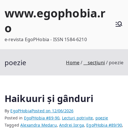
Skip
www.egophobia.r
to
content
o
e-revista EgoPHobia - ISSN 1584-6210
poezie
Home
__secţiuni
poezie
Haikuuri și gânduri
By
EgoPHobia
Posted on
12/06/2026
Posted in
EgoPHobia #89-90
,
Lecturi potrivite
,
poezie
Tagged
Alexandra Medaru
,
Andrei Iorga
,
EgoPHobia #89/90
,