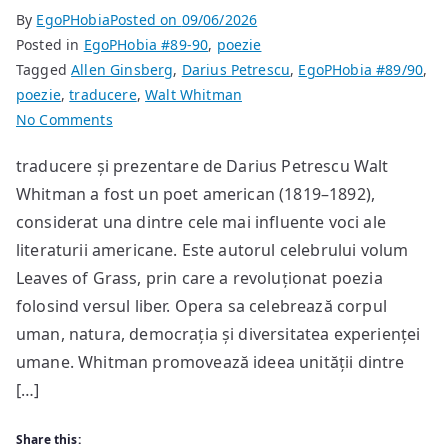
By
EgoPHobia
Posted on
09/06/2026
Posted in
EgoPHobia #89-90
,
poezie
Tagged
Allen Ginsberg
,
Darius Petrescu
,
EgoPHobia #89/90
,
poezie
,
traducere
,
Walt Whitman
on
No Comments
poem
traducere și prezentare de Darius Petrescu Walt
de
Whitman a fost un poet american (1819–1892),
Allen
Ginsberg
considerat una dintre cele mai influente voci ale
literaturii americane. Este autorul celebrului volum
Leaves of Grass, prin care a revoluționat poezia
folosind versul liber. Opera sa celebrează corpul
uman, natura, democrația și diversitatea experienței
umane. Whitman promovează ideea unității dintre
[…]
Share this: