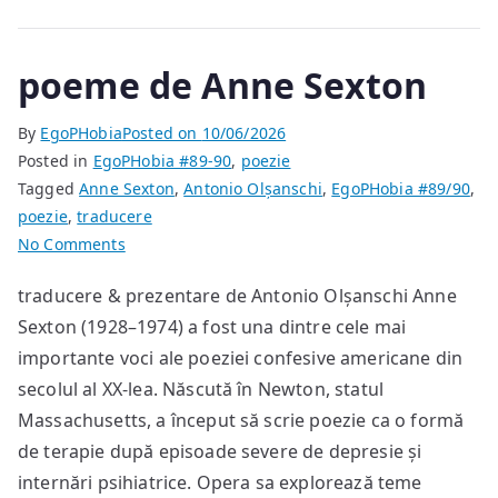
poeme de Anne Sexton
By
EgoPHobia
Posted on
10/06/2026
Posted in
EgoPHobia #89-90
,
poezie
Tagged
Anne Sexton
,
Antonio Olșanschi
,
EgoPHobia #89/90
,
poezie
,
traducere
on
No Comments
poeme
traducere & prezentare de Antonio Olșanschi Anne
de
Sexton (1928–1974) a fost una dintre cele mai
Anne
Sexton
importante voci ale poeziei confesive americane din
secolul al XX-lea. Născută în Newton, statul
Massachusetts, a început să scrie poezie ca o formă
de terapie după episoade severe de depresie și
internări psihiatrice. Opera sa explorează teme