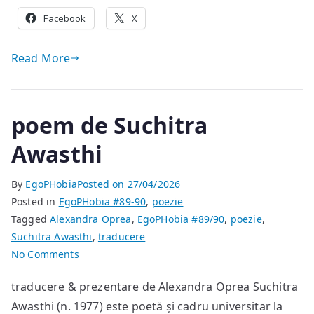
Facebook
X
Read More
poem de Suchitra
Awasthi
By
EgoPHobia
Posted on
27/04/2026
Posted in
EgoPHobia #89-90
,
poezie
Tagged
Alexandra Oprea
,
EgoPHobia #89/90
,
poezie
,
Suchitra Awasthi
,
traducere
on
No Comments
poem
traducere & prezentare de Alexandra Oprea Suchitra
de
Awasthi (n. 1977) este poetă și cadru universitar la
Suchitra