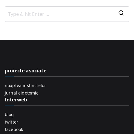
S
e
a
r
c
h
f
proiecte asociate
o
r
noaptea instinctelor
:
jurnal eidotomic
Interweb
blog
twitter
facebook