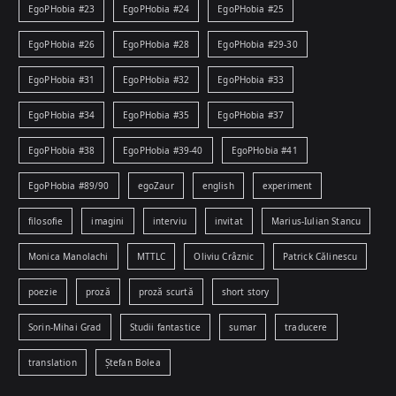
EgoPHobia #23
EgoPHobia #24
EgoPHobia #25
EgoPHobia #26
EgoPHobia #28
EgoPHobia #29-30
EgoPHobia #31
EgoPHobia #32
EgoPHobia #33
EgoPHobia #34
EgoPHobia #35
EgoPHobia #37
EgoPHobia #38
EgoPHobia #39-40
EgoPHobia #41
EgoPHobia #89/90
egoZaur
english
experiment
filosofie
imagini
interviu
invitat
Marius-Iulian Stancu
Monica Manolachi
MTTLC
Oliviu Crâznic
Patrick Călinescu
poezie
proză
proză scurtă
short story
Sorin-Mihai Grad
Studii fantastice
sumar
traducere
translation
Ștefan Bolea