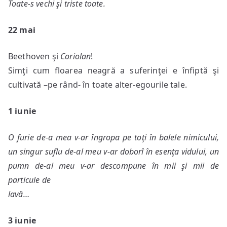
Toate-s vechi şi triste toate
.
22 mai
Beethoven şi
Coriolan
!
Simţi cum floarea neagră a suferinţei e înfiptă şi
cultivată –pe rând- în toate alter-egourile tale.
1 iunie
O furie de-a mea v-ar îngropa pe toţi în balele nimicului,
un singur suflu de-al meu v-ar doborî în esenţa vidului, un
pumn de-al meu v-ar descompune în mii şi mii de
particule de
lavă…
3 iunie