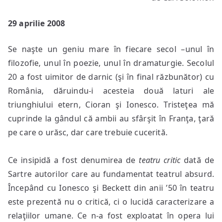
29 aprilie 2008
Se naşte un geniu mare în fiecare secol –unul în
filozofie, unul în poezie, unul în dramaturgie. Secolul
20 a fost uimitor de darnic (şi în final răzbunător) cu
România, dăruindu-i acesteia două laturi ale
triunghiului etern, Cioran şi Ionesco. Tristeţea mă
cuprinde la gândul că ambii au sfârşit în Franţa, ţară
pe care o urăsc, dar care trebuie cucerită.
Ce insipidă a fost denumirea de
teatru critic
dată de
Sartre autorilor care au fundamentat teatrul absurd.
Începând cu Ionesco şi Beckett din anii ’50 în teatru
este prezentă nu o critică, ci o lucidă caracterizare a
relaţiilor umane. Ce n-a fost exploatat în opera lui