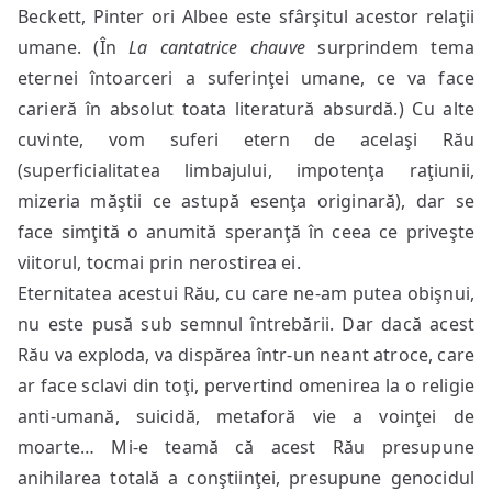
Beckett, Pinter ori Albee este sfârşitul acestor relaţii
umane. (În
La cantatrice chauve
surprindem tema
eternei întoarceri a suferinţei umane, ce va face
carieră în absolut toata literatură absurdă.) Cu alte
cuvinte, vom suferi etern de acelaşi Rău
(superficialitatea limbajului, impotenţa raţiunii,
mizeria măştii ce astupă esenţa originară), dar se
face simţită o anumită speranţă în ceea ce priveşte
viitorul, tocmai prin nerostirea ei.
Eternitatea acestui Rău, cu care ne-am putea obişnui,
nu este pusă sub semnul întrebării. Dar dacă acest
Rău va exploda, va dispărea într-un neant atroce, care
ar face sclavi din toţi, pervertind omenirea la o religie
anti-umană, suicidă, metaforă vie a voinţei de
moarte… Mi-e teamă că acest Rău presupune
anihilarea totală a conştiinţei, presupune genocidul