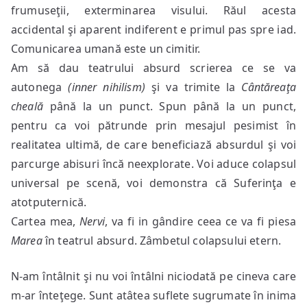
frumuseţii, exterminarea visului. Răul acesta
accidental şi aparent indiferent e primul pas spre iad.
Comunicarea umană este un cimitir.
Am să dau teatrului absurd scrierea ce se va
autonega
(inner nihilism)
şi va trimite la
Cântăreaţa
cheală
până la un punct. Spun până la un punct,
pentru ca voi pătrunde prin mesajul pesimist în
realitatea ultimă, de care beneficiază absurdul şi voi
parcurge abisuri încă neexplorate. Voi aduce colapsul
universal pe scenă, voi demonstra că Suferinţa e
atotputernică.
Cartea mea,
Nervi
, va fi in gândire ceea ce va fi piesa
Marea
în teatrul absurd. Zâmbetul colapsului etern.
N-am întâlnit şi nu voi întâlni niciodată pe cineva care
m-ar înteţege. Sunt atâtea suflete sugrumate în inima