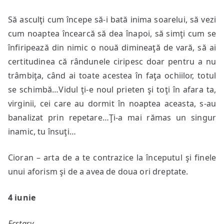
Să asculţi cum începe să-i bată inima soarelui, să vezi
cum noaptea încearcă să dea înapoi, să simţi cum se
înfiripează din nimic o nouă dimineaţă de vară, să ai
certitudinea că rândunele ciripesc doar pentru a nu
trâmbiţa, când ai toate acestea în faţa ochiilor, totul
se schimbă…Vidul ţi-e noul prieten şi toţi în afara ta,
virginii, cei care au dormit în noaptea aceasta, s-au
banalizat prin repetare…Ţi-a mai rămas un singur
inamic, tu însuţi…
Cioran – arta de a te contrazice la începutul şi finele
unui aforism şi de a avea de doua ori dreptate.
4 iunie
Ecstasy