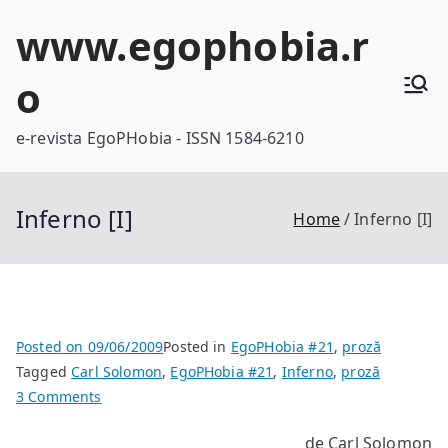
Skip
www.egophobia.r
to
content
o
e-revista EgoPHobia - ISSN 1584-6210
Inferno [I]
Home
Inferno [I]
Posted on
09/06/2009
Posted in
EgoPHobia #21
,
proză
Tagged
Carl Solomon
,
EgoPHobia #21
,
Inferno
,
proză
on
3 Comments
Inferno
de Carl Solomon
[I]