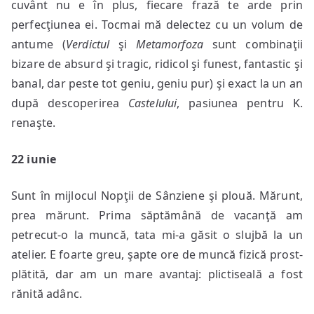
cuvânt nu e în plus, fiecare frază te arde prin
perfecţiunea ei. Tocmai mă delectez cu un volum de
antume (
Verdictul
şi
Metamorfoza
sunt combinaţii
bizare de absurd şi tragic, ridicol şi funest, fantastic şi
banal, dar peste tot geniu, geniu pur) şi exact la un an
după descoperirea
Castelului
, pasiunea pentru K.
renaşte.
22 iunie
Sunt în mijlocul Nopţii de Sânziene şi plouă. Mărunt,
prea mărunt. Prima săptămână de vacanţă am
petrecut-o la muncă, tata mi-a găsit o slujbă la un
atelier. E foarte greu, şapte ore de muncă fizică prost-
plătită, dar am un mare avantaj: plictiseală a fost
rănită adânc.