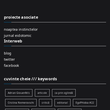
c
h
f
proiecte asociate
o
r
noaptea instinctelor
:
jurnal eidotomic
Interweb
blog
twitter
facebook
cuvinte cheie /// keywords
Adrian Grauenfels
articole
ca prin oglindă
Cristina Nemerovschi
critică
editorial
EgoPHobia #22