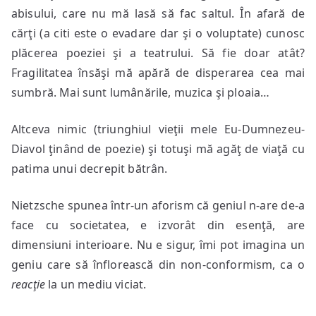
abisului, care nu mă lasă să fac saltul. În afară de
cărţi (a citi este o evadare dar şi o voluptate) cunosc
plăcerea poeziei şi a teatrului. Să fie doar atât?
Fragilitatea însăşi mă apără de disperarea cea mai
sumbră. Mai sunt lumânările, muzica şi ploaia…
Altceva nimic (triunghiul vieţii mele Eu-Dumnezeu-
Diavol ţinând de poezie) şi totuşi mă agăţ de viaţă cu
patima unui decrepit bătrân.
Nietzsche spunea într-un aforism că geniul n-are de-a
face cu societatea, e izvorât din esenţă, are
dimensiuni interioare. Nu e sigur, îmi pot imagina un
geniu care să înflorească din non-conformism, ca o
reacţie
la un mediu viciat.