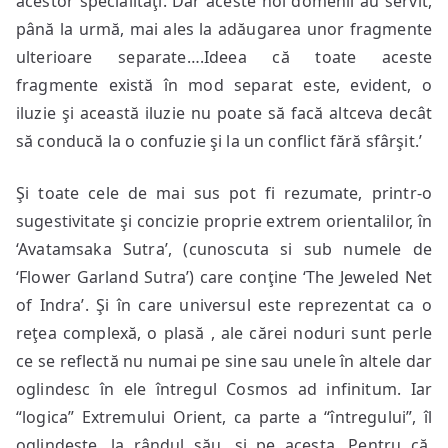
acestor specialităţi. Dar aceste noi domenii au servit,
până la urmă, mai ales la adăugarea unor fragmente
ulterioare separate….Ideea că toate aceste
fragmente există în mod separat este, evident, o
iluzie şi această iluzie nu poate să facă altceva decât
să conducă la o confuzie şi la un conflict fără sfârşit.’
Şi toate cele de mai sus pot fi rezumate, printr-o
sugestivitate şi concizie proprie extrem orientalilor, în
‘Avatamsaka Sutra’, (cunoscuta si sub numele de
‘Flower Garland Sutra’) care conţine ‘The Jeweled Net
of Indra’. Şi în care universul este reprezentat ca o
reţea complexă, o plasă , ale cărei noduri sunt perle
ce se reflectă nu numai pe sine sau unele în altele dar
oglindesc în ele întregul Cosmos ad infinitum. Iar
“logica” Extremului Orient, ca parte a “întregului”, îl
oglindeşte, la rândul său, şi pe acesta. Pentru că,