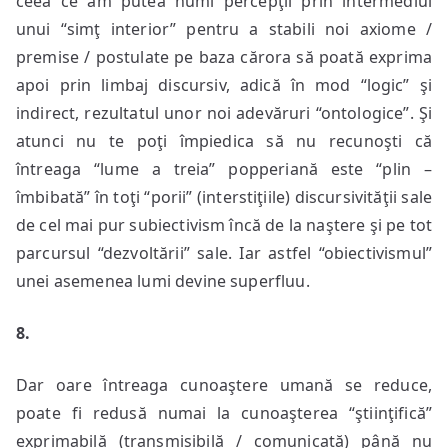
ceea ce am putea numi percepţii prin intermediul
unui “simţ interior” pentru a stabili noi axiome /
premise / postulate pe baza cărora să poată exprima
apoi prin limbaj discursiv, adică în mod “logic” şi
indirect, rezultatul unor noi adevăruri “ontologice”. Şi
atunci nu te poţi împiedica să nu recunoşti că
întreaga “lume a treia” popperiană este “plin –
îmbibată” în toţi “porii” (interstiţiile) discursivităţii sale
de cel mai pur subiectivism încă de la naştere şi pe tot
parcursul “dezvoltării” sale. Iar astfel “obiectivismul”
unei asemenea lumi devine superfluu.
8.
Dar oare întreaga cunoaştere umană se reduce,
poate fi redusă numai la cunoaşterea “ştiinţifică”
exprimabilă (transmisibilă / comunicată) până nu