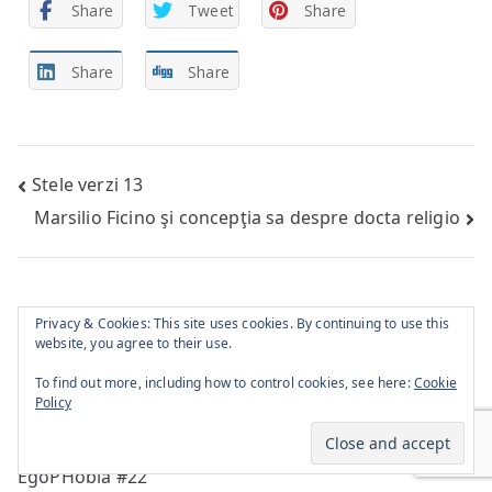
Share
Tweet
Share
Share
Share
Post
Stele verzi 13
Marsilio Ficino şi concepţia sa despre docta religio
navigation
One thought on “
Epistemologia fără
Privacy & Cookies: This site uses cookies. By continuing to use this
website, you agree to their use.
subiect cunoscător
”
To find out more, including how to control cookies, see here:
Cookie
Policy
Pingback:
www.egophobia.ro » Blog Archive »
EgoPHobia #22