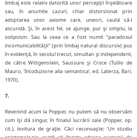
limbaj este relativ datorită unor percepţii înşelătoare
sau, în anumite cazuri, chiar distorsionat prin
adoptarea unor axiome care, uneori, caută să-l
ascundă. Şi, în acest fel, se ajunge, pur şi simplu, la
solipsism. Sau la ceea ce a fost numit “paradoxul
incomunicabilităţii” (prin limbaj natural discursiv) pus
în evidenţă, în secolul trecut, simultan şi independent,
de către Wittgenstein, Saussure şi Croce (Tullio de
Mauro, ‘Intoduzione alla semantica’, ed. Laterza, Bari,
1970).
7.
Revenind acum la Popper, nu putem să nu observăm
cum îşi dă singur, în finalul lucrării sale (Popper, op.
cit.), lovitura de graţie. Căci recunoaşte: ‘Un studiu