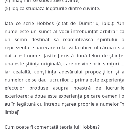
(4) imaginii i se substituie cuvinte;
(5) logica studiază legăturile dintre cuvinte.
Iată ce scrie Hobbes (citat de Dumitriu, ibid.): ‘Un
nume este un sunet al vocii întrebuinţat arbitrar ca
un semn destinat să reamintească spiritului o
reprezentare oarecare relativă la obiectul căruia i s-a
dat acest nume…[astfel] există două feluri de ştiinţe:
una este ştiinţa originală, care ne vine prin simţuri …
iar cealaltă, conştiinţa adevărului propoziţiilor şi a
numelor ce se dau lucrurilor…; prima este experienţa
efectelor produse asupra noastră de lucrurile
exterioare; a doua este experienţa pe care oamenii o
au în legătură cu întrebuinţarea proprie a numelor în
limbaj’
Cum poate fi comentată teoria lui Hobbes?