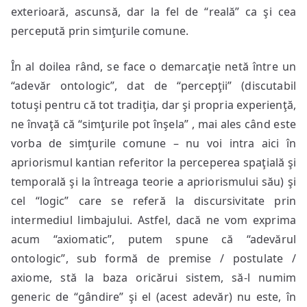
exterioară, ascunsă, dar la fel de “reală” ca şi cea
percepută prin simţurile comune.
În al doilea rând, se face o demarcaţie netă între un
“adevăr ontologic”, dat de “percepţii” (discutabil
totuşi pentru că tot tradiţia, dar şi propria experienţă,
ne învaţă că “simţurile pot înşela” , mai ales când este
vorba de simţurile comune – nu voi intra aici în
apriorismul kantian referitor la perceperea spaţială şi
temporală şi la întreaga teorie a apriorismului său) şi
cel “logic” care se referă la discursivitate prin
intermediul limbajului. Astfel, dacă ne vom exprima
acum “axiomatic”, putem spune că “adevărul
ontologic”, sub formă de premise / postulate /
axiome, stă la baza oricărui sistem, să-l numim
generic de “gândire” şi el (acest adevăr) nu este, în