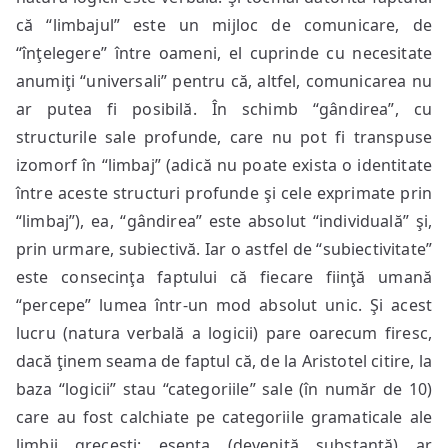
că “limbajul” este un mijloc de comunicare, de
“înţelegere” între oameni, el cuprinde cu necesitate
anumiţi “universali” pentru că, altfel, comunicarea nu
ar putea fi posibilă. În schimb “gândirea”, cu
structurile sale profunde, care nu pot fi transpuse
izomorf în “limbaj” (adică nu poate exista o identitate
între aceste structuri profunde şi cele exprimate prin
“limbaj”), ea, “gândirea” este absolut “individuală” şi,
prin urmare, subiectivă. Iar o astfel de “subiectivitate”
este consecinţa faptului că fiecare fiinţă umană
“percepe” lumea într-un mod absolut unic. Şi acest
lucru (natura verbală a logicii) pare oarecum firesc,
dacă ţinem seama de faptul că, de la Aristotel citire, la
baza “logicii” stau “categoriile” sale (în număr de 10)
care au fost calchiate pe categoriile gramaticale ale
limbii greceşti: esenţa (devenită substanţă) ar