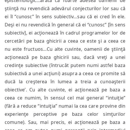
epistemologic…arată că foarte adesea oamenii de
ştiinţă nu revendică adevărul conjecturilor lor sau că
ei îl “cunosc” în sens subiectiv…sau că ei cred în ele.
Deşi ei nu revendică în general că ei “cunosc” [în sens
subiectiv], ei acţionează în cadrul programelor lor de
cercetări pe baza ghicirii a ceea ce este şi a ceea ce
nu este fructuos…Cu alte cuvinte, oamenii de ştiinţă
acţionează pe baza ghicirii sau, dacă vreţi a unei
credinţe subiective (întrucât putem numi astfel baza
subiectivă a unei acţiuni) asupra a ceea ce promite să
ducă la creşterea în lumea a treia a cunoaşterii
obiective’. Cu alte cuvinte, ei acţionează pe baza a
ceea ce numim, în sensul cel mai general “intuiţie”
(fără a reduce “intuiţia” numai la cea care provine din
experienţe perceptive pe baza celor simţurilor
comune). Sau, mai precis, ei acţionează pe baza a