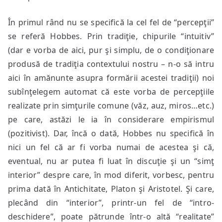
În primul rând nu se specifică la cel fel de “percepţii”
se referă Hobbes. Prin tradiţie, chipurile “intuitiv”
(dar e vorba de aici, pur şi simplu, de o condiţionare
produsă de tradiţia contextului nostru – n-o să intru
aici în amănunte asupra formării acestei tradiţii) noi
subînţelegem automat că este vorba de percepţiile
realizate prin simţurile comune (văz, auz, miros…etc.)
pe care, astăzi le ia în considerare empirismul
(pozitivist). Dar, încă o dată, Hobbes nu specifică în
nici un fel că ar fi vorba numai de acestea şi că,
eventual, nu ar putea fi luat în discuţie şi un “simţ
interior” despre care, în mod diferit, vorbesc, pentru
prima dată în Antichitate, Platon şi Aristotel. Şi care,
plecând din “interior”, printr-un fel de “intro-
deschidere”, poate pătrunde într-o altă “realitate”