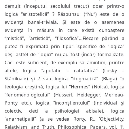
demult (începutul secolului trecut) doar printr-o
logică “aristotelică” ? Răspunsul (“Nu”) este de o
evidenţă banal-trivială. Şi este de o asemenea
evidenţă în măsura în care există cunoaştere
“mistică”, “artistică”, “filosofică”…Fiecare părând a
putea fi exprimată prin tipuri specifice de “logică”
deşi astfel de “logici” nu au fost (încă?) formalizate.
Căci este suficient, de exemplu să amintim, printre
altele, logica “apofatic – catafatică” (Losky –
Stăniloaie) şi / sau logica “dogmatică” (Blaga) în
teologia creştină, logica lui “Hermes” (Noica), logica
“fenomenologicului” (Husserl, Heidegger, Merleau-
Ponty etc.), logica “inconştientului” (individual şi
colectiv, deci a psihologiei abisale), logica
“anarhetipală” (a se vedea Rorty, R., ‘Objectivity,
Relativism, and Truth. Philosophical Papers, vol. 1’,