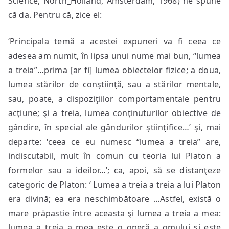
Science, North_Holland, Amsterdam, 1968) ne spune
că da. Pentru că, zice el:
‘Principala temă a acestei expuneri va fi ceea ce
adesea am numit, în lipsa unui nume mai bun, “lumea
a treia”…prima [ar fi] lumea obiectelor fizice; a doua,
lumea stărilor de conştiinţă, sau a stărilor mentale,
sau, poate, a dispoziţiilor comportamentale pentru
acţiune; şi a treia, lumea conţinuturilor obiective de
gândire, în special ale gândurilor ştiinţifice…’ şi, mai
departe: ‘ceea ce eu numesc “lumea a treia” are,
indiscutabil, mult în comun cu teoria lui Platon a
formelor sau a ideilor…’; ca, apoi, să se distanţeze
categoric de Platon: ‘ Lumea a treia a treia a lui Platon
era divină; ea era neschimbătoare …Astfel, există o
mare prăpastie între aceasta şi lumea a treia a mea:
lumea a treia a mea este o operă a omului şi este