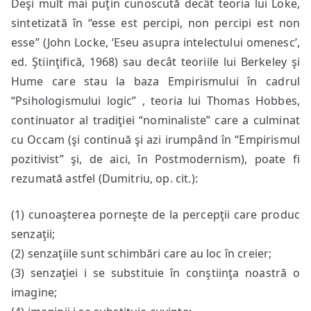
Deşi mult mai puţin cunoscută decât teoria lui Loke,
sintetizată în “esse est percipi, non percipi est non
esse” (John Locke, ‘Eseu asupra intelectului omenesc’,
ed. Ştiinţifică, 1968) sau decât teoriile lui Berkeley şi
Hume care stau la baza Empirismului în cadrul
“Psihologismului logic” , teoria lui Thomas Hobbes,
continuator al tradiţiei “nominaliste” care a culminat
cu Occam (şi continuă şi azi irumpând în “Empirismul
pozitivist” şi, de aici, în Postmodernism), poate fi
rezumată astfel (Dumitriu, op. cit.):
(1) cunoaşterea porneşte de la percepţii care produc
senzaţii;
(2) senzaţiile sunt schimbări care au loc în creier;
(3) senzaţiei i se substituie în conştiinţa noastră o
imagine;