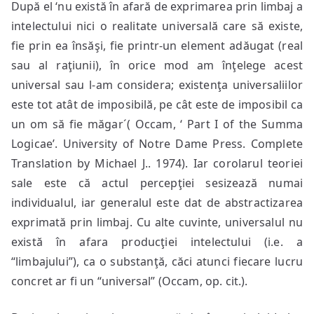
După el ‘nu există în afară de exprimarea prin limbaj a
intelectului nici o realitate universală care să existe,
fie prin ea însăşi, fie printr-un element adăugat (real
sau al raţiunii), în orice mod am înţelege acest
universal sau l-am considera; existenţa universaliilor
este tot atât de imposibilă, pe cât este de imposibil ca
un om să fie măgar´( Occam, ‘ Part I of the Summa
Logicae’. University of Notre Dame Press. Complete
Translation by Michael J.. 1974). Iar corolarul teoriei
sale este că actul percepţiei sesizează numai
individualul, iar generalul este dat de abstractizarea
exprimată prin limbaj. Cu alte cuvinte, universalul nu
există în afara producţiei intelectului (i.e. a
“limbajului”), ca o substanţă, căci atunci fiecare lucru
concret ar fi un “universal” (Occam, op. cit.).