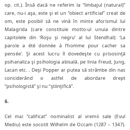
op. cit.). Însă dacă ne referim la “limbajul (natural)”
care, nu-i aşa, este şi el un “obiect artificial” creat de
om, este posibil să ne vină în minte aforismul lui
Malagrida (care constituie motto-ul unuia dintre
capitolele din ‘Roşu şi negru’ al lui Stendhal): ‘La
parole a été donnée à l’homme pour cacher sa
pensée’. Şi acest lucru îl dovedeşte cu prisosinţă
psihanaliza şi psihologia abisală, pe linia Freud, Jung,
Lacan etc. . Deşi Popper ar putea să strâmbe din nas
considerând o astfel de abordare drept
“psihologistă” şi nu “ştiinţifică”.
6.
Cel mai “calificat” nominalist al vremii sale (Evul
Mediu) este socotit Wilhelm de Occam (1287 – 1347).