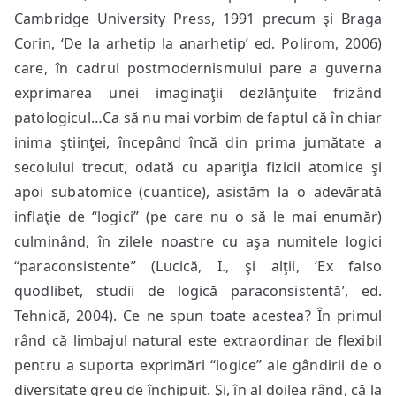
Cambridge University Press, 1991 precum şi Braga
Corin, ‘De la arhetip la anarhetip’ ed. Polirom, 2006)
care, în cadrul postmodernismului pare a guverna
exprimarea unei imaginaţii dezlănţuite frizând
patologicul…Ca să nu mai vorbim de faptul că în chiar
inima ştiinţei, începând încă din prima jumătate a
secolului trecut, odată cu apariţia fizicii atomice şi
apoi subatomice (cuantice), asistăm la o adevărată
inflaţie de “logici” (pe care nu o să le mai enumăr)
culminând, în zilele noastre cu aşa numitele logici
“paraconsistente” (Lucică, I., şi alţii, ‘Ex falso
quodlibet, studii de logică paraconsistentă’, ed.
Tehnică, 2004). Ce ne spun toate acestea? În primul
rând că limbajul natural este extraordinar de flexibil
pentru a suporta exprimări “logice” ale gândirii de o
diversitate greu de închipuit. Şi, în al doilea rând, că la