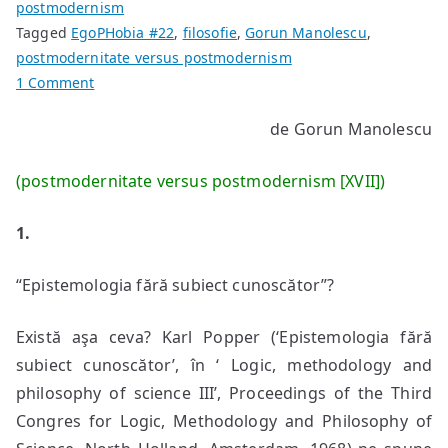
postmodernism
Tagged
EgoPHobia #22
,
filosofie
,
Gorun Manolescu
,
postmodernitate versus postmodernism
on
1 Comment
Epistemologia
de Gorun Manolescu
fără
subiect
(postmodernitate versus postmodernism [XVII])
cunoscător
1.
“Epistemologia fără subiect cunoscător”?
Există aşa ceva? Karl Popper (‘Epistemologia fără
subiect cunoscător’, în ‘ Logic, methodology and
philosophy of science III’, Proceedings of the Third
Congres for Logic, Methodology and Philosophy of