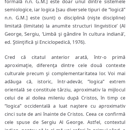
formală n.n. G.M.] este doar unul dintre sistemele
semiologice, iar logica [sau diversele tipuri de “logică”
n.n. G.M.] este (sunt) o disciplină (nişte discipline)
limitată (limitate) la anumite structuri lingvistice’ (Al
George, Sergiu, ‘Limbă şi gândire în cultura indiană’,
ed. Ştiinţifică şi Enciclopedică, 1976).
Cred că citatul anterior arată, într-o primă
aproximaţie, diferenţa dintre cele două contexte
culturale precum şi complementaritatea lor. Voi mai
adăuga că, istoric, într-adevăr, “logica” extrem
orientală se constituie târziu, aproximativ la mijlocul
celui de al doilea mileniu după Cristos, în timp ce
“logica” occidentală a luat naştere cu aproximativ
cinci sute de ani înainte de Cristos. Ceea ce confirmă
cele spuse de Sergiu Al George. Astfel, contextul