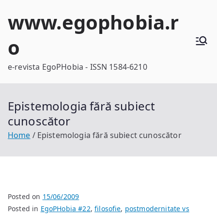
Skip
www.egophobia.r
to
content
o
e-revista EgoPHobia - ISSN 1584-6210
Epistemologia fără subiect
cunoscător
Home
Epistemologia fără subiect cunoscător
Posted on
15/06/2009
Posted in
EgoPHobia #22
,
filosofie
,
postmodernitate vs