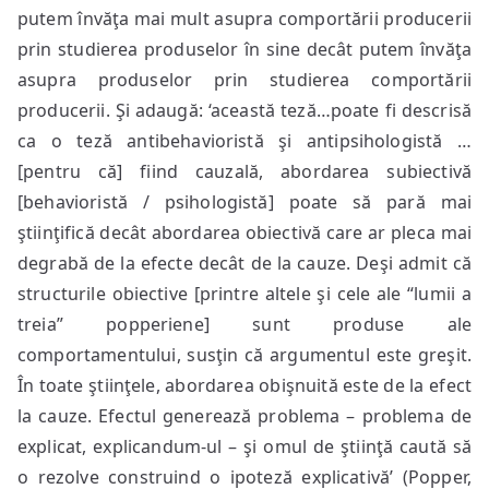
putem învăţa mai mult asupra comportării producerii
prin studierea produselor în sine decât putem învăţa
asupra produselor prin studierea comportării
producerii. Şi adaugă: ‘această teză…poate fi descrisă
ca o teză antibehavioristă şi antipsihologistă …
[pentru că] fiind cauzală, abordarea subiectivă
[behavioristă / psihologistă] poate să pară mai
ştiinţifică decât abordarea obiectivă care ar pleca mai
degrabă de la efecte decât de la cauze. Deşi admit că
structurile obiective [printre altele şi cele ale “lumii a
treia” popperiene] sunt produse ale
comportamentului, susţin că argumentul este greşit.
În toate ştiinţele, abordarea obişnuită este de la efect
la cauze. Efectul generează problema – problema de
explicat, explicandum-ul – şi omul de ştiinţă caută să
o rezolve construind o ipoteză explicativă’ (Popper,