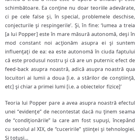
schimbătoare. Ea conţine nu doar teoriile adevărate,
ci pe cele false şi, în special, problemele deschise,
conjecturile şi respingerile’. Şi, în fine: ‘lumea a treia
[a lui Popper] este în mare măsură autonomă, deşi în
mod constant noi acţionăm asupra ei şi suntem
influenţaţi de ea: ea este autonomă în ciuda faptului
că este produsul nostru şi că are un puternic efect de
feed-back asupra noastră, adică asupra noastră qua
locuitori ai lumii a doua [i.e. a stărilor de conştiinţă,
etc] şi chiar a primei lumi [i.e. a obiectelor fizice]’
Teoria lui Popper pare a avea asupra noastră efectul
unei “evidenţe” de necontestat dacă nu ţinem seama
de “condiţionările” la care am fost supuşi, începând
cu secolul al XIX, de “cuceririle” ştiinţei şi tehnologiei.
Şi totuşi…