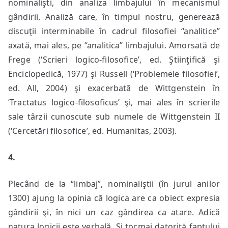
nominalişti, din analiza limbajului în mecanismul
gândirii. Analiză care, în timpul nostru, generează
discuţii interminabile în cadrul filosofiei “analitice”
axată, mai ales, pe “analitica” limbajului. Amorsată de
Frege (‘Scrieri logico-filosofice’, ed. Ştiinţifică şi
Enciclopedică, 1977) şi Russell (‘Problemele filosofiei’,
ed. All, 2004) şi exacerbată de Wittgenstein în
‘Tractatus logico-filosoficus’ şi, mai ales în scrierile
sale târzii cunoscute sub numele de Wittgenstein II
(‘Cercetări filosofice’, ed. Humanitas, 2003).
4.
Plecând de la “limbaj”, nominaliştii (în jurul anilor
1300) ajung la opinia că logica are ca obiect expresia
gândirii şi, în nici un caz gândirea ca atare. Adică
natura logicii este verbală. Şi tocmai datorită faptului