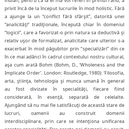
indian, pentru că la el mă voi referi în primul rând, a
privit încă de la început lucrurile în mod holistic. Fără
a ajunge la un “conflict fără sfârşit”, datorită unei
“analicităţi” tradiţionale, începută chiar în domeniul
“logicii”, care a favorizat-o prin natura sa deductivă şi
relativ uşor de formalizat, analicitate care ulterior s-a
exacerbat în mod păgubitor prin “specializări” din ce
în ce mai adânci în cadrul contextului nostru cultural,
aşa cum arată Bohm (Bohm, D., ‘Wholeness and the
Implicate Order’. London: Routledge, 1980): ‘Filosofia,
arta, ştiinţa, tehnologia şi munca umană în general
au fost divizate în specialităţi, fiecare fiind
considerată, în esenţă, separată de celelalte.
Ajungând să nu mai fie satisfăcuţi de această stare de
lucruri, oamenii au construit domenii
interdisciplinare, prin care se intenţiona unificarea