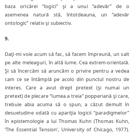
baza oricărei “logici” şi a unui “adevăr” de o
asemenea natură stă, întotdeauna, un “adevăr
ontologic” relativ şi subiectiv.
9.
Daţi-mi voie acum să fac, să facem împreună, un salt
pe alte meleaguri, în altă lume. Cea extrem-orientală.
Şi să încercăm să aruncăm o privire pentru a vedea
cam ce se întâmplă pe acolo din punctul nostru de
interes. Care a avut drept pretext (şi numai un
pretext) de plecare “lumea a treia” popperiană şi care,
trebuie abia acuma să o spun, a căzut demult în
desuetudine odată cu apariţia logicii “paradigmelor”
în epistemologie a lui Thomas Kuhn (Thomas Kuhn,
‘The Essential Tension’, University of Chicago, 1977).