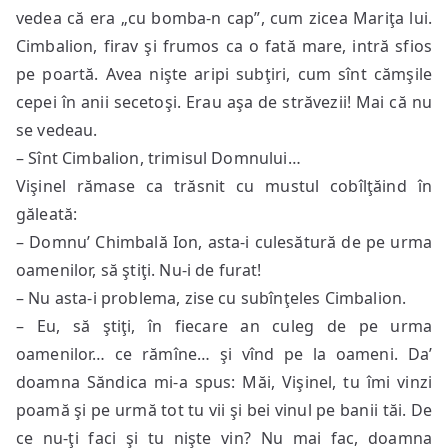
vedea că era „cu bomba-n cap”, cum zicea Mariţa lui.
Cimbalion, firav şi frumos ca o fată mare, intră sfios
pe poartă. Avea nişte aripi subţiri, cum sînt cămşile
cepei în anii secetoşi. Erau aşa de străvezii! Mai că nu
se vedeau.
– Sînt Cimbalion, trimisul Domnului…
Vişinel rămase ca trăsnit cu mustul cobîlţăind în
găleată:
– Domnu’ Chimbală Ion, asta-i culesătură de pe urma
oamenilor, să ştiţi. Nu-i de furat!
– Nu asta-i problema, zise cu subînţeles Cimbalion.
– Eu, să ştiţi, în fiecare an culeg de pe urma
oamenilor… ce rămîne… şi vînd pe la oameni. Da’
doamna Săndica mi-a spus: Măi, Vişinel, tu îmi vinzi
poamă şi pe urmă tot tu vii şi bei vinul pe banii tăi. De
ce nu-ţi faci şi tu nişte vin? Nu mai fac, doamna