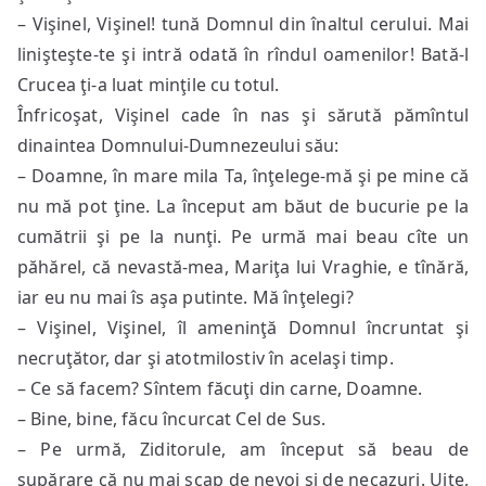
– Vişinel, Vişinel! tună Domnul din înaltul cerului. Mai
linişteşte-te şi intră odată în rîndul oamenilor! Bată-l
Crucea ţi-a luat minţile cu totul.
Înfricoşat, Vişinel cade în nas şi sărută pămîntul
dinaintea Domnului-Dumnezeului său:
– Doamne, în mare mila Ta, înţelege-mă şi pe mine că
nu mă pot ţine. La început am băut de bucurie pe la
cumătrii şi pe la nunţi. Pe urmă mai beau cîte un
păhărel, că nevastă-mea, Mariţa lui Vraghie, e tînără,
iar eu nu mai îs aşa putinte. Mă înţelegi?
– Vişinel, Vişinel, îl ameninţă Domnul încruntat şi
necruţător, dar şi atotmilostiv în acelaşi timp.
– Ce să facem? Sîntem făcuţi din carne, Doamne.
– Bine, bine, făcu încurcat Cel de Sus.
– Pe urmă, Ziditorule, am început să beau de
supărare că nu mai scap de nevoi şi de necazuri. Uite,