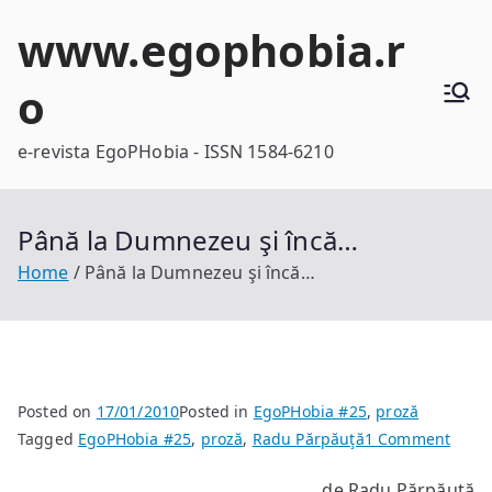
Skip
www.egophobia.r
to
content
o
e-revista EgoPHobia - ISSN 1584-6210
Până la Dumnezeu şi încă…
Home
Până la Dumnezeu şi încă…
Posted on
17/01/2010
Posted in
EgoPHobia #25
,
proză
on
Tagged
EgoPHobia #25
,
proză
,
Radu Părpăuţă
1 Comment
Până
de Radu Părpăuţă