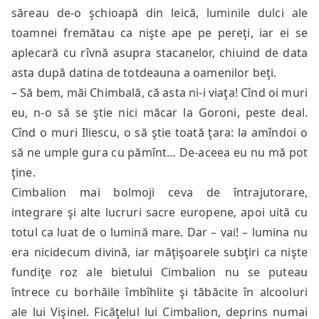
săreau de-o şchioapă din leică, luminile dulci ale
toamnei fremătau ca nişte ape pe pereţi, iar ei se
aplecară cu rîvnă asupra stacanelor, chiuind de data
asta după datina de totdeauna a oamenilor beţi.
– Să bem, măi Chimbală, că asta ni-i viaţa! Cînd oi muri
eu, n-o să se ştie nici măcar la Goroni, peste deal.
Cînd o muri Iliescu, o să ştie toată ţara: la amîndoi o
să ne umple gura cu pămînt… De-aceea eu nu mă pot
ţine.
Cimbalion mai bolmoji ceva de întrajutorare,
integrare şi alte lucruri sacre europene, apoi uită cu
totul ca luat de o lumină mare. Dar – vai! – lumina nu
era nicidecum divină, iar măţişoarele subţiri ca nişte
fundiţe roz ale bietului Cimbalion nu se puteau
întrece cu borhăile îmbîhlite şi tăbăcite în alcooluri
ale lui Vişinel. Ficăţelul lui Cimbalion, deprins numai