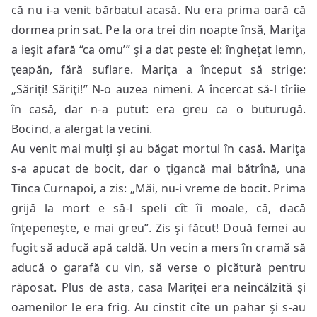
că nu i-a venit bărbatul acasă. Nu era prima oară că
dormea prin sat. Pe la ora trei din noapte însă, Mariţa
a ieşit afară “ca omu’” şi a dat peste el: îngheţat lemn,
ţeapăn, fără suflare. Mariţa a început să strige:
„Săriţi! Săriţi!” N-o auzea nimeni. A încercat să-l tîrîie
în casă, dar n-a putut: era greu ca o buturugă.
Bocind, a alergat la vecini.
Au venit mai mulţi şi au băgat mortul în casă. Mariţa
s-a apucat de bocit, dar o ţigancă mai bătrînă, una
Tinca Curnapoi, a zis: „Măi, nu-i vreme de bocit. Prima
grijă la mort e să-l speli cît îi moale, că, dacă
înţepeneşte, e mai greu”. Zis şi făcut! Două femei au
fugit să aducă apă caldă. Un vecin a mers în cramă să
aducă o garafă cu vin, să verse o picătură pentru
răposat. Plus de asta, casa Mariţei era neîncălzită şi
oamenilor le era frig. Au cinstit cîte un pahar şi s-au