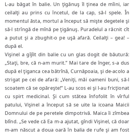
L-au băgat în balie. Un ţigănuş îl ţinea de mîini, iar
ceilalţi au prins cu încetul, de la cap, să-l spele. În
momentul ăsta, mortul a început să mişte degetele şi
să-l strîngă de mînă pe ţigănuş. Puradelul a răcnit cît
a putut şi a zbughit-o pe uşă afară. Ceilalţi – gea! –
după el.
Vişinel a gîjîit din balie cu un glas dogit de băutură:
„Staţi, bre, că n-am murit.” Mai tare de înger, s-a dus
după el ţiganca cea bătrînă, Curnăpoaia, şi de-acolo a
strigat pe cei de afară: „Veniţi, măi oameni buni, să-l
scoatem că se opăreşte!” L-au scos ei şi l-au fricţionat
cu spirt medicinal. Şi cum stătea înfofolit în vîrful
patului, Vişinel a început să se uite la icoana Maicii
Domnului de pe peretele dimpotrivă. Maica îi zîmbea
blînd. „Se vede că Ea m-a ajutat, gîndi Vişinel, că doar
m-am născut a doua oară în balia de rufe şi am fost