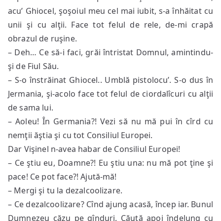
acu’ Ghiocel, şoşoiul meu cel mai iubit, s-a înhăitat cu
unii şi cu alţii. Face tot felul de rele, de-mi crapă
obrazul de ruşine.
– Deh… Ce să-i faci, grăi întristat Domnul, amintindu-
şi de Fiul Său.
– S-o înstrăinat Ghiocel.. Umblă pistolocu’. S-o dus în
Jermania, şi-acolo face tot felul de ciordalîcuri cu alţii
de sama lui.
– Aoleu! În Germania?! Vezi să nu mă pui în cîrd cu
nemţii ăştia şi cu tot Consiliul Europei.
Dar Vişinel n-avea habar de Consiliul Europei!
– Ce ştiu eu, Doamne?! Eu ştiu una: nu mă pot ţine şi
pace! Ce pot face?! Ajută-mă!
– Mergi şi tu la dezalcoolizare.
– Ce dezalcoolizare? Cînd ajung acasă, încep iar. Bunul
Dumnezeu căzu pe gînduri. Căută apoi îndelung cu