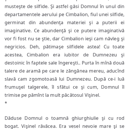
musteşte de silfide. Şi astfel găsi Domnul în unul din
departamentele aerului pe Cimbalion, fiul unei silfide,
germinat din abundenţa materiei şi a puterii ei
imaginative. Ce abundenţă şi ce putere imaginativă
vor fi fost nu se ştie, dar Cimbalion ieşi cam năvleg şi
negricios. Deh, pătimaşe silfidele astea! Cu toate
acestea, Cimbalion era iubitor de Dumnezeu şi
destoinic în faptele sale îngereşti.. Purta în mînă două
talere de aramă pe care le zăngănea mereu, aducînd
slavă cam zgomotoasă lui Dumnezeu. După ce-i luă
frumuşel talgerele, îl sfătui ce şi cum, Domnul îl
trimise pe pămînt la mult păcătosul Vişinel.
*
Dăduse Domnul o toamnă ghiurghiulie şi cu rod
bogat. Vişinel răvăcea. Era vesel nevoie mare şi se