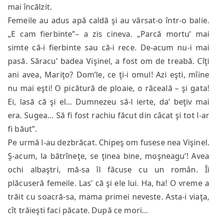
mai încălzit.
Femeile au adus apă caldă şi au vărsat-o într-o balie.
„E cam fierbinte”– a zis cineva. „Parcă mortu’ mai
simte că-i fierbinte sau că-i rece. De-acum nu-i mai
pasă. Săracu’ badea Vişinel, a fost om de treabă. Cîţi
ani avea, Mariţo? Dom’le, ce ţi-i omul! Azi eşti, mîine
nu mai eşti! O picătură de ploaie, o răceală – şi gata!
Ei, lasă că şi el… Dumnezeu să-l ierte, da’ beţiv mai
era. Sugea… Să fi fost rachiu făcut din câcat şi tot l-ar
fi băut”.
Pe urmă l-au dezbrăcat. Chipeş om fusese nea Vişinel.
Ş-acum, la bătrîneţe, se ţinea bine, moşneagu’! Avea
ochi albaştri, mă-sa îl făcuse cu un român. Îi
plăcuseră femeile. Las’ că şi ele lui. Ha, ha! O vreme a
trăit cu soacră-sa, mama primei neveste. Asta-i viaţa,
cît trăieşti faci păcate. După ce mori…