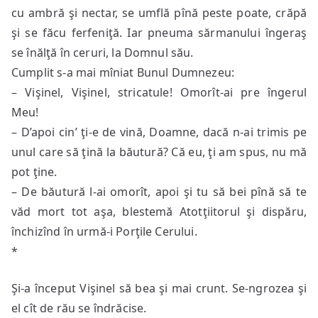
cu ambră şi nectar, se umflă pînă peste poate, crăpă
şi se făcu ferfeniţă. Iar pneuma sărmanului îngeraş
se înălţă în ceruri, la Domnul său.
Cumplit s-a mai mîniat Bunul Dumnezeu:
– Vişinel, Vişinel, stricatule! Omorît-ai pre îngerul
Meu!
– D’apoi cin’ ţi-e de vină, Doamne, dacă n-ai trimis pe
unul care să ţină la băutură? Că eu, ţi am spus, nu mă
pot ţine.
– De băutură l-ai omorît, apoi şi tu să bei pînă să te
văd mort tot aşa, blestemă Atotţiitorul şi dispăru,
închizînd în urmă-i Porţile Cerului.
*
Şi-a început Vişinel să bea şi mai crunt. Se-ngrozea şi
el cît de rău se îndrăcise.