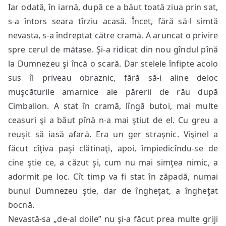
Iar odată, în iarnă, după ce a băut toată ziua prin sat,
s-a întors seara tîrziu acasă. Încet, fără să-l simtă
nevasta, s-a îndreptat către cramă. A aruncat o privire
spre cerul de mătase. Şi-a ridicat din nou gîndul pînă
la Dumnezeu şi încă o scară. Dar stelele înfipte acolo
sus îl priveau obraznic, fără să-i aline deloc
muşcăturile amarnice ale părerii de rău după
Cimbalion. A stat în cramă, lîngă butoi, mai multe
ceasuri şi a băut pînă n-a mai ştiut de el. Cu greu a
reuşit să iasă afară. Era un ger straşnic. Vişinel a
făcut cîţiva paşi clătinaţi, apoi, împiedicîndu-se de
cine ştie ce, a căzut şi, cum nu mai simţea nimic, a
adormit pe loc. Cît timp va fi stat în zăpadă, numai
bunul Dumnezeu ştie, dar de îngheţat, a îngheţat
bocnă.
Nevastă-sa „de-al doile” nu şi-a făcut prea multe griji