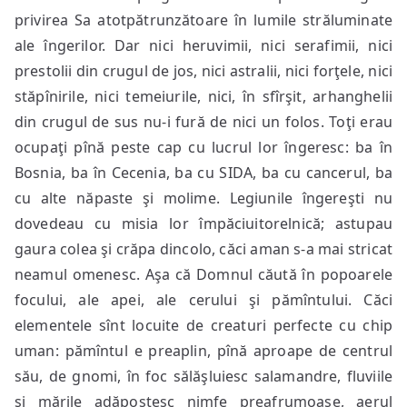
privirea Sa atotpătrunzătoare în lumile străluminate
ale îngerilor. Dar nici heruvimii, nici serafimii, nici
prestolii din crugul de jos, nici astralii, nici forţele, nici
stăpînirile, nici temeiurile, nici, în sfîrşit, arhanghelii
din crugul de sus nu-i fură de nici un folos. Toţi erau
ocupaţi pînă peste cap cu lucrul lor îngeresc: ba în
Bosnia, ba în Cecenia, ba cu SIDA, ba cu cancerul, ba
cu alte năpaste şi molime. Legiunile îngereşti nu
dovedeau cu misia lor împăciuitorelnică; astupau
gaura colea şi crăpa dincolo, căci aman s-a mai stricat
neamul omenesc. Aşa că Domnul căută în popoarele
focului, ale apei, ale cerului şi pămîntului. Căci
elementele sînt locuite de creaturi perfecte cu chip
uman: pămîntul e preaplin, pînă aproape de centrul
său, de gnomi, în foc sălăşluiesc salamandre, fluviile
şi mările adăpostesc nimfe preafrumoase, aerul