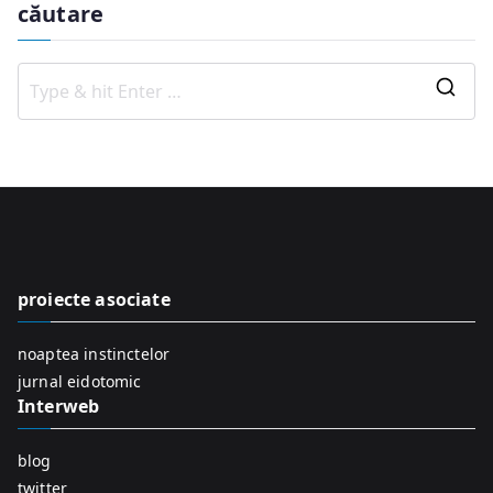
căutare
S
e
a
r
c
h
f
proiecte asociate
o
r
noaptea instinctelor
:
jurnal eidotomic
Interweb
blog
twitter