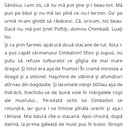
Săndica, i-am zis, că nu mă pot ţine şi-l beau tot. Mă
pun pe băut şi nu mă las pînă ce nu-l termin. Da’ pe
urmă m-am gîndit să răvăcesc. Că, oricum, tot beau.
Dacă nu mă pot ţine! Poftiţi, domnu Chimbală. Luaţi
loc.
Şi ca prin farmec apărură două stacane de lut. Asta i-
a pus capăt sărmanului Cimbalion! Sfios şi supus, nu
putu să refuze tulburelul ce gîlgîia de mai mare
dragul. Şi totul era aşa de frumos! În cramă mirosea a
doagă şi a ottonel. Haşchine de slănină şi afumături
atîrnau din bagdadie. Şi lacomele viespi bîzîiau aşa de
îndrăcit, înecîndu-se de bună voie în mărgelele roşii
ale mustului… Pe-ndată ochii lui Cimbalion se
rotunjiră, iar gura i se întinse pînăla urechi şi aşa-i
rămase. Mai băură cîte-o stacană. Apoi chiuiră, după
datină, la prima găleată de must pus în butoi. Stropii