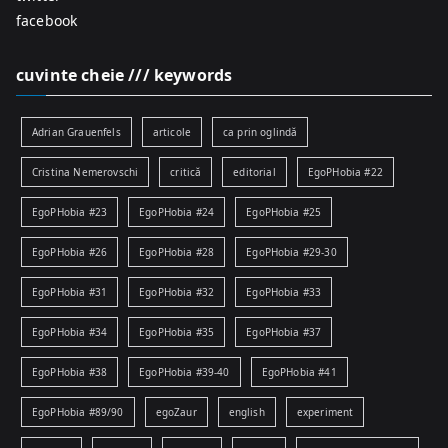
facebook
cuvinte cheie /// keywords
Adrian Grauenfels
articole
ca prin oglindă
Cristina Nemerovschi
critică
editorial
EgoPHobia #22
EgoPHobia #23
EgoPHobia #24
EgoPHobia #25
EgoPHobia #26
EgoPHobia #28
EgoPHobia #29-30
EgoPHobia #31
EgoPHobia #32
EgoPHobia #33
EgoPHobia #34
EgoPHobia #35
EgoPHobia #37
EgoPHobia #38
EgoPHobia #39-40
EgoPHobia #41
EgoPHobia #89/90
egoZaur
english
experiment