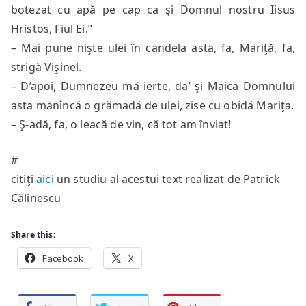
botezat cu apă pe cap ca şi Domnul nostru Iisus
Hristos, Fiul Ei.”
– Mai pune nişte ulei în candela asta, fa, Mariţă, fa,
strigă Vişinel.
– D’apoi, Dumnezeu mă ierte, da’ şi Maica Domnului
asta mănîncă o grămadă de ulei, zise cu obidă Mariţa.
– Ş-adă, fa, o leacă de vin, că tot am înviat!
#
citiţi
aici
un studiu al acestui text realizat de Patrick
Călinescu
Share this:
Facebook
X