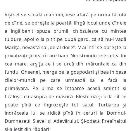
la
Dumn
Vişinel se scoală mahmur, iese afară pe urma făcută
şi
încă
de cîine, se opreşte la poartă, lîngă locul unde cîinele
a îngălbenit spuza brumii, chibzuieşte cu mintea
tulbure, apoi o ia pitit pe după gard, ca să nu-l vadă
Mariţa, nevastă-sa „de-al doile”. Mai întîi se opreşte la
privatizaţi şi bea cît are bani. Neostoindu-i-se setea lui
cea mare, arşiţa ce i se urcă din măruntaie ca din
fundul Gheenei, merge pe la gospodari şi bea în baza
zilelor-muncă pe care urmează să le facă la
primăvară. Pe urmă se întoarce acasă smintit şi
ticăloşit cu asupra de măsură. Blestemă şi urlă cît ce
poate pînă ce îngrozeşte tot satul. Turbarea şi
îndrăceala lui se ridică pînă în ceruri la Domnul-
Dumnezeul Slavei şi Adevărului. Şi-odată Preaînaltul
şi-a ieşit din răbdări: