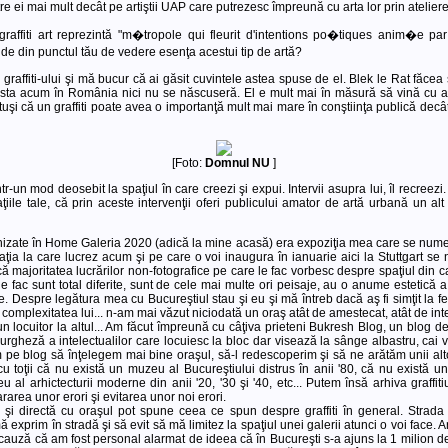
intre ei mai mult decât pe artiştii UAP care putrezesc împreună cu arta lor prin ateliere
 graffiti art reprezintă "m�tropole qui fleurit d'intentions po�tiques anim�e 
de din punctul tău de vedere esenţa acestui tip de artă?
 graffiti-ului şi mă bucur că ai găsit cuvintele astea spuse de el. Blek le Rat făcea st
 asta acum în România nici nu se născuseră. El e mult mai în măsură să vină cu a
tuşi că un graffiti poate avea o importanţă mult mai mare în conştiinţa publică de
[Foto:
Domnul NU
]
ntr-un mod deosebit la spaţiul în care creezi şi expui. Intervii asupra lui, îl recreezi
ţiile tale, că prin aceste intervenţii oferi publicului amator de artă urbană un a
anizate în Home Galeria 2020 (adică la mine acasă) era expoziţia mea care se num
laţia la care lucrez acum şi pe care o voi inaugura în ianuarie aici la Stuttgart 
că majoritatea lucrărilor non-fotografice pe care le fac vorbesc despre spaţiul din c
 le fac sunt total diferite, sunt de cele mai multe ori peisaje, au o anume estetică a
e. Despre legătura mea cu Bucureştiul stau şi eu şi mă întreb dacă aş fi simţit la fel î
omplexitatea lui... n-am mai văzut niciodată un oraş atât de amestecat, atât de intens
a un locuitor la altul... Am făcut împreună cu câţiva prieteni Bukresh Blog, un blog
rgheză a intelectualilor care locuiesc la bloc dar visează la sânge albastru, cai ver
 pe blog să înţelegem mai bine oraşul, să-l redescoperim şi să ne arătăm unii altor
u toţii că nu există un muzeu al Bucureştiului distrus în anii '80, că nu există u
u al arhictecturii moderne din anii '20, '30 şi '40, etc... Putem însă arhiva graffit
rarea unor erori şi evitarea unor noi erori.
şi directă cu oraşul pot spune ceea ce spun despre graffiti în general. Strada 
ă exprim în stradă şi să evit să mă limitez la spaţiul unei galerii atunci o voi face.
 cauză că am fost personal alarmat de ideea că în Bucureşti s-a ajuns la 1 milion de