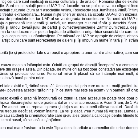
ă toţi cei care sunt implicaţi în scena culturală şi de artă din România ştiu de existen
ie. Sunt multe soluţii pentru UAP, însă lucurile nu se pot rezolva cu oligarhi înc
ciaţii culturale (cum ar fi asociaţiile Artlink, Rokolectiv sau Jumătatea Plină) înfiinţ
 o treabă extraordinară... Numai nişte tineri ar putea să scoată UAP-ul din mizeri
vedea de proiectele lor, iar UAP-ul se va degrada în continuare. Nu cred că UAP 
gaja o persoană inteligentă şi activă, un manager cultural tânăr şi deschis. Spe
ţă şi rândul tovarăşului de partid şi cumetrie/şmecherie Zamfir Dumitrescu, deşi
a la conducere s-ar putea lepăda de atitudinea origarhico-securistă de care toat
 şi ai capitalismului dâmboviţean. Pe măsură ce UAP se apropie de colaps, observ
artişti buni care sunt reprezentaţi de galerii şi îşi impun un nume în ţară şi în străi
torită ţie şi proiectelor tale s-a reuşit o apropiere a unor centre alternative, cum sun
 cauza mea s-a întâmplat asta. Odată cu grupul de discuţii "Începem" s-a comunicat
ive din oraşele astea. Din păcate, de multe ori au fost doar constatări ale existenţei
rânse şi proiecte comune. Personal mi-ar fi plăcut să se întâmple mai mult, dar
e o bază bună pentru orice.
ţei tale există o "grădină secretă". Un loc special prin care au trecut mulţi grafferi,
. Care-i povestea acestei "grădini" şi în ce stare mai este ea acum? Vin oameni să o vi
cuiesc există o grădină înconjurată de ziduri la care accesul se poate face doar p
g, tipică Bucureştiului, unde grădinăritul ar fi ultima preocupare. Acum 3 ani, de 1
r. De atunci am tot repetat isprava şi deja s-au reacoperit câteva straturi. Dacă 
 Nu trebuie decât să vorbim înainte. La fel şi dacă vrea numai să viziteze. Lumea v
e sau studenţi la cinematografie care şi-au ales grădina ca locaţie pentru filmele lor
a e mai nasol, că se lasă cu ţânţărime.
 cea mai mare frustrare a ta este "lipsa de solidaritate a oamenilor din orice dome