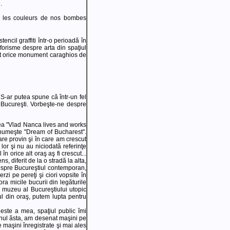
.
par les couleurs de nos bombes
encil graffiti într-o perioadă în
forisme despre arta din spaţiul
cât orice monument caraghios de
. S-ar putea spune că într-un fel
lt Bucureşti. Vorbeşte-ne despre
ea "Vlad Nanca lives and works
se numeşte "Dream of Bucharest".
are provin şi în care am crescut
 lor şi nu au niciodată referinţe
n orice alt oraş aş fi crescut...
, diferit de la o stradă la alta,
 despre Bucureştiul contemporan,
zi pe pereţi şi ciori vopsite în
a micile bucurii din legăturile
n muzeu al Bucureştiului utopic
iul din oraş, putem lupta pentru
este a mea, spaţiul public îmi
 Anul ăsta, am desenat maşini pe
 maşini înregistrate şi mai ales