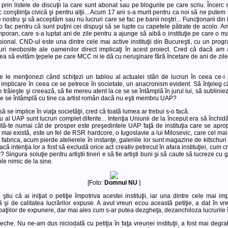
 prin listele de discuţii la care sunt abonat sau pe blogurile pe care scriu. Încerc s
esc conştiinţa civică şi pentru alţii... Acum 17 ani s-a murit pentru ca noi să ne put
 nostru şi să acceptăm sau nu lucruri care se fac pe banii noştri... Funcţionarii din M
 o fac pentru că sunt puţini cei dispuşi să se lupte cu capetele pătrate de acolo.
ran, care s-a luptat ani de zile pentru a ajunge să aibă o instituţie pe care o ma
sional. CND-ul este una dintre cele mai active instituţii din Bucureşti, cu un prog
turi neobosite ale oamenilor direct implicaţi în acest proiect. Cred că dacă am 
ea să evităm ţepele pe care MCC ni le dă cu neruşinare fără încetare de ani de zile
re le menţionezi când schiţezi un tablou al actualei stări de lucruri în ceea ce
implicare în ceea ce se petrece în societate, un anacronism evident. Să înţeleg că
re trăieşte şi creează, să fie mereu atent la ce se se întâmplă în jurul lui, să sublinieze
, ce se întâmplă cu tine ca artist român dacă nu eşti membru UAP?
să se implice în viaţa societăţii, cred că toată lumea ar trebui s-o facă.
u al UAP sunt lucruri complet diferite... Intenţia Uniunii de la început era să închidă 
 Uită-te numai cât de prosper este preşedintele UAP faţă de instituţia care se apr
ă mai există, este un fel de RSR hardcore, o Iugoslavie a lui Milosevic, care cel mai
fabrica, acum pierde atelierele în instanţe, galeriile lor sunt magazine de kitschuri t
acă intenţia lor a fost să excludă orice act creativ petrecut în afara instituţiei, cum 
r? Singura soluţie pentru artiştii tineri e să fie artişti buni şi să caute să lucreze cu 
le nimic de la sine.
[Foto:
Domnul NU
]
tiu că ai iniţiat o petiţie împotriva acestei instituţii, iar una dintre cele mai i
tă şi de calitatea lucrărilor expuse. A avut vreun ecou această petiţie, a dat în 
ţiilor de expunere, dar mai ales cum s-ar putea dezgheţa, dezanchiloza lucrurile
eche. Nu ne-am dus niciodată cu petiţia în faţa vreunei instituţii, a fost mai deg