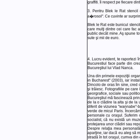
graffiti. Îi respect pe fiecare d
3. Pentru Blek le Rat stencil
a�rosol". Ce cuvinte ar surprin
Blek le Rat este bunicul stencil
care mulţi dintre cei care fac
public decât mine. Aş spune to
sute şi mii de euro.
4. Lucru evident, te raportezi î
Bucurestiul face parte din crea
Bucureştiul lui Vlad Nanca.
Una din primele expoziţii org
in Bucharest" (2003), iar insta
Dincolo de oras îin sine, cred 
şi trăiesc. Fotografiile pe care
georgrafice, sociale sau politic
Bucureştiul mă fascinează prin c
de la o clădire la alta şi de l
diferit de vizunea "wannabe"-bu
verde de micul Paris. Încercăm
personale cu oraşul. Suferim c
socialist, că nu există un muze
protejarea unor clădiri sau repa
Despre relaţia mea personală 
aparţine, iar dacă eu aleg să m
stradă în tot oraşul, cumva din