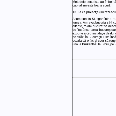
Metodele securiste au îmbolnăvi
capitalism este foarte scurt.
13. La ce proiect(e) lucrezi a
Acum sunt la Stuttgart într-o r
lumea. Am avut bucuria să-l cu
diferite, m-am bucurat să desc
de încrâncenarea bucureşteană 
expune aici o instalaţie destu
pe străzi în Bucureşti. Este în
ocazia să o fac şi sper să reuş
una la Brukenthal la Sibiu, pe 