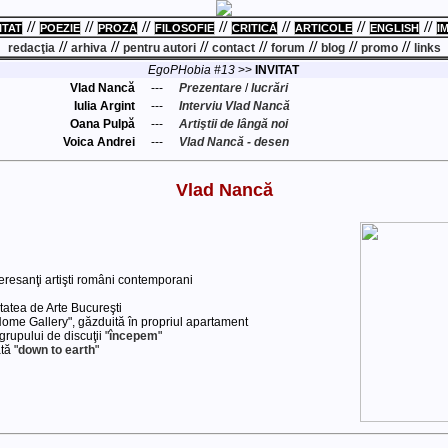
//
//
//
//
//
//
//
ITAT
POEZIE
PROZĂ
FILOSOFIE
CRITICĂ
ARTICOLE
ENGLISH
I
//
//
//
//
//
//
//
redacţia
arhiva
pentru autori
contact
forum
blog
promo
links
EgoPHobia #13
>>
INVITAT
Vlad Nancă
---
Prezentare
/
lucrări
Iulia Argint
---
Interviu Vlad Nancă
Oana Pulpă
---
Artiştii de lângă noi
Voica Andrei
---
Vlad Nancă - desen
Vlad Nancă
nteresanţi artişti români contemporani
itatea de Arte Bucureşti
 Home Gallery", găzduită în propriul apartament
grupului de discuţii "
începem
"
tă "
down to earth
"