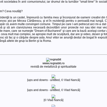
t societatea în anii comunismului, iar drumul de la turnător "small time" în socialis
cum? Ceva noutăţi?
ezidenţă la un castel, împreună cu familia mea şi înconjurat de oameni creativi din t
nosc aici pe Mircea Cărtărescu, şi el în rezidenţă pentru o perioadă mai lungă. 
opăr că avem multe convingeri comune. Timpul pe care l-am petrecut aici mi-a dat
şi să am clarviziunea necesară dezvoltării unor proiecte noi sau idei mai vechi.
l de mare, care se numeşte "Dream of Bucharest" şi care are la bază acelaşi contur 
să ceva mult mai complex, se apropie mult de sculptură, dar are şi video, desen şi 
esc să fac şi o cărţulie despre asta. Anul viitor se anunţă destul de bogat în expozi
lângă altele de grup la Berlin şi la Roma.
www.regnabit.ro
revistă de metafizică şi spiritualitate
[ups and downs - untitled, © Vlad Nancă]
[ups and downs - untitled, © Vlad Nancă]
[© Vlad Nancă]