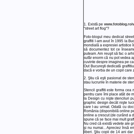
1. Există pe
www.fotoblog.ro/
"street art flog"?
Foto-blogul meu dedicat street 
graffiti l-am avut în 1995 la 
mondială a expresiei artistice 
să documentez tot ce înseamnă 
puteam. Am reuşit să fac o arhi
sufăr enorm că nu pot vedea apro
cuvinte despre imaginea pe care
Out Bucureşti dedicată graffitiul
dacă e vorba de un copil care z
2. Ştiu că eşti pasionat de ste
stau lucrurile în materie de ste
Stencil graffiti este forma cea
pentru care îmi place atât de 
la Design cu nişte stenciluri p
graphic design decât nişte lucră
care l-au urmat. Odată cu docu
România (disponibilă online 
online a crescut (de curând a dep
spune că se face mai mult graffi
Nu cred că există vedete ale gra
şi nu numai... Apreciez însă e
liberi. Ştiu copii de 14 ani da