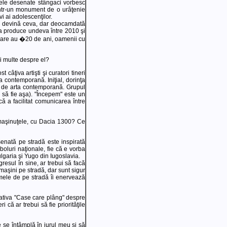
 mele desenate stângaci vorbesc
într-un monument de o urâţenie
vi ai adolescenţilor.
 să devină ceva, dar deocamdată
 va produce undeva între 2010 şi
 care au �20 de ani, oamenii cu
ai multe despre el?
âţiva artişti şi curatori tineri
a contemporană. Iniţial, dorinţa
e de arta contemporană. Grupul
 să fie aşa). "Începem" este un
că a facilitat comunicarea între
 maşinuţele, cu Dacia 1300? Ce
nată pe stradă este inspirată
boluri naţionale, fie că e vorba
garia şi Yugo din Iugoslavia.
resul în sine, ar trebui să facă
maşini pe stradă, dar sunt sigur
mele de pe stradă îi enervează
ţiativa "Case care plâng" despre
i că ar trebui să fie priorităţile
ce se întâmplă în jurul meu şi să