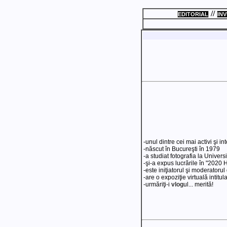
//
EDITORIAL
INV
-unul dintre cei mai activi şi i
-născut în Bucureşti în 1979
-a studiat fotografia la Univers
-şi-a expus lucrările în "2020
-este iniţiatorul şi moderatorul 
-are o expoziţie virtuală intitula
-urmăriţi-i
vlog
ul... merită!