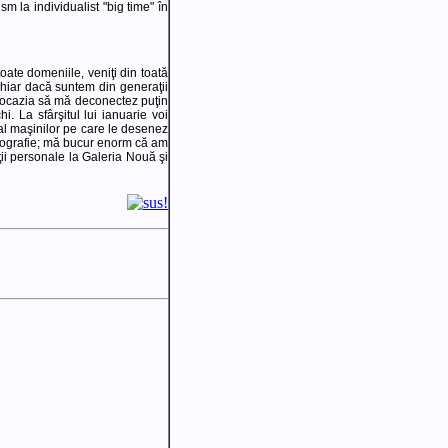
m la individualist "big time" în
oate domeniile, veniţi din toată
Chiar dacă suntem din generaţii
 ocazia să mă deconectez puţin
 La sfârşitul lui ianuarie voi
al maşinilor pe care le desenez
fotografie; mă bucur enorm că am
ţii personale la Galeria Nouă şi