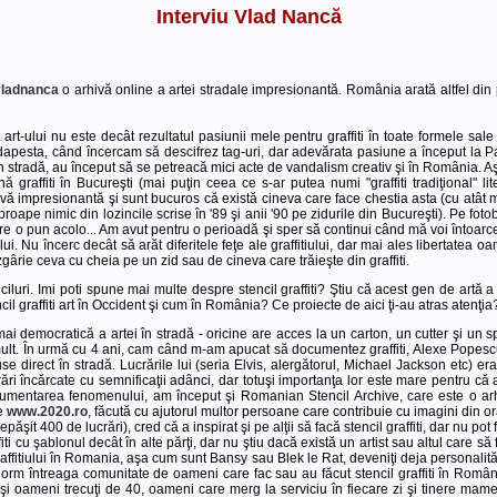
Interviu Vlad Nancă
vladnanca
o arhivă online a artei stradale impresionantă. România arată altfel di
art-ului nu este decât rezultatul pasiunii mele pentru graffiti în toate formele sal
Budapesta, când încercam să descifrez tag-uri, dar adevărata pasiune a început la P
în stradă, au început să se petreacă mici acte de vandalism creativ şi în România. A
graffiti în Bucureşti (mai puţin ceea ce s-ar putea numi "graffiti tradiţional" lit
vă impresionantă şi sunt bucuros că există cineva care face chestia asta (cu atât m
ape nimic din lozincile scrise în '89 şi anii '90 pe zidurile din Bucureşti). Pe foto
 o pun acolo... Am avut pentru o perioadă şi sper să continui când mă voi întoarce
ui. Nu încerc decât să arăt diferitele feţe ale graffitiului, dar mai ales libertatea oa
gârie ceva cu cheia pe un zid sau de cineva care trăieşte din graffiti.
nciluri. Imi poti spune mai multe despre stencil graffiti? Ştiu că acest gen de art
ncil graffiti art în Occident şi cum în România? Ce proiecte de aici ţi-au atras atenţia
 mai democratică a artei în stradă - oricine are acces la un carton, un cutter şi un s
mult. În urmă cu 4 ani, cam când m-am apucat să documentez graffiti, Alexe Popesc
use direct în stradă. Lucrările lui (seria Elvis, alergătorul, Michael Jackson etc
ri încărcate cu semnificaţii adânci, dar totuşi importanţa lor este mare pentru că au
mentarea fenomenului, am început şi Romanian Stencil Archive, care este o arhivă
pe
www.2020.ro
, făcută cu ajutorul multor persoane care contribuie cu imagini din o
ăşit 400 de lucrări), cred că a inspirat şi pe alţii să facă stencil graffiti, dar nu pot
ti cu şablonul decât în alte părţi, dar nu ştiu dacă există un artist sau altul care să 
ffitiului în Romania, aşa cum sunt Bansy sau Blek le Rat, deveniţi deja personalităţi
norm întreaga comunitate de oameni care fac sau au făcut stencil graffiti în Român
r şi oameni trecuţi de 40, oameni care merg la serviciu în fiecare zi şi tinere mame c