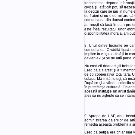
transmit mai departe informaţii
civică şi, atât cât pot, să trez
la decizii care se iau în numele
de fraieri şi nu e de mirare că
comunitatea din dansul contempo
au reuşit să facă în plan profe
este însă rezultatul unor efor
disponibilitatea morală, am put
8. Unul dintre lucrurile pe ca
comoditatea. O vădită lipsă de 
implice în viaţa societăţii în ca
devierile? Şi pe de altă parte
Nu cred că doar artiştii trebuie 
Cred că a fi artist şi a fi membr
de tip cooperativă totalitară.
colaps. Mă miră, totuşi, că înc
După ce şi-a vândut colecţia şi 
în putrefacţie culturală. Chiar d
această instituţie un artist tână
ales să nu aştepte să se întâmp
9. Apropo de UAP, anul trecut ş
administrarea galeriilor de ar
remedia această problemă a spa
Cred că petiţia era chiar mai v