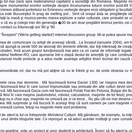
inţa tot mai clară spre materialismul capitalist a societăţii din România. Maşinile
espre monumentul erorilor vorbeşte despre încununarea tuturor erorilor post-89 
Eminem alăturat portretului lui Eminescu vorbeşte despre eroii obligatorii şi facultati
anca este Bucureştiul în prag de melting pot... Simt că oraşul ăsta se pregăteşte
itaţii la masă şi muzica pentru marea explozie a oalei culturale, care probabil se
rt e că eu şi colegii mei din generaţia �30 de ani doar pregătim terenul pentru cei
 contact cu întunecaţii ani '80 şi '90.
te "Începem" ('We're getting started') internet discussion group. Mi-ai putea spune m
ea de comunicare cu artişti de aceeaşi vârstă... La început (ianuarie 2004), am fost c
să ajungă la peste 500 de abonaţi din domenii diferite, dar toţi interesaţi de creaţi
zbateri, însă acum grupul funcţionează mai ales ca un canal de informaţii legat
delul Nettime-RO, care ajunsese într-o etapă destul de amorţită (şi care continuă
larizat multe proiecte şi a adus multe avantaje artiştilor tineri tocmai din cauză 
e nenumărate ori, dar nu mă pot abţine să nu te întreb şi eu: de unde obsesia cu
mele ceva mai devreme... Mă fascinează forma Daciei 1300, iar maşina mea dese
 fascinează felul în care lucruri împrumutate sau preluate din alte culturi devin sim
ncă. Mă fascinează Dacia cum mă fascinează Polski Fiat din Polonia, Bulgar din Bul
elul în care maşina (automobilul, robotul, calculatorul, maşinile de tot felul), prog
tuşi nu e chiar aşa, maşinile ne omoară pe zi ce trece... Nu ştiu cât voi mai desena 
mea. Mă surprinde şi mă bucură în acelaşi timp că sunt oameni pe care maşinile 
cţionează cumva, totuşi nu maşinile mele sunt problema.
tât de atent la tot ce întreprinde Ministerul Culturii. Mă gândeam, de exemplu, la ini
 unul dintre blogurile tale. Ce reproşuri ai să aduci acestei instituţii şi care consider
mi aparţine, este un proiect al unor studenţi la arhitectură. Încerc să fiu atent la 