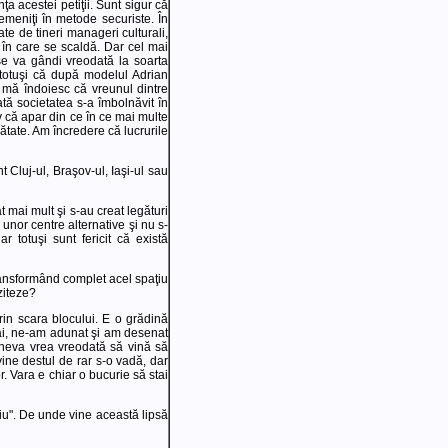
ţa acestei petiţii. Sunt sigur că
remeniţi în metode securiste. În
ate de tineri manageri culturali,
a în care se scaldă. Dar cel mai
se va gândi vreodată la soarta
r totuşi că după modelul Adrian
 mă îndoiesc că vreunul dintre
ă societatea s-a îmbolnăvit în
 că apar din ce în ce mai multe
nătate. Am încredere că lucrurile
t Cluj-ul, Braşov-ul, Iaşi-ul sau
 mai mult şi s-au creat legături
 unor centre alternative şi nu s-
 totuşi sunt fericit că există
 transformând complet acel spaţiu
ziteze?
rin scara blocului. E o grădină
 Mai, ne-am adunat şi am desenat
cineva vrea vreodată să vină să
ine destul de rar s-o vadă, dar
. Vara e chiar o bucurie să stai
niu". De unde vine această lipsă