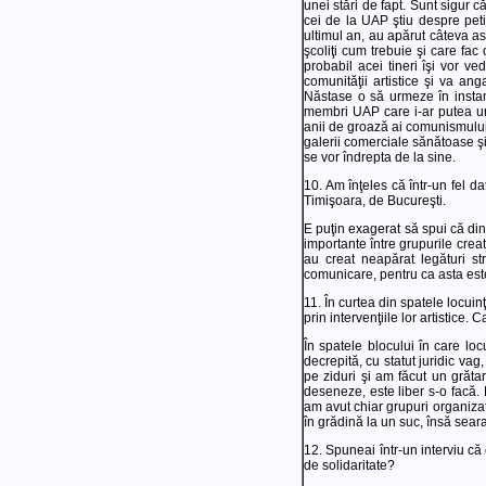
unei stări de fapt. Sunt sigur c
cei de la UAP ştiu despre petiţ
ultimul an, au apărut câteva aso
şcoliţi cum trebuie şi care fac
probabil acei tineri îşi vor 
comunităţii artistice şi va an
Năstase o să urmeze în instan
membri UAP care i-ar putea urm
anii de groază ai comunismului
galerii comerciale sănătoase şi 
se vor îndrepta de la sine.
10. Am înţeles că într-un fel da
Timişoara, de Bucureşti.
E puţin exagerat să spui că din
importante între grupurile creat
au creat neapărat legături st
comunicare, pentru ca asta est
11. În curtea din spatele locuin
prin intervenţiile lor artistice
În spatele blocului în care lo
decrepită, cu statut juridic va
pe ziduri şi am făcut un grăta
deseneze, este liber s-o facă.
am avut chiar grupuri organizat
în grădină la un suc, însă sear
12. Spuneai într-un interviu că
de solidaritate?