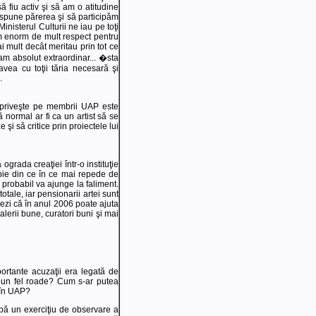
ă fiu activ şi să am o atitudine
em spune părerea şi să participăm
inisterul Culturii ne iau pe toţi
 Am enorm de mult respect pentru
i mult decât meritau prin tot ce
ram absolut extraordinar... �sta
avea cu toţii tăria necesară şi
.
-i priveşte pe membrii UAP este
 normal ar fi ca un artist să se
 şi să critice prin proiectele lui
ograda creaţiei într-o instituţie
opie din ce în ce mai repede de
 probabil va ajunge la faliment.
otale, iar pensionarii artei sunt
crezi că în anul 2006 poate ajuta
galerii bune, curatori buni şi mai
mportante acuzaţii era legată de
vreun fel roade? Cum s-ar putea
 în UAP?
rabă un exerciţiu de observare a