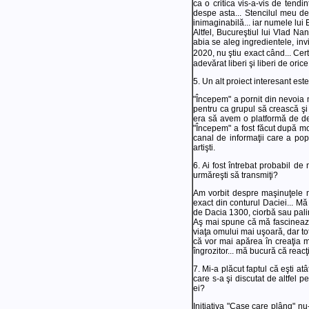
ca o critica vis-a-vis de tend
despe asta... Stencilul meu d
inimaginabilă... iar numele lui 
Altfel, Bucureştiul lui Vlad N
abia se aleg ingredientele, inv
2020, nu ştiu exact când... Ce
adevărat liberi şi liberi de orice
5. Un alt proiect interesant es
"Începem" a pornit din nevoia m
pentru ca grupul să crească şi 
era să avem o platformă de de
"Începem" a fost făcut după mo
canal de informaţii care a popu
artişti.
6. Ai fost întrebat probabil d
urmăreşti să transmiţi?
Am vorbit despre maşinuţele 
exact din conturul Daciei... Mă
de Dacia 1300, ciorbă sau pali
Aş mai spune că mă fascinează f
viaţa omului mai uşoară, dar to
că vor mai apărea în creaţia 
îngrozitor... mă bucură că rea
7. Mi-a plăcut faptul că eşti a
care s-a şi discutat de altfel pe
ei?
Iniţiativa "Case care plâng" nu-