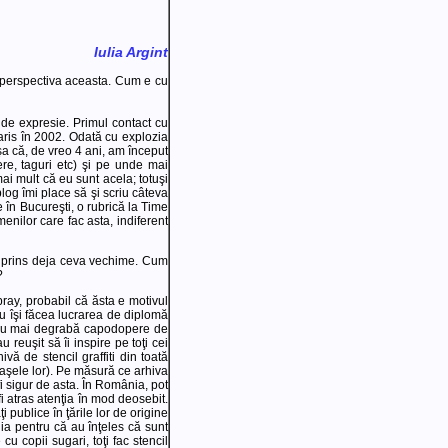
Iulia Argint
n perspectiva aceasta. Cum e cu
e de expresie. Primul contact cu
aris în 2002. Odată cu explozia
şa că, de vreo 4 ani, am început
ere, taguri etc) şi pe unde mai
ai mult că eu sunt acela; totuşi
blog îmi place să şi scriu câteva
 în Bucureşti, o rubrică la Time
menilor care fac asta, indiferent
ă a prins deja ceva vechime. Cum
?
pray, probabil că ăsta e motivul
u îşi făcea lucrarea de diplomă
) erau mai degrabă capodopere de
 reuşit să îi inspire pe toţi cei
 de stencil graffiti din toată
raşele lor). Pe măsură ce arhiva
 fi sigur de asta. În România, pot
fi atras atenţia în mod deosebit.
 publice în ţările lor de origine
ia pentru că au înţeles că sunt
u copii sugari, toţi fac stencil