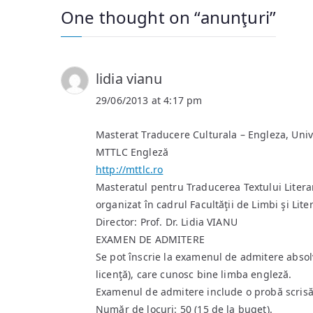
One thought on “
anunţuri
”
lidia vianu
29/06/2013 at 4:17 pm
Masterat Traducere Culturala – Engleza, Univ
MTTLC Engleză
http://mttlc.ro
Masteratul pentru Traducerea Textului Liter
organizat în cadrul Facultăţii de Limbi şi Lite
Director: Prof. Dr. Lidia VIANU
EXAMEN DE ADMITERE
Se pot înscrie la examenul de admitere absolv
licenţă), care cunosc bine limba engleză.
Examenul de admitere include o probă scrisă (
Număr de locuri: 50 (15 de la buget).