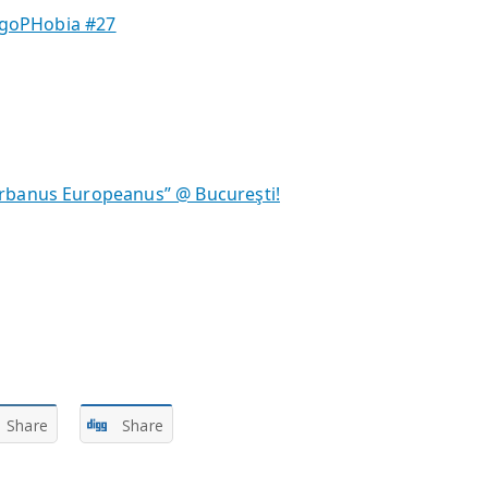
 EgoPHobia #27
rbanus Europeanus” @ Bucureşti!
Share
Share