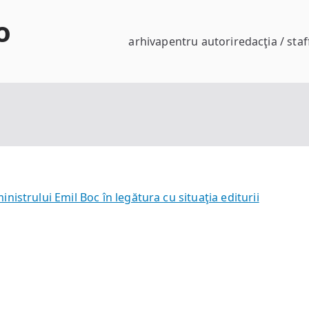
o
arhiva
pentru autori
redacţia / staf
istrului Emil Boc în legătura cu situaţia editurii