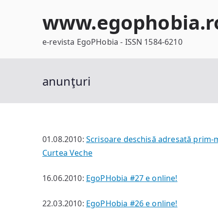
Skip
www.egophobia.r
to
content
e-revista EgoPHobia - ISSN 1584-6210
anunţuri
01.08.2010:
Scrisoare deschisă adresată prim-min
Curtea Veche
16.06.2010:
EgoPHobia #27 e online!
22.03.2010:
EgoPHobia #26 e online!