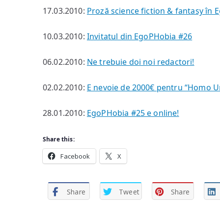
17.03.2010:
Proză science fiction & fantasy în
10.03.2010:
Invitatul din EgoPHobia #26
06.02.2010:
Ne trebuie doi noi redactori!
02.02.2010:
E nevoie de 2000€ pentru “Homo U
28.01.2010:
EgoPHobia #25 e online!
Share this:
Facebook
X
Share
Tweet
Share