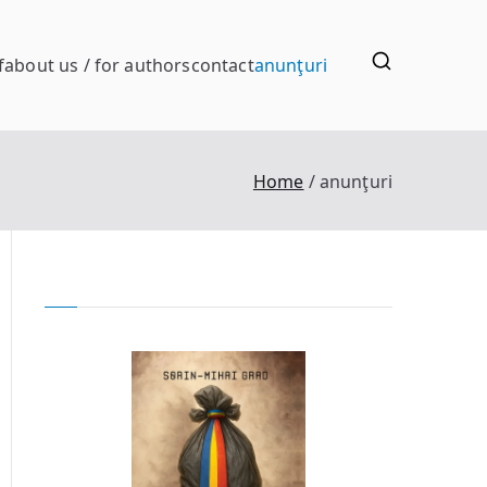
f
about us / for authors
contact
anunţuri
Home
anunţuri