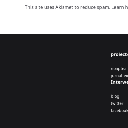
This site uses Akismet to reduce spam.
Learn 
proiect
noaptea 
jurnal e
Interw
blog
twitter
faceboo