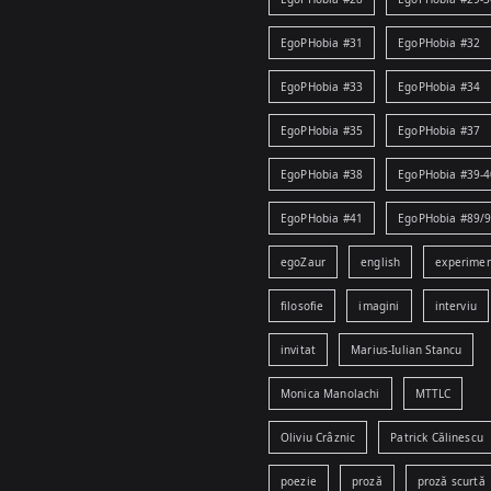
EgoPHobia #31
EgoPHobia #32
EgoPHobia #33
EgoPHobia #34
EgoPHobia #35
EgoPHobia #37
EgoPHobia #38
EgoPHobia #39-4
EgoPHobia #41
EgoPHobia #89/
egoZaur
english
experime
filosofie
imagini
interviu
invitat
Marius-Iulian Stancu
Monica Manolachi
MTTLC
Oliviu Crâznic
Patrick Călinescu
poezie
proză
proză scurtă