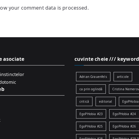
how your comment data is processed.
e asociate
cuvinte cheie /// keyword
instinctelor
Adrian Grauenfels
articole
idotomic
eb
ca prin oglindă
Cristina Nemerov
critică
editorial
EgoPHobia
EgoPHobia #23
EgoPHobia #24
k
EgoPHobia #25
EgoPHobia #26
EgoPHobia #28
EgoPHobia #29-3