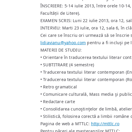
ÎNSCRIERE: 5-14 iulie 2013, între orele 10-14,
Facultății de Litere).
EXAMEN SCRIS: Luni 22 iulie 2013, ora 12, sala
INTERVIU: Marti 23 iulie, ora 12, sala 6, în cl
Cei care se înscriu ori urmează să se înscrie
lidiavianu@yahoo.com
pentru a fi incluşi pe l
MATERII DE STUDIU:
• Orientare în traducerea textului literar co
• SUBTITRARE (4 semestre)
• Traducerea textului literar contemporan (E
• Traducerea textului literar contemporan (Ro
• Retro gramatical
• Comunicare culturală, Mass media şi publicit
• Redactare carte
• Consolidarea cunoştinţelor de limbă, atelier
• Stilistică, folosirea corectă a limbii române 
Pagina de web a MTTLC:
http://mttlc.ro
Pentru păreri ale masteranzilor MTTLC: