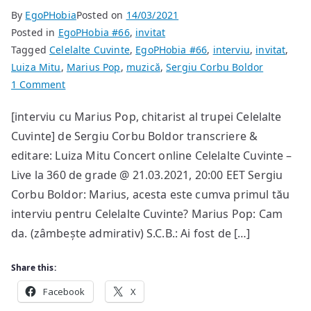
By
EgoPHobia
Posted on
14/03/2021
Posted in
EgoPHobia #66
,
invitat
Tagged
Celelalte Cuvinte
,
EgoPHobia #66
,
interviu
,
invitat
,
Luiza Mitu
,
Marius Pop
,
muzică
,
Sergiu Corbu Boldor
on
1 Comment
Eu
[interviu cu Marius Pop, chitarist al trupei Celelalte
sper
Cuvinte] de Sergiu Corbu Boldor transcriere &
doar
ca
editare: Luiza Mitu Concert online Celelalte Cuvinte –
venirea
Live la 360 de grade @ 21.03.2021, 20:00 EET Sergiu
mea
Corbu Boldor: Marius, acesta este cumva primul tău
în
interviu pentru Celelalte Cuvinte? Marius Pop: Cam
Celelalte
da. (zâmbește admirativ) S.C.B.: Ai fost de […]
Cuvinte
să
Share this:
fie
Facebook
privită
X
obiectiv