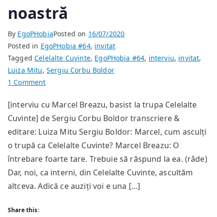
noastră
By
EgoPHobia
Posted on
16/07/2020
Posted in
EgoPHobia #64
,
invitat
Tagged
Celelalte Cuvinte
,
EgoPHobia #64
,
interviu
,
invitat
,
Luiza Mitu
,
Sergiu Corbu Boldor
on
1 Comment
Nu
[interviu cu Marcel Breazu, basist la trupa Celelalte
pot
Cuvinte] de Sergiu Corbu Boldor transcriere &
să
sfătuiesc
editare: Luiza Mitu Sergiu Boldor: Marcel, cum asculți
pe
o trupă ca Celelalte Cuvinte? Marcel Breazu: O
cineva
întrebare foarte tare. Trebuie să răspund la ea. (râde)
cum
Dar, noi, ca interni, din Celelalte Cuvinte, ascultăm
să
altceva. Adică ce auziți voi e una […]
asculte
sau
Share this:
cum