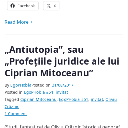
Facebook
să
X
nu
asculte
Read More
muzica
noastră
„Antiutopia”, sau
„Profețiile juridice ale lui
Ciprian Mitoceanu”
By
EgoPHobia
Posted on
31/08/2017
Posted in
EgoPHobia #51
,
invitat
Tagged
Ciprian Mitoceanu
,
EgoPHobia #51
,
invitat
,
Oliviu
Crâznic
on
1 Comment
„Antiutopia”,
(Studii fantastice) de Oliviu Crâznic Istoric și geograf,
sau