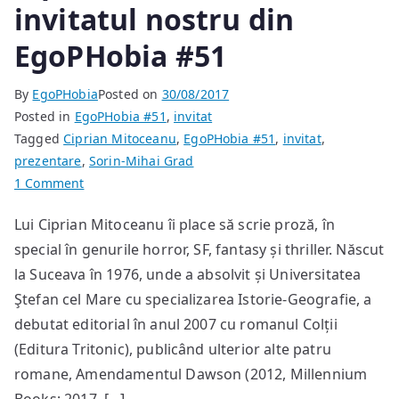
invitatul nostru din
EgoPHobia #51
By
EgoPHobia
Posted on
30/08/2017
Posted in
EgoPHobia #51
,
invitat
Tagged
Ciprian Mitoceanu
,
EgoPHobia #51
,
invitat
,
prezentare
,
Sorin-Mihai Grad
on
1 Comment
Ciprian
Lui Ciprian Mitoceanu îi place să scrie proză, în
Mitoceanu
special în genurile horror, SF, fantasy și thriller. Născut
—
invitatul
la Suceava în 1976, unde a absolvit și Universitatea
nostru
Ştefan cel Mare cu specializarea Istorie-Geografie, a
din
debutat editorial în anul 2007 cu romanul Colții
EgoPHobia
(Editura Tritonic), publicând ulterior alte patru
#51
romane, Amendamentul Dawson (2012, Millennium