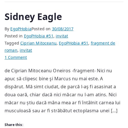
Sidney Eagle
By
EgoPHobia
Posted on
30/08/2017
Posted in
EgoPHobia #51
,
invitat
Tagged
Ciprian Mitoceanu
,
EgoPHobia #51
,
fragment de
roman
,
invitat
on
1 Comment
Sidney
de Ciprian Mitoceanu Oneiros -fragment- Nici nu
Eagle
apuc să clipesc bine şi Marcus nu mai este. A
dispărut. Mă simt ciudat, de parcă l-aş fi asasinat a
doua oară, chiar dacă nici măcar nu l-am atins. Nici
măcar nu știu dacă mâna mea ar fi întâlnit carnea lui
musculoasă sau ar fi străbătut ectoplasma unei […]
Share this: