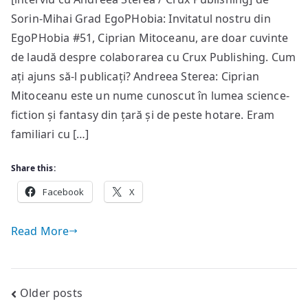
aș
Sorin-Mihai Grad EgoPHobia: Invitatul nostru din
visa
un
EgoPHobia #51, Ciprian Mitoceanu, are doar cuvinte
Crux
de laudă despre colaborarea cu Crux Publishing. Cum
Publishing
ați ajuns să-l publicați? Andreea Sterea: Ciprian
fără
Mitoceanu este un nume cunoscut în lumea science-
Ciprian
fiction și fantasy din țară și de peste hotare. Eram
Mitoceanu
familiari cu […]
Share this:
Facebook
X
Read More
Posts
Older posts