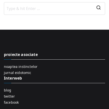
S
e
a
r
c
h
f
proiecte asociate
o
r
noaptea instinctelor
:
jurnal eidotomic
Interweb
blog
twitter
facebook