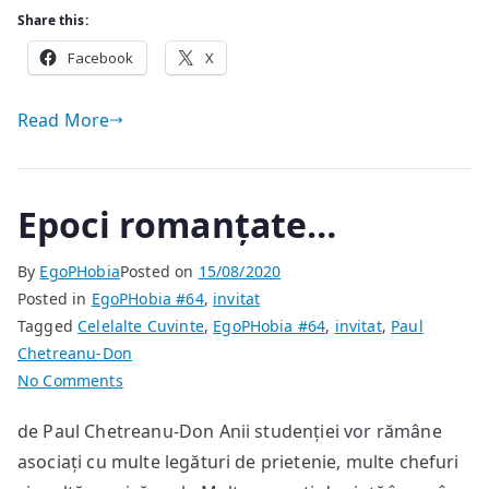
Share this:
Facebook
X
Read More
Epoci romanțate…
By
EgoPHobia
Posted on
15/08/2020
Posted in
EgoPHobia #64
,
invitat
Tagged
Celelalte Cuvinte
,
EgoPHobia #64
,
invitat
,
Paul
Chetreanu-Don
on
No Comments
Epoci
de Paul Chetreanu-Don Anii studenției vor rămâne
romanțate…
asociați cu multe legături de prietenie, multe chefuri