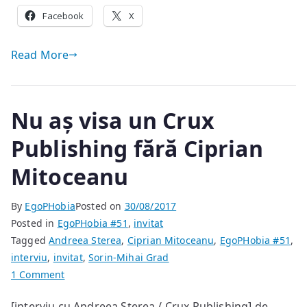
Facebook
X
Read More
Nu aș visa un Crux
Publishing fără Ciprian
Mitoceanu
By
EgoPHobia
Posted on
30/08/2017
Posted in
EgoPHobia #51
,
invitat
Tagged
Andreea Sterea
,
Ciprian Mitoceanu
,
EgoPHobia #51
,
interviu
,
invitat
,
Sorin-Mihai Grad
on
1 Comment
Nu
[interviu cu Andreea Sterea / Crux Publishing] de