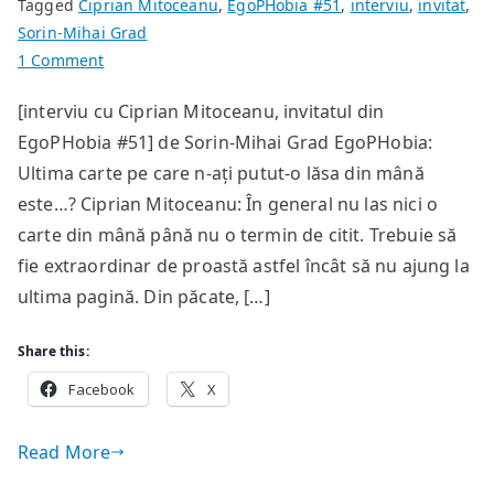
Tagged
Ciprian Mitoceanu
,
EgoPHobia #51
,
interviu
,
invitat
,
Sorin-Mihai Grad
on
1 Comment
Succesul
[interviu cu Ciprian Mitoceanu, invitatul din
ar
EgoPHobia #51] de Sorin-Mihai Grad EgoPHobia:
trebui
să
Ultima carte pe care n-ați putut-o lăsa din mână
se
este…? Ciprian Mitoceanu: În general nu las nici o
măsoare
carte din mână până nu o termin de citit. Trebuie să
în
fie extraordinar de proastă astfel încât să nu ajung la
cititori
ultima pagină. Din păcate, […]
mulţumiţi
şi
Share this:
nu
Facebook
cărţi
X
vândute
Read More