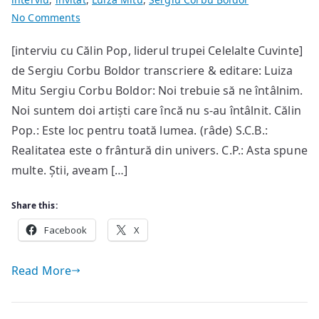
on
No Comments
…
[interviu cu Călin Pop, liderul trupei Celelalte Cuvinte]
era
de Sergiu Corbu Boldor transcriere & editare: Luiza
un
fel
Mitu Sergiu Corbu Boldor: Noi trebuie să ne întâlnim.
de
Noi suntem doi artiști care încă nu s-au întâlnit. Călin
târg
Pop.: Este loc pentru toată lumea. (râde) S.C.B.:
de
Realitatea este o frântură din univers. C.P.: Asta spune
veci
multe. Știi, aveam […]
atemporal,
cu
Share this:
personaje
Facebook
din
X
diverse
timpuri
Read More
care
se