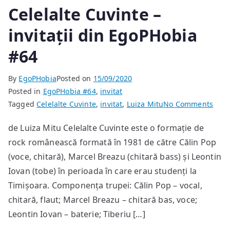
intersectau
Celelalte Cuvinte –
căutând
simfonia
invitații din EgoPHobia
devenirii
#64
lor
By
EgoPHobia
Posted on
15/09/2020
Posted in
EgoPHobia #64
,
invitat
on
Tagged
Celelalte Cuvinte
,
invitat
,
Luiza Mitu
No Comments
Celel
de Luiza Mitu Celelalte Cuvinte este o formație de
Cuvi
rock românească formată în 1981 de către Călin Pop
–
invit
(voce, chitară), Marcel Breazu (chitară bass) și Leontin
din
Iovan (tobe) în perioada în care erau studenți la
EgoP
Timișoara. Componența trupei: Călin Pop – vocal,
#64
chitară, flaut; Marcel Breazu – chitară bas, voce;
Leontin Iovan – baterie; Tiberiu […]