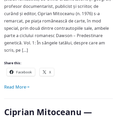
profesor documentarist, publicist și scriitor, de
„Profețiile
juridice
curând și editor, Ciprian Mitoceanu (n. 1976) s-a
ale
remarcat, pe piața românească de carte, în mod
lui
special, prin două dintre contrautopiile sale, ambele
Ciprian
parte a ciclului romanesc Dawson – Predestinare
Mitoceanu”
genetică. Vol. 1: În sângele tatălui, despre care am
scris, pe […]
Share this:
Facebook
X
Read More
Ciprian Mitoceanu —