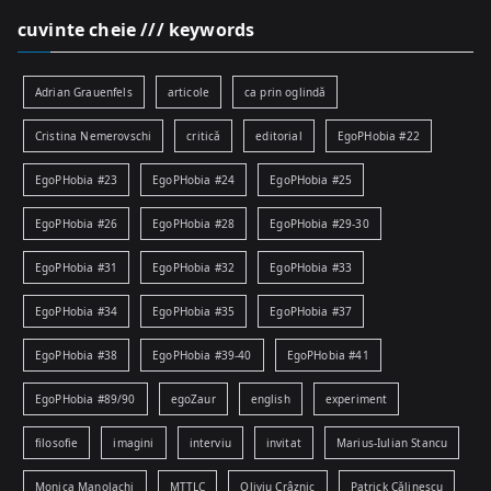
cuvinte cheie /// keywords
Adrian Grauenfels
articole
ca prin oglindă
Cristina Nemerovschi
critică
editorial
EgoPHobia #22
EgoPHobia #23
EgoPHobia #24
EgoPHobia #25
EgoPHobia #26
EgoPHobia #28
EgoPHobia #29-30
EgoPHobia #31
EgoPHobia #32
EgoPHobia #33
EgoPHobia #34
EgoPHobia #35
EgoPHobia #37
EgoPHobia #38
EgoPHobia #39-40
EgoPHobia #41
EgoPHobia #89/90
egoZaur
english
experiment
filosofie
imagini
interviu
invitat
Marius-Iulian Stancu
Monica Manolachi
MTTLC
Oliviu Crâznic
Patrick Călinescu