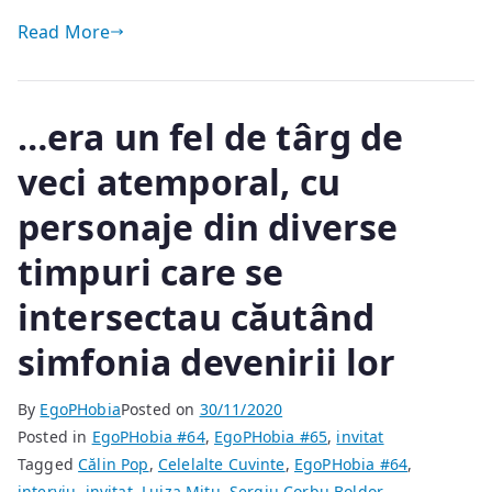
Read More
…era un fel de târg de
veci atemporal, cu
personaje din diverse
timpuri care se
intersectau căutând
simfonia devenirii lor
By
EgoPHobia
Posted on
30/11/2020
Posted in
EgoPHobia #64
,
EgoPHobia #65
,
invitat
Tagged
Călin Pop
,
Celelalte Cuvinte
,
EgoPHobia #64
,
interviu
,
invitat
,
Luiza Mitu
,
Sergiu Corbu Boldor