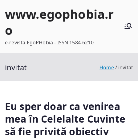
Skip
www.egophobia.r
to
content
o
e-revista EgoPHobia - ISSN 1584-6210
invitat
Home
invitat
Eu sper doar ca venirea
mea în Celelalte Cuvinte
să fie privită obiectiv