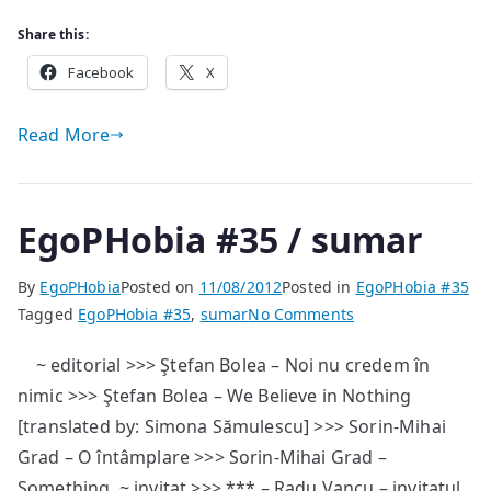
piatră
Share this:
pe
cer”
Facebook
X
Read More
EgoPHobia #35 / sumar
By
EgoPHobia
Posted on
11/08/2012
Posted in
EgoPHobia #35
on
Tagged
EgoPHobia #35
,
sumar
No Comments
EgoPHobia
~ editorial >>> Ştefan Bolea – Noi nu credem în
#35
nimic >>> Ştefan Bolea – We Believe in Nothing
/
sumar
[translated by: Simona Sămulescu] >>> Sorin-Mihai
Grad – O întâmplare >>> Sorin-Mihai Grad –
Something ~ invitat >>> *** – Radu Vancu – invitatul