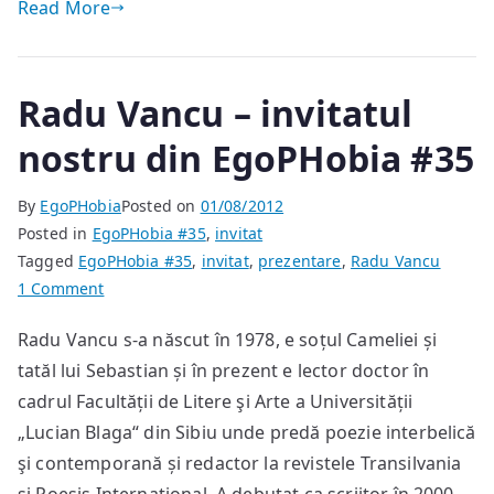
Read More
Radu Vancu – invitatul
nostru din EgoPHobia #35
By
EgoPHobia
Posted on
01/08/2012
Posted in
EgoPHobia #35
,
invitat
Tagged
EgoPHobia #35
,
invitat
,
prezentare
,
Radu Vancu
on
1 Comment
Radu
Radu Vancu s-a născut în 1978, e soțul Cameliei și
Vancu
tatăl lui Sebastian și în prezent e lector doctor în
–
invitatul
cadrul Facultății de Litere şi Arte a Universității
nostru
„Lucian Blaga“ din Sibiu unde predă poezie interbelică
din
şi contemporană și redactor la revistele Transilvania
EgoPHobia