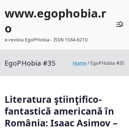
Skip
www.egophobia.r
to
content
o
e-revista EgoPHobia - ISSN 1584-6210
EgoPHobia #35
Home
EgoPHobia #35
Literatura ştiinţifico-
fantastică americană în
România: Isaac Asimov –