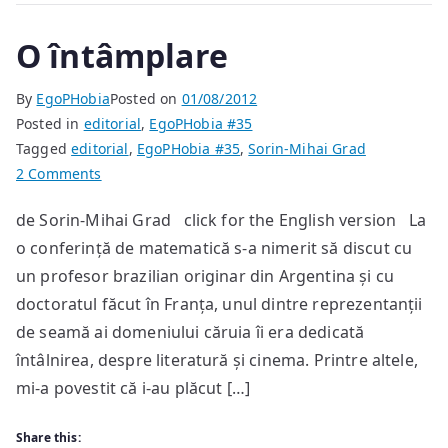
O întâmplare
By
EgoPHobia
Posted on
01/08/2012
Posted in
editorial
,
EgoPHobia #35
Tagged
editorial
,
EgoPHobia #35
,
Sorin-Mihai Grad
on
2 Comments
O
de Sorin-Mihai Grad click for the English version La
întâmplare
o conferință de matematică s-a nimerit să discut cu
un profesor brazilian originar din Argentina și cu
doctoratul făcut în Franța, unul dintre reprezentanții
de seamă ai domeniului căruia îi era dedicată
întâlnirea, despre literatură și cinema. Printre altele,
mi-a povestit că i-au plăcut […]
Share this: