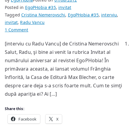
Posted in
EgoPHobia #35
,
invitat
Tagged
Cristina Nemerovschi
,
EgoPHobia #35
,
interviu
,
invitat
,
Radu Vancu
on
1 Comment
“Frânghia
[interviu cu Radu Vancu] de Cristina Nemerovschi 1.
înflorită”
Salut, Radu, şi bine ai venit la rubrica Invitat al
e
cea
numărului aniversar al revistei EgoPHobia! În
mai
primăvara aceasta, ai lansat volumul Frânghia
muzicală
înflorită, la Casa de Editură Max Blecher, o carte
dintre
despre care deja s-a scris foarte mult. Cum te simţi
cărţile
după apariţia ei? Ai […]
mele
Share this:
Facebook
X