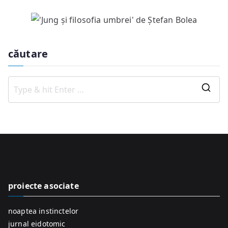
căutare
S
e
a
r
c
h
f
proiecte asociate
o
r
noaptea instinctelor
:
jurnal eidotomic