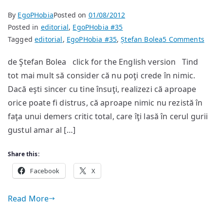
By
EgoPHobia
Posted on
01/08/2012
Posted in
editorial
,
EgoPHobia #35
on
Tagged
editorial
,
EgoPHobia #35
,
Ștefan Bolea
5 Comments
Noi
de Ştefan Bolea click for the English version Tind
nu
tot mai mult să consider că nu poţi crede în nimic.
cre
în
Dacă eşti sincer cu tine însuţi, realizezi că aproape
nim
orice poate fi distrus, că aproape nimic nu rezistă în
faţa unui demers critic total, care îţi lasă în cerul gurii
gustul amar al […]
Share this:
Facebook
X
Read More