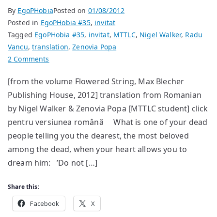
By
EgoPHobia
Posted on
01/08/2012
Posted in
EgoPHobia #35
,
invitat
Tagged
EgoPHobia #35
,
invitat
,
MTTLC
,
Nigel Walker
,
Radu
Vancu
,
translation
,
Zenovia Popa
on
2 Comments
Poems
[from the volume Flowered String, Max Blecher
by
Publishing House, 2012] translation from Romanian
Radu
Vancu
by Nigel Walker & Zenovia Popa [MTTLC student] click
pentru versiunea română What is one of your dead
people telling you the dearest, the most beloved
among the dead, when your heart allows you to
dream him: ’Do not […]
Share this:
Facebook
X