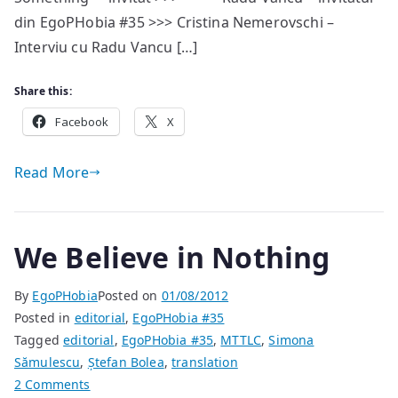
din EgoPHobia #35 >>> Cristina Nemerovschi –
Interviu cu Radu Vancu […]
Share this:
Facebook
X
Read More
We Believe in Nothing
By
EgoPHobia
Posted on
01/08/2012
Posted in
editorial
,
EgoPHobia #35
Tagged
editorial
,
EgoPHobia #35
,
MTTLC
,
Simona
Sămulescu
,
Ștefan Bolea
,
translation
on
2 Comments