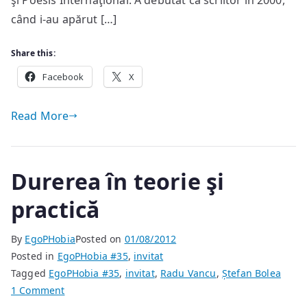
şi Poesis Internaţional. A debutat ca scriitor în 2000,
#35
când i-au apărut […]
Share this:
Facebook
X
Read More
Durerea în teorie şi
practică
By
EgoPHobia
Posted on
01/08/2012
Posted in
EgoPHobia #35
,
invitat
Tagged
EgoPHobia #35
,
invitat
,
Radu Vancu
,
Ștefan Bolea
on
1 Comment
Durerea