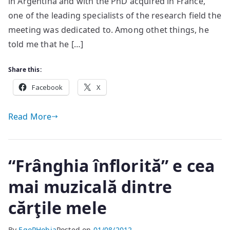
in Argentina and with the PhD acquired in France,
one of the leading specialists of the research field the
meeting was dedicated to. Among othet things, he
told me that he […]
Share this:
Facebook
X
Read More
“Frânghia înflorită” e cea
mai muzicală dintre
cărţile mele
By
EgoPHobia
Posted on
01/08/2012