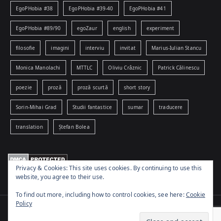
EgoPHobia #38
EgoPHobia #39-40
EgoPHobia #41
EgoPHobia #89/90
egoZaur
english
experiment
filosofie
imagini
interviu
invitat
Marius-Iulian Stancu
Monica Manolachi
MTTLC
Oliviu Crâznic
Patrick Călinescu
poezie
proză
proză scurtă
short story
Sorin-Mihai Grad
Studii fantastice
sumar
traducere
translation
Ștefan Bolea
Privacy & Cookies: This site uses cookies. By continuing to use this
website, you agree to their use.
To find out more, including how to control cookies, see here:
Cookie
Policy
Copyright © 2026
www.egophobia.ro
. Powered by
Zakra
and