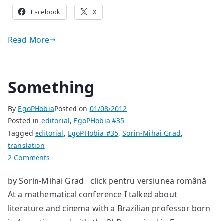
Facebook
X
Read More
Something
By
EgoPHobia
Posted on
01/08/2012
Posted in
editorial
,
EgoPHobia #35
Tagged
editorial
,
EgoPHobia #35
,
Sorin-Mihai Grad
,
translation
on
2 Comments
Something
by Sorin-Mihai Grad click pentru versiunea română
At a mathematical conference I talked about
literature and cinema with a Brazilian professor born