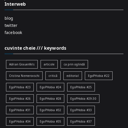
Interweb
blog
twitter
facebook
cuvinte cheie /// keywords
Adrian Grauenfels
articole
ca prin oglindă
Cristina Nemerovschi
critică
editorial
EgoPHobia #22
EgoPHobia #23
EgoPHobia #24
EgoPHobia #25
EgoPHobia #26
EgoPHobia #28
EgoPHobia #29-30
EgoPHobia #31
EgoPHobia #32
EgoPHobia #33
EgoPHobia #34
EgoPHobia #35
EgoPHobia #37