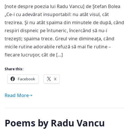
[note despre poezia lui Radu Vancu] de Ştefan Bolea
în
„Ce-i cu adevărat insuportabil: nu atât visul, cât
teorie
şi
trezirea. Şi nu atât spaima din minutele de după, când
practică
respiri dispneic pe întuneric, încercând să nu-i
trezeşti; spaima trece. Greul vine dimineaţa, când
micile rutine adorabile refuză să mai fie rutine –
fiecare lucruşor, cât de […]
Share this:
Facebook
X
Read More
Poems by Radu Vancu