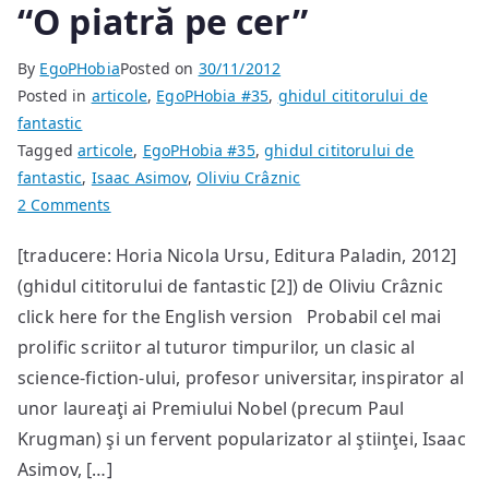
“O piatră pe cer”
By
EgoPHobia
Posted on
30/11/2012
Posted in
articole
,
EgoPHobia #35
,
ghidul cititorului de
fantastic
Tagged
articole
,
EgoPHobia #35
,
ghidul cititorului de
fantastic
,
Isaac Asimov
,
Oliviu Crâznic
on
2 Comments
Literatura
[traducere: Horia Nicola Ursu, Editura Paladin, 2012]
ştiinţifico-
(ghidul cititorului de fantastic [2]) de Oliviu Crâznic
fantastică
americană
click here for the English version Probabil cel mai
în
prolific scriitor al tuturor timpurilor, un clasic al
România:
science-fiction-ului, profesor universitar, inspirator al
Isaac
unor laureaţi ai Premiului Nobel (precum Paul
Asimov
Krugman) şi un fervent popularizator al ştiinţei, Isaac
–
Asimov, […]
“O