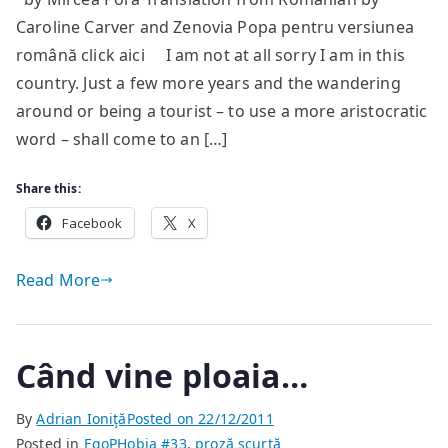
from
Caroline Carver and Zenovia Popa pentru versiunea
a
tourist
română click aici I am not at all sorry I am in this
country. Just a few more years and the wandering
around or being a tourist – to use a more aristocratic
word – shall come to an […]
Share this:
Facebook
X
Read More
Când vine ploaia…
By
Adrian Ioniţă
Posted on
22/12/2011
Posted in
EgoPHobia #33
,
proză scurtă