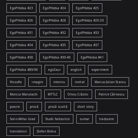
EgoPHobia #23
EgoPHobia #24
EgoPHobia #25
EgoPHobia #26
EgoPHobia #28
EgoPHobia #29-30
EgoPHobia #31
EgoPHobia #32
EgoPHobia #33
EgoPHobia #34
EgoPHobia #35
EgoPHobia #37
EgoPHobia #38
EgoPHobia #39-40
EgoPHobia #41
EgoPHobia #89/90
egoZaur
english
experiment
filosofie
imagini
interviu
invitat
Marius-Iulian Stancu
Monica Manolachi
MTTLC
Oliviu Crâznic
Patrick Călinescu
poezie
proză
proză scurtă
short story
Sorin-Mihai Grad
Studii fantastice
sumar
traducere
translation
Ștefan Bolea