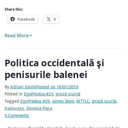
Share this:
Facebook
X
Read More
Politica occidentală şi
penisurile balenei
By
Adrian Ioniţă
Posted on
18/01/2010
Posted in
EgoPHobia #25
,
proză scurtă
Tagged
EgoPHobia #25
,
James Bent
,
MTTLC
,
proză scurtă
,
traducere
,
Zenovia Popa
on
4 Comments
Politica