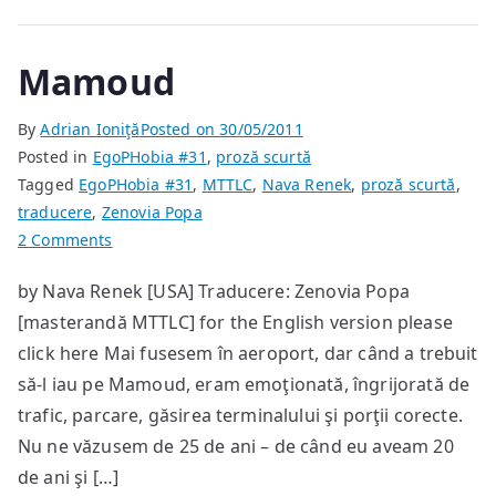
Mamoud
By
Adrian Ioniţă
Posted on
30/05/2011
Posted in
EgoPHobia #31
,
proză scurtă
Tagged
EgoPHobia #31
,
MTTLC
,
Nava Renek
,
proză scurtă
,
traducere
,
Zenovia Popa
on
2 Comments
Mamoud
by Nava Renek [USA] Traducere: Zenovia Popa
[masterandă MTTLC] for the English version please
click here Mai fusesem în aeroport, dar când a trebuit
să-l iau pe Mamoud, eram emoţionată, îngrijorată de
trafic, parcare, găsirea terminalului şi porţii corecte.
Nu ne văzusem de 25 de ani – de când eu aveam 20
de ani şi […]