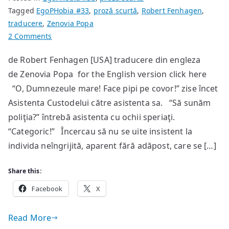
Tagged
EgoPHobia #33
,
proză scurtă
,
Robert Fenhagen
,
traducere
,
Zenovia Popa
on
2 Comments
Când
de Robert Fenhagen [USA] traducere din engleza
vine
de Zenovia Popa for the English version click here
ploaia…
“O, Dumnezeule mare! Face pipi pe covor!” zise încet
Asistenta Custodelui către asistenta sa. “Să sunăm
poliţia?” întrebă asistenta cu ochii speriaţi.
“Categoric!” Încercau să nu se uite insistent la
individa neîngrijită, aparent fără adăpost, care se […]
Share this:
Facebook
X
Read More