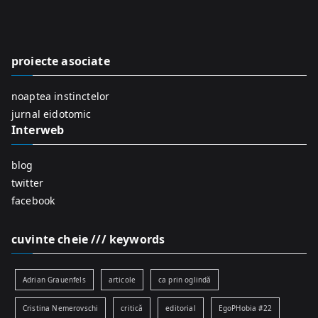
c
h
f
proiecte asociate
o
r
noaptea instinctelor
:
jurnal eidotomic
Interweb
blog
twitter
facebook
cuvinte cheie /// keywords
Adrian Grauenfels
articole
ca prin oglindă
Cristina Nemerovschi
critică
editorial
EgoPHobia #22