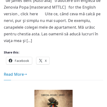
de James Bent [Australia] traducere din engleză de
occidentală
Zenovia Popa [masterand MTTLC] for the English
şi
penisurile
version , click here Uite ce, când ceva mă calcă pe
balenei
nervi, pur şi simplu nu mai suport. De exemplu,
canapelele colegei mele de apartament. Mă urăsc
pentru chestia asta. Las oamenii să aducă lucruri în
viaţa mea şi […]
Share this:
Facebook
X
Read More