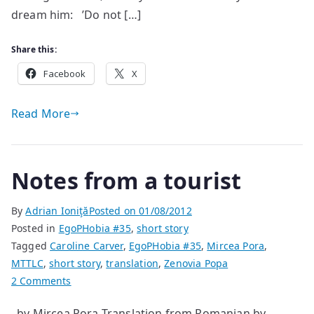
dream him: ’Do not […]
Share this:
Facebook
X
Read More
Notes from a tourist
By
Adrian Ioniţă
Posted on
01/08/2012
Posted in
EgoPHobia #35
,
short story
Tagged
Caroline Carver
,
EgoPHobia #35
,
Mircea Pora
,
MTTLC
,
short story
,
translation
,
Zenovia Popa
on
2 Comments
Notes
by Mircea Pora Translation from Romanian by