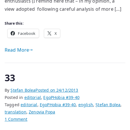
enthusiasts (I remind here that – in my opinion, a
Reynolds:
view adopted following careful analysis of more […]
The
Prefect)
Share this:
Facebook
X
Read More
33
By
Ştefan Bolea
Posted on
24/12/2013
Posted in
editorial
,
EgoPHobia #39-40
Tagged
editorial
,
EgoPHobia #39-40
,
english
,
Ștefan Bolea
,
translation
,
Zenovia Popa
on
1 Comment
33