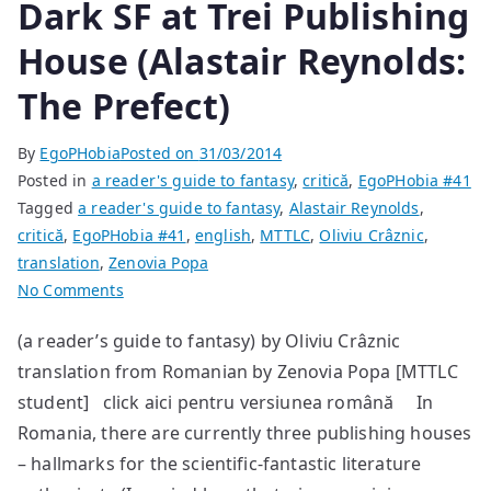
Dark SF at Trei Publishing
House (Alastair Reynolds:
The Prefect)
By
EgoPHobia
Posted on
31/03/2014
Posted in
a reader's guide to fantasy
,
critică
,
EgoPHobia #41
Tagged
a reader's guide to fantasy
,
Alastair Reynolds
,
critică
,
EgoPHobia #41
,
english
,
MTTLC
,
Oliviu Crâznic
,
translation
,
Zenovia Popa
on
No Comments
Dark
(a reader’s guide to fantasy) by Oliviu Crâznic
SF
translation from Romanian by Zenovia Popa [MTTLC
at
Trei
student] click aici pentru versiunea română In
Publishing
Romania, there are currently three publishing houses
House
– hallmarks for the scientific-fantastic literature
(Alastair