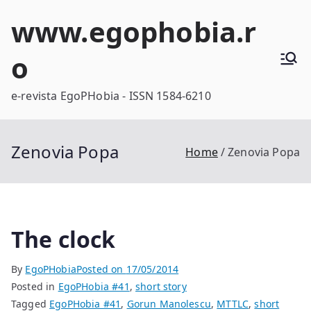
Skip
www.egophobia.r
to
content
o
e-revista EgoPHobia - ISSN 1584-6210
Zenovia Popa
Home
Zenovia Popa
The clock
By
EgoPHobia
Posted on
17/05/2014
Posted in
EgoPHobia #41
,
short story
Tagged
EgoPHobia #41
,
Gorun Manolescu
,
MTTLC
,
short