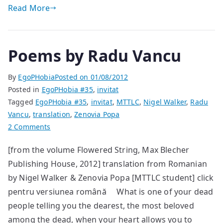
Read More
Poems by Radu Vancu
By
EgoPHobia
Posted on
01/08/2012
Posted in
EgoPHobia #35
,
invitat
Tagged
EgoPHobia #35
,
invitat
,
MTTLC
,
Nigel Walker
,
Radu
Vancu
,
translation
,
Zenovia Popa
on
2 Comments
Poems
[from the volume Flowered String, Max Blecher
by
Publishing House, 2012] translation from Romanian
Radu
Vancu
by Nigel Walker & Zenovia Popa [MTTLC student] click
pentru versiunea română What is one of your dead
people telling you the dearest, the most beloved
among the dead, when your heart allows you to