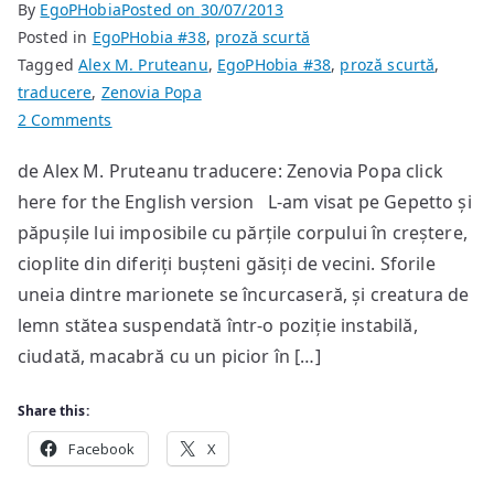
By
EgoPHobia
Posted on
30/07/2013
Posted in
EgoPHobia #38
,
proză scurtă
Tagged
Alex M. Pruteanu
,
EgoPHobia #38
,
proză scurtă
,
traducere
,
Zenovia Popa
on
2 Comments
Mutarea
de Alex M. Pruteanu traducere: Zenovia Popa click
here for the English version L-am visat pe Gepetto și
păpușile lui imposibile cu părțile corpului în creștere,
cioplite din diferiți bușteni găsiți de vecini. Sforile
uneia dintre marionete se încurcaseră, și creatura de
lemn stătea suspendată într-o poziție instabilă,
ciudată, macabră cu un picior în […]
Share this:
Facebook
X