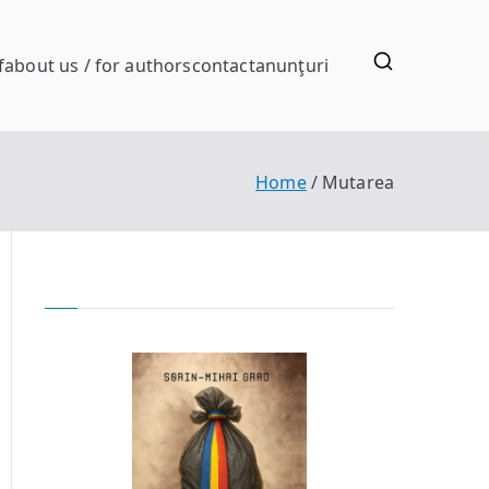
f
about us / for authors
contact
anunţuri
Home
Mutarea