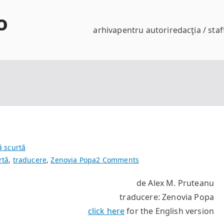
o
arhiva
pentru autori
redacţia / staf
ă scurtă
on
rtă
,
traducere
,
Zenovia Popa
2 Comments
Mutarea
de Alex M. Pruteanu
traducere: Zenovia Popa
click here
for the English version