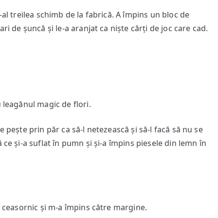
-al treilea schimb de la fabrică. A împins un bloc de
ri de șuncă și le-a aranjat ca niște cărți de joc care cad.
 leagănul magic de flori.
e pește prin păr ca să-l netezească și să-l facă să nu se
 ce și-a suflat în pumn și și-a împins piesele din lemn în
de ceasornic și m-a împins către margine.