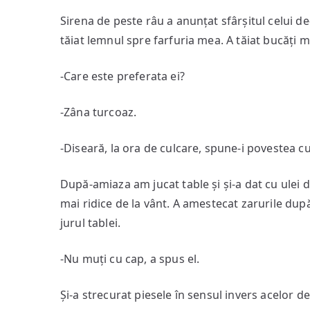
Sirena de peste râu a anunțat sfârșitul celui de
tăiat lemnul spre farfuria mea. A tăiat bucăți ma
-Care este preferata ei?
-Zâna turcoaz.
-Diseară, la ora de culcare, spune-i povestea cu
După-amiaza am jucat table și și-a dat cu ulei d
mai ridice de la vânt. A amestecat zarurile după
jurul tablei.
-Nu muți cu cap, a spus el.
Și-a strecurat piesele în sensul invers acelor 