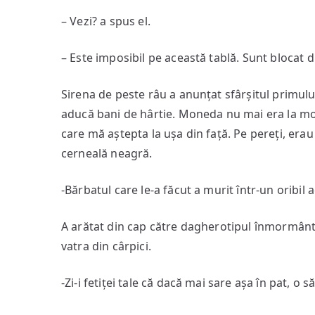
– Vezi? a spus el.
– Este imposibil pe această tablă. Sunt blocat di
Sirena de peste râu a anunțat sfârșitul primulu
aducă bani de hârtie. Moneda nu mai era la mod
care mă aștepta la ușa din față. Pe pereți, erau 
cerneală neagră.
-Bărbatul care le-a făcut a murit într-un oribil 
A arătat din cap către dagherotipul înmormântăr
vatra din cârpici.
-Zi-i fetiței tale că dacă mai sare așa în pat, o s