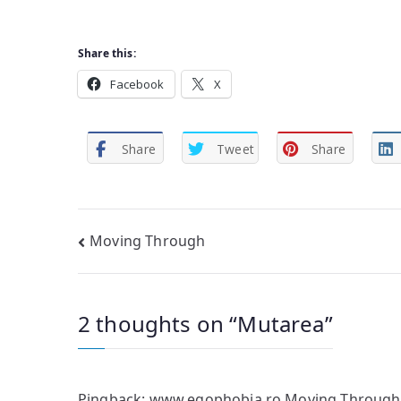
Share this:
Facebook
X
Share
Tweet
Share
Post
Moving Through
navigation
2 thoughts on “
Mutarea
”
Pingback:
www.egophobia.ro Moving Through