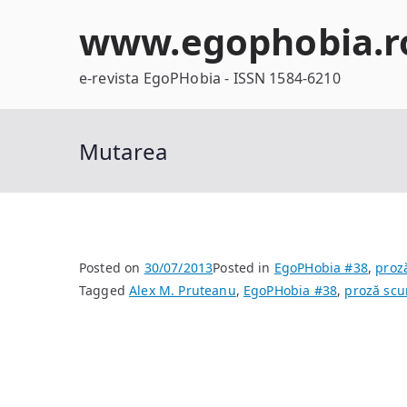
Skip
www.egophobia.r
to
content
e-revista EgoPHobia - ISSN 1584-6210
Mutarea
Posted on
30/07/2013
Posted in
EgoPHobia #38
,
proz
Tagged
Alex M. Pruteanu
,
EgoPHobia #38
,
proză scu