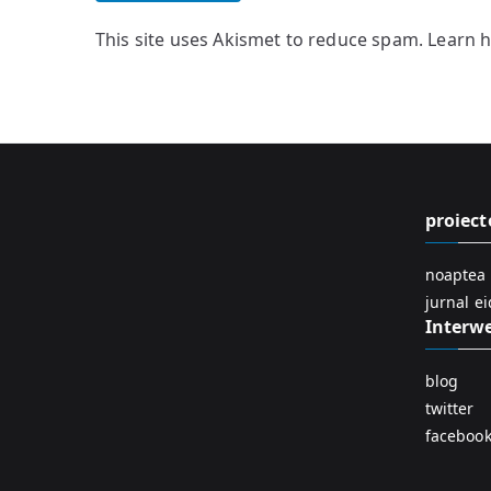
This site uses Akismet to reduce spam.
Learn 
proiect
noaptea 
jurnal e
Interw
blog
twitter
faceboo