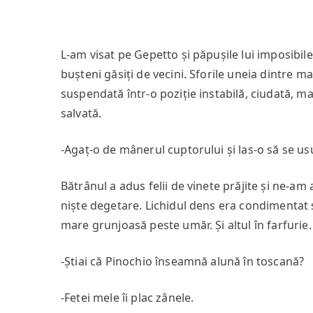
L-am visat pe Gepetto și păpușile lui imposibile c
bușteni găsiți de vecini. Sforile uneia dintre m
suspendată într-o poziție instabilă, ciudată, ma
salvată.
-Agaț-o de mânerul cuptorului și las-o să se us
Bătrânul a adus felii de vinete prăjite și ne-a
niște degetare. Lichidul dens era condimentat ș
mare grunjoasă peste umăr. Și altul în farfurie.
-Știai că Pinochio înseamnă alună în toscană?
-Fetei mele îi plac zânele.