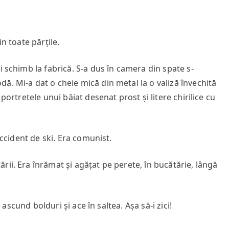
n toate părțile.
i schimb la fabrică. S-a dus în camera din spate s-
ă. Mi-a dat o cheie mică din metal la o valiză învechită
portretele unui băiat desenat prost și litere chirilice cu
accident de ski. Era comunist.
ii. Era înrămat și agățat pe perete, în bucătărie, lângă
ă ascund bolduri și ace în saltea. Așa să-i zici!