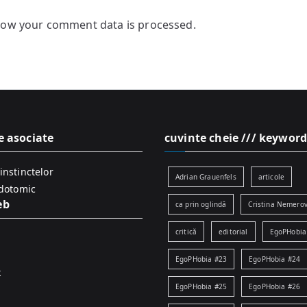
how your comment data is processed.
e asociate
cuvinte cheie /// keyword
instinctelor
Adrian Grauenfels
articole
idotomic
eb
ca prin oglindă
Cristina Nemerov
critică
editorial
EgoPHobia
EgoPHobia #23
EgoPHobia #24
k
EgoPHobia #25
EgoPHobia #26