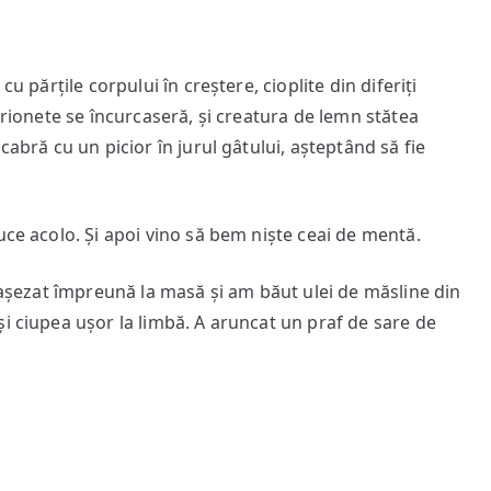
u părțile corpului în creștere, cioplite din diferiți
arionete se încurcaseră, și creatura de lemn stătea
cabră cu un picior în jurul gâtului, așteptând să fie
uce acolo. Și apoi vino să bem niște ceai de mentă.
m așezat împreună la masă și am băut ulei de măsline din
i ciupea ușor la limbă. A aruncat un praf de sare de