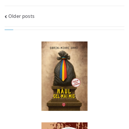
Posts
Older posts
navigation