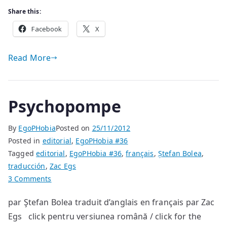
Share this:
Facebook
X
Read More
Psychopompe
By
EgoPHobia
Posted on
25/11/2012
Posted in
editorial
,
EgoPHobia #36
Tagged
editorial
,
EgoPHobia #36
,
français
,
Ștefan Bolea
,
traducción
,
Zac Egs
on
3 Comments
Psychopompe
par Ştefan Bolea traduit d’anglais en français par Zac
Egs click pentru versiunea română / click for the