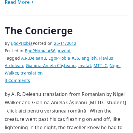
Read More
The Concierge
By
EgoPHobia
Posted on
25/11/2012
Posted in
EgoPHobia #36
,
invitat
Tagged
A.R.Deleanu
,
EgoPHobia #36
,
english
,
Flavius
Ardelean
,
Gianina-Aniela Câşleanu
,
invitat
,
MTTLC
,
Nigel
Walker
,
translation
on
3 Comments
The
by A. R. Deleanu translation from Romanian by Nigel
Concierge
Walker and Gianina-Aniela Câşleanu [MTTLC student]
click aici pentru versiunea română When the
creature went past his car, flashing on and off, like
lightening in the night, the traveller knew he had to