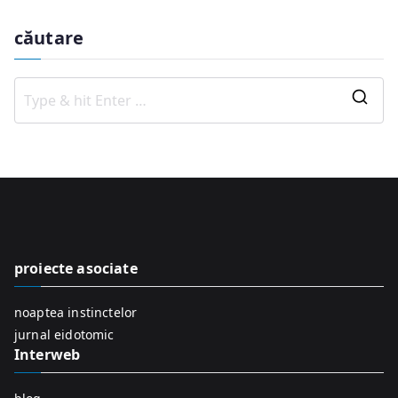
căutare
S
e
a
r
c
h
f
proiecte asociate
o
r
noaptea instinctelor
:
jurnal eidotomic
Interweb