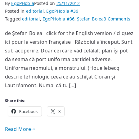
By
EgoPHobia
Posted on
25/11/2012
Posted in
editorial
,
EgoPHobia #36
on
Tagged
editorial
,
EgoPHobia #36
,
Ștefan Bolea
3 Comments
Psi
de Ştefan Bolea click for the English version / cliquez
ici pour la version française Războiul a început. Sunt
sub acoperire. Doar cei care văd celălalt plan îşi pot
da seama că port uniforma partidei adverse.
Uniforma neomului, a monstrului. (Houellebecq
descrie tehnologic ceea ce au schiţat Cioran şi
Lautréamont. Numai că tu […]
Share this:
Facebook
X
Read More