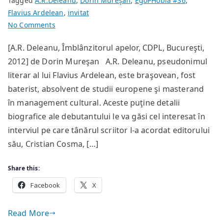
Tagged
A.R.Deleanu
,
Dorin Mureşan
,
EgoPHobia #36
,
Flavius Ardelean
,
invitat
on
No Comments
Potopul
[A.R. Deleanu, Îmblânzitorul apelor, CDPL, Bucureşti,
lui
2012] de Dorin Mureşan A.R. Deleanu, pseudonimul
A.R.
Deleanu
literar al lui Flavius Ardelean, este braşovean, fost
baterist, absolvent de studii europene şi masterand
în management cultural. Aceste puţine detalii
biografice ale debutantului le va găsi cel interesat în
interviul pe care tânărul scriitor l-a acordat editorului
său, Cristian Cosma, […]
Share this:
Facebook
X
Read More