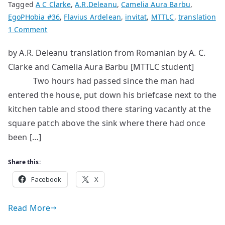
Tagged
A C Clarke
,
A.R.Deleanu
,
Camelia Aura Barbu
,
EgoPHobia #36
,
Flavius Ardelean
,
invitat
,
MTTLC
,
translation
on
1 Comment
The
by A.R. Deleanu translation from Romanian by A. C.
Breast
Clarke and Camelia Aura Barbu [MTTLC student]
Two hours had passed since the man had
entered the house, put down his briefcase next to the
kitchen table and stood there staring vacantly at the
square patch above the sink where there had once
been […]
Share this:
Facebook
X
Read More