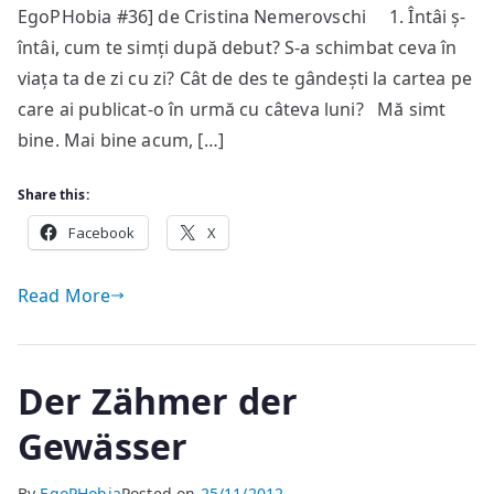
EgoPHobia #36] de Cristina Nemerovschi 1. Întâi ș-
parte
din
întâi, cum te simți după debut? S-a schimbat ceva în
lumea
viața ta de zi cu zi? Cât de des te gândești la cartea pe
imaginată
care ai publicat-o în urmă cu câteva luni? Mă simt
de
bine. Mai bine acum, […]
mine
e
Share this:
încă
Facebook
X
acolo,
în
mine,
Read More
incapabilă
de
a
Der Zähmer der
fi
transpusă
Gewässer
loial
în
By
EgoPHobia
Posted on
25/11/2012