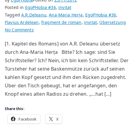
afară”
Posted in
EgoPHobia #36
,
invitat
Tagged
A.R.Deleanu
,
Ana-Maria Herța
,
EgoPHobia #36
,
Flavius Ardelean
,
fragment de roman
,
invitat
,
Übersetzung
on
No Comments
Der
[1. Kapitel des Romans] von A.R. Deleanu übersetz
Zähmer
durch Ana-Maria Herța Bitte? Ich sage: sind Sie
der
Gewässer
Schriftsteller? Ich? Nein, ich bin kein Schriftsteller. Der
Türsteher hat seine Baskenmütze zurück auf seinen
kahlen Kopf gesetzt und ihm den Rücken zugedreht.
Über den Tisch gebeugt, hat er angefangen, den
Knopf eines alten Radios zu drehen. ,,…hat […]
Share this:
Facebook
X