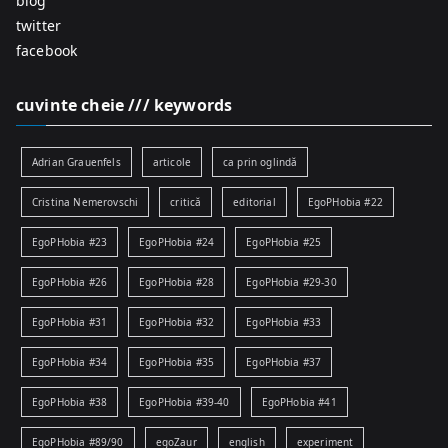
blog
twitter
facebook
cuvinte cheie /// keywords
Adrian Grauenfels
articole
ca prin oglindă
Cristina Nemerovschi
critică
editorial
EgoPHobia #22
EgoPHobia #23
EgoPHobia #24
EgoPHobia #25
EgoPHobia #26
EgoPHobia #28
EgoPHobia #29-30
EgoPHobia #31
EgoPHobia #32
EgoPHobia #33
EgoPHobia #34
EgoPHobia #35
EgoPHobia #37
EgoPHobia #38
EgoPHobia #39-40
EgoPHobia #41
EgoPHobia #89/90
egoZaur
english
experiment