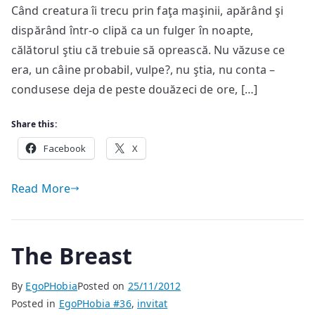
Când creatura îi trecu prin faţa maşinii, apărând şi
dispărând într-o clipă ca un fulger în noapte,
călătorul ştiu că trebuie să oprească. Nu văzuse ce
era, un câine probabil, vulpe?, nu ştia, nu conta –
condusese deja de peste douăzeci de ore, […]
Share this:
Facebook
X
Read More
The Breast
By
EgoPHobia
Posted on
25/11/2012
Posted in
EgoPHobia #36
,
invitat