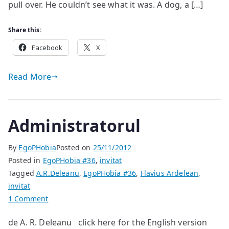
pull over. He couldn’t see what it was. A dog, a […]
Share this:
Facebook
X
Read More
Administratorul
By
EgoPHobia
Posted on
25/11/2012
Posted in
EgoPHobia #36
,
invitat
Tagged
A.R.Deleanu
,
EgoPHobia #36
,
Flavius Ardelean
,
invitat
on
1 Comment
Administratorul
de A. R. Deleanu click here for the English version