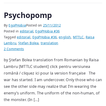
Psychopomp
By
EgoPHobia
Posted on
25/11/2012
Posted in
editorial
,
EgoPHobia #36
Tagged
editorial
,
EgoPHobia #36
,
english
,
MTTLC
,
Raisa
Lambru
,
Ștefan Bolea
,
translation
on
2 Comments
Psychopomp
by Ştefan Bolea translation from Romanian by Raisa
Lambru [MTTLC student] click pentru versiunea
română / cliquez ici pour la version française The
war has started. I am undercover. Only those who can
see the other side may realize that I’m wearing the
enemy’s uniform. The uniform of the non-human, of
the monster. (In […]