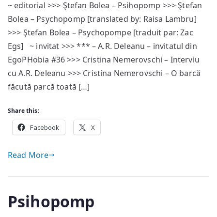
~ editorial >>> Ştefan Bolea – Psihopomp >>> Ştefan
#36
Bolea – Psychopomp [translated by: Raisa Lambru]
/
sumar
>>> Ştefan Bolea – Psychopompe [traduit par: Zac
Egs] ~ invitat >>> *** – A.R. Deleanu – invitatul din
EgoPHobia #36 >>> Cristina Nemerovschi – Interviu
cu A.R. Deleanu >>> Cristina Nemerovschi – O barcă
făcută parcă toată […]
Share this:
Facebook
X
Read More
Psihopomp