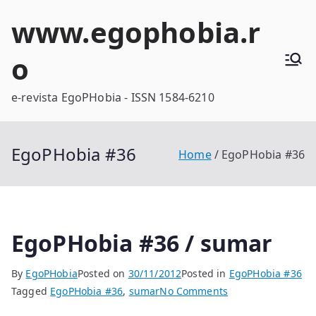
Skip
www.egophobia.r
to
content
o
e-revista EgoPHobia - ISSN 1584-6210
EgoPHobia #36
Home
EgoPHobia #36
EgoPHobia #36 / sumar
By
EgoPHobia
Posted on
30/11/2012
Posted in
EgoPHobia #36
on
Tagged
EgoPHobia #36
,
sumar
No Comments
EgoPHobia