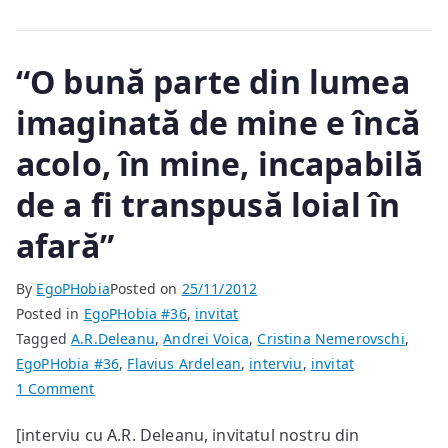
“O bună parte din lumea
imaginată de mine e încă
acolo, în mine, incapabilă
de a fi transpusă loial în
afară”
By
EgoPHobia
Posted on
25/11/2012
Posted in
EgoPHobia #36
,
invitat
Tagged
A.R.Deleanu
,
Andrei Voica
,
Cristina Nemerovschi
,
EgoPHobia #36
,
Flavius Ardelean
,
interviu
,
invitat
on
1 Comment
“O
[interviu cu A.R. Deleanu, invitatul nostru din
bună