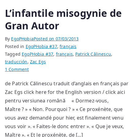
L’infantile misogynie de
Gran Autor
By
EgoPHobia
Posted on
07/03/2013
Posted in
EgoPHobia #37
,
français
Tagged
EgoPHobia #37
,
français
,
Patrick Călinescu
,
traducción
,
Zac Egs
on
1 Comment
L’infantile
de Patrick Călinescu traduit d’anglais en français par
misogynie
Zac Egs click here for the English version / click aici
de
Gran
pentru versiunea română « Dormez-vous,
Autor
Maître ? » « Non. Pourquoi ? » « Ce proxénète, que
vous avez demandé pour hier, est finalement venu
vous voir ». « Faites-le donc entrer ». « Que je veux,
Maître ». « Et le proxénète, de […]