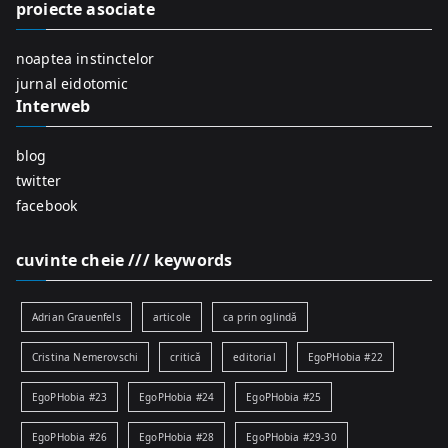
f
proiecte asociate
o
r
noaptea instinctelor
:
jurnal eidotomic
Interweb
blog
twitter
facebook
cuvinte cheie /// keywords
Adrian Grauenfels
articole
ca prin oglindă
Cristina Nemerovschi
critică
editorial
EgoPHobia #22
EgoPHobia #23
EgoPHobia #24
EgoPHobia #25
EgoPHobia #26
EgoPHobia #28
EgoPHobia #29-30