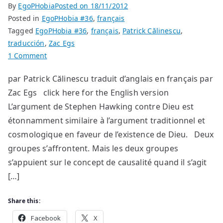
By
EgoPHobia
Posted on
18/11/2012
Posted in
EgoPHobia #36
,
français
Tagged
EgoPHobia #36
,
français
,
Patrick Călinescu
,
traducción
,
Zac Egs
on
1 Comment
Quelques
par Patrick Călinescu traduit d’anglais en français par
petites
Zac Egs click here for the English version
choses
au
L’argument de Stephen Hawking contre Dieu est
sujet
étonnamment similaire à l’argument traditionnel et
de
cosmologique en faveur de l’existence de Dieu. Deux
Dieu
groupes s’affrontent. Mais les deux groupes
s’appuient sur le concept de causalité quand il s’agit
[…]
Share this:
Facebook
X