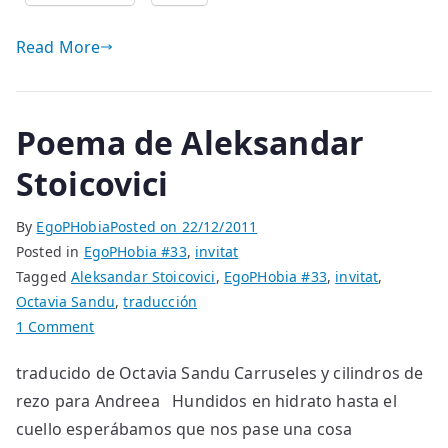
Read More
Poema de Aleksandar
Stoicovici
By
EgoPHobia
Posted on
22/12/2011
Posted in
EgoPHobia #33
,
invitat
Tagged
Aleksandar Stoicovici
,
EgoPHobia #33
,
invitat
,
Octavia Sandu
,
traducción
on
1 Comment
Poema
traducido de Octavia Sandu Carruseles y cilindros de
de
rezo para Andreea Hundidos en hidrato hasta el
Aleksandar
Stoicovici
cuello esperábamos que nos pase una cosa