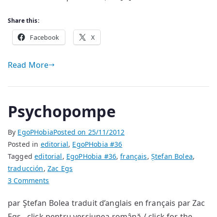
Share this:
Facebook
X
Read More
Psychopompe
By
EgoPHobia
Posted on
25/11/2012
Posted in
editorial
,
EgoPHobia #36
Tagged
editorial
,
EgoPHobia #36
,
français
,
Ștefan Bolea
,
traducción
,
Zac Egs
on
3 Comments
Psychopompe
par Ştefan Bolea traduit d’anglais en français par Zac
Egs click pentru versiunea română / click for the