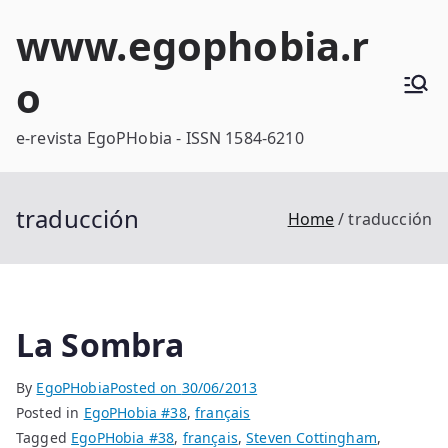
Skip
www.egophobia.r
to
content
o
e-revista EgoPHobia - ISSN 1584-6210
traducción
Home
traducción
La Sombra
By
EgoPHobia
Posted on
30/06/2013
Posted in
EgoPHobia #38
,
français
Tagged
EgoPHobia #38
,
français
,
Steven Cottingham
,