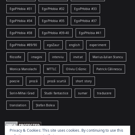
EgoPHobia #31
EgoPHobia #32
EgoPHobia #33
EgoPHobia #34
EgoPHobia #35
EgoPHobia #37
EgoPHobia #38
EgoPHobia #39-40
EgoPHobia #41
EgoPHobia #89/90
egoZaur
english
experiment
filosofie
imagini
interviu
invitat
Marius-Iulian Stancu
Monica Manolachi
MTTLC
Oliviu Crâznic
Patrick Călinescu
poezie
proză
proză scurtă
short story
Sorin-Mihai Grad
Studii fantastice
sumar
traducere
translation
Ștefan Bolea
Privacy & Cookies: This site uses cookies. By continuing to use this