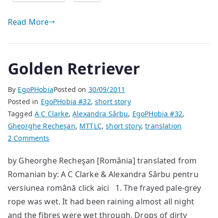
Read More
Golden Retriever
By
EgoPHobia
Posted on
30/09/2011
Posted in
EgoPHobia #32
,
short story
Tagged
A C Clarke
,
Alexandra Sârbu
,
EgoPHobia #32
,
Gheorghe Recheşan
,
MTTLC
,
short story
,
translation
on
2 Comments
Golden
by Gheorghe Recheşan [România] translated from
Retriever
Romanian by: A C Clarke & Alexandra Sârbu pentru
versiunea română click aici 1. The frayed pale-grey
rope was wet. It had been raining almost all night
and the fibres were wet through. Drops of dirty