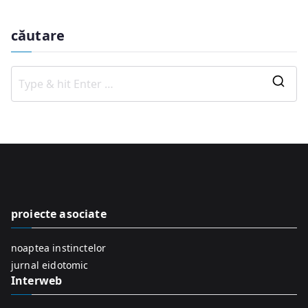
căutare
S
e
a
r
c
h
f
proiecte asociate
o
r
noaptea instinctelor
:
jurnal eidotomic
Interweb