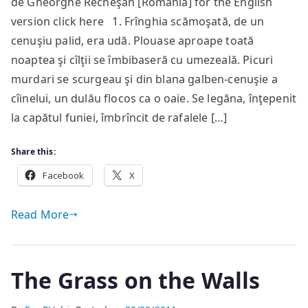
de Gheorghe Recheşan [România] for the English
Retriever
version click here 1. Frînghia scămoşată, de un
cenuşiu palid, era udă. Plouase aproape toată
noaptea şi cîlţii se îmbibaseră cu umezeală. Picuri
murdari se scurgeau şi din blana galben-cenuşie a
cîinelui, un dulău flocos ca o oaie. Se legăna, înţepenit
la capătul funiei, îmbrîncit de rafalele […]
Share this:
Facebook
X
Read More
The Grass on the Walls