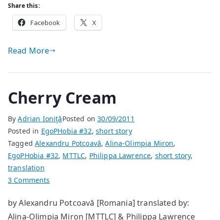
Share this:
Facebook
X
Read More
Cherry Cream
By
Adrian Ioniţă
Posted on
30/09/2011
Posted in
EgoPHobia #32
,
short story
Tagged
Alexandru Potcoavă
,
Alina-Olimpia Miron
,
EgoPHobia #32
,
MTTLC
,
Philippa Lawrence
,
short story
,
translation
on
3 Comments
Cherry
by Alexandru Potcoavă [Romania] translated by:
Cream
Alina-Olimpia Miron [MTTLC] & Philippa Lawrence