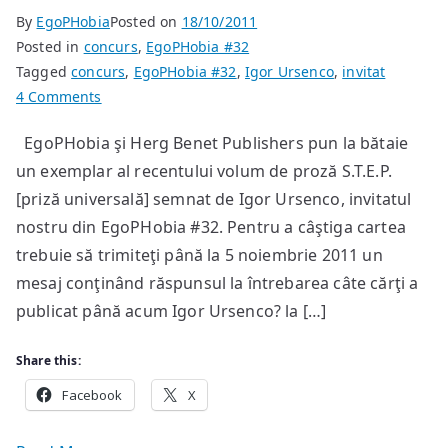
By
EgoPHobia
Posted on
18/10/2011
Posted in
concurs
,
EgoPHobia #32
Tagged
concurs
,
EgoPHobia #32
,
Igor Ursenco
,
invitat
on
4 Comments
concurs:
EgoPHobia şi Herg Benet Publishers pun la bătaie
câştigaţi
un exemplar al recentului volum de proză S.T.E.P.
volumul
S.T.E.P.
[priză universală] semnat de Igor Ursenco, invitatul
de
nostru din EgoPHobia #32. Pentru a câştiga cartea
Igor
trebuie să trimiteţi până la 5 noiembrie 2011 un
Ursenco!
mesaj conţinând răspunsul la întrebarea câte cărţi a
publicat până acum Igor Ursenco? la […]
Share this:
Facebook
X