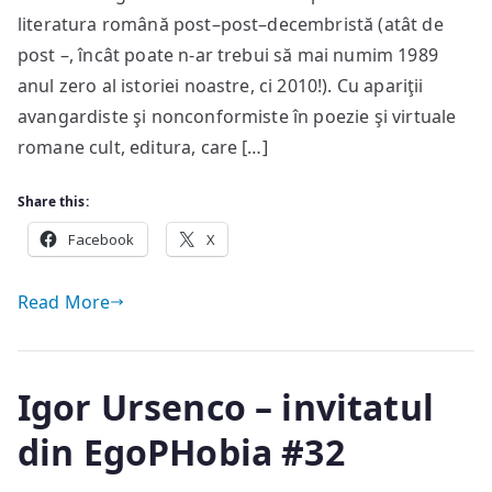
[Trei
literatura română post–post–decembristă (atât de
cavaleri
post –, încât poate n-ar trebui să mai numim 1989
ai
anul zero al istoriei noastre, ci 2010!). Cu apariţii
apocalipsei
avangardiste şi nonconformiste în poezie şi virtuale
în
romane cult, editura, care […]
lectura
celui
Share this:
de-
Facebook
al
X
patrulea]
Read More
Igor Ursenco – invitatul
din EgoPHobia #32