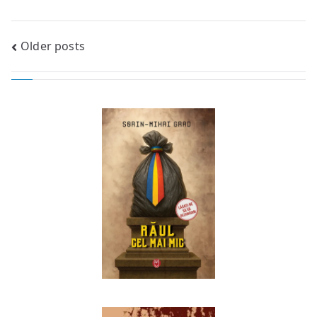
Posts
Older posts
navigation