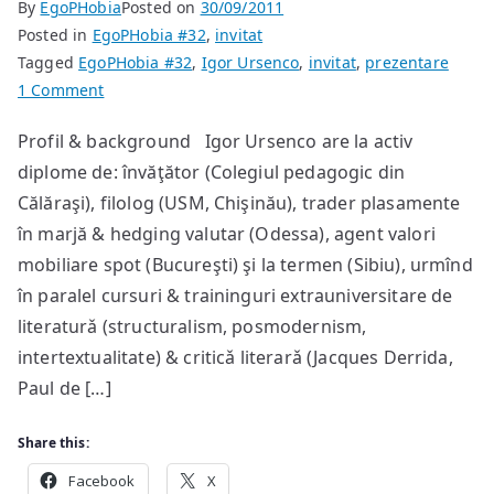
By
EgoPHobia
Posted on
30/09/2011
Posted in
EgoPHobia #32
,
invitat
Tagged
EgoPHobia #32
,
Igor Ursenco
,
invitat
,
prezentare
on
1 Comment
Igor
Profil & background Igor Ursenco are la activ
Ursenco
diplome de: învăţător (Colegiul pedagogic din
–
invitatul
Călăraşi), filolog (USM, Chişinău), trader plasamente
din
în marjă & hedging valutar (Odessa), agent valori
EgoPHobia
mobiliare spot (Bucureşti) şi la termen (Sibiu), urmînd
#32
în paralel cursuri & traininguri extrauniversitare de
literaturǎ (structuralism, posmodernism,
intertextualitate) & criticǎ literarǎ (Jacques Derrida,
Paul de […]
Share this:
Facebook
X