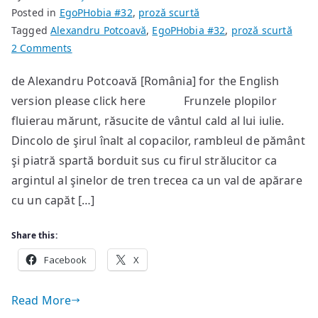
Posted in
EgoPHobia #32
,
proză scurtă
Tagged
Alexandru Potcoavă
,
EgoPHobia #32
,
proză scurtă
on
2 Comments
Spuma
de Alexandru Potcoavă [România] for the English
de
version please click here Frunzele plopilor
cireșe
fluierau mărunt, răsucite de vântul cald al lui iulie.
Dincolo de şirul înalt al copacilor, rambleul de pământ
şi piatră spartă borduit sus cu firul strălucitor ca
argintul al şinelor de tren trecea ca un val de apărare
cu un capăt […]
Share this:
Facebook
X
Read More