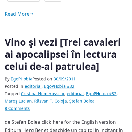
Read More
Vino şi vezi [Trei cavaleri
ai apocalipsei în lectura
celui de-al patrulea]
By
EgoPHobia
Posted on
30/09/2011
Posted in
editorial
,
EgoPHobia #32
Tagged
Cristina Nemerovschi
,
editorial
,
EgoPHobia #32
,
Mareş Lucian
,
Răzvan T. Coloja
,
Ștefan Bolea
on
8 Comments
Vino
de Ştefan Bolea click here for the English version
şi
Editura Herg Benet deschide un capitol in incitant în
vezi