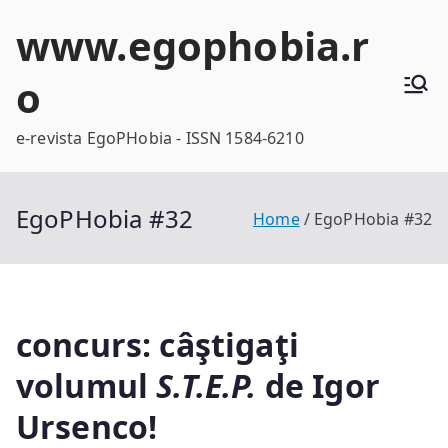
Skip
www.egophobia.r
to
content
o
e-revista EgoPHobia - ISSN 1584-6210
EgoPHobia #32
Home
EgoPHobia #32
concurs: câştigaţi
volumul
S.T.E.P.
de Igor
Ursenco!