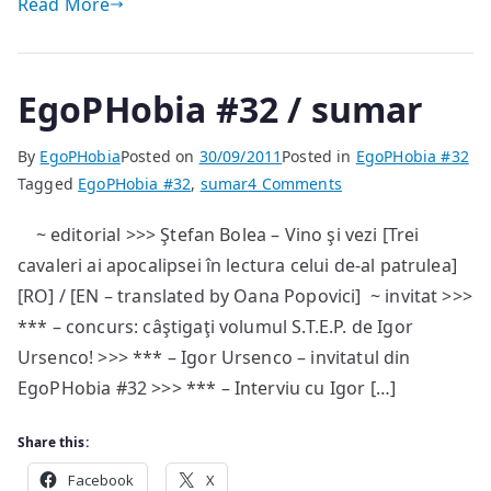
Read More
EgoPHobia #32 / sumar
By
EgoPHobia
Posted on
30/09/2011
Posted in
EgoPHobia #32
on
Tagged
EgoPHobia #32
,
sumar
4 Comments
EgoPHobia
~ editorial >>> Ştefan Bolea – Vino şi vezi [Trei
#32
cavaleri ai apocalipsei în lectura celui de-al patrulea]
/
sumar
[RO] / [EN – translated by Oana Popovici] ~ invitat >>>
*** – concurs: câştigaţi volumul S.T.E.P. de Igor
Ursenco! >>> *** – Igor Ursenco – invitatul din
EgoPHobia #32 >>> *** – Interviu cu Igor […]
Share this:
Facebook
X