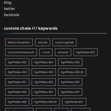
blog
twitter
facebook
cuvinte cheie /// keywords
Adrian Grauenfels
articole
ca prin oglindă
Cristina Nemerovschi
critică
editorial
EgoPHobia #22
EgoPHobia #23
EgoPHobia #24
EgoPHobia #25
EgoPHobia #26
EgoPHobia #28
EgoPHobia #29-30
EgoPHobia #31
EgoPHobia #32
EgoPHobia #33
EgoPHobia #34
EgoPHobia #35
EgoPHobia #37
EgoPHobia #38
EgoPHobia #39-40
EgoPHobia #41