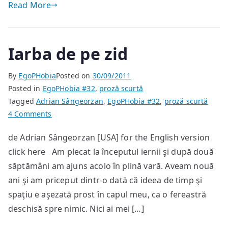
Read More
Iarba de pe zid
By
EgoPHobia
Posted on
30/09/2011
Posted in
EgoPHobia #32
,
proză scurtă
Tagged
Adrian Sângeorzan
,
EgoPHobia #32
,
proză scurtă
on
4 Comments
Iarba
de Adrian Sângeorzan [USA] for the English version
de
click here Am plecat la începutul iernii şi după două
pe
zid
săptămâni am ajuns acolo în plină vară. Aveam nouă
ani şi am priceput dintr-o dată că ideea de timp şi
spaţiu e aşezată prost în capul meu, ca o fereastră
deschisă spre nimic. Nici ai mei […]