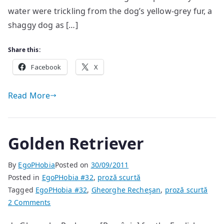
water were trickling from the dog’s yellow-grey fur, a
shaggy dog as […]
Share this:
Facebook
X
Read More
Golden Retriever
By
EgoPHobia
Posted on
30/09/2011
Posted in
EgoPHobia #32
,
proză scurtă
Tagged
EgoPHobia #32
,
Gheorghe Recheşan
,
proză scurtă
on
2 Comments
Golden