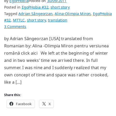
By
EgoPHobia
Posted on
30/09/2011
Posted in
EgoPHobia #32
,
short story
Tagged
Adrian Sângeorzan
,
Alina-Olimpia Miron
,
EgoPHobia
#32
,
MTTLC
,
short story
,
translation
on
3 Comments
The
by Adrian Sângeorzan [USA] translated from
Grass
Romanian by: Alina -Olimpia Miron pentru versiunea
on
the
română click aici We left at the beginning of winter
Walls
and in two weeks’ time we arrived there. In full
summer. I was nine and I suddenly realized that my
own concept of time and space was rather crooked,
like a […]
Share this:
Facebook
X