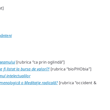
t]
mânteni
 geamului
[rubrica “ca prin oglindă”]
fi listat la bursa de valori?!
[rubrica “bioPHObia”]
ul intelectualilor
omenologică o Meditaţie radicală?
[rubrica “occident &