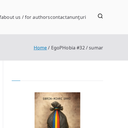
f
about us / for authors
contact
anunţuri
Home
EgoPHobia #32 / sumar