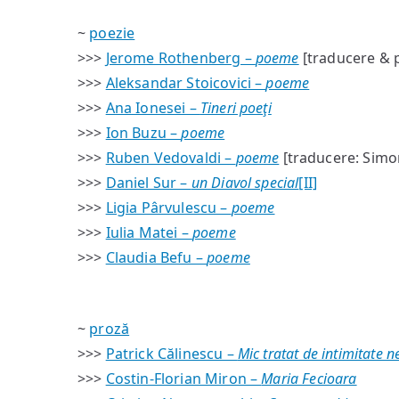
~
poezie
>>>
Jerome Rothenberg –
poeme
[traducere & p
>>>
Aleksandar Stoicovici –
poeme
>>>
Ana Ionesei –
Tineri poeţi
>>>
Ion Buzu –
poeme
>>>
Ruben Vedovaldi –
poeme
[traducere: Simon
>>>
Daniel Sur –
un Diavol special
[II]
>>>
Ligia Pârvulescu –
poeme
>>>
Iulia Matei –
poeme
>>>
Claudia Befu –
poeme
~
proză
>>>
Patrick Călinescu –
Mic tratat de intimitate n
>>>
Costin-Florian Miron –
Maria Fecioara