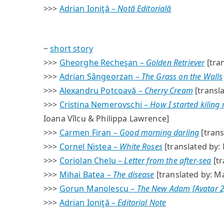
>>>
Adrian Ioniţă –
Notă Editorială
~
short story
>>>
Gheorghe Recheşan –
Golden Retriever
[tra
>>>
Adrian Sângeorzan –
The Grass on the Walls
>>>
Alexandru Potcoavă –
Cherry Cream
[transl
>>>
Cristina Nemerovschi –
How I started kiling
Ioana Vîlcu & Philippa Lawrence]
>>>
Carmen Firan –
Good morning darling
[trans
>>>
Cornel Nistea –
White Roses
[translated by:
>>>
Coriolan Chelu –
Letter from the after-sea
[tr
>>>
Mihai Batea –
The disease
[translated by: M
>>>
Gorun Manolescu –
The New Adam [Avatar 2
>>>
Adrian Ioniţă –
Editorial Note