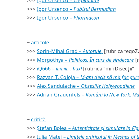
>>>
Igor Ursenco –
Crepitudine
>>>
Igor Ursenco –
Pubisul Bermudian
>>>
Igor Ursenco –
Pharmacon
~
articole
>>>
Sorin-Mihai Grad –
Autorule,
[rubrica “egoZ
>>>
Morgothya –
Politicos. În curs de vindecare
[r
>>>
iQ666 –
iiiiiiiii… bux!
[rubrica “minDisecţii”]
>>>
Răzvan T. Coloja –
M-am decis să mă fac gur
>>>
Alex Sandulache –
Obsesiile Hollywoodiene
>>>
Adrian Grauenfels –
Români la New York: M
~
critică
>>>
Ştefan Bolea –
Autenticitate şi simulare în
Fig
>>>
Iulia Matei –
Limitele oniricului în
Meshes of t