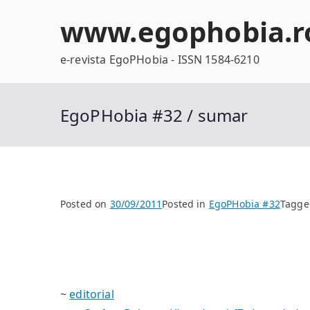
Skip
www.egophobia.r
to
content
e-revista EgoPHobia - ISSN 1584-6210
EgoPHobia #32 / sumar
Posted on
30/09/2011
Posted in
EgoPHobia #32
Tagg
~
editorial