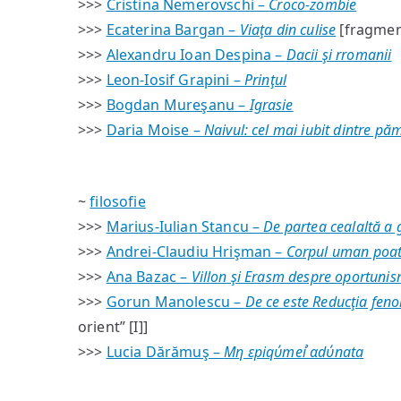
>>>
Cristina Nemerovschi –
Croco-zombie
>>>
Ecaterina Bargan –
Viaţa din culise
[fragmen
>>>
Alexandru Ioan Despina –
Dacii şi rromanii
>>>
Leon-Iosif Grapini –
Prinţul
>>>
Bogdan Mureşanu –
Igrasie
>>>
Daria Moise –
Naivul: cel mai iubit dintre pă
~
filosofie
>>>
Marius-Iulian Stancu –
De partea cealaltă a
>>>
Andrei-Claudiu Hrişman –
Corpul uman poate 
>>>
Ana Bazac –
Villon şi Erasm despre oportunism
>>>
Gorun Manolescu –
De ce este Reducţia fen
orient” [I]]
>>>
Lucia Dărămuş –
Mη εpiqύmei ̉αdύnata