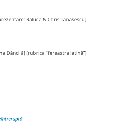
rezentare: Raluca & Chris Tanasescu]
a Dăncilă] [rubrica “fereastra latină”]
eîntreruptă