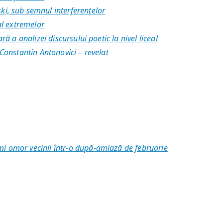
i, sub semnul interferenţelor
al extremelor
ă a analizei discursului poetic la nivel liceal
 Constantin Antonovici – revelat
i omor vecinii într-o după-amiază de februarie