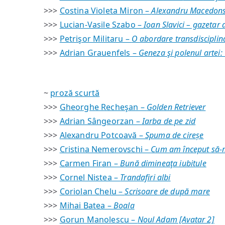
>>>
Costina Violeta Miron –
Alexandru Macedonsk
>>>
Lucian-Vasile Szabo –
Ioan Slavici – gazetar 
>>>
Petrişor Militaru –
O abordare transdisciplinar
>>>
Adrian Grauenfels –
Geneza şi polenul artei:
~
proză scurtă
>>>
Gheorghe Recheşan –
Golden Retriever
>>>
Adrian Sângeorzan –
Iarba de pe zid
>>>
Alexandru Potcoavă –
Spuma de cireșe
>>>
Cristina Nemerovschi –
Cum am început să-m
>>>
Carmen Firan –
Bună dimineaţa iubitule
>>>
Cornel Nistea –
Trandafiri albi
>>>
Coriolan Chelu –
Scrisoare de după mare
>>>
Mihai Batea –
Boala
>>>
Gorun Manolescu –
Noul Adam [Avatar 2]