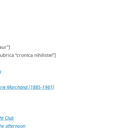
aur”]
ubrica “cronica nihilistei”]
u
arie Marchand [1885-1961]
ht Club
he afternoon