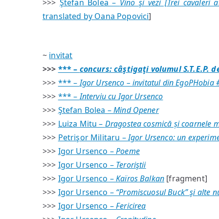
>>>
Ştefan Bolea –
Vino şi vezi [Trei cavaleri 
translated by Oana Popovici
]
~
invitat
>>>
*** –
concurs: câştigaţi volumul
S.T.E.P.
de
>>>
*** –
Igor Ursenco – invitatul din EgoPHobia
>>>
*** –
Interviu cu Igor Ursenco
>>>
Ştefan Bolea –
Mind Opener
>>>
Luiza Mitu –
Dragostea cosmică și coarnele m
>>>
Petrişor Militaru –
Igor Ursenco: un experime
>>>
Igor Ursenco –
Poeme
>>>
Igor Ursenco –
Teroriştii
>>>
Igor Ursenco –
Kaïros Balkan
[fragment]
>>>
Igor Ursenco –
“Promiscuosul Buck” şi alte n
>>>
Igor Ursenco –
Fericirea