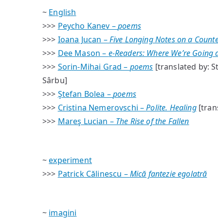
~
English
>>>
Peycho Kanev –
poems
>>>
Ioana Jucan –
Five Longing Notes on a Count
>>>
Dee Mason –
e-Readers: Where We’re Going
>>>
Sorin-Mihai Grad –
poems
[translated by: S
Sârbu]
>>>
Ştefan Bolea –
poems
>>>
Cristina Nemerovschi –
Polite. Healing
[trans
>>>
Mareş Lucian –
The Rise of the Fallen
~
experiment
>>>
Patrick Călinescu –
Mică fantezie egolatră
~
imagini