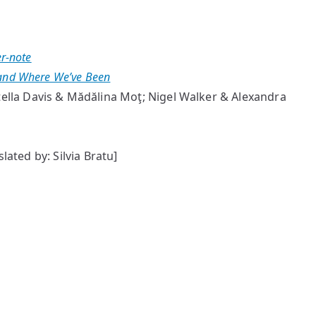
er-note
 and Where We’ve Been
tella Davis & Mădălina Moţ; Nigel Walker & Alexandra
lated by: Silvia Bratu]