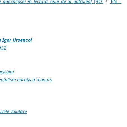
ai apocalipsei în lectura celui de-al patrulea]
[RO]
/ [
EN –
 Igor Ursenco!
 #32
elcului
ntalism narativ à rebours
uvele valutare