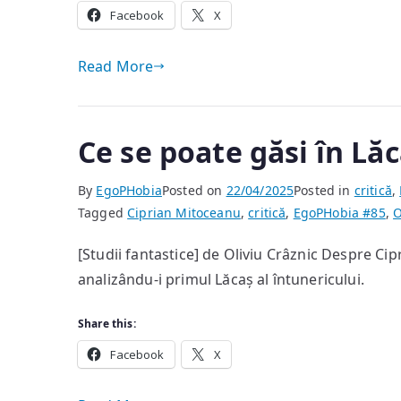
Facebook
X
Read More
Ce se poate găsi în Lăc
By
EgoPHobia
Posted on
22/04/2025
Posted in
critică
,
Tagged
Ciprian Mitoceanu
,
critică
,
EgoPHobia #85
,
O
[Studii fantastice] de Oliviu Crâznic Despre C
analizându-i primul Lăcaș al întunericului.
Share this:
Facebook
X