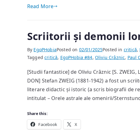
Read More
Scriitorii și demonii lo
By
EgoPHobia
Posted on
02/01/2025
Posted in
critică
,
Tagged
critică
,
EgoPHobia #84
,
Oliviu Crâznic
,
Paul 
[Studii fantastice] de Oliviu Crâznic [S. ZWEIG
DON] Stefan ZWEIG (1881-1942) a fost un scriito
literare didactic și istoric (a scris biografii d
intitulat – Orele astrale ale omenirii/Sternstu
Share this:
Facebook
X