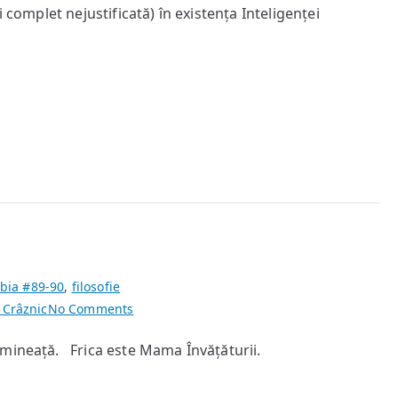
Artificială
 complet nejustificată) în existența Inteligenței
bia #89-90
,
filosofie
on
 Crâznic
No Comments
Proverbe
imineață. Frica este Mama Învățăturii.