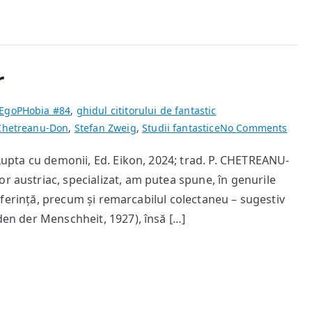
r
EgoPHobia #84
,
ghidul cititorului de fantastic
on
Chetreanu-Don
,
Stefan Zweig
,
Studii fantastice
No Comments
Scriit
, Lupta cu demonii, Ed. Eikon, 2024; trad. P. CHETREANU-
și
r austriac, specializat, am putea spune, în genurile
demo
lor
e referință, precum și remarcabilul colectaneu – sugestiv
nden der Menschheit, 1927), însă […]