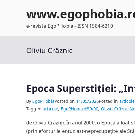
Skip
www.egophobia.r
to
content
e-revista EgoPHobia - ISSN 1584-6210
Oliviu Crâznic
Epoca Superstiției: „In
By
EgoPHobia
Posted on
11/05/2026
Posted in
articole
Tagged
articole
,
EgoPHobia #89/90
,
Oliviu Crâznic
No
de Oliviu Crâznic În anul 2000, o Epocă a luat s
(prin eforturile entuziast-neprecupețite ale Stâ