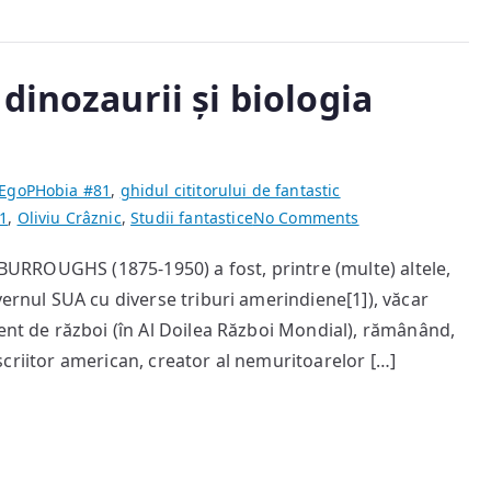
dinozaurii și biologia
EgoPHobia #81
,
ghidul cititorului de fantastic
on
1
,
Oliviu Crâznic
,
Studii fantastice
No Comments
Edgar
e BURROUGHS (1875-1950) a fost, printre (multe) altele,
Rice
vernul SUA cu diverse triburi amerindiene[1]), văcar
Burroughs,
dinozaurii
dent de război (în Al Doilea Război Mondial), rămânând,
și
e scriitor american, creator al nemuritoarelor […]
biologia
evoluționistă