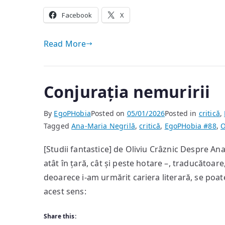
Facebook
X
Read More
Conjurația nemuririi
By
EgoPHobia
Posted on
05/01/2026
Posted in
critică
,
Tagged
Ana-Maria Negrilă
,
critică
,
EgoPHobia #88
,
O
[Studii fantastice] de Oliviu Crâznic Despre An
atât în țară, cât și peste hotare –, traducătoare
deoarece i-am urmărit cariera literară, se poate
acest sens:
Share this: