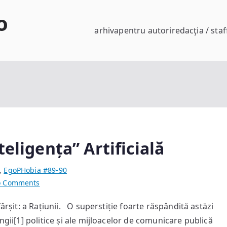
o
arhiva
pentru autori
redacţia / staf
teligența” Artificială
,
EgoPHobia #89-90
on
 Comments
Epoca
fârșit: a Rațiunii. O superstiție foarte răspândită astăzi
Superstiției:
ngii[1] politice și ale mijloacelor de comunicare publică
„Inteligența”