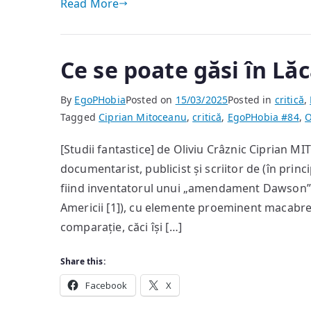
Read More
Ce se poate găsi în Lăc
By
EgoPHobia
Posted on
15/03/2025
Posted in
critică
,
Tagged
Ciprian Mitoceanu
,
critică
,
EgoPHobia #84
,
O
[Studii fantastice] de Oliviu Crâznic Ciprian M
documentarist, publicist și scriitor de (în princip
fiind inventatorul unui „amendament Dawson” c
Americii [1]), cu elemente proeminent macabre
comparație, căci își […]
Share this:
Facebook
X