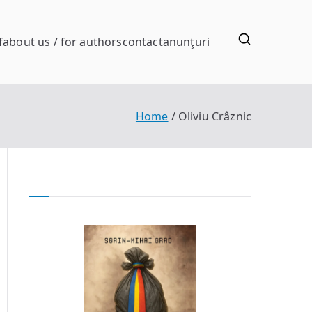
f
about us / for authors
contact
anunţuri
Home
Oliviu Crâznic