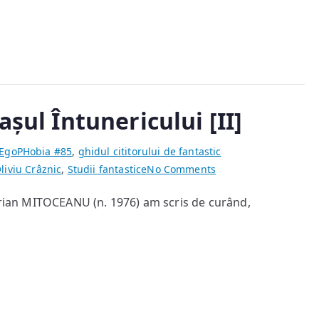
așul Întunericului [II]
EgoPHobia #85
,
ghidul cititorului de fantastic
on
liviu Crâznic
,
Studii fantastice
No Comments
Ce
iprian MITOCEANU (n. 1976) am scris de curând,
se
poate
găsi
în
Lăcașul
Întunericului
[II]