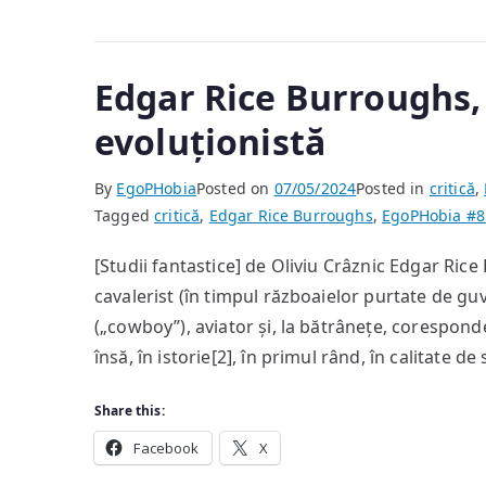
Edgar Rice Burroughs, 
evoluționistă
By
EgoPHobia
Posted on
07/05/2024
Posted in
critică
,
Tagged
critică
,
Edgar Rice Burroughs
,
EgoPHobia #8
[Studii fantastice] de Oliviu Crâznic Edgar Ric
cavalerist (în timpul războaielor purtate de gu
(„cowboy”), aviator și, la bătrânețe, corespon
însă, în istorie[2], în primul rând, în calitate d
Share this:
Facebook
X