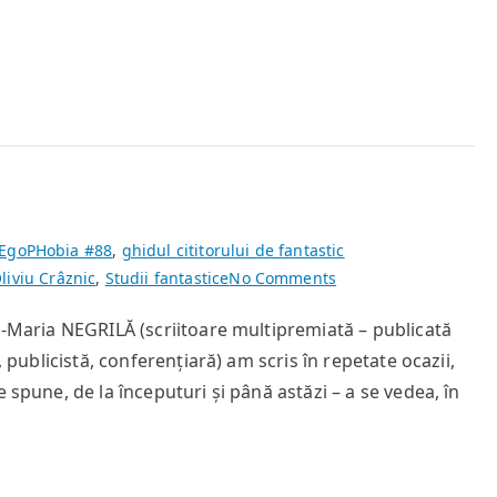
EgoPHobia #88
,
ghidul cititorului de fantastic
on
liviu Crâznic
,
Studii fantastice
No Comments
Conjurația
a-Maria NEGRILĂ (scriitoare multipremiată – publicată
nemuririi
, publicistă, conferențiară) am scris în repetate ocazii,
 spune, de la începuturi și până astăzi – a se vedea, în