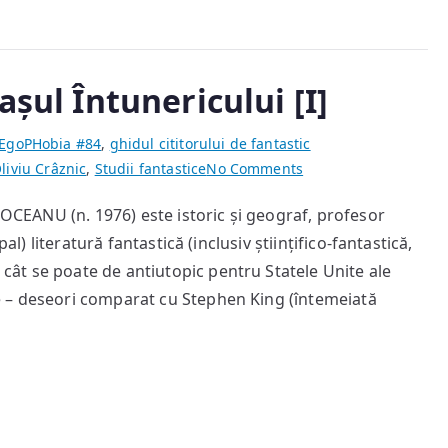
așul Întunericului [I]
EgoPHobia #84
,
ghidul cititorului de fantastic
on
liviu Crâznic
,
Studii fantastice
No Comments
Ce
ITOCEANU (n. 1976) este istoric și geograf, profesor
se
al) literatură fantastică (inclusiv științifico-fantastică,
poate
găsi
ât se poate de antiutopic pentru Statele Unite ale
în
 – deseori comparat cu Stephen King (întemeiată
Lăcașul
Întunericului
[I]