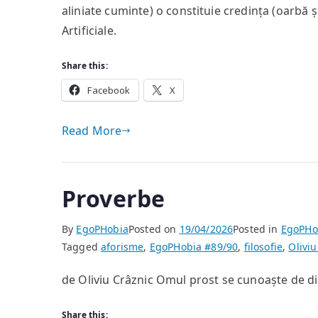
aliniate cuminte) o constituie credința (oarbă și
Artificiale.
Share this:
Facebook
X
Read More
Proverbe
By
EgoPHobia
Posted on
19/04/2026
Posted in
EgoPHo
Tagged
aforisme
,
EgoPHobia #89/90
,
filosofie
,
Oliviu
de Oliviu Crâznic Omul prost se cunoaște de d
Share this: