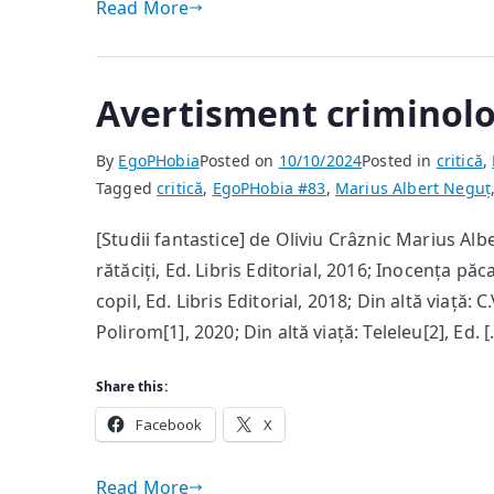
Read More
Avertisment criminolo
By
EgoPHobia
Posted on
10/10/2024
Posted in
critică
,
Tagged
critică
,
EgoPHobia #83
,
Marius Albert Neguț
[Studii fantastice] de Oliviu Crâznic Marius Alb
rătăciți, Ed. Libris Editorial, 2016; Inocența păca
copil, Ed. Libris Editorial, 2018; Din altă viață: 
Polirom[1], 2020; Din altă viață: Teleleu[2], Ed. 
Share this:
Facebook
X
Read More