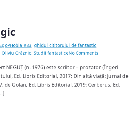
gic
EgoPHobia #83
,
ghidul cititorului de fantastic
on
,
Oliviu Crâznic
,
Studii fantastice
No Comments
Avertisment
ert NEGUȚ (n. 1976) este scriitor – prozator (Îngeri
criminologic
tului, Ed. Libris Editorial, 2017; Din altă viață: Jurnal de
C.V. de Golan, Ed. Libris Editorial, 2019; Cerberus, Ed.
[…]