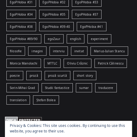
EgoPHobia #31
EgoPHobia #32
EgoPHobia #33
EgoPHobia #34
EgoPHobia #35
EgoPHobia #37
EgoPHobia #38
EgoPHobia #39-40
EgoPHobia #41
EgoPHobia #89/90
egoZaur
english
experiment
filosofie
imagini
interviu
invitat
Marius-Iulian Stancu
Monica Manolachi
MTTLC
Oliviu Crâznic
Patrick Călinescu
poezie
proză
proză scurtă
short story
Sorin-Mihai Grad
Studii fantastice
sumar
traducere
translation
Ștefan Bolea
Privacy & Cookies: This site uses cookies. By continuing to use this
website, you agree to their use.