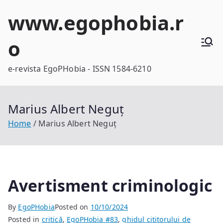
Skip
www.egophobia.r
to
content
o
e-revista EgoPHobia - ISSN 1584-6210
Marius Albert Neguț
Home
Marius Albert Neguț
Avertisment criminologic
By
EgoPHobia
Posted on
10/10/2024
Posted in
critică
,
EgoPHobia #83
,
ghidul cititorului de