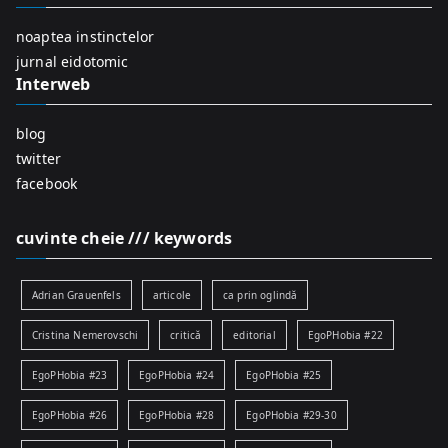
o
r
noaptea instinctelor
:
jurnal eidotomic
Interweb
blog
twitter
facebook
cuvinte cheie /// keywords
Adrian Grauenfels
articole
ca prin oglindă
Cristina Nemerovschi
critică
editorial
EgoPHobia #22
EgoPHobia #23
EgoPHobia #24
EgoPHobia #25
EgoPHobia #26
EgoPHobia #28
EgoPHobia #29-30