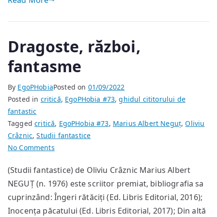
Read More
Dragoste, război,
fantasme
By
EgoPHobia
Posted on
01/09/2022
Posted in
critică
,
EgoPHobia #73
,
ghidul cititorului de
fantastic
Tagged
critică
,
EgoPHobia #73
,
Marius Albert Neguț
,
Oliviu
Crâznic
,
Studii fantastice
on
No Comments
Dragoste,
(Studii fantastice) de Oliviu Crâznic Marius Albert
război,
NEGUȚ (n. 1976) este scriitor premiat, bibliografia sa
fantasme
cuprinzând: Îngeri rătăciți (Ed. Libris Editorial, 2016);
Inocența păcatului (Ed. Libris Editorial, 2017); Din altă