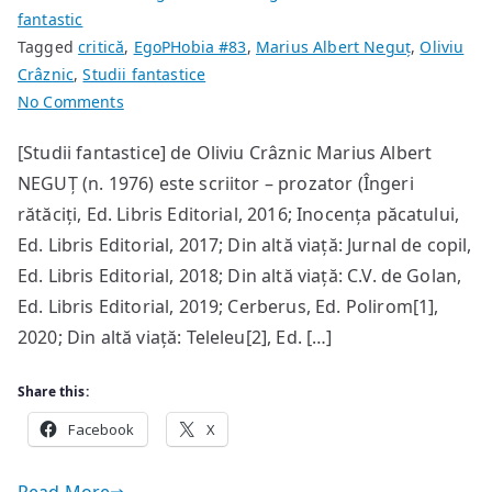
fantastic
Tagged
critică
,
EgoPHobia #83
,
Marius Albert Neguț
,
Oliviu
Crâznic
,
Studii fantastice
on
No Comments
Avertisment
[Studii fantastice] de Oliviu Crâznic Marius Albert
criminologic
NEGUȚ (n. 1976) este scriitor – prozator (Îngeri
rătăciți, Ed. Libris Editorial, 2016; Inocența păcatului,
Ed. Libris Editorial, 2017; Din altă viață: Jurnal de copil,
Ed. Libris Editorial, 2018; Din altă viață: C.V. de Golan,
Ed. Libris Editorial, 2019; Cerberus, Ed. Polirom[1],
2020; Din altă viață: Teleleu[2], Ed. […]
Share this:
Facebook
X