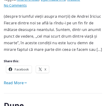
on
No Comments
Gînduri
(despre triumful vieții asupra morții) de Andrei Iriciuc
răsfirate
Fiecare dintre noi se află la rîndu-i pe un fin fir de
între
moarte
mătase deasupra neantului. Suntem, dintr-un anumit
și
punct de vedere, „cel mai scurt drum dintre viață și
viață
moarte”, în aceste condiții nu este lucru demn de
mirare faptul că mare parte din ceea ce facem sau […]
Share this:
Facebook
X
Read More
Dune