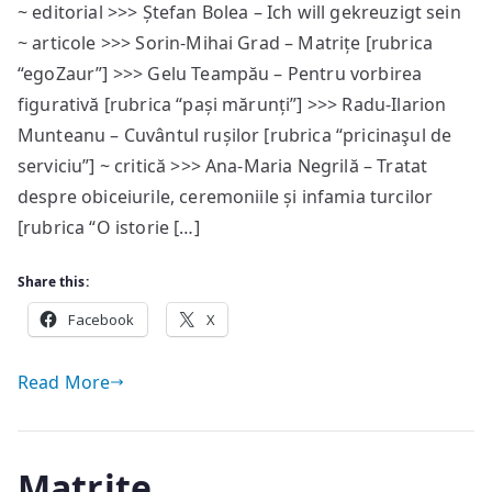
~ editorial >>> Ștefan Bolea – Ich will gekreuzigt sein
#73
~ articole >>> Sorin-Mihai Grad – Matrițe [rubrica
—
sumar
“egoZaur”] >>> Gelu Teampău – Pentru vorbirea
figurativă [rubrica “pași mărunți”] >>> Radu-Ilarion
Munteanu – Cuvântul rușilor [rubrica “pricinaşul de
serviciu”] ~ critică >>> Ana-Maria Negrilă – Tratat
despre obiceiurile, ceremoniile și infamia turcilor
[rubrica “O istorie […]
Share this:
Facebook
X
Read More
Matrițe