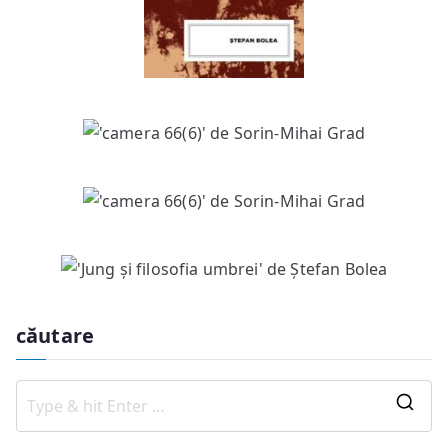
căutare
S
e