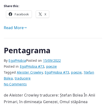
Share this:
Facebook
X
Read More
Pentagrama
By
EgoPHobia
Posted on
15/09/2022
Posted in
EgoPHobia #73
,
poezie
Tagged
Aleister Crowley
,
EgoPHobia #73
,
poezie
,
Ștefan
Bolea
,
traducere
on
No Comments
Pentagrama
de Aleister Crowley traducere: Ștefan Bolea În Anii
Primari, în dimineața Genezei, Omul stăpânea