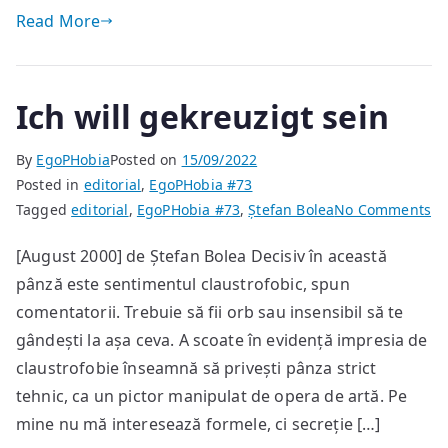
Read More
Ich will gekreuzigt sein
By
EgoPHobia
Posted on
15/09/2022
Posted in
editorial
,
EgoPHobia #73
on
Tagged
editorial
,
EgoPHobia #73
,
Ștefan Bolea
No Comments
Ic
[August 2000] de Ștefan Bolea Decisiv în această
wil
pânză este sentimentul claustrofobic, spun
ge
se
comentatorii. Trebuie să fii orb sau insensibil să te
gândești la așa ceva. A scoate în evidență impresia de
claustrofobie înseamnă să privești pânza strict
tehnic, ca un pictor manipulat de opera de artă. Pe
mine nu mă interesează formele, ci secreție […]