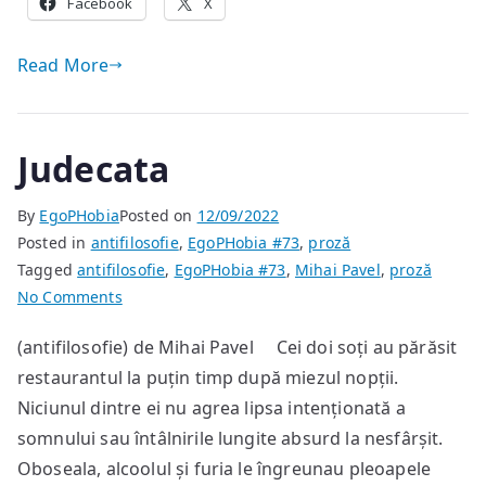
Facebook
X
Read More
Judecata
By
EgoPHobia
Posted on
12/09/2022
Posted in
antifilosofie
,
EgoPHobia #73
,
proză
Tagged
antifilosofie
,
EgoPHobia #73
,
Mihai Pavel
,
proză
on
No Comments
Judecata
(antifilosofie) de Mihai Pavel Cei doi soți au părăsit
restaurantul la puțin timp după miezul nopții.
Niciunul dintre ei nu agrea lipsa intenționată a
somnului sau întâlnirile lungite absurd la nesfârșit.
Oboseala, alcoolul și furia le îngreunau pleoapele