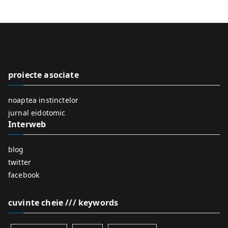
a
r
c
h
f
proiecte asociate
o
r
noaptea instinctelor
:
jurnal eidotomic
Interweb
blog
twitter
facebook
cuvinte cheie /// keywords