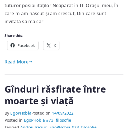
tuturor posibilităților Neapărat în IT. Orașul meu, În
care m-am născut și am crescut, Din care sunt
invitată să mă car
Share this:
Facebook
X
Read More
Gînduri răsfirate între
moarte și viață
By
EgoPHobia
Posted on
14/09/2022
Posted in
EgoPHobia #73
,
filosofie
Tagged
Andrei Iriciuc
,
EgoPHobia #73
,
filosofie