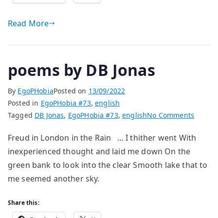
Read More
poems by DB Jonas
By
EgoPHobia
Posted on
13/09/2022
Posted in
EgoPHobia #73
,
english
on
Tagged
DB Jonas
,
EgoPHobia #73
,
english
No Comments
poems
Freud in London in the Rain … I thither went With
by
inexperienced thought and laid me down On the
DB
Jonas
green bank to look into the clear Smooth lake that to
me seemed another sky.
Share this: