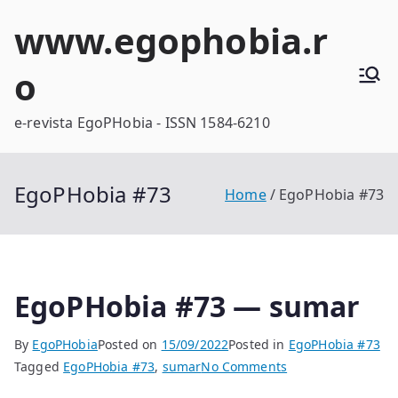
Skip
www.egophobia.r
to
content
o
e-revista EgoPHobia - ISSN 1584-6210
EgoPHobia #73
Home
EgoPHobia #73
EgoPHobia #73 — sumar
By
EgoPHobia
Posted on
15/09/2022
Posted in
EgoPHobia #73
on
Tagged
EgoPHobia #73
,
sumar
No Comments
EgoPHobia