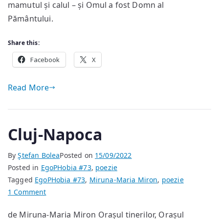
mamutul și calul – și Omul a fost Domn al
Pământului.
Share this:
Facebook
X
Read More
Cluj-Napoca
By
Ştefan Bolea
Posted on
15/09/2022
Posted in
EgoPHobia #73
,
poezie
Tagged
EgoPHobia #73
,
Miruna-Maria Miron
,
poezie
on
1 Comment
Cluj-
de Miruna-Maria Miron Orașul tinerilor, Orașul
Napoca