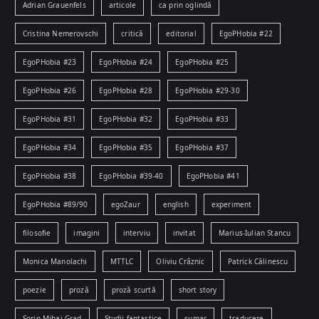
Adrian Grauenfels
articole
ca prin oglindă
Cristina Nemerovschi
critică
editorial
EgoPHobia #22
EgoPHobia #23
EgoPHobia #24
EgoPHobia #25
EgoPHobia #26
EgoPHobia #28
EgoPHobia #29-30
EgoPHobia #31
EgoPHobia #32
EgoPHobia #33
EgoPHobia #34
EgoPHobia #35
EgoPHobia #37
EgoPHobia #38
EgoPHobia #39-40
EgoPHobia #41
EgoPHobia #89/90
egoZaur
english
experiment
filosofie
imagini
interviu
invitat
Marius-Iulian Stancu
Monica Manolachi
MTTLC
Oliviu Crâznic
Patrick Călinescu
poezie
proză
proză scurtă
short story
Sorin-Mihai Grad
Studii fantastice
sumar
traducere