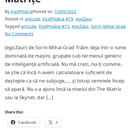
By
EgoPHobia
Posted on
15/09/2022
Posted in
articole
,
EgoPHobia #73
,
egoZaur
Tagged
articole
,
EgoPHobia #73
,
egoZaur
,
Sorin-Mihai Grad
on
No Comments
Matrițe
(egoZaur) de Sorin-Mihai Grad Trăim deja într-o lume
dominată de mașini, grupate sub termenul generic
de inteligență artificială. Nu mă crezi, nu-ți convine,
se știe că încă n-avem calculatoare suficient de
deștepte ca să ne subjuge,…, și totuși semnele încep
să apară. Nu s-a ajuns încă la nivelul din The Matrix
sau la Skynet, dar […]
Share this:
Facebook
X