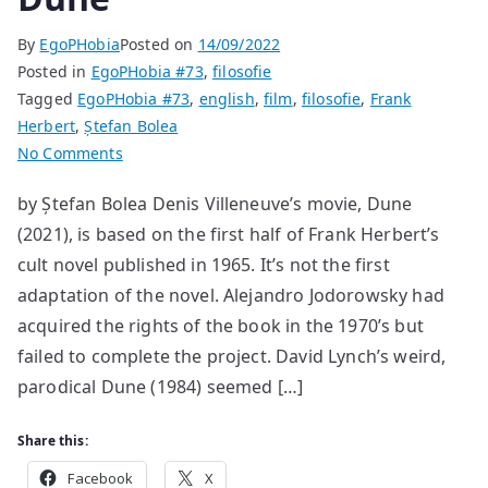
By
EgoPHobia
Posted on
14/09/2022
Posted in
EgoPHobia #73
,
filosofie
Tagged
EgoPHobia #73
,
english
,
film
,
filosofie
,
Frank
Herbert
,
Ștefan Bolea
on
No Comments
Dune
by Ștefan Bolea Denis Villeneuve’s movie, Dune
(2021), is based on the first half of Frank Herbert’s
cult novel published in 1965. It’s not the first
adaptation of the novel. Alejandro Jodorowsky had
acquired the rights of the book in the 1970’s but
failed to complete the project. David Lynch’s weird,
parodical Dune (1984) seemed […]
Share this:
Facebook
X