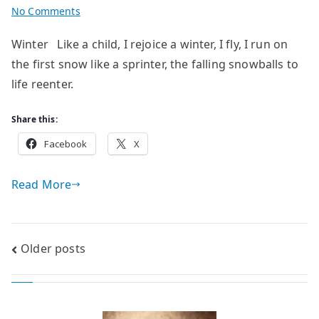
on
No Comments
poems
Winter Like a child, I rejoice a winter, I fly, I run on
by
the first snow like a sprinter, the falling snowballs to
Vyacheslav
Konoval
life reenter.
Share this:
Facebook
X
Read More
Posts
Older posts
navigation