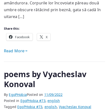
amândurora. Corpurile lor încovoiate păreau două
umbre obscure rătăcind prin beznă, gata să cadă în
uitarea […]
Share this:
Facebook
X
Read More
poems by Vyacheslav
Konoval
By
EgoPHobia
Posted on
11/09/2022
Posted in
EgoPHobia #73
,
english
Tagged
EgoPHobia #73
,
english
,
Vyacheslav Konoval