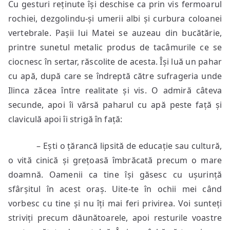
Cu gesturi reținute își deschise ca prin vis fermoarul
rochiei, dezgolindu-și umerii albi și curbura coloanei
vertebrale. Pașii lui Matei se auzeau din bucătărie,
printre sunetul metalic produs de tacâmurile ce se
ciocnesc în sertar, răscolite de acesta. Își luă un pahar
cu apă, după care se îndreptă către sufrageria unde
Ilinca zăcea între realitate și vis. O admiră câteva
secunde, apoi îi vărsă paharul cu apă peste față și
claviculă apoi îi strigă în față:
– Ești o țărancă lipsită de educație sau cultură,
o vită cinică și grețoasă îmbrăcată precum o mare
doamnă. Oamenii ca tine își găsesc cu ușurință
sfârșitul în acest oraș. Uite-te în ochii mei când
vorbesc cu tine și nu îți mai feri privirea. Voi sunteți
striviți precum dăunătoarele, apoi resturile voastre