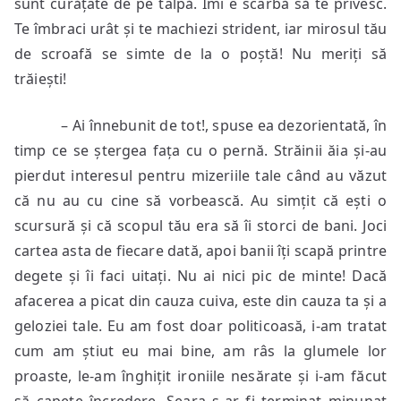
sunt curățate de pe talpă. Îmi e scârbă să te privesc.
Te îmbraci urât și te machiezi strident, iar mirosul tău
de scroafă se simte de la o poștă! Nu meriți să
trăiești!
– Ai înnebunit de tot!, spuse ea dezorientată, în
timp ce se ștergea fața cu o pernă. Străinii ăia și-au
pierdut interesul pentru mizeriile tale când au văzut
că nu au cu cine să vorbească. Au simțit că ești o
scursură și că scopul tău era să îi storci de bani. Joci
cartea asta de fiecare dată, apoi banii îți scapă printre
degete și îi faci uitați. Nu ai nici pic de minte! Dacă
afacerea a picat din cauza cuiva, este din cauza ta și a
geloziei tale. Eu am fost doar politicoasă, i-am tratat
cum am știut eu mai bine, am râs la glumele lor
proaste, le-am înghițit ironiile nesărate și i-am făcut