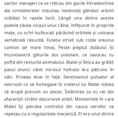
sacilor menajeri ce se ridicau din gurile întredeschise
ale containerelor mișunau neobosiți gândaci arămii
scăldați în razele lunii. Lângă una dintre aceste
pubele zăcea corpul unui câine, înfășurat în propriile
mațe, cu ochii bulbucați părăsind orbitele și coloana
vertebrală răsucită. Fusese strivit sub roțile vreunui
camion de mare tonaj. Peste pieptul dulăului își
încovoiaseră gâturile doi șobolani, ce savurau cu
poftă din resturile animalului. Matei și Ilinca au grăbit
pasul atunci când mirosul hoitului le-a pătruns în
nări. Priveau doar în față. Sentimentul pulsator al
nevrozei ce se închegase în creierul lui Matei stătea
să erupă precum un abces. Întâlnirea sa cu cei doi
afaceriști străini decursese oribil. Momentele în care
Matei își pierdea controlul din cauza nervilor se
repetau cu o regularitate mecanică. El era unul dintre