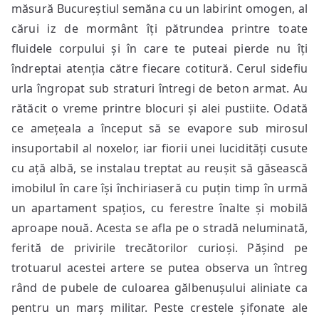
măsură Bucureștiul semăna cu un labirint omogen, al
cărui iz de mormânt îți pătrundea printre toate
fluidele corpului și în care te puteai pierde nu îți
îndreptai atenția către fiecare cotitură.
Cerul sidefiu
urla îngropat sub straturi întregi de beton armat. Au
rătăcit o vreme printre blocuri și alei pustiite. Odată
ce amețeala a început să se evapore sub mirosul
insuportabil al noxelor, iar fiorii unei lucidități cusute
cu ață albă, se instalau treptat au reușit să găsească
imobilul în care își închiriaseră cu puțin timp în urmă
un apartament spațios, cu ferestre înalte și mobilă
aproape nouă. Acesta se afla pe o stradă neluminată,
ferită de privirile trecătorilor curioși. Pășind pe
trotuarul acestei artere se putea observa un întreg
rând de pubele de culoarea gălbenușului aliniate ca
pentru un marș militar. Peste crestele șifonate ale