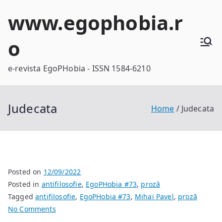
Skip
www.egophobia.r
to
content
o
e-revista EgoPHobia - ISSN 1584-6210
Judecata
Home
Judecata
Posted on
12/09/2022
Posted in
antifilosofie
,
EgoPHobia #73
,
proză
Tagged
antifilosofie
,
EgoPHobia #73
,
Mihai Pavel
,
proză
on
No Comments
Judecata