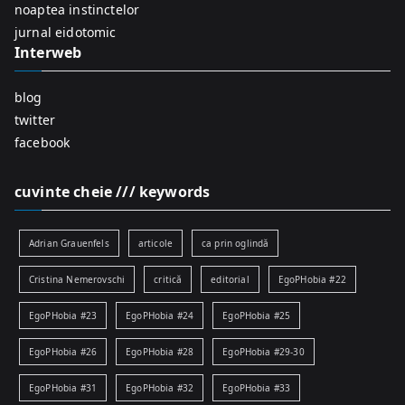
r
noaptea instinctelor
:
jurnal eidotomic
Interweb
blog
twitter
facebook
cuvinte cheie /// keywords
Adrian Grauenfels
articole
ca prin oglindă
Cristina Nemerovschi
critică
editorial
EgoPHobia #22
EgoPHobia #23
EgoPHobia #24
EgoPHobia #25
EgoPHobia #26
EgoPHobia #28
EgoPHobia #29-30
EgoPHobia #31
EgoPHobia #32
EgoPHobia #33