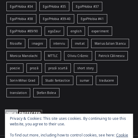
EgoPHobia #34
EgoPHobia #35
EgoPHobia #37
EgoPHobia #38
EgoPHobia #39-40
EgoPHobia #41
EgoPHobia #89/90
egoZaur
english
experiment
filosofie
imagini
interviu
invitat
Marius-Iulian Stancu
Monica Manolachi
MTTLC
Oliviu Crâznic
Patrick Călinescu
poezie
proză
proză scurtă
short story
Sorin-Mihai Grad
Studii fantastice
sumar
traducere
translation
Ștefan Bolea
Privacy & Cookies: This site uses cookies. By continuing to use this
website, you agree to their use.
To find out more, including how to control cookies, see here:
Cookie