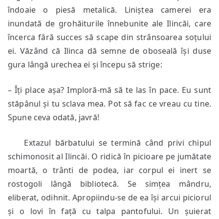
îndoaie o piesă metalică. Liniștea camerei era
inundată de grohăiturile înnebunite ale Ilincăi, care
încerca fără succes să scape din strânsoarea soțului
ei. Văzând că Ilinca dă semne de oboseală își duse
gura lângă urechea ei și începu să strige:
– Îți place așa? Imploră-mă să te las în pace. Eu sunt
stăpânul și tu sclava mea. Pot să fac ce vreau cu tine.
Spune ceva odată, javră!
Extazul bărbatului se termină când privi chipul
schimonosit al Ilincăi. O ridică în picioare pe jumătate
moartă, o trânti de podea, iar corpul ei inert se
rostogoli lângă bibliotecă. Se simțea mândru,
eliberat, odihnit. Apropiindu-se de ea își arcui piciorul
și o lovi în față cu talpa pantofului. Un șuierat