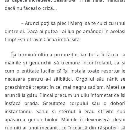
să capete încredere. Seara s-ar fi terminat minunat
dacă nu făceai o criză…
– Atunci poți să pleci! Mergi să te culci cu unul
dintre ei. Dacă ai putea i-ai lua pe amândoi în același
timp! Ești otravă! Cârpă îmbâcsită!
Își termină ultima propoziție, iar furia îi făcea ca
mâinile și genunchii să tremure incontrolabil, ca și
cum o entitate luciferică își instala toate resorturile
necesare pentru a-l sălbătici. Orgoliul său rănit se
preschimbă treptat în cel mai negru sadism. Matei se
aruncă la gâtul Ilincăi precum un uliu înfometat ce își
înșfacă prada. Greutatea corpului său o doborî
instantaneu. Sânul și sternul îi erau strivite sub
apăsarea genunchiului. Mâinile îi deveniseră cleștii
ruginiți ai unui mecanic, ce încearcă din răsputeri să