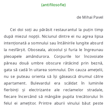
(antifilosofie)
de Mihai Pavel
Cei doi soți au părăsit restaurantul la puțin timp
după miezul nopții. Niciunul dintre ei nu agrea lipsa
intenționată a somnului sau întâlnirile lungite absurd
la nesfârșit. Oboseala, alcoolul și furia le îngreunau
pleoapele amândurora. Corpurile lor încovoiate
păreau două umbre obscure rătăcind prin beznă,
gata să cadă în uitarea somnului. Din cauza amețelii,
nu se puteau orienta să își găsească drumul către
apartament. Bulevardul era scăldat în luminile
fierbinți și electrizante ale reclamelor stradale,
fiecare încercând să mângâie pupila trecătorului în
felul ei amețitor. Printre aburii vinului băut peste