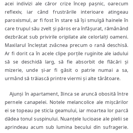
acei indivizi ale căror crize încep pașnic, oarecum
reflexiv, iar când frustrările interioare atingeau
paroxismul, ar fi fost în stare să își smulgă hainele în
care trupul său zvelt și păros era înfășurat, rămânând
dezbrăcat sub privirile oripilate ale celorlalți oameni.
Maxilarul încleștat zvâcnea precum o rană deschisă.
Ar fi dorit ca în acele clipe porțile ruginite ale iadului
să se deschidă larg, să fie absorbit de flăcări și
mizerie, unde și-ar fi găsit o patrie numai a sa,
urmând să trăiască printre viermi și alte târâtoare.
Ajunși în apartament, Ilinca se aruncă obosită între
pernele canapelei. Notele melancolice ale mișcărilor
ei se topeau pe sticla geamului, iar moartea lor parcă
dădea tonul suspinului. Nuanțele lucioase ale pielii se
aprindeau acum sub lumina becului din sufragerie.