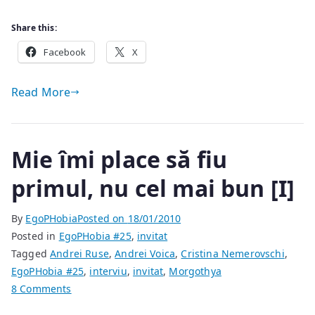
bun
Share this:
[II]
Facebook
X
Read More
Mie îmi place să fiu
primul, nu cel mai bun [I]
By
EgoPHobia
Posted on
18/01/2010
Posted in
EgoPHobia #25
,
invitat
Tagged
Andrei Ruse
,
Andrei Voica
,
Cristina Nemerovschi
,
EgoPHobia #25
,
interviu
,
invitat
,
Morgothya
on
8 Comments
Mie