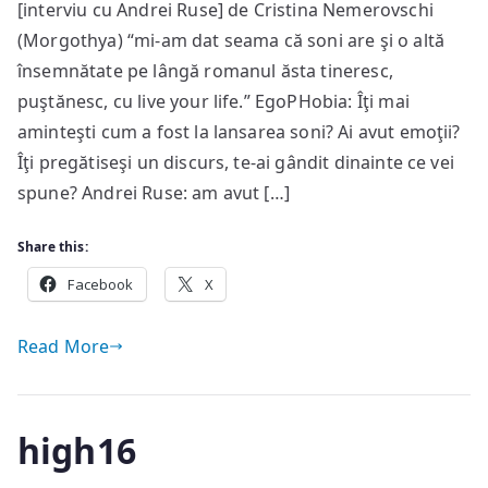
[interviu cu Andrei Ruse] de Cristina Nemerovschi
îmi
(Morgothya) “mi-am dat seama că soni are şi o altă
place
să
însemnătate pe lângă romanul ăsta tineresc,
fiu
puştănesc, cu live your life.” EgoPHobia: Îţi mai
primul,
aminteşti cum a fost la lansarea soni? Ai avut emoţii?
nu
Îţi pregătiseşi un discurs, te-ai gândit dinainte ce vei
cel
spune? Andrei Ruse: am avut […]
mai
bun
Share this:
[I]
Facebook
X
Read More
high16