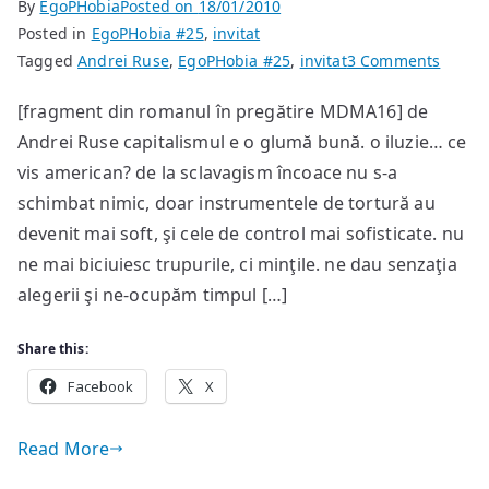
By
EgoPHobia
Posted on
18/01/2010
Posted in
EgoPHobia #25
,
invitat
on
Tagged
Andrei Ruse
,
EgoPHobia #25
,
invitat
3 Comments
fragm
[fragment din romanul în pregătire MDMA16] de
din
Andrei Ruse capitalismul e o glumă bună. o iluzie… ce
mobili
cu
vis american? de la sclavagism încoace nu s-a
revelaţ
schimbat nimic, doar instrumentele de tortură au
incluse
devenit mai soft, şi cele de control mai sofisticate. nu
ne mai biciuiesc trupurile, ci minţile. ne dau senzaţia
alegerii şi ne-ocupăm timpul […]
Share this:
Facebook
X
Read More