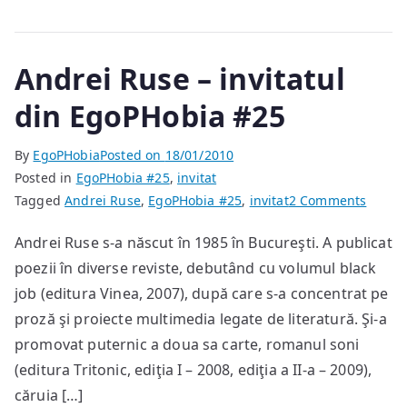
Andrei Ruse – invitatul
din EgoPHobia #25
By
EgoPHobia
Posted on
18/01/2010
Posted in
EgoPHobia #25
,
invitat
on
Tagged
Andrei Ruse
,
EgoPHobia #25
,
invitat
2 Comments
Andre
Andrei Ruse s-a născut în 1985 în Bucureşti. A publicat
Ruse
poezii în diverse reviste, debutând cu volumul black
–
invitat
job (editura Vinea, 2007), după care s-a concentrat pe
din
proză şi proiecte multimedia legate de literatură. Şi-a
EgoPH
promovat puternic a doua sa carte, romanul soni
#25
(editura Tritonic, ediţia I – 2008, ediţia a II-a – 2009),
căruia […]