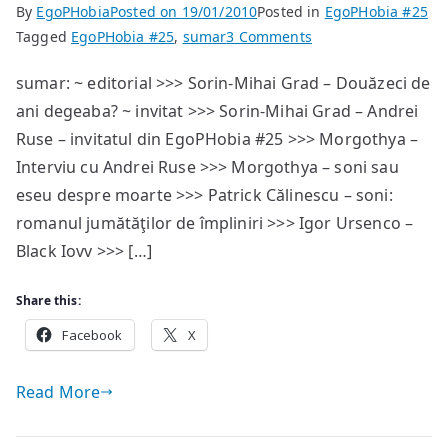
By
EgoPHobia
Posted on
19/01/2010
Posted in
EgoPHobia #25
on
Tagged
EgoPHobia #25
,
sumar
3 Comments
EgoPHobia
sumar: ~ editorial >>> Sorin-Mihai Grad – Douăzeci de
#25
ani degeaba? ~ invitat >>> Sorin-Mihai Grad – Andrei
Ruse – invitatul din EgoPHobia #25 >>> Morgothya –
Interviu cu Andrei Ruse >>> Morgothya – soni sau
eseu despre moarte >>> Patrick Călinescu – soni:
romanul jumătăţilor de împliniri >>> Igor Ursenco –
Black Iovv >>> […]
Share this:
Facebook
X
Read More