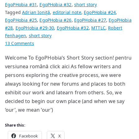
EgoPHobia #31
,
EgoPHobia #32
,
short story
Tagged
Adrian Ioniţă
,
editorial note
,
EgoPHobia #24
,
EgoPHobia #25
,
EgoPHobia #26
,
EgoPHobia #27
,
EgoPHobia
#28
,
EgoPHobia #29-30
,
EgoPHobia #32
,
MTTLC
,
Robert
Fenhagen
,
short story
on
13 Comments
Editorial
Welcome To EgoPHobia’s Short Story section! pentru
Note
versiunea română click aici As fellow writers and
persons exploring the creative process, we were
always looking for new forums and places to both
exhibit our work and latearn from others. So, we
decided to begin our own place (and when we say
‘our’, we mean ‘our’)
Share this:
Facebook
X