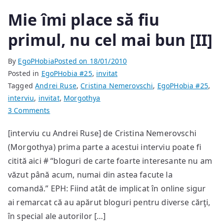
Mie îmi place să fiu
primul, nu cel mai bun [II]
By
EgoPHobia
Posted on
18/01/2010
Posted in
EgoPHobia #25
,
invitat
Tagged
Andrei Ruse
,
Cristina Nemerovschi
,
EgoPHobia #25
,
interviu
,
invitat
,
Morgothya
on
3 Comments
Mie
[interviu cu Andrei Ruse] de Cristina Nemerovschi
îmi
(Morgothya) prima parte a acestui interviu poate fi
place
să
citită aici # “bloguri de carte foarte interesante nu am
fiu
văzut până acum, numai din astea facute la
primul,
comandă.” EPH: Fiind atât de implicat în online sigur
nu
ai remarcat că au apărut bloguri pentru diverse cărţi,
cel
în special ale autorilor […]
mai