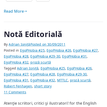
Read More
Notă Editorială
By
Adrian Ioniţă
Posted on
30/09/2011
Posted in
EgoPHobia #25
,
EgoPHobia #26
,
EgoPHobia #27
,
EgoPHobia #28
,
EgoPHobia #29-30
,
EgoPHobia #31
,
EgoPHobia #32
,
proză scurtă
Tagged
Adrian Ioniţă
,
EgoPHobia #25
,
EgoPHobia #26
,
EgoPHobia #27
,
EgoPHobia #28
,
EgoPHobia #29-30
,
EgoPHobia #31
,
EgoPHobia #32
,
MTTLC
,
proză scurtă
,
Robert Fenhagen
,
short story
on
11 Comments
Notă
Atenţie scriitori, critici şi ilustratori! for the English
Editorială