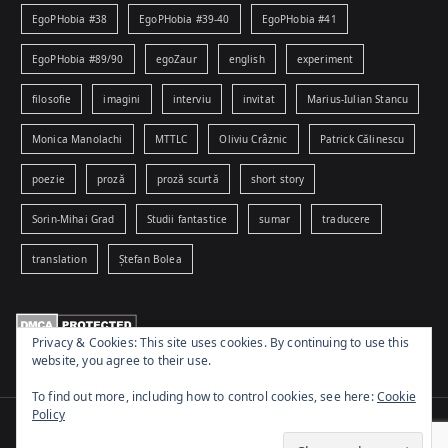
EgoPHobia #38
EgoPHobia #39-40
EgoPHobia #41
EgoPHobia #89/90
egoZaur
english
experiment
filosofie
imagini
interviu
invitat
Marius-Iulian Stancu
Monica Manolachi
MTTLC
Oliviu Crâznic
Patrick Călinescu
poezie
proză
proză scurtă
short story
Sorin-Mihai Grad
Studii fantastice
sumar
traducere
translation
Ștefan Bolea
Privacy & Cookies: This site uses cookies. By continuing to use this
website, you agree to their use.
To find out more, including how to control cookies, see here:
Cookie
Policy
Copyright © 2026
www.egophobia.ro
. Powered by
Zakra
and