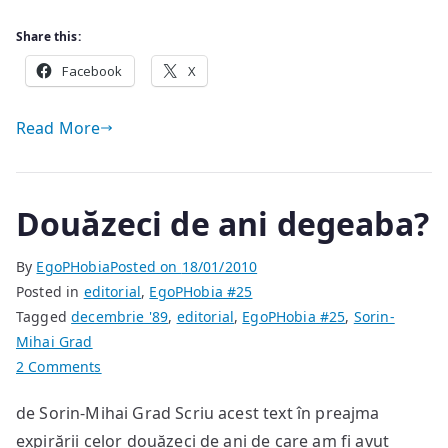
Share this:
Facebook
X
Read More
Douăzeci de ani degeaba?
By
EgoPHobia
Posted on
18/01/2010
Posted in
editorial
,
EgoPHobia #25
Tagged
decembrie '89
,
editorial
,
EgoPHobia #25
,
Sorin-
Mihai Grad
on
2 Comments
Douăzeci
de Sorin-Mihai Grad Scriu acest text în preajma
de
expirării celor douăzeci de ani de care am fi avut
ani