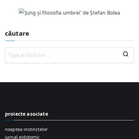
căutare
S
e
a
r
c
h
f
proiecte asociate
o
r
noaptea instinctelor
:
jurnal eidotomic