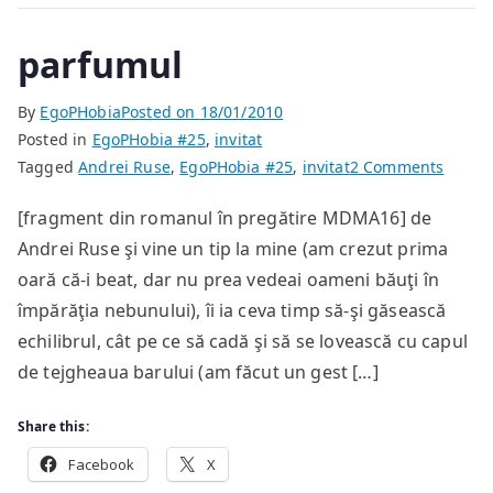
parfumul
By
EgoPHobia
Posted on
18/01/2010
Posted in
EgoPHobia #25
,
invitat
on
Tagged
Andrei Ruse
,
EgoPHobia #25
,
invitat
2 Comments
parfu
[fragment din romanul în pregătire MDMA16] de
Andrei Ruse şi vine un tip la mine (am crezut prima
oară că-i beat, dar nu prea vedeai oameni băuţi în
împărăţia nebunului), îi ia ceva timp să-şi găsească
echilibrul, cât pe ce să cadă şi să se lovească cu capul
de tejgheaua barului (am făcut un gest […]
Share this:
Facebook
X