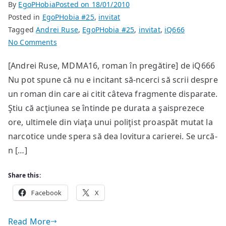
By
EgoPHobia
Posted on
18/01/2010
Posted in
EgoPHobia #25
,
invitat
Tagged
Andrei Ruse
,
EgoPHobia #25
,
invitat
,
iQ666
on
No Comments
high16
[Andrei Ruse, MDMA16, roman în pregătire] de iQ666
Nu pot spune că nu e incitant să-ncerci să scrii despre
un roman din care ai citit câteva fragmente disparate.
Ştiu că acţiunea se întinde pe durata a şaisprezece
ore, ultimele din viaţa unui poliţist proaspăt mutat la
narcotice unde spera să dea lovitura carierei. Se urcă-
n […]
Share this:
Facebook
X
Read More