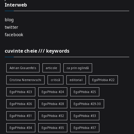
Interweb
blog
twitter
facebook
cuvinte cheie /// keywords
Adrian Grauenfels
articole
ca prin oglindă
Cristina Nemerovschi
critică
editorial
EgoPHobia #22
EgoPHobia #23
EgoPHobia #24
EgoPHobia #25
EgoPHobia #26
EgoPHobia #28
EgoPHobia #29-30
EgoPHobia #31
EgoPHobia #32
EgoPHobia #33
EgoPHobia #34
EgoPHobia #35
EgoPHobia #37