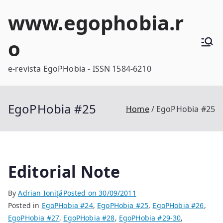
Skip
www.egophobia.r
to
content
o
e-revista EgoPHobia - ISSN 1584-6210
EgoPHobia #25
Home
EgoPHobia #25
Editorial Note
By
Adrian Ioniţă
Posted on
30/09/2011
Posted in
EgoPHobia #24
,
EgoPHobia #25
,
EgoPHobia #26
,
EgoPHobia #27
,
EgoPHobia #28
,
EgoPHobia #29-30
,