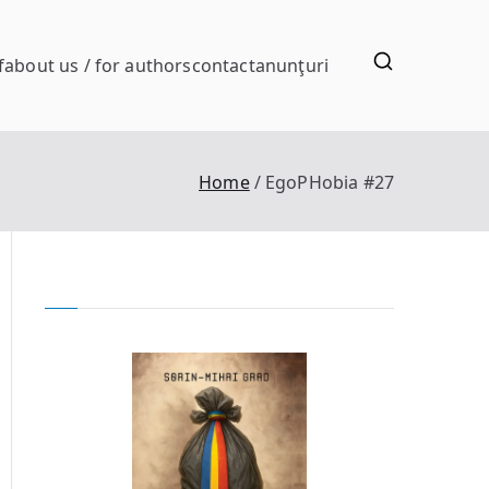
f
about us / for authors
contact
anunţuri
Home
EgoPHobia #27