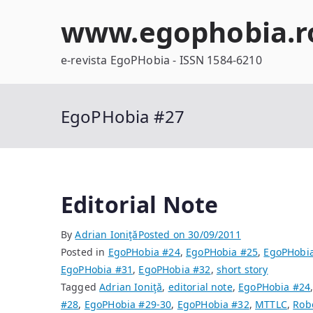
Skip
www.egophobia.r
to
content
e-revista EgoPHobia - ISSN 1584-6210
EgoPHobia #27
Editorial Note
By
Adrian Ioniţă
Posted on
30/09/2011
Posted in
EgoPHobia #24
,
EgoPHobia #25
,
EgoPHobi
EgoPHobia #31
,
EgoPHobia #32
,
short story
Tagged
Adrian Ioniţă
,
editorial note
,
EgoPHobia #24
#28
,
EgoPHobia #29-30
,
EgoPHobia #32
,
MTTLC
,
Rob