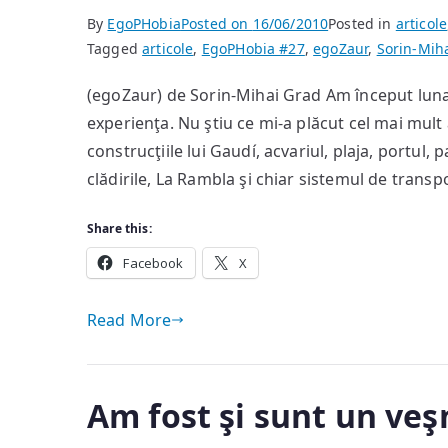
By
EgoPHobia
Posted on
16/06/2010
Posted in
articole
Tagged
articole
,
EgoPHobia #27
,
egoZaur
,
Sorin-Mih
(egoZaur) de Sorin-Mihai Grad Am început luna
experienţa. Nu ştiu ce mi-a plăcut cel mai mult
construcţiile lui Gaudí, acvariul, plaja, portul,
clădirile, La Rambla şi chiar sistemul de transp
Share this:
Facebook
X
Read More
Am fost şi sunt un veşn