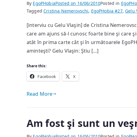
By
EgoPHobia
Posted on
16/06/2010
Posted in
EgoPHo
Tagged
Cristina Nemerovschi
,
EgoPHobia #27
,
Gelu 
[interviu cu Gelu Vlaşin] de Cristina Nemerovsc
care am ajuns să-l cunosc foarte bine şi care şi
atât în prima carte cât şi în următoarele EgoPHo
aminteşti? Gelu Vlaşin: Ştiu […]
Share this:
Facebook
X
Read More
Am fost şi sunt un veşn
By
EgoPHobia
Posted on
16/06/2010
Posted in
EgoPHo