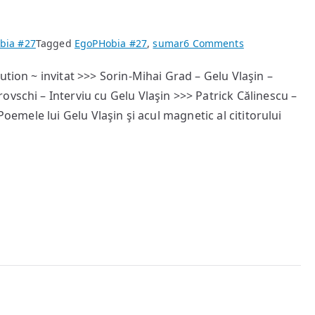
on
bia #27
Tagged
EgoPHobia #27
,
sumar
6 Comments
EgoPHobia
ution ~ invitat >>> Sorin-Mihai Grad – Gelu Vlaşin –
#27
vschi – Interviu cu Gelu Vlaşin >>> Patrick Călinescu –
Poemele lui Gelu Vlaşin şi acul magnetic al cititorului