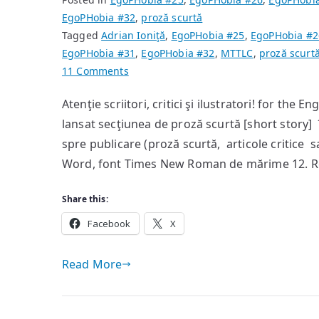
EgoPHobia #32
,
proză scurtă
Tagged
Adrian Ioniţă
,
EgoPHobia #25
,
EgoPHobia #2
EgoPHobia #31
,
EgoPHobia #32
,
MTTLC
,
proză scurt
on
11 Comments
Notă
Atenţie scriitori, critici şi ilustratori! for th
Editorială
lansat secţiunea de proză scurtă [short story]
spre publicare (proză scurtă, articole critice sa
Word, font Times New Roman de mărime 12. 
Share this:
Facebook
X
Read More