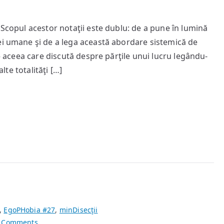
 Scopul acestor notaţii este dublu: de a pune în lumină
ei umane şi de a lega această abordare sistemică de
 – aceea care discută despre părţile unui lucru legându-
lte totalităţi […]
,
EgoPHobia #27
,
minDisecţii
on
 Comments