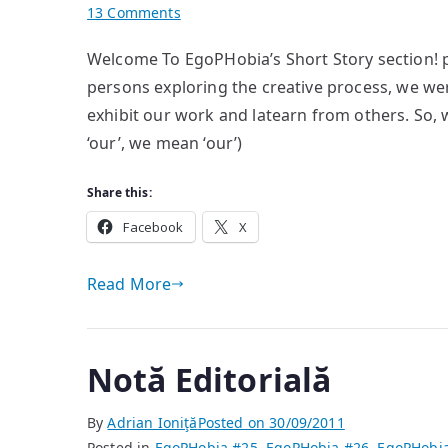
on
13 Comments
Editorial
Welcome To EgoPHobia’s Short Story section! p
Note
persons exploring the creative process, we we
exhibit our work and latearn from others. So,
‘our’, we mean ‘our’)
Share this:
Facebook
X
Read More
Notă Editorială
By
Adrian Ioniţă
Posted on
30/09/2011
Posted in
EgoPHobia #25
,
EgoPHobia #26
,
EgoPHobi