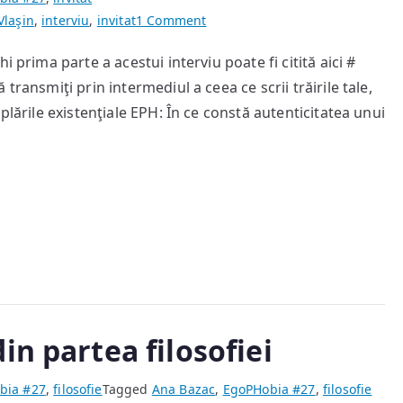
on
Vlaşin
,
interviu
,
invitat
1 Comment
Am
 prima parte a acestui interviu poate fi citită aici #
fost
transmiţi prin intermediul a ceea ce scrii trăirile tale,
şi
sunt
plările existenţiale EPH: În ce constă autenticitatea unui
un
veşnic
călător
[II]
in partea filosofiei
bia #27
,
filosofie
Tagged
Ana Bazac
,
EgoPHobia #27
,
filosofie