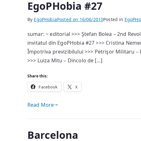
EgoPHobia #27
By
EgoPHobia
Posted on
16/06/2010
Posted in
EgoPHo
sumar: ~ editorial >>> Ştefan Bolea – 2nd Revol
invitatul din EgoPHobia #27 >>> Cristina Nemero
Împotriva previzibilului >>> Petrişor Militaru – 
>>> Luiza Mitu – Dincolo de […]
Share this:
Facebook
X
Read More
Barcelona