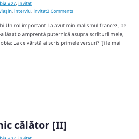
bia #27
,
invitat
on
Vlaşin
,
interviu
,
invitat
3 Comments
Am
hi Un rol important l-a avut minimalismul francez, pe
fost
-a lăsat o amprentă puternică asupra scriiturii mele,
şi
sunt
bia: La ce vârstă ai scris primele versuri? Ţi le mai
un
veşnic
călător
[I]
ic călător [II]
bia #27
,
invitat