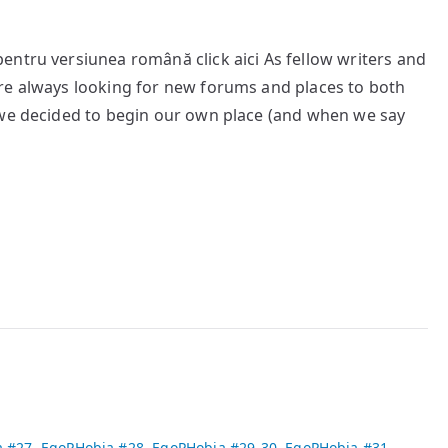
entru versiunea română click aici As fellow writers and
re always looking for new forums and places to both
 we decided to begin our own place (and when we say
a #27
,
EgoPHobia #28
,
EgoPHobia #29-30
,
EgoPHobia #31
,