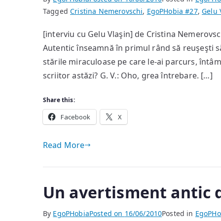
Tagged
Cristina Nemerovschi
,
EgoPHobia #27
,
Gelu 
[interviu cu Gelu Vlaşin] de Cristina Nemerovschi
Autentic înseamnă în primul rând să reuşeşti să 
stările miraculoase pe care le-ai parcurs, întâm
scriitor astăzi? G. V.: Oho, grea întrebare. […]
Share this:
Facebook
X
Read More
Un avertisment antic d
By
EgoPHobia
Posted on
16/06/2010
Posted in
EgoPHo