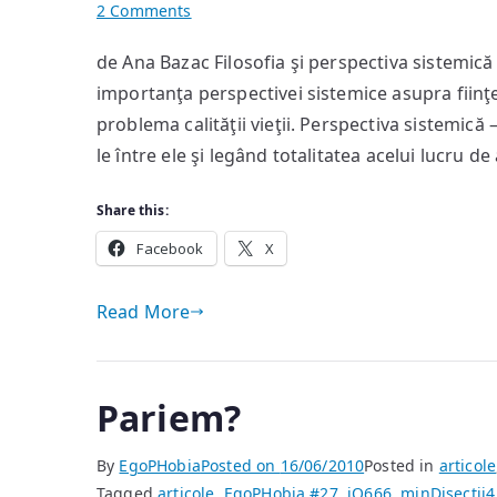
on
2 Comments
Un
de Ana Bazac Filosofia şi perspectiva sistemică
avertisment
importanţa perspectivei sistemice asupra fiinţ
antic
din
problema calităţii vieţii. Perspectiva sistemică
partea
le între ele şi legând totalitatea acelui lucru de a
filosofiei
Share this:
Facebook
X
Read More
Pariem?
By
EgoPHobia
Posted on
16/06/2010
Posted in
articole
Tagged
articole
,
EgoPHobia #27
,
iQ666
,
minDisecţii
4