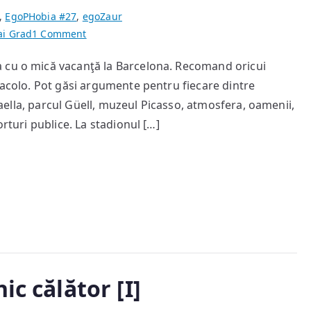
,
EgoPHobia #27
,
egoZaur
on
ai Grad
1 Comment
Barcelona
 cu o mică vacanţă la Barcelona. Recomand oricui
 acolo. Pot găsi argumente pentru fiecare dintre
 paella, parcul Güell, muzeul Picasso, atmosfera, oamenii,
orturi publice. La stadionul […]
ic călător [I]