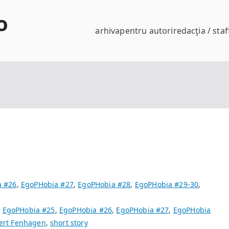
o
arhiva
pentru autori
redacţia / staf
a #26
,
EgoPHobia #27
,
EgoPHobia #28
,
EgoPHobia #29-30
,
,
EgoPHobia #25
,
EgoPHobia #26
,
EgoPHobia #27
,
EgoPHobia
ert Fenhagen
,
short story