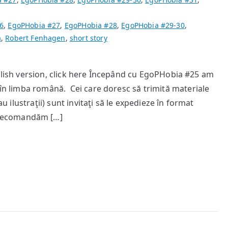
6
,
EgoPHobia #27
,
EgoPHobia #28
,
EgoPHobia #29-30
,
ă
,
Robert Fenhagen
,
short story
e English version, click here Începând cu EgoPHobia #25 am
 în limba română. Cei care doresc să trimită materiale
u ilustraţii) sunt invitaţi să le expedieze în format
Recomandăm […]