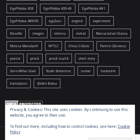
EgoPHobia #38
EgoPHobia #39-40
EgoPHobia #41
EgoPHobia #89/90
egoZaur
english
experiment
filosofie
imagini
interviu
invitat
Marius-Iulian Stancu
Monica Manolachi
MTTLC
Oliviu Crâznic
Patrick Călinescu
poezie
proză
proză scurtă
short story
Sorin-Mihai Grad
Studii fantastice
sumar
traducere
translation
Ștefan Bolea
Privacy & Cookies: This site uses cookies. By continuing to use this
website, you agree to their use.
To find out more, including how to control cookies, see here:
Cookie
Policy
Copyright © 2026
www.egophobia.ro
. Powered by
Zakra
and