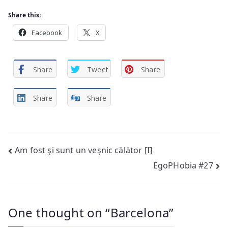
Share this:
Facebook
X
Share
Tweet
Share
Share
Share
Post
Am fost şi sunt un veşnic călător [I]
EgoPHobia #27
navigation
One thought on “
Barcelona
”