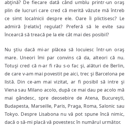
abţină? De fiecare dată când umblu printr-un oraş
plin de lucruri care cred că merită văzute mă întreb
ce simt localnicii despre ele. Oare îi plictisesc? Le
admiră [relativ] regulat? Preferă să le evite sau
încearcă să treacă pe la ele cât mai des posibil?
Nu ştiu dacă mi-ar plăcea să locuiesc într-un oraş
mare. Uneori îmi par convins că da, alteori că nu.
Totuşi cred că n-ar fi rău s-o fac şi, alături de Berlin,
de care v-am mai povestit pe aici, trec şi Barcelona pe
listă. Din ce-am mai vizitat, ar fi posibil să intre şi
Viena sau Milano acolo, după ce mai dau pe acolo mă
mai gândesc, spre deosebire de Atena, Bucureşti,
Budapesta, Marseille, Paris, Praga, Roma, Salonic sau
Tokyo. Despre Lisabona nu vă pot spune încă nimic,
dacă o să-mi placă vă povestesc în numărul următor.