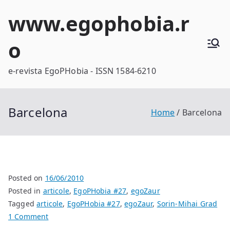
Skip
www.egophobia.r
to
content
o
e-revista EgoPHobia - ISSN 1584-6210
Barcelona
Home
Barcelona
Posted on
16/06/2010
Posted in
articole
,
EgoPHobia #27
,
egoZaur
Tagged
articole
,
EgoPHobia #27
,
egoZaur
,
Sorin-Mihai Grad
on
1 Comment
Barcelona