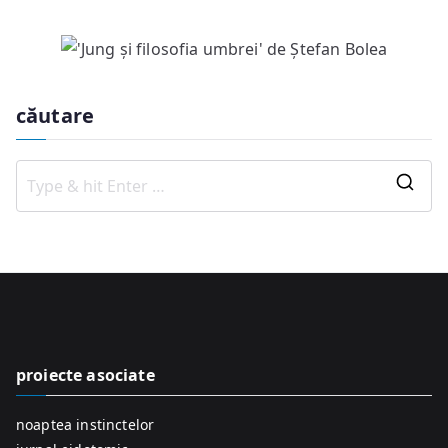
căutare
S
e
a
r
c
h
f
proiecte asociate
o
r
noaptea instinctelor