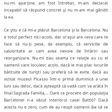
nu-mi aparţine, am fost întrebat, m-am declarat
incapabil să răspund concret şi nu m-am mai gândit
la ea.
Ce ştiu e că mi-a plăcut Barcelona şi la Barcelona. Nu
e totul perfect nici acolo, dar oraşul are ceva care te
face să nu-ţi pese, de exemplu, că serviciile de
salubritate ar cam avea nevoie de întăriri sau
reorganizare. Nu-mi dau seama ce relaţie au cu el
oamenii care locuiesc acolo, dacă le mai plac locurile
bântuite de turişti sau preferă să le evite, dacă au
vizitat muzeul Picasso într-o primă duminică a unei
luni sau deloc, dacă aşteaptă să vadă cum va arăta în
final Sagrada Familia,… Oare ce procent din populaţia
Barcelonei n-a văzut interiorul casei Battló? Dacă
acesta nu e zero, cum de au reuşit oamenii ăia să se