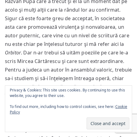
Răzvan Þupa care a trecut şi el la un moment dat pe
acolo şi mulţi alţii care la rândul lor au confirmat.
Sigur că este foarte greu de acceptat, în societatea
asta care promovează virulenţa şi nonvaloarea, un
autor puternic, care vine cu un nivel de scriitură care
nu este chiar pe înţelesul tuturor şi mă refer aici la
Orbitor
. Dar n-ar trebui să uităm poeziile pe care le-a
scris Mircea Cărtărescu şi care sunt extraordinare.
Pentru a judeca un autor în ansamblul valoric, trebuie
sa-i studiem şi să-i înţelegem întreaga operă, chiar
este o operă şi nu neapărat să ne oprim la ce a
Privacy & Cookies: This site uses cookies. By continuing to use this
însemnat
Levantul
, care este un monument fără
website, you agree to their use.
exagerare în literatura română contemporană, să
To find out more, including how to control cookies, see here:
Cookie
mergem mai departe să vedem ce s-a întâmplat cu
Policy
celelalte poezii, să trecem apoi prin proza cu care a
debutat şi care eu zic că a însemnat ceva –
Travesti
şi