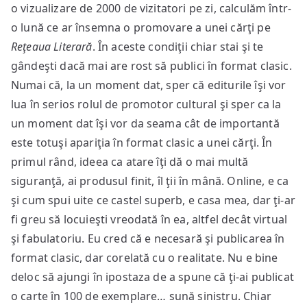
o vizualizare de 2000 de vizitatori pe zi, calculăm într-
o lună ce ar însemna o promovare a unei cărţi pe
Reţeaua Literară
. În aceste condiţii chiar stai şi te
gândeşti dacă mai are rost să publici în format clasic.
Numai că, la un moment dat, sper că editurile îşi vor
lua în serios rolul de promotor cultural şi sper ca la
un moment dat îşi vor da seama cât de importantă
este totuşi apariţia în format clasic a unei cărţi. În
primul rând, ideea ca atare îţi dă o mai multă
siguranţă, ai produsul finit, îl ţii în mână. Online, e ca
şi cum spui uite ce castel superb, e casa mea, dar ţi-ar
fi greu să locuieşti vreodată în ea, altfel decât virtual
şi fabulatoriu. Eu cred că e necesară şi publicarea în
format clasic, dar corelată cu o realitate. Nu e bine
deloc să ajungi în ipostaza de a spune că ţi-ai publicat
o carte în 100 de exemplare… sună sinistru. Chiar