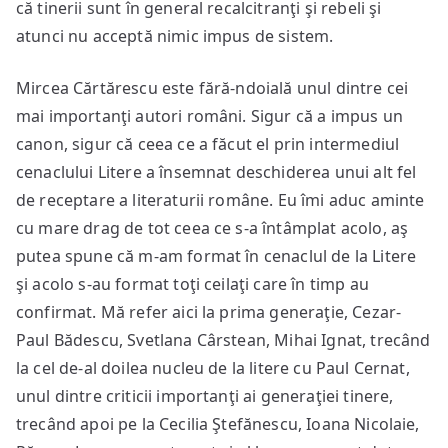
că tinerii sunt în general recalcitranţi şi rebeli şi
atunci nu acceptă nimic impus de sistem.
Mircea Cărtărescu este fără-ndoială unul dintre cei
mai importanţi autori români. Sigur că a impus un
canon, sigur că ceea ce a făcut el prin intermediul
cenaclului Litere a însemnat deschiderea unui alt fel
de receptare a literaturii române. Eu îmi aduc aminte
cu mare drag de tot ceea ce s-a întâmplat acolo, aş
putea spune că m-am format în cenaclul de la Litere
şi acolo s-au format toţi ceilaţi care în timp au
confirmat. Mă refer aici la prima generaţie, Cezar-
Paul Bădescu, Svetlana Cârstean, Mihai Ignat, trecând
la cel de-al doilea nucleu de la litere cu Paul Cernat,
unul dintre criticii importanţi ai generaţiei tinere,
trecând apoi pe la Cecilia Ştefănescu, Ioana Nicolaie,