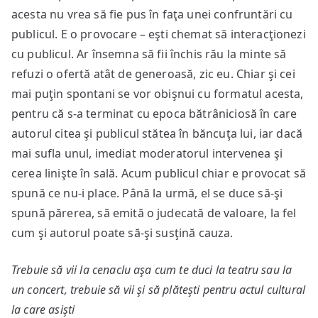
acesta nu vrea să fie pus în faţa unei confruntări cu
publicul. E o provocare – eşti chemat să interacţionezi
cu publicul. Ar însemna să fii închis rău la minte să
refuzi o ofertă atât de generoasă, zic eu. Chiar şi cei
mai puţin spontani se vor obişnui cu formatul acesta,
pentru că s-a terminat cu epoca bătrâniciosă în care
autorul citea şi publicul stătea în băncuţa lui, iar dacă
mai sufla unul, imediat moderatorul intervenea şi
cerea linişte în sală. Acum publicul chiar e provocat să
spună ce nu-i place. Până la urmă, el se duce să-şi
spună părerea, să emită o judecată de valoare, la fel
cum şi autorul poate să-şi susţină cauza.
Trebuie să vii la cenaclu aşa cum te duci la teatru sau la
un concert, trebuie să vii şi să plăteşti pentru actul cultural
la care asişti