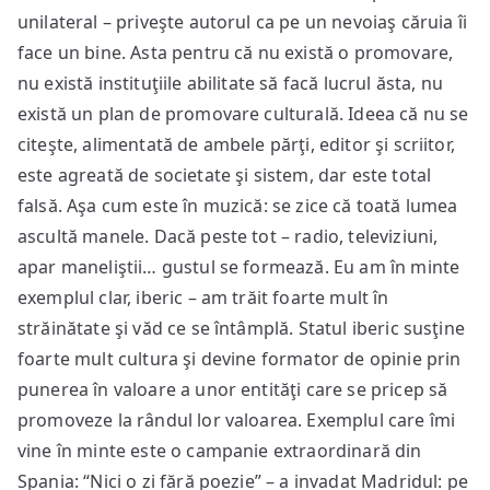
unilateral – priveşte autorul ca pe un nevoiaş căruia îi
face un bine. Asta pentru că nu există o promovare,
nu există instituţiile abilitate să facă lucrul ăsta, nu
există un plan de promovare culturală. Ideea că nu se
citeşte, alimentată de ambele părţi, editor şi scriitor,
este agreată de societate şi sistem, dar este total
falsă. Aşa cum este în muzică: se zice că toată lumea
ascultă manele. Dacă peste tot – radio, televiziuni,
apar maneliştii… gustul se formează. Eu am în minte
exemplul clar, iberic – am trăit foarte mult în
străinătate şi văd ce se întâmplă. Statul iberic susţine
foarte mult cultura şi devine formator de opinie prin
punerea în valoare a unor entităţi care se pricep să
promoveze la rândul lor valoarea. Exemplul care îmi
vine în minte este o campanie extraordinară din
Spania: “Nici o zi fără poezie” – a invadat Madridul: pe