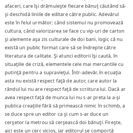
afaceri, care îşi drămuieşte fiecare bănuţ căutând să-
şi deschidă liniile de editare către public. Adevărul
este în felul următor: când sistemul nu promovează
cultura, când valorizarea se face cu vip-uri de carton
şi alemente aşa zis culturale de doi bani, logic că nu
există un public format care să se îndrepte către
literatura de calitate. Şi atunci editorii îşi caută, în
situaţiile de criză, elementele cele mai mercantile cu
putinţă pentru a supravieţui. Într-adevăr, în ecuaţia
asta nu există respect faţă de autor, care autor la
rândul lui nu are respect faţă de scriitura lui. Dacă ar
avea respect faţă de munca lui nu s-ar preta la a-şi
publica creaţiile fără să primească nimic în schimb, a
se duce spre un editor ca şi cum s-ar duce un
cerşetor la metrou să cerşească doi bănuţi. Fireşte,
aici este un cerc vicios, iar editorul se comportă