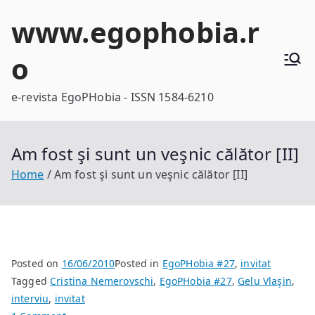
Skip
www.egophobia.r
to
content
o
e-revista EgoPHobia - ISSN 1584-6210
Am fost şi sunt un veşnic călător [II]
Home
Am fost şi sunt un veşnic călător [II]
Posted on
16/06/2010
Posted in
EgoPHobia #27
,
invitat
Tagged
Cristina Nemerovschi
,
EgoPHobia #27
,
Gelu Vlaşin
,
interviu
,
invitat