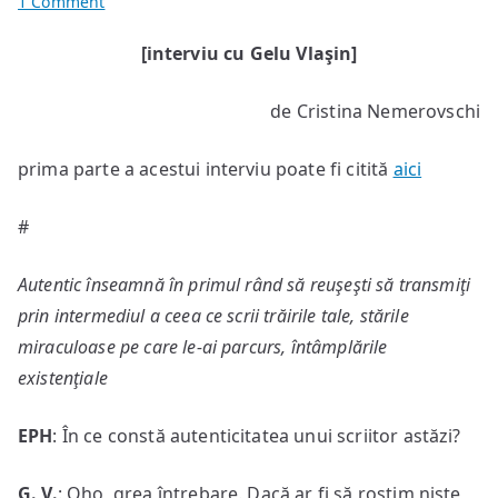
on
1 Comment
Am
[interviu cu Gelu Vlaşin]
fost
şi
de Cristina Nemerovschi
sunt
un
prima parte a acestui interviu poate fi citită
veşnic
aici
călător
[II]
#
Autentic înseamnă în primul rând să reuşeşti să transmiţi
prin intermediul a ceea ce scrii trăirile tale, stările
miraculoase pe care le-ai parcurs, întâmplările
existenţiale
EPH
: În ce constă autenticitatea unui scriitor astăzi?
G. V.
: Oho, grea întrebare. Dacă ar fi să rostim nişte