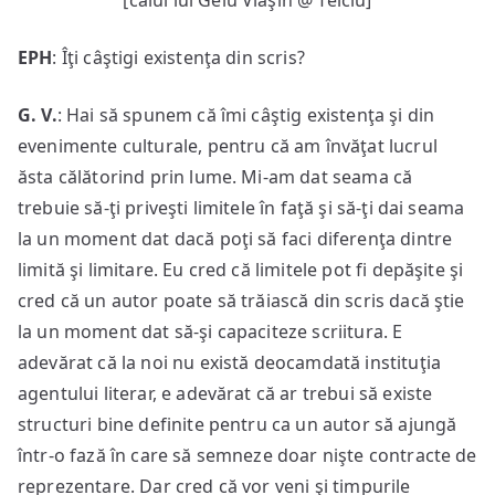
[calul lui Gelu Vlaşin @ Telciu]
EPH
: Îţi câştigi existenţa din scris?
G. V.
: Hai să spunem că îmi câştig existenţa şi din
evenimente culturale, pentru că am învăţat lucrul
ăsta călătorind prin lume. Mi-am dat seama că
trebuie să-ţi priveşti limitele în faţă şi să-ţi dai seama
la un moment dat dacă poţi să faci diferenţa dintre
limită şi limitare. Eu cred că limitele pot fi depăşite şi
cred că un autor poate să trăiască din scris dacă ştie
la un moment dat să-şi capaciteze scriitura. E
adevărat că la noi nu există deocamdată instituţia
agentului literar, e adevărat că ar trebui să existe
structuri bine definite pentru ca un autor să ajungă
într-o fază în care să semneze doar nişte contracte de
reprezentare. Dar cred că vor veni şi timpurile