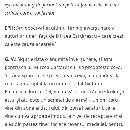
eşti un autor gata format, să poţi să-ţi pui o etichetă de
scriitor care a confirmat
EPH
: Am observat în ultimul timp o înverşunare a
autorilor tineri faţă de Mircea Cărtărescu – care crezi
că este cauza acesteia?
G. V.
: Sigur, există o anumită înverşunare, şi asta
pentru că lui Mircea Cărtărescu i se pregăteşte ceva.
Şi când spun că i se pregăteşte ceva, mă gândesc la
ce i s-a întâmplat la un moment dat bietului
Eminescu. Într-un fel, eu nu văd nimic rău în virulenţa
asta, şi aici este un semnal de alarmă – un om care
vine din zona artisticului, din zona literaturii, care
vine cumva aproape impus, la nivel de receptare mai
ales din partea tinerilor, are reversul medaliei, pentru