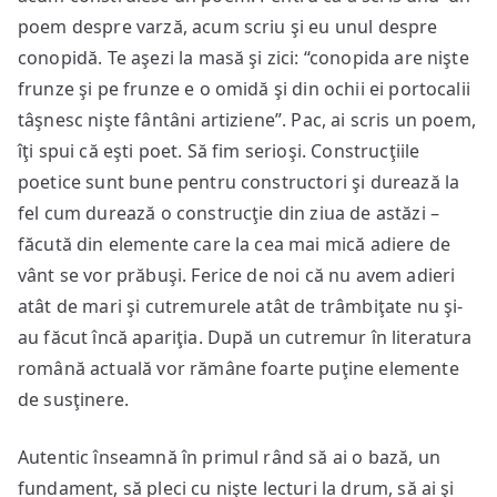
poem despre varză, acum scriu şi eu unul despre
conopidă. Te aşezi la masă şi zici: “conopida are nişte
frunze şi pe frunze e o omidă şi din ochii ei portocalii
tâşnesc nişte fântâni artiziene”. Pac, ai scris un poem,
îţi spui că eşti poet. Să fim serioşi. Construcţiile
poetice sunt bune pentru constructori şi durează la
fel cum durează o construcţie din ziua de astăzi –
făcută din elemente care la cea mai mică adiere de
vânt se vor prăbuşi. Ferice de noi că nu avem adieri
atât de mari şi cutremurele atât de trâmbiţate nu şi-
au făcut încă apariţia. După un cutremur în literatura
română actuală vor rămâne foarte puţine elemente
de susţinere.
Autentic înseamnă în primul rând să ai o bază, un
fundament, să pleci cu nişte lecturi la drum, să ai şi