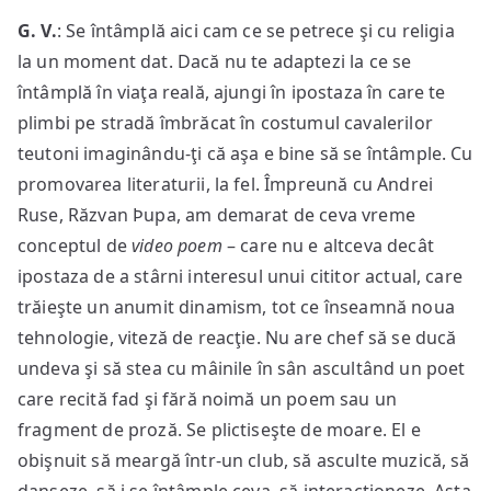
G. V.
: Se întâmplă aici cam ce se petrece şi cu religia
la un moment dat. Dacă nu te adaptezi la ce se
întâmplă în viaţa reală, ajungi în ipostaza în care te
plimbi pe stradă îmbrăcat în costumul cavalerilor
teutoni imaginându-ţi că aşa e bine să se întâmple. Cu
promovarea literaturii, la fel. Împreună cu Andrei
Ruse, Răzvan Þupa, am demarat de ceva vreme
conceptul de
video poem
– care nu e altceva decât
ipostaza de a stârni interesul unui cititor actual, care
trăieşte un anumit dinamism, tot ce înseamnă noua
tehnologie, viteză de reacţie. Nu are chef să se ducă
undeva şi să stea cu mâinile în sân ascultând un poet
care recită fad şi fără noimă un poem sau un
fragment de proză. Se plictiseşte de moare. El e
obişnuit să meargă într-un club, să asculte muzică, să