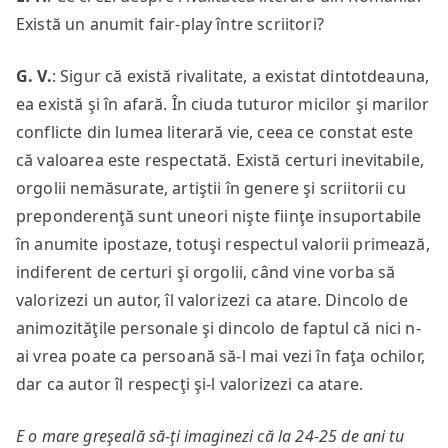
Există un anumit fair-play între scriitori?
G. V.
: Sigur că există rivalitate, a existat dintotdeauna,
ea există şi în afară. În ciuda tuturor micilor şi marilor
conflicte din lumea literară vie, ceea ce constat este
că valoarea este respectată. Există certuri inevitabile,
orgolii nemăsurate, artiştii în genere şi scriitorii cu
preponderenţă sunt uneori nişte fiinţe insuportabile
în anumite ipostaze, totuşi respectul valorii primează,
indiferent de certuri şi orgolii, când vine vorba să
valorizezi un autor, îl valorizezi ca atare. Dincolo de
animozităţile personale şi dincolo de faptul că nici n-
ai vrea poate ca persoană să-l mai vezi în faţa ochilor,
dar ca autor îl respecţi şi-l valorizezi ca atare.
E o mare greşeală să-ţi imaginezi că la 24-25 de ani tu