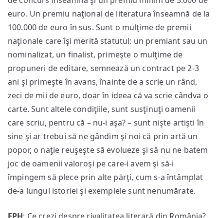
de concurs înseamnă şi un premiu minim de 3.000 de
euro. Un premiu naţional de literatura înseamnă de la
100.000 de euro în sus. Sunt o mulţime de premii
naţionale care îşi merită statutul: un premiant sau un
nominalizat, un finalist, primeşte o mulţime de
propuneri de editare, semnează un contract pe 2-3
ani şi primeşte în avans, înainte de a scrie un rând,
zeci de mii de euro, doar în ideea că va scrie cândva o
carte. Sunt altele condiţiile, sunt susţinuţi oamenii
care scriu, pentru că – nu-i aşa? – sunt nişte artişti în
sine şi ar trebui să ne gândim şi noi că prin artă un
popor, o naţie reuşeşte să evolueze şi să nu ne batem
joc de oamenii valoroşi pe care-i avem şi să-i
împingem să plece prin alte părţi, cum s-a întâmplat
de-a lungul istoriei şi exemplele sunt nenumărate.
EPH
: Ce crezi despre rivalitatea literară din România?