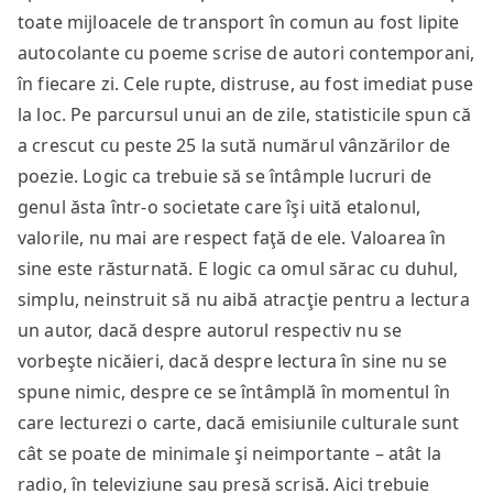
toate mijloacele de transport în comun au fost lipite
autocolante cu poeme scrise de autori contemporani,
în fiecare zi. Cele rupte, distruse, au fost imediat puse
la loc. Pe parcursul unui an de zile, statisticile spun că
a crescut cu peste 25 la sută numărul vânzărilor de
poezie. Logic ca trebuie să se întâmple lucruri de
genul ăsta într-o societate care îşi uită etalonul,
valorile, nu mai are respect faţă de ele. Valoarea în
sine este răsturnată. E logic ca omul sărac cu duhul,
simplu, neinstruit să nu aibă atracţie pentru a lectura
un autor, dacă despre autorul respectiv nu se
vorbeşte nicăieri, dacă despre lectura în sine nu se
spune nimic, despre ce se întâmplă în momentul în
care lecturezi o carte, dacă emisiunile culturale sunt
cât se poate de minimale şi neimportante – atât la
radio, în televiziune sau presă scrisă. Aici trebuie