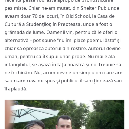
recentă peste 100, asta apropo de pronosticurile
pesimiste. Chiar ne-am mutat, din Shelter Pub unde
aveam doar 70 de locuri, în Old School, la Casa de
Cultură a Studenţilor, în Preoteasa, unde a fost o
grămadă de lume. Oamenii vin, pentru că le oferi o
alternativă – pot spune “nu îmi place poemul ăsta” şi
chiar să oprească autorul din rostire. Autorul devine
uman, pentru că îl supui unor probe. Nu mai e ăla
intangibilul, se aşază în faţa noastră şi noi trebuie să
ne închinăm. Nu, acum devine un simplu om care are
sau n-are ceva de spus şi publicul îl sancţionează sau
îl aplaudă.