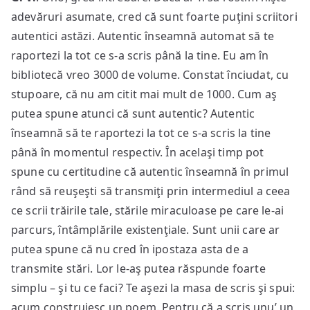
adevăruri asumate, cred că sunt foarte puţini scriitori
autentici astăzi. Autentic înseamnă automat să te
raportezi la tot ce s-a scris până la tine. Eu am în
bibliotecă vreo 3000 de volume. Constat înciudat, cu
stupoare, că nu am citit mai mult de 1000. Cum aş
putea spune atunci că sunt autentic? Autentic
înseamnă să te raportezi la tot ce s-a scris la tine
până în momentul respectiv. În acelaşi timp pot
spune cu certitudine că autentic înseamnă în primul
rând să reuşeşti să transmiţi prin intermediul a ceea
ce scrii trăirile tale, stările miraculoase pe care le-ai
parcurs, întâmplările existenţiale. Sunt unii care ar
putea spune că nu cred în ipostaza asta de a
transmite stări. Lor le-aş putea răspunde foarte
simplu – şi tu ce faci? Te aşezi la masa de scris şi spui:
acum construiesc un poem. Pentru că a scris unu’ un