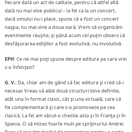
fiecare dată un act de calitate, pentru că altfel altă
dată nu mai vine publicul – la fel ca la un concert,
dacă omului nu-i place, spune că a fost un concert
naşpa, nu mai vine a doua oară. Vrem să organizăm
evenimente reuşite, şi până acum cel puţin observ că
desfăşurarea ediţiilor a fost evolutivă, nu involutivă.
EPH
: Ce ne mai poţi spune despre editura pe care vrei
s-o înfiinţezi?
G. V.
: Da, chiar am de gând să fac editura şi cred că-i
necesar. Vreau să aibă două structuri bine definite,
atât una în format clasic, cât şi una virtuală, care să
fie complementară şi care s-o promoveze pe cea
clasică. La fel am văzut-o chestia asta şi în Franţa şi în
Spania. O să mizez foarte mult pe sprijinul lui Andrei