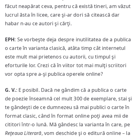
făcut neapărat ceva, pentru că există tineri, am văzut
lucrul ăsta în licee, care şi-ar dori să citească dar
habar n-au ce autori şi cărţi.
EPH
: Se vorbeşte deja despre inutilitatea de a publica
o carte în varianta clasică, atâta timp cât internetul
este mult mai prietenos cu autorii, cu timpul şi
eforturile lor. Crezi că în viitor tot mai mulţi scriitori
vor opta spre a-şi publica operele online?
G. V.
: E posibil. Dacă ne gândim că a publica o carte
de poezie înseamnă cel mult 300 de exemplare, stai şi
te gândeşti de ce dumnezeu să mai publici o carte în
format clasic, când în format online poţi avea mii de
cititori într-o lună. Mă gândesc la varianta în care, pe
Reţeaua Literară
, vom deschide şi o editură online – la