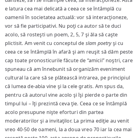
danseze, să i se întâmple ceva, să interacţioneze. Asta
e latura cea mai delicată a ceea ce se întâmplă cu
oamenii în societatea actuală: vor să interacţioneze,
vor să fie participativi. Nu poţi ca autor să te duci
acolo, să rosteşti un poem, 2, 5, 7 şi ăla să caşte
plictisit. Am venit cu conceptul de
slam poetry
şi cu
ceea ce se întâmplă în afară şi am reuşit să dăm peste
cap toate pronosticurile făcute de “amicii” noştri, care
spuneau că am înnebunit să organizăm eveniment
cultural la care să se plătească intrarea, pe principiul
că lumea de-abia vine şi la cele gratis. Am spus da,
pentru că autorul vine acolo şi îşi pierde o parte din
timpul lui – îţi prezintă ceva ţie. Ceea ce se întâmplă
acolo presupune nişte eforturi din partea
moderatorilor şi a invitaţilor. La prima ediţie au venit
vreo 40-50 de oameni, la a doua vreo 70 iar la cea mai