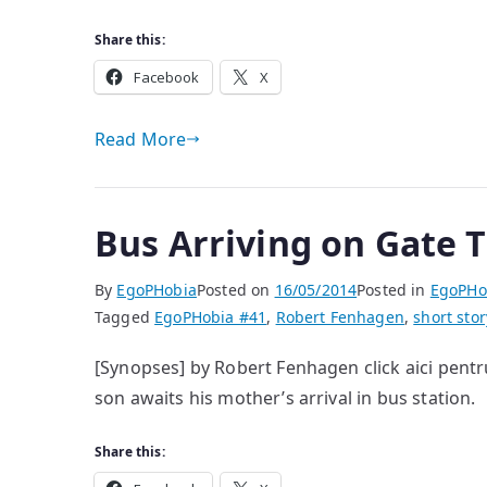
Share this:
Facebook
X
Read More
Bus Arriving on Gate 
By
EgoPHobia
Posted on
16/05/2014
Posted in
EgoPHo
Tagged
EgoPHobia #41
,
Robert Fenhagen
,
short stor
[Synopses] by Robert Fenhagen click aici pent
son awaits his mother’s arrival in bus station.
Share this: