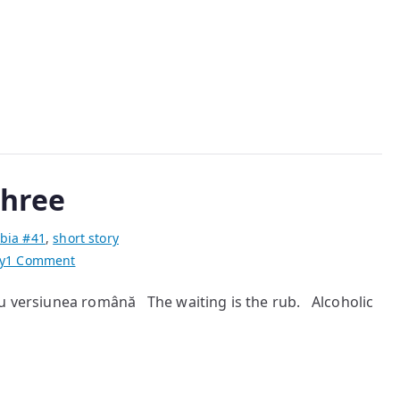
Poarta
Trei
Three
bia #41
,
short story
on
y
1 Comment
Bus
ru versiunea română The waiting is the rub. Alcoholic
Arriving
on
Gate
Three