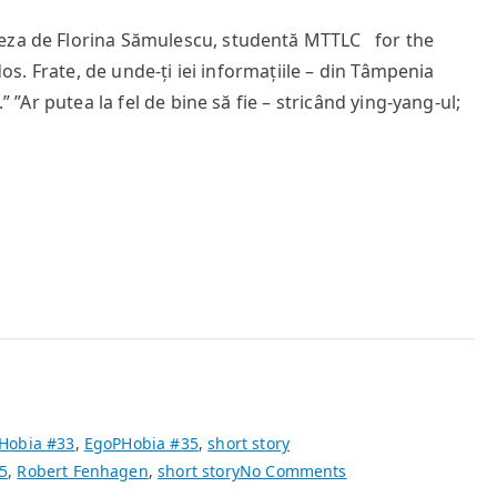
Ai
eza de Florina Sămulescu, studentă MTTLC for the
înțeles
dos. Frate, de unde-ți iei informațiile – din Tâmpenia
totul
pe
” ”Ar putea la fel de bine să fie – stricând ying-yang-ul;
dos
Hobia #33
,
EgoPHobia #35
,
short story
on
5
,
Robert Fenhagen
,
short story
No Comments