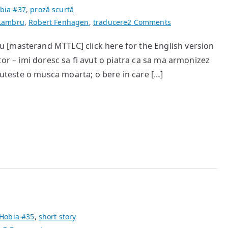
bia #37
,
proză scurtă
on
 Lambru
,
Robert Fenhagen
,
traducere
2 Comments
Urlet
 [masterand MTTLC] click here for the English version
[aplauze
tor – imi doresc sa fi avut o piatra ca sa ma armonizez
pentru
Allan
pluteste o musca moarta; o bere in care […]
Gingsberg]
Hobia #35
,
short story