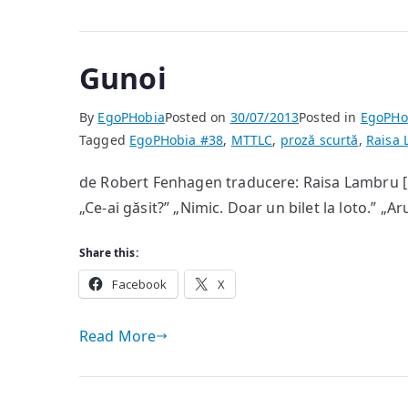
Gunoi
By
EgoPHobia
Posted on
30/07/2013
Posted in
EgoPHo
Tagged
EgoPHobia #38
,
MTTLC
,
proză scurtă
,
Raisa
de Robert Fenhagen traducere: Raisa Lambru [
„Ce-ai găsit?” „Nimic. Doar un bilet la loto.” „A
Share this:
Facebook
X
Read More