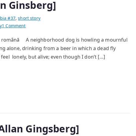
an Ginsberg]
bia #37
,
short story
on
y
1 Comment
Howl
nea română A neighborhood dog is howling a mournful
[Applause
g alone, drinking from a beer in which a dead fly
to
Allan
eel lonely, but alive; even though I don’t […]
Ginsberg]
Allan Gingsberg]