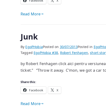
Facebook
X
Read More
Junk
By
EgoPHobia
Posted on
30/07/2013
Posted in
EgoPHo
Tagged
EgoPHobia #38
,
Robert Fenhagen
,
short stor
by Robert Fenhagen click aici pentru versiune
ticket.” “Throw it away. C’mon, we got a car
Share this:
Facebook
X
Read More