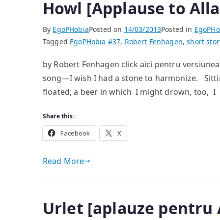
Howl [Applause to All
By
EgoPHobia
Posted on
14/03/2013
Posted in
EgoPHo
Tagged
EgoPHobia #37
,
Robert Fenhagen
,
short stor
by Robert Fenhagen click aici pentru versiu
song—I wish I had a stone to harmonize. Sittin
floated; a beer in which I might drown, too, I f
Share this:
Facebook
X
Read More
Urlet [aplauze pentru 