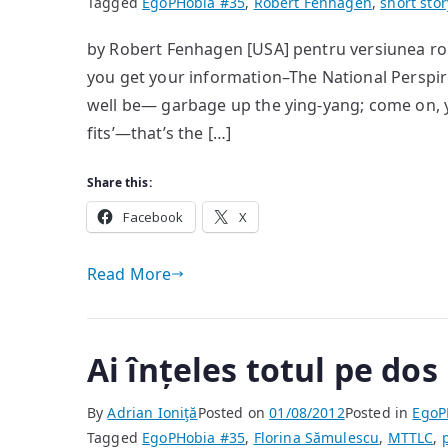
Tagged
EgoPHobia #35
,
Robert Fenhagen
,
short stor
by Robert Fenhagen [USA] pentru versiunea r
you get your information–The National Perspire
well be— garbage up the ying-yang; come on, yo
fits’—that’s the […]
Share this:
Facebook
X
Read More
Ai înțeles totul pe dos
By
Adrian Ioniţă
Posted on
01/08/2012
Posted in
EgoP
Tagged
EgoPHobia #35
,
Florina Sămulescu
,
MTTLC
,