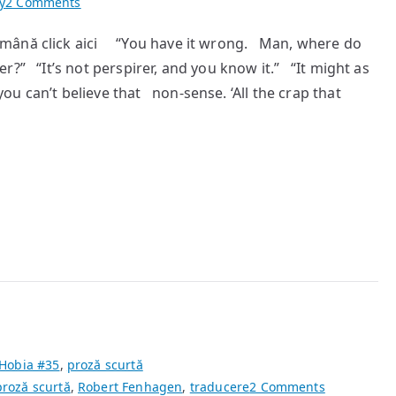
on
y
2 Comments
You
omână click aici “You have it wrong. Man, where do
have
r?” “It’s not perspirer, and you know it.” “It might as
it
wrong
u can’t believe that non-sense. ‘All the crap that
Hobia #35
,
proză scurtă
on
proză scurtă
,
Robert Fenhagen
,
traducere
2 Comments