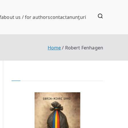
f
about us / for authors
contact
anunţuri
Home
Robert Fenhagen