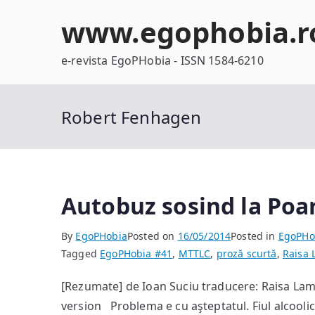
Skip
www.egophobia.r
to
content
e-revista EgoPHobia - ISSN 1584-6210
Robert Fenhagen
Autobuz sosind la Poar
By
EgoPHobia
Posted on
16/05/2014
Posted in
EgoPHo
Tagged
EgoPHobia #41
,
MTTLC
,
proză scurtă
,
Raisa
[Rezumate] de Ioan Suciu traducere: Raisa Lam
version Problema e cu aşteptatul. Fiul alcooli