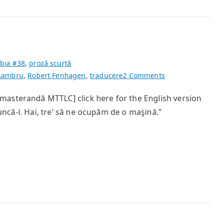
bia #38
,
proză scurtă
on
 Lambru
,
Robert Fenhagen
,
traducere
2 Comments
Gunoi
masterandă MTTLC] click here for the English version
runcă-l. Hai, tre’ să ne ocupăm de o maşină.”