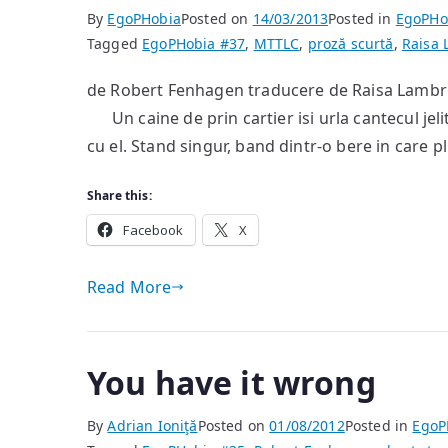
By
EgoPHobia
Posted on
14/03/2013
Posted in
EgoPHo
Tagged
EgoPHobia #37
,
MTTLC
,
proză scurtă
,
Raisa
de Robert Fenhagen traducere de Raisa Lambru
Un caine de prin cartier isi urla cantecul jeli
cu el. Stand singur, band dintr-o bere in care 
Share this:
Facebook
X
Read More
You have it wrong
By
Adrian Ioniţă
Posted on
01/08/2012
Posted in
EgoP