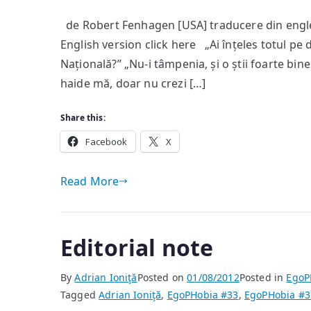
de Robert Fenhagen [USA] traducere din engl
English version click here „Ai înțeles totul pe 
Națională?” „Nu-i tâmpenia, și o știi foarte bine.
haide mă, doar nu crezi […]
Share this:
Facebook
X
Read More
Editorial note
By
Adrian Ioniţă
Posted on
01/08/2012
Posted in
EgoP
Tagged
Adrian Ioniţă
,
EgoPHobia #33
,
EgoPHobia #3