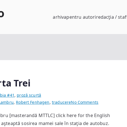
o
arhiva
pentru autori
redacţia / staf
ta Trei
bia #41
,
proză scurtă
on
 Lambru
,
Robert Fenhagen
,
traducere
No Comments
Autobuz
bru [masterandă MTTLC] click here for the English
sosind
c aşteaptă sosirea mamei sale în staţia de autobuz.
la