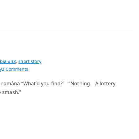
bia #38
,
short story
on
y
2 Comments
Junk
a română “What’d you find?” “Nothing. A lottery
 to smash.”