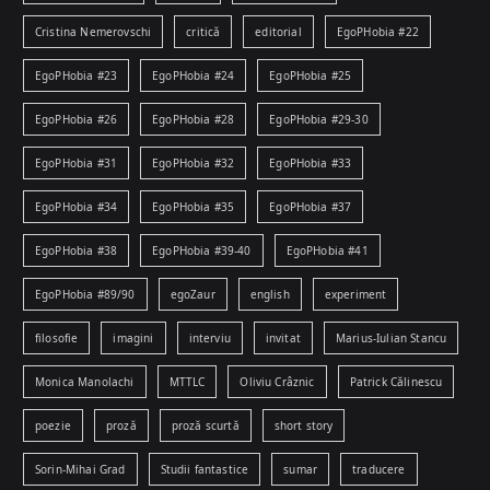
Cristina Nemerovschi
critică
editorial
EgoPHobia #22
EgoPHobia #23
EgoPHobia #24
EgoPHobia #25
EgoPHobia #26
EgoPHobia #28
EgoPHobia #29-30
EgoPHobia #31
EgoPHobia #32
EgoPHobia #33
EgoPHobia #34
EgoPHobia #35
EgoPHobia #37
EgoPHobia #38
EgoPHobia #39-40
EgoPHobia #41
EgoPHobia #89/90
egoZaur
english
experiment
filosofie
imagini
interviu
invitat
Marius-Iulian Stancu
Monica Manolachi
MTTLC
Oliviu Crâznic
Patrick Călinescu
poezie
proză
proză scurtă
short story
Sorin-Mihai Grad
Studii fantastice
sumar
traducere