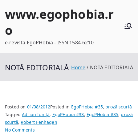
Skip
www.egophobia.r
to
content
o
e-revista EgoPHobia - ISSN 1584-6210
NOTĂ EDITORIALĂ
Home
NOTĂ EDITORIALĂ
Posted on
01/08/2012
Posted in
EgoPHobia #35
,
proză scurtă
Tagged
Adrian Ioniţă
,
EgoPHobia #33
,
EgoPHobia #35
,
proză
scurtă
,
Robert Fenhagen
on
No Comments
NOTĂ