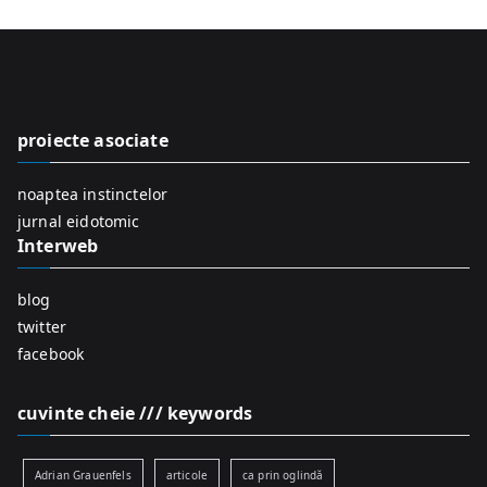
a
r
c
h
f
proiecte asociate
o
r
noaptea instinctelor
:
jurnal eidotomic
Interweb
blog
twitter
facebook
cuvinte cheie /// keywords
Adrian Grauenfels
articole
ca prin oglindă