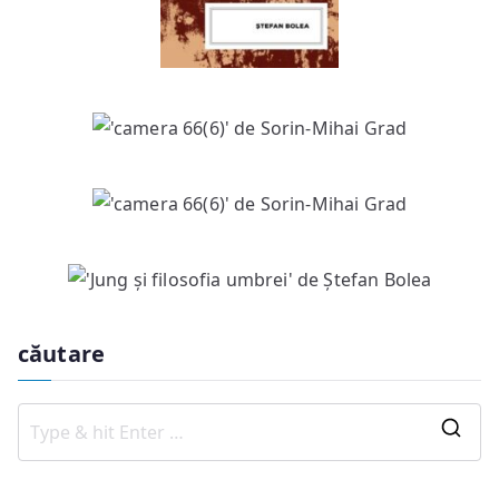
căutare
S
e