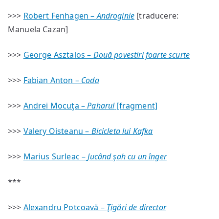
>>>
Robert Fenhagen –
Androginie
[traducere:
Manuela Cazan]
>>>
George Asztalos –
Două povestiri foarte scurte
>>>
Fabian Anton –
Coda
>>>
Andrei Mocuţa –
Paharul
[fragment]
>>>
Valery Oisteanu –
Bicicleta lui Kafka
>>>
Marius Surleac –
Jucând şah cu un înger
***
>>>
Alexandru Potcoavă –
Ţigări de director