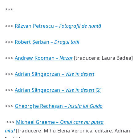
***
>>>
Răzvan Petrescu –
Fotografii de nuntă
>>>
Robert Şerban –
Dragul tatii
>>>
Andrew Kooman –
Nazar
[traducere: Laura Badea]
>>>
Adrian Sângeorzan –
Vise în deşert
>>>
Adrian Sângeorzan –
Vise în deşert
[2]
>>>
Gheorghe Recheşan –
Insula lui Guido
>>>
Michael Graeme –
Omul care nu putea
uita!
[traducere: Mihu Elena Veronica; editare: Adrian