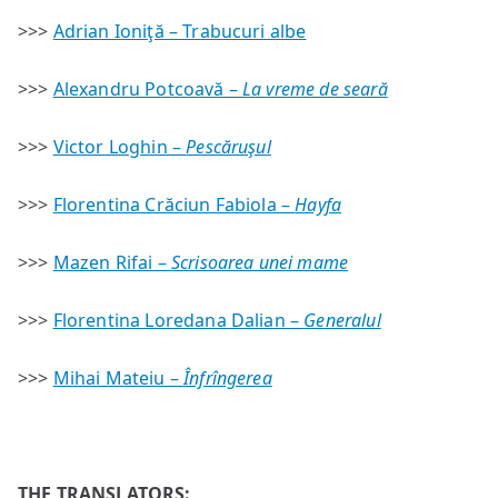
>>>
Adrian Ioniţă – Trabucuri albe
>>>
Alexandru Potcoavă –
La vreme de seară
>>>
Victor Loghin –
Pescăruşul
>>>
Florentina Crăciun Fabiola –
Hayfa
>>>
Mazen Rifai –
Scrisoarea unei mame
>>>
Florentina Loredana Dalian –
Generalul
>>>
Mihai Mateiu –
Înfrîngerea
THE TRANSLATORS: