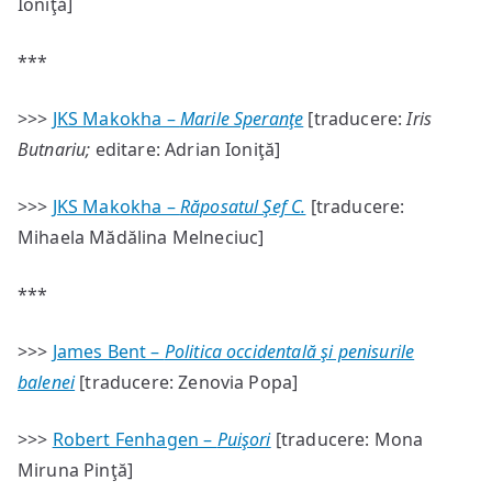
Ioniţă]
***
>>>
JKS Makokha –
Marile Speranţe
[traducere:
Iris
Butnariu;
editare: Adrian Ioniţă]
>>>
JKS Makokha –
Răposatul Şef C.
[traducere:
Mihaela Mădălina Melneciuc]
***
>>>
James Bent –
Politica occidentală şi penisurile
balenei
[traducere: Zenovia Popa]
>>>
Robert Fenhagen –
Puişori
[traducere: Mona
Miruna Pinţă]