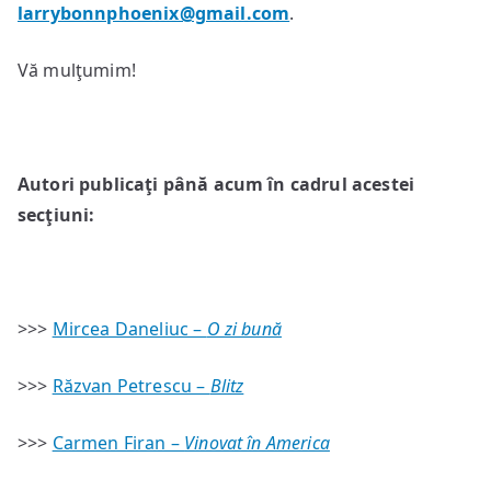
larrybonnphoenix@gmail.com
.
Vă mulţumim!
Autori publicaţi până acum în cadrul acestei
secţiuni:
>>>
Mircea Daneliuc –
O zi bună
>>>
Răzvan Petrescu –
Blitz
>>>
Carmen Firan –
Vinovat în America