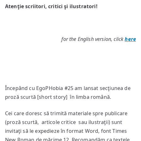
Atenţie scriitori, critici şi ilustratori!
EDITORIALĂ
for the English version, click
here
Începând cu EgoPHobia #25 am lansat secţiunea de
proză scurtă [short story] în limba română.
Cei care doresc să trimită materiale spre publicare
(proză scurtă, articole critice sau ilustraţii) sunt
invitaţi să le expedieze în format Word, font Times
New Roman de mărime 12. Recomandăm ca textele