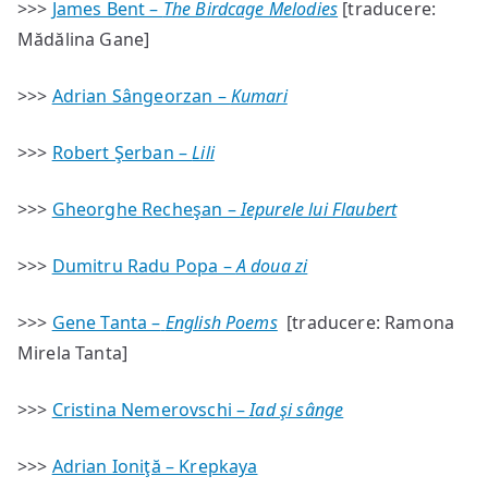
>>>
James Bent –
The Birdcage Melodies
[traducere:
Mădălina Gane]
>>>
Adrian Sângeorzan –
Kumari
>>>
Robert Şerban –
Lili
>>>
Gheorghe Recheşan –
Iepurele lui Flaubert
>>>
Dumitru Radu Popa –
A doua zi
>>>
Gene Tanta –
English Poems
[traducere: Ramona
Mirela Tanta]
>>>
Cristina Nemerovschi –
Iad şi sânge
>>>
Adrian Ioniţă – Krepkaya