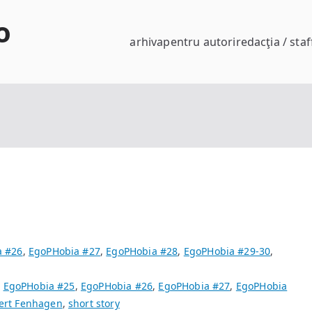
o
arhiva
pentru autori
redacţia / staf
a #26
,
EgoPHobia #27
,
EgoPHobia #28
,
EgoPHobia #29-30
,
,
EgoPHobia #25
,
EgoPHobia #26
,
EgoPHobia #27
,
EgoPHobia
ert Fenhagen
,
short story