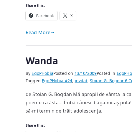
Share this:
Facebook
X
Read More
Wanda
By
EgoPHobia
Posted on
13/10/2009
Posted in
EgoPHo
Tagged
EgoPHobia #24
,
invitat
,
Stoian G. Bogdan
6 
de Stoian G. Bogdan Mă apropii de vârsta la care
poeme ca ăsta… Îmbătrânesc băga-mi-aş pula! 
să-mi termin de trăit adolescenţa.
Share this: