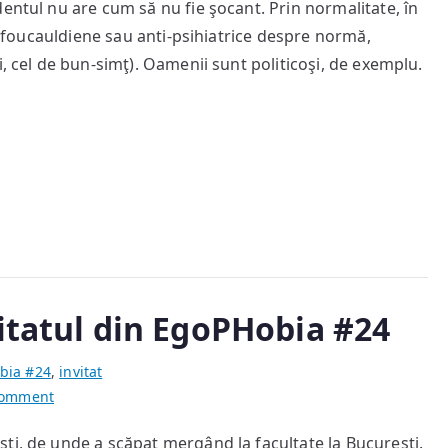
entul nu are cum să nu fie şocant. Prin normalitate, în
vs.
ii foucauldiene sau anti-psihiatrice despre normă,
West
i, cel de bun-simţ). Oamenii sunt politicoşi, de exemplu.
itatul din EgoPHobia #24
bia #24
,
invitat
on
Comment
Stoian
ti, de unde a scăpat mergând la facultate la Bucureşti.
G.