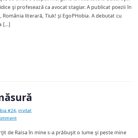
dice şi profesează ca avocat stagiar. A publicat poezii în
Bogdan
–
, România literară, Tiuk! şi EgoPHobia. A debutat cu
invitatul
a […]
din
EgoPHobia
#24
 măsură
bia #24
,
invitat
on
Comment
Sonet
it de Raisa în mine s-a prăbuşit o lume şi peste mine
într-