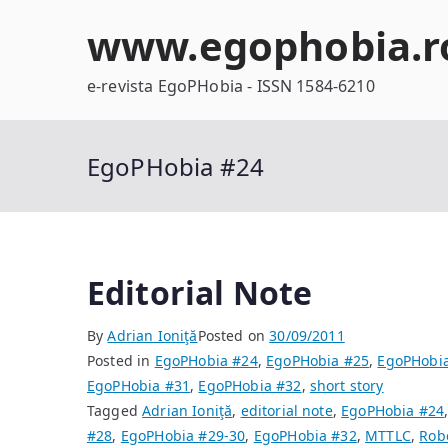
Skip
www.egophobia.r
to
content
e-revista EgoPHobia - ISSN 1584-6210
EgoPHobia #24
Editorial Note
By
Adrian Ioniţă
Posted on
30/09/2011
Posted in
EgoPHobia #24
,
EgoPHobia #25
,
EgoPHobi
EgoPHobia #31
,
EgoPHobia #32
,
short story
Tagged
Adrian Ioniţă
,
editorial note
,
EgoPHobia #24
#28
,
EgoPHobia #29-30
,
EgoPHobia #32
,
MTTLC
,
Rob