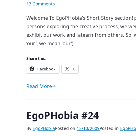
on
13 Comments
Editorial
Welcome To EgoPHobia’s Short Story section! p
Note
persons exploring the creative process, we we
exhibit our work and latearn from others. So,
‘our’, we mean ‘our’)
Share this:
Facebook
X
Read More
EgoPHobia #24
By
EgoPHobia
Posted on
13/10/2009
Posted in
EgoPHo