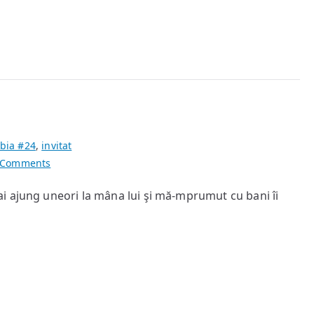
bia #24
,
invitat
on
 Comments
Ce
i ajung uneori la mâna lui şi mă-mprumut cu bani îi
se
bucură
tata