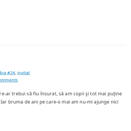
un
cal
verde
bia #24
,
invitat
on
Comments
Wanda
-ar trebui să fiu însurat, să am copii şi tot mai puţine
Iar bruma de ani pe care-o mai am nu-mi ajunge nici