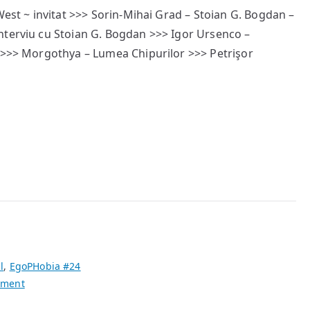
West ~ invitat >>> Sorin-Mihai Grad – Stoian G. Bogdan –
#24
nterviu cu Stoian G. Bogdan >>> Igor Ursenco –
e >>> Morgothya – Lumea Chipurilor >>> Petrişor
]
l
,
EgoPHobia #24
on
mment
West