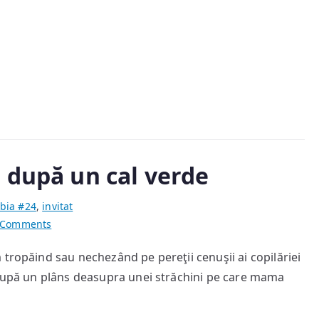
o
anumită
măsură
 după un cal verde
bia #24
,
invitat
on
 Comments
Toată
tropăind sau nechezând pe pereţii cenuşii ai copilăriei
viaţa
 după un plâns deasupra unei străchini pe care mama
am
alergat
după