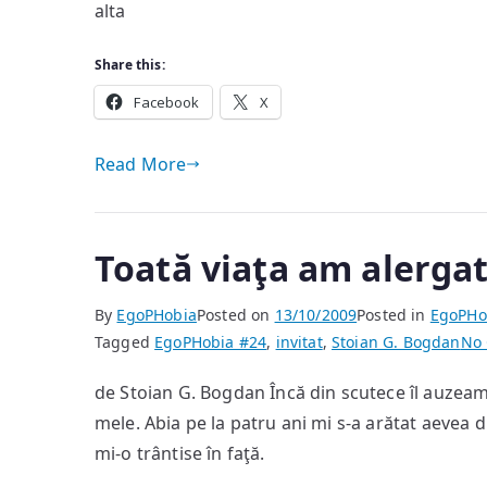
alta
Share this:
Facebook
X
Read More
Toată viaţa am alergat
By
EgoPHobia
Posted on
13/10/2009
Posted in
EgoPHo
Tagged
EgoPHobia #24
,
invitat
,
Stoian G. Bogdan
No
de Stoian G. Bogdan Încă din scutece îl auzeam 
mele. Abia pe la patru ani mi s-a arătat aevea
mi-o trântise în faţă.