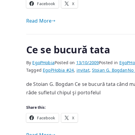
Facebook
X
Read More
Ce se bucură tata
By
EgoPHobia
Posted on
13/10/2009
Posted in
EgoPHo
Tagged
EgoPHobia #24
,
invitat
,
Stoian G. Bogdan
No
de Stoian G. Bogdan Ce se bucură tata când ma
râde sufletul chipul şi portofelul
Share this:
Facebook
X