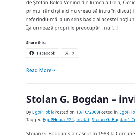
de Ştefan Bolea Venind din lumea a treia, Occid
primul rând (şi aici nu vreau să intru în discuţ
referindu-mă la un sens basic al acestei noţiun
Îşi urmează propriile preocupări, nu […]
Share this:
Facebook
X
Read More
Stoian G. Bogdan – inv
By
EgoPHobia
Posted on
13/10/2009
Posted in
EgoPHo
Tagged
EgoPHobia #24
,
invitat
,
Stoian G. Bogdan
1 
Stoian G. Bogdan s-a născut în 1983 la Comăneş