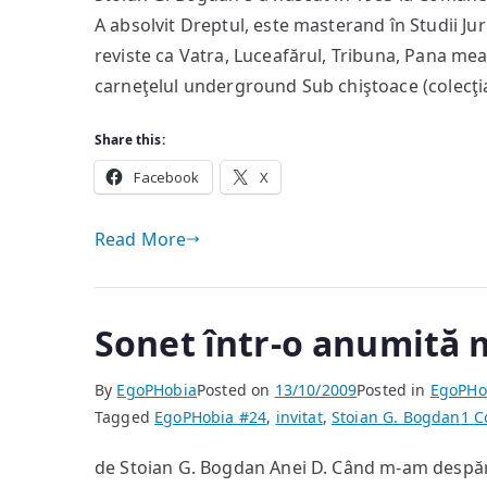
A absolvit Dreptul, este masterand în Studii Juri
reviste ca Vatra, Luceafărul, Tribuna, Pana mea
carneţelul underground Sub chiştoace (colecţi
Share this:
Facebook
X
Read More
Sonet într-o anumită
By
EgoPHobia
Posted on
13/10/2009
Posted in
EgoPHo
Tagged
EgoPHobia #24
,
invitat
,
Stoian G. Bogdan
1 
de Stoian G. Bogdan Anei D. Când m-am despărţ