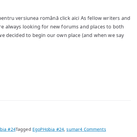
entru versiunea română click aici As fellow writers and
re always looking for new forums and places to both
 we decided to begin our own place (and when we say
on
bia #24
Tagged
EgoPHobia #24
,
sumar
4 Comments
EgoPHobia