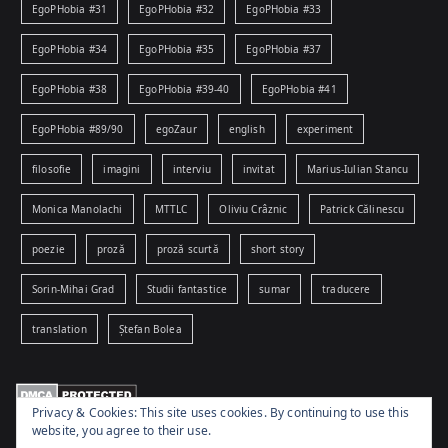
EgoPHobia #31
EgoPHobia #32
EgoPHobia #33
EgoPHobia #34
EgoPHobia #35
EgoPHobia #37
EgoPHobia #38
EgoPHobia #39-40
EgoPHobia #41
EgoPHobia #89/90
egoZaur
english
experiment
filosofie
imagini
interviu
invitat
Marius-Iulian Stancu
Monica Manolachi
MTTLC
Oliviu Crâznic
Patrick Călinescu
poezie
proză
proză scurtă
short story
Sorin-Mihai Grad
Studii fantastice
sumar
traducere
translation
Ștefan Bolea
Privacy & Cookies: This site uses cookies. By continuing to use this
website, you agree to their use.