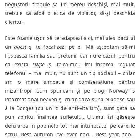
negustorii trebuie să fie mereu deschişi, mai mult,
trebuie să aibă o etică de violator, să-şi deschidă
clientul.
Este foarte uşor să te adaptezi aici, mai ales dacă ai
un
quest
şi te focalizezi pe el. Mă aşteptam să-mi
lipsească familia sau pretenii, dar nu e cazul, pentru
că există
skype
şi taică-meu îmi încarcă regulat
telefonul – mai mult, nu sunt un tip sociabil – chiar
am o mare simpatie şi comizeraţiune pentru
mizantropi. Cum spuneam şi pe blog, Norway is
informational heaven şi chiar dacă sună eliadesc sau
à la Borges (cu un iz de anti-vitalism), sunt gata să
pun spiritul înaintea sufletului. Ultimul îşi găseşte
defularea în poemele tot mai întunecate, pe care le
scriu. Best autumn I’ve ever had… Best year, too…