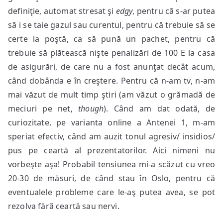
definiţie, automat stresat şi
edgy
, pentru că s-ar putea
să i se taie gazul sau curentul, pentru că trebuie să se
certe la poştă, ca să pună un pachet, pentru că
trebuie să plătească nişte penalizări de 100 E la casa
de asigurări, de care nu a fost anunţat decât acum,
când dobânda e în creştere. Pentru că n-am tv, n-am
mai văzut de mult timp ştiri (am văzut o grămadă de
meciuri pe net,
though
). Când am dat odată, de
curiozitate, pe varianta online a Antenei 1, m-am
speriat efectiv, când am auzit tonul agresiv/ insidios/
pus pe ceartă al prezentatorilor. Aici nimeni nu
vorbeşte aşa! Probabil tensiunea mi-a scăzut cu vreo
20-30 de măsuri, de când stau în Oslo, pentru că
eventualele probleme care le-aş putea avea, se pot
rezolva fără ceartă sau nervi.