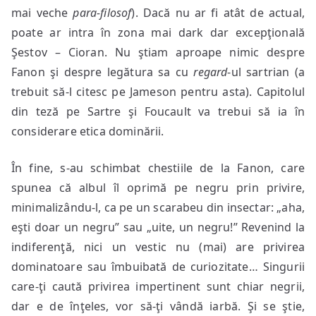
mai veche
para-filosof
). Dacă nu ar fi atât de actual,
poate ar intra în zona mai dark dar excepţională
Şestov – Cioran. Nu ştiam aproape nimic despre
Fanon şi despre legătura sa cu
regard
-ul sartrian (a
trebuit să-l citesc pe Jameson pentru asta). Capitolul
din teză pe Sartre şi Foucault va trebui să ia în
considerare etica dominării.
În fine, s-au schimbat chestiile de la Fanon, care
spunea că albul îl oprimă pe negru prin privire,
minimalizându-l, ca pe un scarabeu din insectar: „aha,
eşti doar un negru” sau „uite, un negru!” Revenind la
indiferenţă, nici un vestic nu (mai) are privirea
dominatoare sau îmbuibată de curiozitate… Singurii
care-ţi caută privirea impertinent sunt chiar negrii,
dar e de înţeles, vor să-ţi vândă iarbă. Şi se ştie,