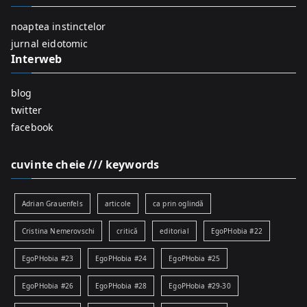
o
r
noaptea instinctelor
:
jurnal eidotomic
Interweb
blog
twitter
facebook
cuvinte cheie /// keywords
Adrian Grauenfels
articole
ca prin oglindă
Cristina Nemerovschi
critică
editorial
EgoPHobia #22
EgoPHobia #23
EgoPHobia #24
EgoPHobia #25
EgoPHobia #26
EgoPHobia #28
EgoPHobia #29-30