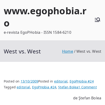
Skip
www.egophobia.r
to
content
o
e-revista EgoPHobia - ISSN 1584-6210
West vs. West
Home
West vs. West
Posted on
13/10/2009
Posted in
editorial
,
EgoPHobia #24
on
Tagged
editorial
,
EgoPHobia #24
,
Ștefan Bolea
1 Comment
West
de Ştefan Bolea
vs.
West