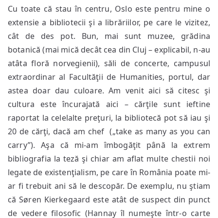
Cu toate că stau în centru, Oslo este pentru mine o
extensie a bibliotecii şi a librăriilor, pe care le vizitez,
cât de des pot. Bun, mai sunt muzee, grădina
botanică (mai mică decât cea din Cluj – explicabil, n-au
atâta floră norvegienii), săli de concerte, campusul
extraordinar al Facultăţii de Humanities, portul, dar
astea doar dau culoare. Am venit aici să citesc şi
cultura este încurajată aici – cărţile sunt ieftine
raportat la celelalte preţuri, la bibliotecă pot să iau şi
20 de cărţi, dacă am chef („take as many as you can
carry”). Aşa că mi-am îmbogăţit până la extrem
bibliografia la teză şi chiar am aflat multe chestii noi
legate de existenţialism, pe care în România poate mi-
ar fi trebuit ani să le descopăr. De exemplu, nu ştiam
că Søren Kierkegaard este atât de suspect din punct
de vedere filosofic (Hannay îl numeşte într-o carte