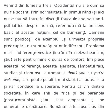
Venind din lumea a treia, Occidentul nu are cum să
nu fie şocant. Prin normalitate, în primul rând (şi aici
nu vreau să intru în discuţii foucauldiene sau anti-
psihiatrice despre normă, referindu-mă la un sens
basic al acestei noţiuni, cel de bun-simţ). Oamenii
sunt politicoşi, de exemplu. Îşi urmează propriile
preocupări, nu sunt
noisy
, sunt indiferenţi. Problema
marii indiferenţe vestice (intrăm în nietzscheanism,
ştiu) este pentru mine o sursă de confort. Îmi place
această indiferenţă, această lejeritate, zâmbetul fals,
studiat şi răspunsul automat la
thank you
cu
you’re
welcome
, care poate pe alţii, mai slabi, i-ar putea irita
şi i-ar conduce la disperare. Pentru că vin dintr-o
societate, în care anii de frică şi de paranoia
(post-)comunistă şi-au lăsat amprenta şi pe
generaţiile următoare. Românul este suspicios din