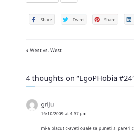
Share
Tweet
Share
Post
West vs. West
navigation
4 thoughts on “
EgoPHobia #24
griju
16/10/2009 at 4:57 pm
mi-a placut c-aveti ouale sa puneti si pareri c