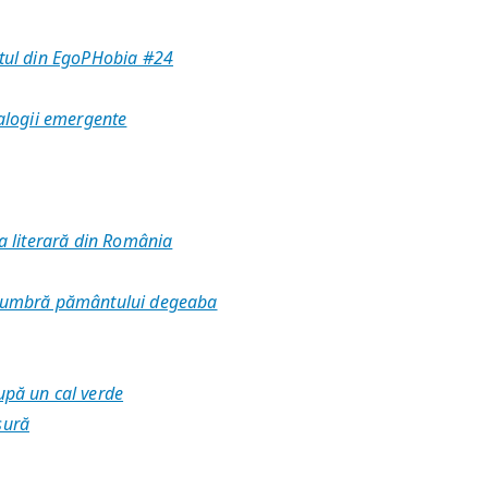
atul din EgoPHobia #24
ealogii emergente
ţa literară din România
e umbră pământului degeaba
upă un cal verde
sură