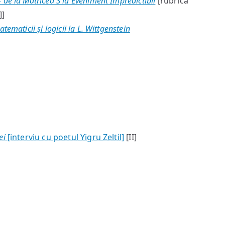
 de la Matricea S la Eveniment Impredictibil
[rubrica
]]
ematicii și logicii la L. Wittgenstein
ei
[interviu cu poetul Yigru Zeltil]
[II]