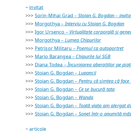
~
invitat
>>>
Sorin-Mihai Grad –
Stoian G. Bogdan – invit
>>>
Morgothya –
Interviu cu Stoian G. Bogdan
>>>
Igor Ursenco –
Virtualitate corporală şi gen
>>>
Morgothya –
Lumea Chipurilor
>>>
Petrişor Militaru –
Poemul ca autoportret
>>>
Mario Barangea –
Chipurile lui SGB
>>>
Diana Todea –
Încurajarea aberaţiilor pe pia
>>>
Stoian G. Bogdan –
Lupancii
>>>
Stoian G. Bogdan –
Pentru că simţea că fac
>>>
Stoian G. Bogdan –
Ce se bucură tata
>>>
Stoian G. Bogdan –
Wanda
>>>
Stoian G. Bogdan –
Toată viaţa am alergat d
>>>
Stoian G. Bogdan –
Sonet într-o anumită mă
~
articole