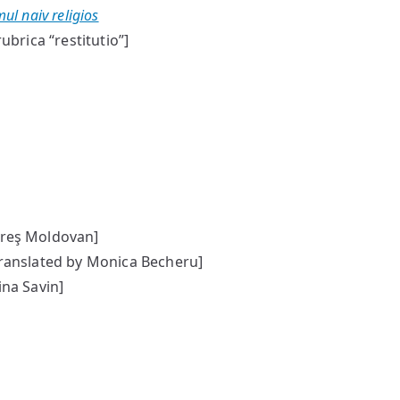
ul naiv religios
ubrica “restitutio”]
areş Moldovan]
ranslated by Monica Becheru]
ina Savin]