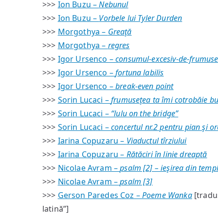
>>>
Ion Buzu –
Nebunul
>>>
Ion Buzu –
Vorbele lui Tyler Durden
>>>
Morgothya –
Greaţă
>>>
Morgothya –
regres
>>>
Igor Ursenco –
consumul-excesiv-de-frumuseţ
>>>
Igor Ursenco –
fortuna labilis
>>>
Igor Ursenco –
break-even point
>>>
Sorin Lucaci –
frumuseţea ta îmi cotrobăie bu
>>>
Sorin Lucaci –
“lulu on the bridge”
>>>
Sorin Lucaci –
concertul nr.2 pentru pian şi o
>>>
Iarina Copuzaru –
Viaductul tîrziului
>>>
Iarina Copuzaru –
Rătăciri în linie dreaptă
>>>
Nicolae Avram –
psalm [2] – ieşirea din temp
>>>
Nicolae Avram –
psalm [3]
>>>
Gerson Paredes Coz –
Poeme Wanka
[tradu
latină”]