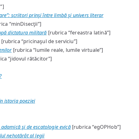
”]
”: scriitori prinşi între limbă şi univers literar
ica “minDisecţii”]
upă dictatura militară
[rubrica “fereastra latină”]
[rubrica “pricinaşul de serviciu”]
enilor
[rubrica “lumile reale, lumile virtuale”]
ica “jidovul rătăcitor”]
?
în istoria poeziei
 adamică şi de escatologie evică
[rubrica “egOPHob”]
lul nehotărât al legii