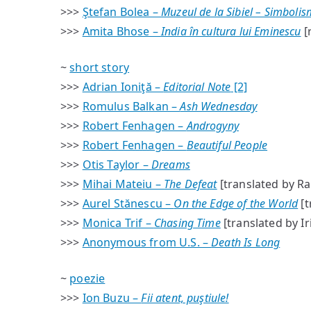
>>>
Ştefan Bolea –
Muzeul de la Sibiel – Simbolism
>>>
Amita Bhose –
India în cultura lui Eminescu
[r
~
short story
>>>
Adrian Ioniţă –
Editorial Note
[2]
>>>
Romulus Balkan –
Ash Wednesday
>>>
Robert Fenhagen –
Androgyny
>>>
Robert Fenhagen –
Beautiful People
>>>
Otis Taylor –
Dreams
>>>
Mihai Mateiu –
The Defeat
[translated by R
>>>
Aurel Stănescu –
On the Edge of the World
[t
>>>
Monica Trif –
Chasing Time
[translated by Ir
>>>
Anonymous from U.S. –
Death Is Long
~
poezie
>>>
Ion Buzu –
Fii atent, puştiule!