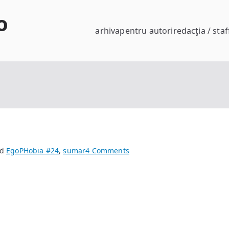
o
arhiva
pentru autori
redacţia / staf
on
ed
EgoPHobia #24
,
sumar
4 Comments
EgoPHobia
#24