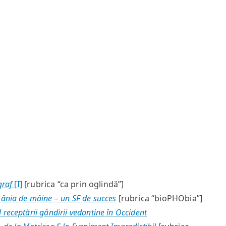
graf
[I]
[rubrica “ca prin oglindă”]
mânia de mâine – un SF de succes
[rubrica “bioPHObia”]
receptării gândirii vedantine în Occident