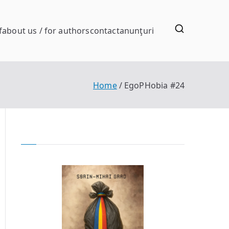
f
about us / for authors
contact
anunţuri
Home
EgoPHobia #24