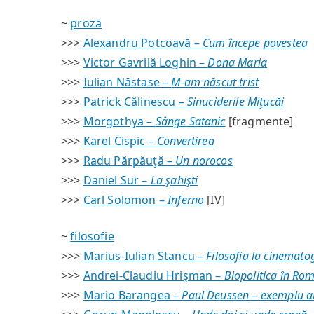
~
proză
>>>
Alexandru Potcoavă –
Cum începe povestea
>>>
Victor Gavrilă Loghin –
Dona Maria
>>>
Iulian Năstase –
M-am născut trist
>>>
Patrick Călinescu –
Sinuciderile Miţucăi
>>>
Morgothya –
Sânge Satanic
[fragmente]
>>>
Karel Cispic –
Convertirea
>>>
Radu Părpăuţă –
Un norocos
>>>
Daniel Sur –
La şahişti
>>>
Carl Solomon –
Inferno
[IV]
~
filosofie
>>>
Marius-Iulian Stancu –
Filosofia la cinemato
>>>
Andrei-Claudiu Hrişman –
Biopolitica în Ro
>>>
Mario Barangea –
Paul Deussen – exemplu al 