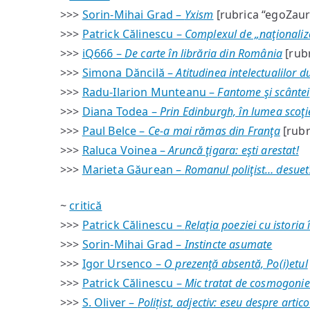
>>>
Sorin-Mihai Grad –
Yxism
[rubrica “egoZaur
>>>
Patrick Călinescu –
Complexul de „naţionalizare
>>>
iQ666 –
De carte în librăria din România
[rubr
>>>
Simona Dăncilă –
Atitudinea intelectualilor d
>>>
Radu-Ilarion Munteanu –
Fantome şi scântei
>>>
Diana Todea –
Prin Edinburgh, în lumea scoţi
>>>
Paul Belce –
Ce-a mai rămas din Franţa
[rubr
>>>
Raluca Voinea –
Aruncă ţigara: eşti arestat!
>>>
Marieta Găurean –
Romanul poliţist… desuet
~
critică
>>>
Patrick Călinescu –
Relaţia poeziei cu istoria 
>>>
Sorin-Mihai Grad –
Instincte asumate
>>>
Igor Ursenco –
O prezenţă absentă, Po(i)etul
>>>
Patrick Călinescu –
Mic tratat de cosmogonie
>>>
S. Oliver –
Polițist, adjectiv: eseu despre artico