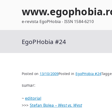
Skip
www.egophobia.r
to
content
e-revista EgoPHobia - ISSN 1584-6210
EgoPHobia #24
Posted on
13/10/2009
Posted in
EgoPHobia #24
Tagg
sumar:
~
editorial
>>>
Ştefan Bolea –
West vs. West