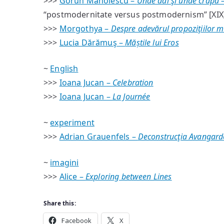
>>>
Gorun Manolescu –
Unde dai şi unde crapă –
“postmodernitate versus postmodernism” [XIX
>>>
Morgothya –
Despre adevărul propoziţiilor mat
>>>
Lucia Dărămuş –
Măștile lui Eros
~
English
>>>
Ioana Jucan –
Celebration
>>>
Ioana Jucan –
La Journée
~
experiment
>>>
Adrian Grauenfels –
Deconstrucţia Avangard
~
imagini
>>>
Alice –
Exploring between Lines
Share this:
Facebook
X