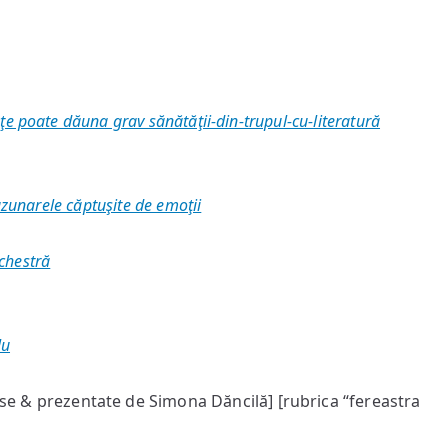
e poate dăuna grav sănătăţii-din-trupul-cu-literatură
zunarele căptuşite de emoţii
rchestră
lu
se & prezentate de Simona Dăncilă] [rubrica “fereastra