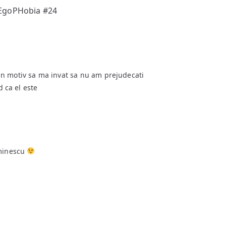
 EgoPHobia #24
n motiv sa ma invat sa nu am prejudecati
d ca el este
Eminescu