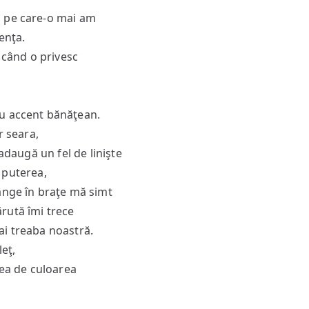
i pe care-o mai am
enţa.
când o privesc
cu accent bănăţean.
r seara,
adaugă un fel de linişte
i puterea,
ânge în braţe mă simt
rută îmi trece
ai treaba noastră.
eţ,
lea de culoarea