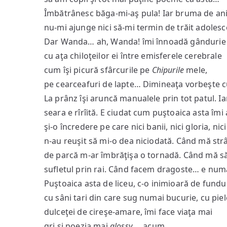
Îmbătrânesc băga-mi-aş pula! Iar bruma de an
nu-mi ajunge nici să-mi termin de trăit adolesc
Dar Wanda… ah, Wanda! îmi înnoadă gândurie 
cu aţa chiloţeilor ei între emisferele cerebrale
cum îşi picură sfârcurile pe
Chipurile
mele,
pe cearceafuri de lapte… Dimineaţa vorbeşte 
La prânz îşi aruncă manualele prin tot patul. Ia
seara e rîrîită. E ciudat cum puştoaica asta îmi 
şi-o încredere pe care nici banii, nici gloria, nic
n-au reuşit să mi-o dea niciodată. Când mă str
de parcă m-ar îmbrăţişa o tornadă. Când mă să
sufletul prin rai. Când facem dragoste… e num
Puştoaica asta de liceu, c-o inimioară de fundul
cu sâni tari din care sug numai bucurie, cu pie
dulceţei de cireşe-amare, îmi face viaţa mai
gri şi poezia mai
glossy
… acum