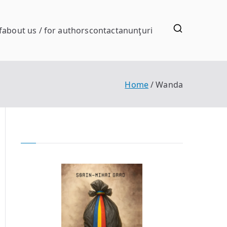
f
about us / for authors
contact
anunţuri
Home
Wanda