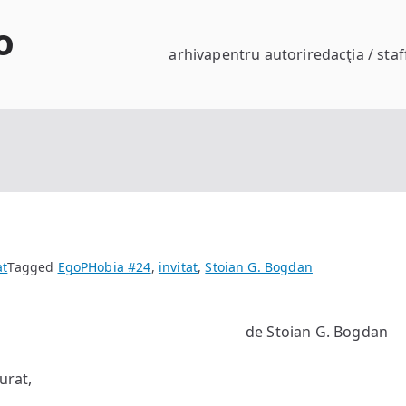
o
arhiva
pentru autori
redacţia / staf
at
Tagged
EgoPHobia #24
,
invitat
,
Stoian G. Bogdan
de Stoian G. Bogdan
urat,