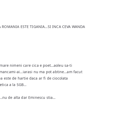
A ROMANIA ESTE TIGANIA…SI INCA CEVA WANDA
 mare nimeni care cica e poet…aoleu sa-ti
 mancami-ai…iarasi nu ma pot abtine…am facut
a este de hartie daca ar fi de ciocolata
etica a la SGB…
ca…nu de alta dar Eminescu stia…