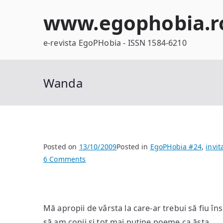
Skip
www.egophobia.r
to
content
e-revista EgoPHobia - ISSN 1584-6210
Wanda
Posted on
13/10/2009
Posted in
EgoPHobia #24
,
invit
on
6 Comments
Wanda
Mă apropii de vârsta la care-ar trebui să fiu îns
să am copii şi tot mai puţine poeme ca ăsta…