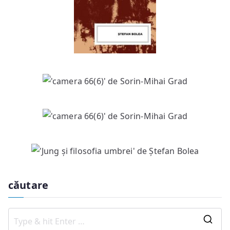
căutare
S