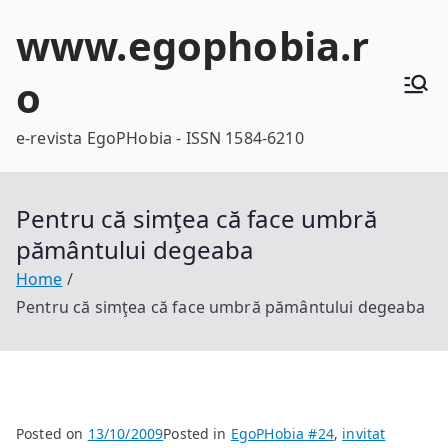
Skip
www.egophobia.r
to
content
o
e-revista EgoPHobia - ISSN 1584-6210
Pentru că simţea că face umbră
pământului degeaba
Home
Pentru că simţea că face umbră pământului degeaba
Posted on
13/10/2009
Posted in
EgoPHobia #24
,
invitat