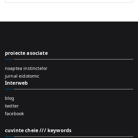
e
a
r
c
h
f
proiecte asociate
o
r
noaptea instinctelor
:
jurnal eidotomic
Interweb
blog
twitter
facebook
cuvinte cheie /// keywords