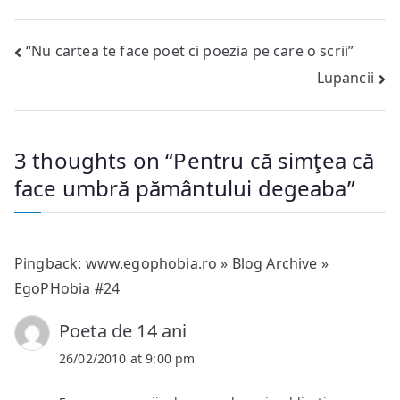
Post
“Nu cartea te face poet ci poezia pe care o scrii”
Lupancii
navigation
3 thoughts on “
Pentru că simţea că
face umbră pământului degeaba
”
Pingback:
www.egophobia.ro » Blog Archive »
EgoPHobia #24
Poeta de 14 ani
26/02/2010 at 9:00 pm