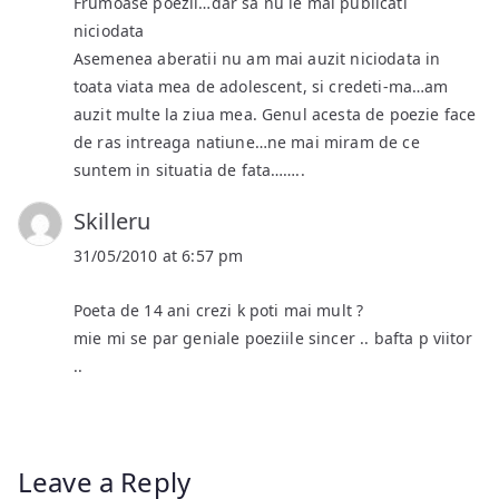
Frumoase poezii…dar sa nu le mai publicati
niciodata
Asemenea aberatii nu am mai auzit niciodata in
toata viata mea de adolescent, si credeti-ma…am
auzit multe la ziua mea. Genul acesta de poezie face
de ras intreaga natiune…ne mai miram de ce
suntem in situatia de fata……..
Skilleru
31/05/2010 at 6:57 pm
Poeta de 14 ani crezi k poti mai mult ?
mie mi se par geniale poeziile sincer .. bafta p viitor
..
Leave a Reply