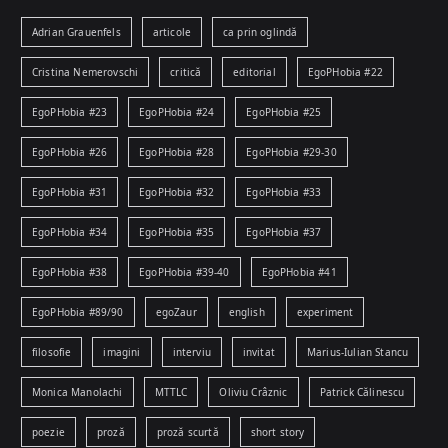
Adrian Grauenfels
articole
ca prin oglindă
Cristina Nemerovschi
critică
editorial
EgoPHobia #22
EgoPHobia #23
EgoPHobia #24
EgoPHobia #25
EgoPHobia #26
EgoPHobia #28
EgoPHobia #29-30
EgoPHobia #31
EgoPHobia #32
EgoPHobia #33
EgoPHobia #34
EgoPHobia #35
EgoPHobia #37
EgoPHobia #38
EgoPHobia #39-40
EgoPHobia #41
EgoPHobia #89/90
egoZaur
english
experiment
filosofie
imagini
interviu
invitat
Marius-Iulian Stancu
Monica Manolachi
MTTLC
Oliviu Crâznic
Patrick Călinescu
poezie
proză
proză scurtă
short story