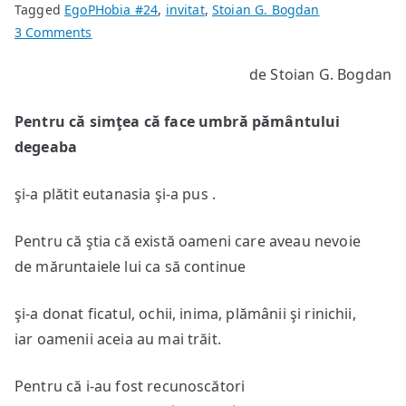
Tagged
EgoPHobia #24
,
invitat
,
Stoian G. Bogdan
on
3 Comments
Pentru
de Stoian G. Bogdan
că
simţea
Pentru că simţea că face umbră pământului
că
face
degeaba
umbră
pământului
şi-a plătit eutanasia şi-a pus .
degeaba
Pentru că ştia că există oameni care aveau nevoie
de măruntaiele lui ca să continue
şi-a donat ficatul, ochii, inima, plămânii şi rinichii,
iar oamenii aceia au mai trăit.
Pentru că i-au fost recunoscători