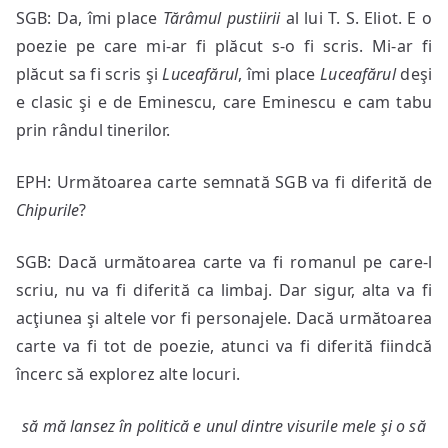
SGB: Da, îmi place
Tărâ
mul pustiirii
al lui T. S. Eliot. E o
poezie pe care mi-ar fi plăcut s-o fi scris. Mi-ar fi
plăcut sa fi scris şi
Luceafărul
, îmi place
Luceafărul
deşi
e clasic şi e de Eminescu, care Eminescu e cam tabu
prin rândul tinerilor.
EPH: Următoarea carte semnată SGB va fi diferită de
Chipurile
?
SGB: Dacă următoarea carte va fi romanul pe care-l
scriu, nu va fi diferită ca limbaj. Dar sigur, alta va fi
acţiunea şi altele vor fi personajele. Dacă următoarea
carte va fi tot de poezie, atunci va fi diferită fiindcă
încerc să explorez alte locuri.
să mă lansez în politică e unul dintre visurile mele şi o să