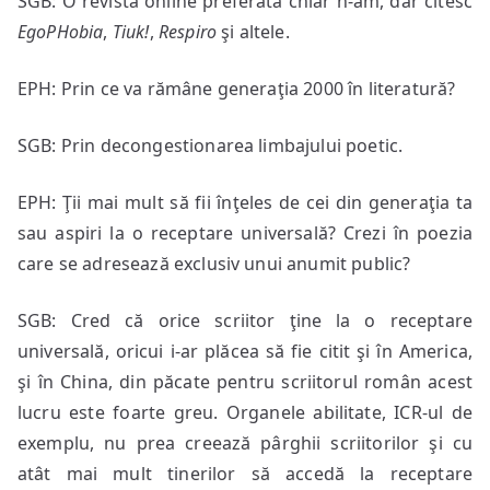
SGB: O revistă online preferată chiar n-am, dar citesc
EgoPHobia
,
Tiuk!
,
Respiro
şi altele.
EPH: Prin ce va rămâne generaţia 2000 în literatură?
SGB: Prin decongestionarea limbajului poetic.
EPH: Ţii mai mult să fii înţeles de cei din generaţia ta
sau aspiri la o receptare universală? Crezi în poezia
care se adresează exclusiv unui anumit public?
SGB: Cred că orice scriitor ţine la o receptare
universală, oricui i-ar plăcea să fie citit şi în America,
şi în China, din păcate pentru scriitorul român acest
lucru este foarte greu. Organele abilitate, ICR-ul de
exemplu, nu prea creează pârghii scriitorilor şi cu
atât mai mult tinerilor să accedă la receptare