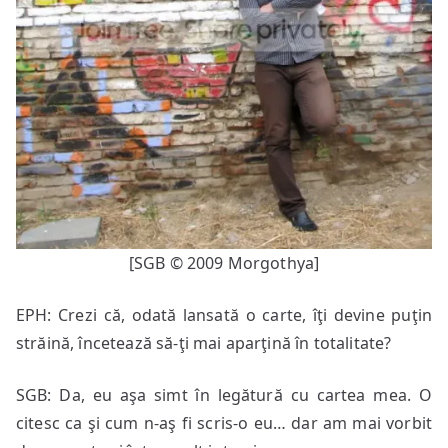
[SGB © 2009 Morgothya]
EPH: Crezi că, odată lansată o carte, îţi devine puţin
străină, încetează să-ţi mai aparţină în totalitate?
SGB: Da, eu aşa simt în legătură cu cartea mea. O
citesc ca şi cum n-aş fi scris-o eu… dar am mai vorbit