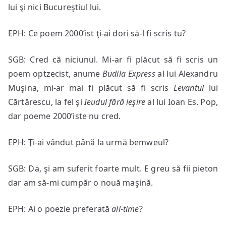
lui şi nici Bucureştiul lui.
EPH: Ce poem 2000’ist ţi-ai dori să-l fi scris tu?
SGB: Cred că niciunul. Mi-ar fi plăcut să fi scris un
poem optzecist, anume
Budila Express
al lui Alexandru
Muşina, mi-ar mai fi plăcut să fi scris
Levantul
lui
Cărtărescu, la fel şi
Ieudul
fără ieşire
al lui Ioan Es. Pop,
dar poeme 2000’iste nu cred.
EPH: Ţi-ai vândut până la urmă bemweul?
SGB: Da, şi am suferit foarte mult. E greu să fii pieton
dar am să-mi cumpăr o nouă maşină.
EPH: Ai o poezie preferată
all
-time
?