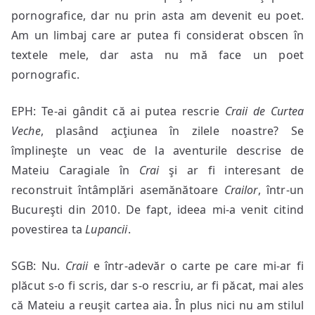
pornografice, dar nu prin asta am devenit eu poet.
Am un limbaj care ar putea fi considerat obscen în
textele mele, dar asta nu mă face un poet
pornografic.
EPH: Te-ai gândit că ai putea rescrie
Craii de Curtea
Veche
, plasând acţiunea în zilele noastre? Se
împlineşte un veac de la aventurile descrise de
Mateiu Caragiale în
Crai
şi ar fi interesant de
reconstruit întâmplări asemănătoare
Crailor
, într-un
Bucureşti din 2010. De fapt, ideea mi-a venit citind
povestirea ta
Lupancii
.
SGB: Nu.
Craii
e într-adevăr o carte pe care mi-ar fi
plăcut s-o fi scris, dar s-o rescriu, ar fi păcat, mai ales
că Mateiu a reuşit cartea aia. În plus nici nu am stilul