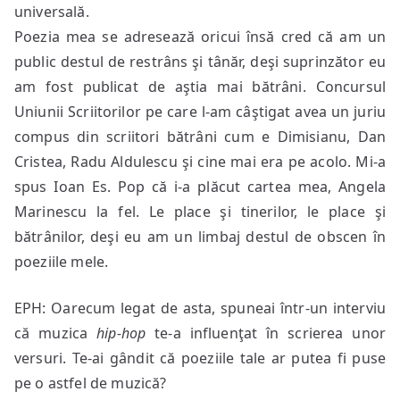
universală.
Poezia mea se adresează oricui însă cred că am un
public destul de restrâns şi tânăr, deşi suprinzător eu
am fost publicat de aştia mai bătrâni. Concursul
Uniunii Scriitorilor pe care l-am câştigat avea un juriu
compus din scriitori bătrâni cum e Dimisianu, Dan
Cristea, Radu Aldulescu şi cine mai era pe acolo. Mi-a
spus Ioan Es. Pop că i-a plăcut cartea mea, Angela
Marinescu la fel. Le place şi tinerilor, le place şi
bătrânilor, deşi eu am un limbaj destul de obscen în
poeziile mele.
EPH: Oarecum legat de asta, spuneai într-un interviu
că muzica
hip-hop
te-a influenţat în scrierea unor
versuri. Te-ai gândit că poeziile tale ar putea fi puse
pe o astfel de muzică?