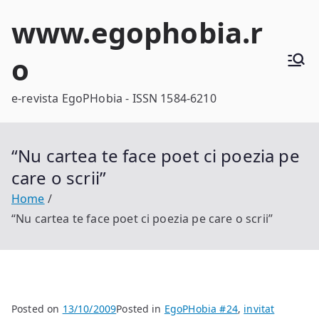
Skip
www.egophobia.r
to
content
o
e-revista EgoPHobia - ISSN 1584-6210
“Nu cartea te face poet ci poezia pe
care o scrii”
Home
“Nu cartea te face poet ci poezia pe care o scrii”
Posted on
13/10/2009
Posted in
EgoPHobia #24
,
invitat