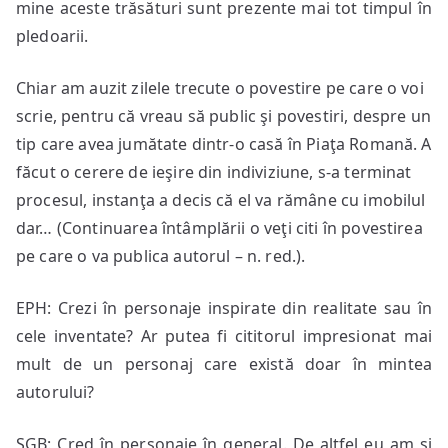
mine aceste trăsături sunt prezente mai tot timpul în
pledoarii.
Chiar am auzit zilele trecute o povestire pe care o voi
scrie, pentru că vreau să public şi povestiri, despre un
tip care avea jumătate dintr-o casă în Piaţa Romană. A
făcut o cerere de ieşire din indiviziune, s-a terminat
procesul, instanţa a decis că el va rămâne cu imobilul
dar… (Continuarea întâmplării o veţi citi în povestirea
pe care o va publica autorul – n. red.).
EPH: Crezi în personaje inspirate din realitate sau în
cele inventate? Ar putea fi cititorul impresionat mai
mult de un personaj care există doar în mintea
autorului?
SGB: Cred în personaje în general. De altfel eu am şi