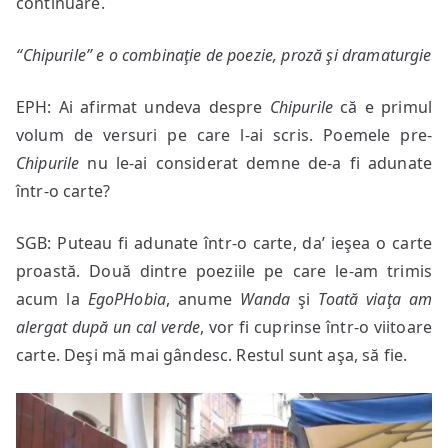
continuare.
“Chipurile” e o combinaţie de poezie, proză şi dramaturgie
EPH: Ai afirmat undeva despre
Chipurile
că e primul
volum de versuri pe care l-ai scris. Poemele pre-
Chipurile
nu le-ai considerat demne de-a fi adunate
într-o carte?
SGB: Puteau fi adunate într-o carte, da’ ieşea o carte
proastă. Două dintre poeziile pe care le-am trimis
acum la
EgoPHobia
, anume
Wanda
şi
Toată viaţa am
alergat după
un cal verde
, vor fi cuprinse într-o viitoare
carte. Deşi mă mai gândesc. Restul sunt aşa, să fie.