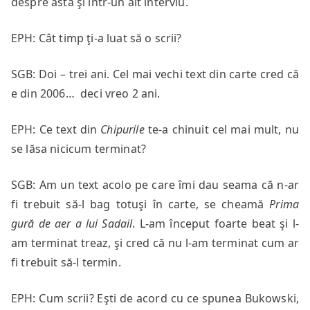
despre asta şi într-un alt interviu.
EPH: Cât timp ţi-a luat să o scrii?
SGB: Doi – trei ani. Cel mai vechi text din carte cred că
e din 2006… deci vreo 2 ani.
EPH: Ce text din
Chipurile
te-a chinuit cel mai mult, nu
se lăsa nicicum terminat?
SGB: Am un text acolo pe care îmi dau seama că n-ar
fi trebuit să-l bag totuşi în carte, se cheamă
Prima
gură de aer a lui Sadail
. L-am început foarte beat şi l-
am terminat treaz, şi cred că nu l-am terminat cum ar
fi trebuit să-l termin.
EPH: Cum scrii? Eşti de acord cu ce spunea Bukowski,