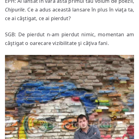
EPH: Ai lansat în vara asta primul tău volum de poezii,
Chipurile
. Ce a adus această lansare în plus în viaţa ta,
ce ai câştigat, ce ai pierdut?
SGB: De pierdut n-am pierdut nimic, momentan am
câştigat o oarecare vizibilitate şi câţiva fani.