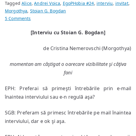
Tagged
Alice
,
Andrei Voica
,
EgoPHobia #24
,
interviu
,
invitat
,
Morgothya
,
Stoian G. Bogdan
on
5 Comments
“Nu
[Interviu cu Stoian G. Bogdan]
cartea
te
de Cristina Nemerovschi (Morgothya)
face
poet
momentan am câştigat o oarecare vizibilitate şi câţiva
ci
poezia
fani
pe
care
EPH: Preferai să primeşti întrebările prin e-mail
o
înaintea interviului sau e-n regulă aşa?
scrii”
SGB: Preferam să primesc întrebările pe mail înaintea
interviului, dar e ok şi aşa.