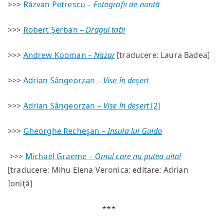
>>>
Răzvan Petrescu –
Fotografii de nuntă
>>>
Robert Şerban –
Dragul tatii
>>>
Andrew Kooman –
Nazar
[traducere: Laura Badea]
>>>
Adrian Sângeorzan –
Vise în deşert
>>>
Adrian Sângeorzan –
Vise în deşert
[2]
>>>
Gheorghe Recheşan –
Insula lui Guido
>>>
Michael Graeme –
Omul care nu putea uita!
[traducere: Mihu Elena Veronica; editare: Adrian
Ioniţă]
***