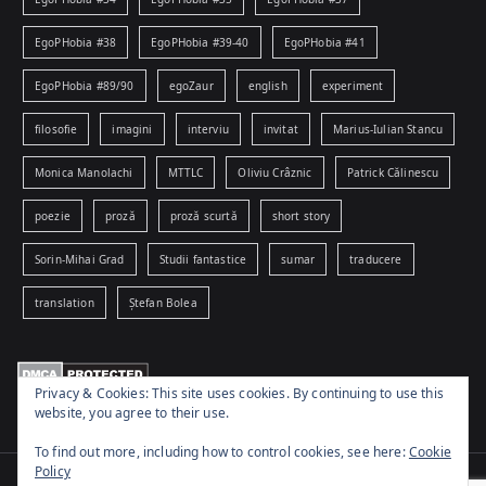
EgoPHobia #38
EgoPHobia #39-40
EgoPHobia #41
EgoPHobia #89/90
egoZaur
english
experiment
filosofie
imagini
interviu
invitat
Marius-Iulian Stancu
Monica Manolachi
MTTLC
Oliviu Crâznic
Patrick Călinescu
poezie
proză
proză scurtă
short story
Sorin-Mihai Grad
Studii fantastice
sumar
traducere
translation
Ștefan Bolea
Privacy & Cookies: This site uses cookies. By continuing to use this
website, you agree to their use.
To find out more, including how to control cookies, see here:
Cookie
Policy