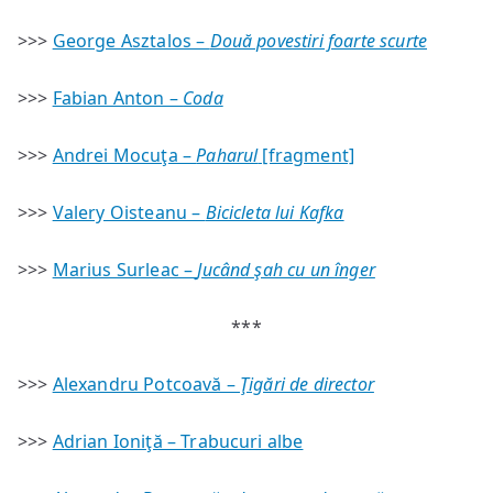
>>>
George Asztalos –
Două povestiri foarte scurte
>>>
Fabian Anton –
Coda
>>>
Andrei Mocuţa –
Paharul
[fragment]
>>>
Valery Oisteanu –
Bicicleta lui Kafka
>>>
Marius Surleac –
Jucând şah cu un înger
***
>>>
Alexandru Potcoavă –
Ţigări de director
>>>
Adrian Ioniţă – Trabucuri albe