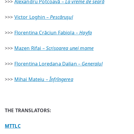
>>>
Alexandru Potcoavă –
La vreme de seară
>>>
Victor Loghin –
Pescăruşul
>>>
Florentina Crăciun Fabiola –
Hayfa
>>>
Mazen Rifai –
Scrisoarea unei mame
>>>
Florentina Loredana Dalian –
Generalul
>>>
Mihai Mateiu –
Înfrîngerea
THE TRANSLATORS:
MTTLC