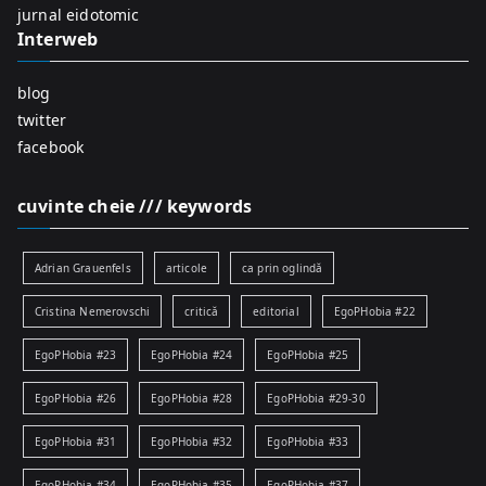
:
jurnal eidotomic
Interweb
blog
twitter
facebook
cuvinte cheie /// keywords
Adrian Grauenfels
articole
ca prin oglindă
Cristina Nemerovschi
critică
editorial
EgoPHobia #22
EgoPHobia #23
EgoPHobia #24
EgoPHobia #25
EgoPHobia #26
EgoPHobia #28
EgoPHobia #29-30
EgoPHobia #31
EgoPHobia #32
EgoPHobia #33
EgoPHobia #34
EgoPHobia #35
EgoPHobia #37