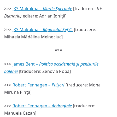
>>>
JKS Makokha –
Marile Speranţe
[traducere:
Iris
Butnariu;
editare: Adrian Ioniţă]
>>>
JKS Makokha –
Răposatul Şef C.
[traducere:
Mihaela Mădălina Melneciuc]
***
>>>
James Bent –
Politica occidentală şi penisurile
balenei
[traducere: Zenovia Popa]
>>>
Robert Fenhagen –
Puişori
[traducere: Mona
Miruna Pinţă]
>>>
Robert Fenhagen –
Androginie
[traducere:
Manuela Cazan]