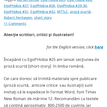
EgoPHobia #27
,
EgoPHobia #28
,
EgoPHobia #29-30
,
EgoPHobia #31
,
EgoPHobia #32
,
MTTLC
,
proză scurtă
,
Robert Fenhagen
,
short story
on
11 Comments
Notă
Atenţie scriitori, critici şi ilustratori!
Editorială
for the English version, click
here
Începând cu EgoPHobia #25 am lansat secţiunea de
proză scurtă [short story] în limba română.
Cei care doresc să trimită materiale spre publicare
(proză scurtă, articole critice sau ilustraţii) sunt
invitaţi să le expedieze în format Word, font Times
New Roman de mărime 12. Recomandăm ca textele
să conţină aproximativ 800-2500 de cuvinte, iar