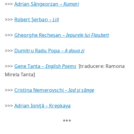
>>>
Adrian Sângeorzan –
Kumari
>>>
Robert Şerban –
Lili
>>>
Gheorghe Recheşan –
Iepurele lui Flaubert
>>>
Dumitru Radu Popa –
A doua zi
>>>
Gene Tanta –
English Poems
[traducere: Ramona
Mirela Tanta]
>>>
Cristina Nemerovschi –
Iad şi sânge
>>>
Adrian Ioniţă – Krepkaya
***