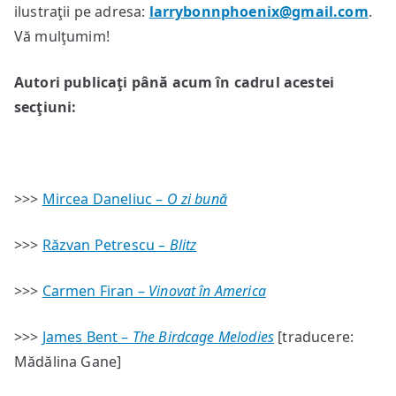
ilustraţii pe adresa:
larrybonnphoenix@gmail.com
.
Vă mulţumim!
Autori publicaţi până acum în cadrul acestei
secţiuni:
>>>
Mircea Daneliuc –
O zi bună
>>>
Răzvan Petrescu –
Blitz
>>>
Carmen Firan –
Vinovat în America
>>>
James Bent –
The Birdcage Melodies
[traducere:
Mădălina Gane]