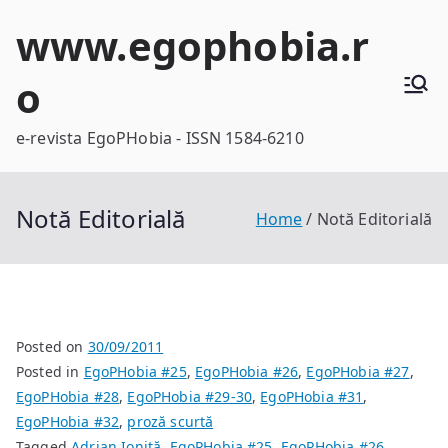
Skip
www.egophobia.r
to
content
o
e-revista EgoPHobia - ISSN 1584-6210
Notă Editorială
Home
Notă Editorială
Posted on
30/09/2011
Posted in
EgoPHobia #25
,
EgoPHobia #26
,
EgoPHobia #27
,
EgoPHobia #28
,
EgoPHobia #29-30
,
EgoPHobia #31
,
EgoPHobia #32
,
proză scurtă
Tagged
Adrian Ioniţă
,
EgoPHobia #25
,
EgoPHobia #26
,