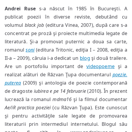
Andre
Andrei Ruse
s-a născut în 1985 în Bucureşti. A
Ruse
publicat poezii în diverse reviste, debutând cu
–
invitat
volumul
black job
(editura Vinea, 2007), după care s-a
din
concentrat pe proză şi proiecte multimedia legate de
EgoPH
literatură. Şi-a promovat puternic a doua sa carte,
#25
romanul
soni
(editura Tritonic, ediţia I – 2008, ediţia a
II-a – 2009), căruia i-a dedicat un
blog
şi două trailere.
Are un portofoliu important de
videopoeme
şi a
realizat alături de Răzvan Ţupa documentarul
poezie.
puterea
(2009) şi antologia de poezie contemporană
de dragoste
iubirea e pe 14 februarie
(2010). În prezent
lucrează la romanul
mdma16
şi la filmul documentar
Ae/iR practica poeziei
(cu Răzvan Ţupa). Este cunoscut
şi pentru activităţile sale legate de promovarea
literaturii prin intermediul internetului. Blogul său