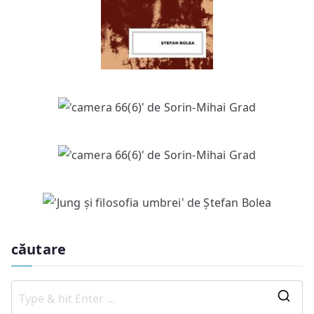
căutare
S