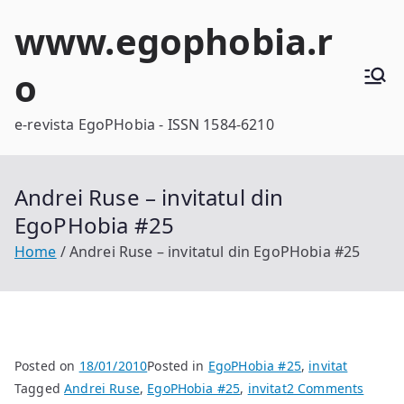
Skip
www.egophobia.r
to
content
o
e-revista EgoPHobia - ISSN 1584-6210
Andrei Ruse – invitatul din
EgoPHobia #25
Home
Andrei Ruse – invitatul din EgoPHobia #25
Posted on
18/01/2010
Posted in
EgoPHobia #25
,
invitat
on
Tagged
Andrei Ruse
,
EgoPHobia #25
,
invitat
2 Comments