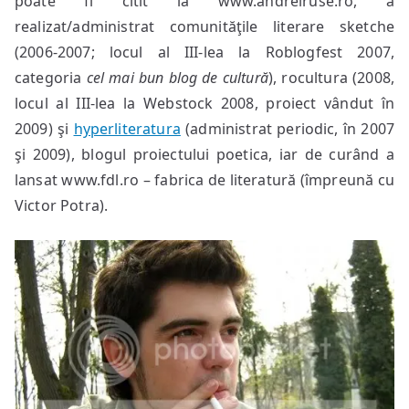
poate fi citit la www.andreiruse.ro, a
realizat/administrat comunităţile literare sketche
(2006-2007; locul al III-lea la Roblogfest 2007,
categoria
cel mai bun blog de cultură
), rocultura (2008,
locul al III-lea la Webstock 2008, proiect vândut în
2009) şi
hyperliteratura
(administrat periodic, în 2007
şi 2009), blogul proiectului poetica, iar de curând a
lansat www.fdl.ro – fabrica de literatură (împreună cu
Victor Potra).