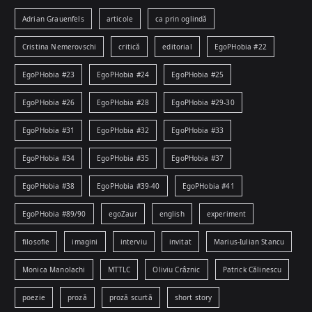
Adrian Grauenfels
articole
ca prin oglindă
Cristina Nemerovschi
critică
editorial
EgoPHobia #22
EgoPHobia #23
EgoPHobia #24
EgoPHobia #25
EgoPHobia #26
EgoPHobia #28
EgoPHobia #29-30
EgoPHobia #31
EgoPHobia #32
EgoPHobia #33
EgoPHobia #34
EgoPHobia #35
EgoPHobia #37
EgoPHobia #38
EgoPHobia #39-40
EgoPHobia #41
EgoPHobia #89/90
egoZaur
english
experiment
filosofie
imagini
interviu
invitat
Marius-Iulian Stancu
Monica Manolachi
MTTLC
Oliviu Crâznic
Patrick Călinescu
poezie
proză
proză scurtă
short story