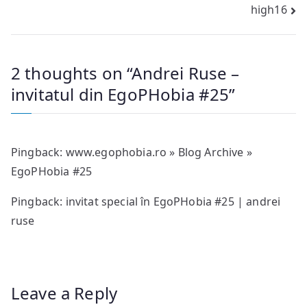
high16
navigation
2 thoughts on “
Andrei Ruse –
invitatul din EgoPHobia #25
”
Pingback:
www.egophobia.ro » Blog Archive »
EgoPHobia #25
Pingback: invitat special în EgoPHobia #25 | andrei
ruse
Leave a Reply