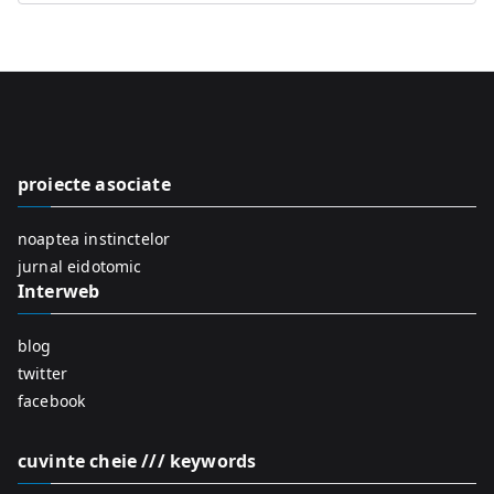
e
a
r
c
h
f
proiecte asociate
o
r
noaptea instinctelor
:
jurnal eidotomic
Interweb
blog
twitter
facebook
cuvinte cheie /// keywords