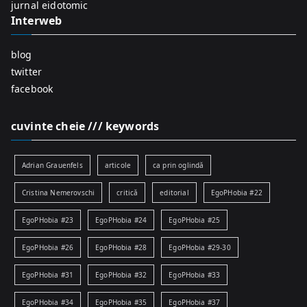
:
jurnal eidotomic
Interweb
blog
twitter
facebook
cuvinte cheie /// keywords
Adrian Grauenfels
articole
ca prin oglindă
Cristina Nemerovschi
critică
editorial
EgoPHobia #22
EgoPHobia #23
EgoPHobia #24
EgoPHobia #25
EgoPHobia #26
EgoPHobia #28
EgoPHobia #29-30
EgoPHobia #31
EgoPHobia #32
EgoPHobia #33
EgoPHobia #34
EgoPHobia #35
EgoPHobia #37