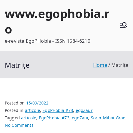
Skip
www.egophobia.r
to
content
o
e-revista EgoPHobia - ISSN 1584-6210
Matrițe
Home
Matrițe
Posted on
15/09/2022
Posted in
articole
,
EgoPHobia #73
,
egoZaur
Tagged
articole
,
EgoPHobia #73
,
egoZaur
,
Sorin-Mihai Grad
on
No Comments
Matrițe