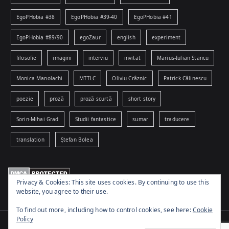
EgoPHobia #38
EgoPHobia #39-40
EgoPHobia #41
EgoPHobia #89/90
egoZaur
english
experiment
filosofie
imagini
interviu
invitat
Marius-Iulian Stancu
Monica Manolachi
MTTLC
Oliviu Crâznic
Patrick Călinescu
poezie
proză
proză scurtă
short story
Sorin-Mihai Grad
Studii fantastice
sumar
traducere
translation
Ștefan Bolea
Privacy & Cookies: This site uses cookies. By continuing to use this
website, you agree to their use.
To find out more, including how to control cookies, see here:
Cookie
Policy