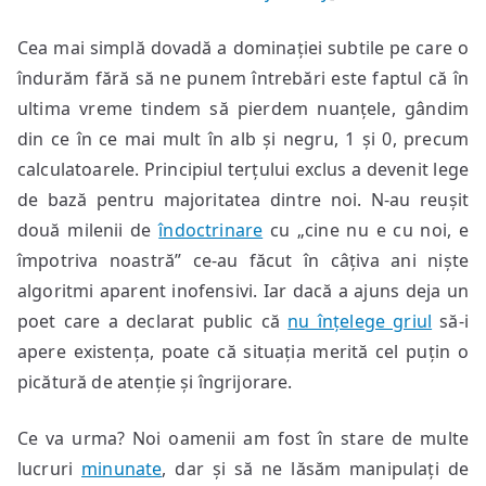
Cea mai simplă dovadă a dominației subtile pe care o
îndurăm fără să ne punem întrebări este faptul că în
ultima vreme tindem să pierdem nuanțele, gândim
din ce în ce mai mult în alb și negru, 1 și 0, precum
calculatoarele. Principiul terțului exclus a devenit lege
de bază pentru majoritatea dintre noi. N-au reușit
două milenii de
îndoctrinare
cu „cine nu e cu noi, e
împotriva noastră” ce-au făcut în câțiva ani niște
algoritmi aparent inofensivi. Iar dacă a ajuns deja un
poet care a declarat public că
nu înțelege griul
să-i
apere existența, poate că situația merită cel puțin o
picătură de atenție și îngrijorare.
Ce va urma? Noi oamenii am fost în stare de multe
lucruri
minunate
, dar și să ne lăsăm manipulați de