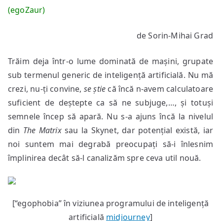
(egoZaur)
de Sorin-Mihai Grad
Trăim deja într-o lume dominată de mașini, grupate
sub termenul generic de inteligență artificială. Nu mă
crezi, nu-ți convine,
se știe
că încă n-avem calculatoare
suficient de deștepte ca să ne subjuge,…, și totuși
semnele încep să apară. Nu s-a ajuns încă la nivelul
din
The
Matrix
sau la Skynet, dar potențial există, iar
noi suntem mai degrabă preocupați să-i înlesnim
împlinirea decât să-l canalizăm spre ceva util nouă.
[“egophobia” în viziunea programului de inteligență
artificială
midjourney
]