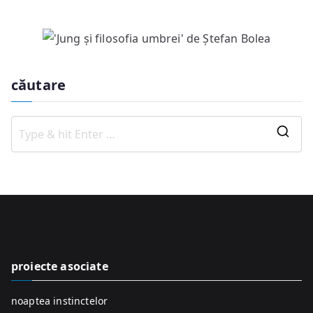
căutare
S
e
a
r
c
h
f
proiecte asociate
o
r
noaptea instinctelor