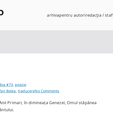
o
arhiva
pentru autori
redacţia / staf
bia #73
,
poezie
on
fan Bolea
,
traducere
No Comments
Pentagrama
 Anii Primari, în dimineața Genezei, Omul stăpânea
ântului.