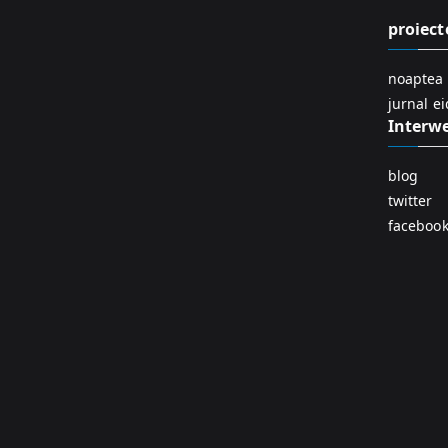
proiect
noaptea 
jurnal e
Interw
blog
twitter
faceboo