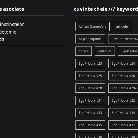
e asociate
cuvinte cheie /// keyword
instinctelor
Adrian Grauenfels
articole
idotomic
eb
ca prin oglindă
Cristina Nemerov
critică
editorial
EgoPHobia
EgoPHobia #23
EgoPHobia #24
k
EgoPHobia #25
EgoPHobia #26
EgoPHobia #28
EgoPHobia #29-3
EgoPHobia #31
EgoPHobia #32
EgoPHobia #33
EgoPHobia #34
EgoPHobia #35
EgoPHobia #37
EgoPHobia #38
EgoPHobia #39-4