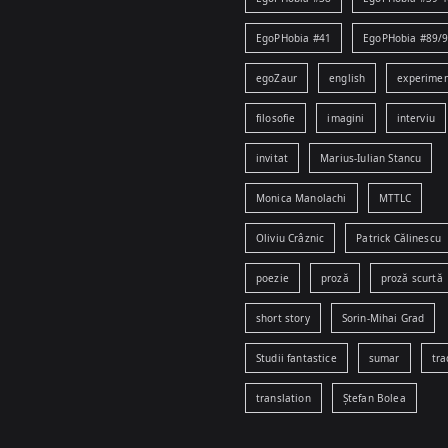
EgoPHobia #41
EgoPHobia #89/
egoZaur
english
experime
filosofie
imagini
interviu
invitat
Marius-Iulian Stancu
Monica Manolachi
MTTLC
Oliviu Crâznic
Patrick Călinescu
poezie
proză
proză scurtă
short story
Sorin-Mihai Grad
Studii fantastice
sumar
tra
translation
Ștefan Bolea