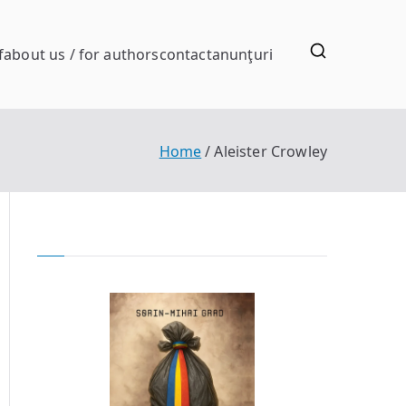
f
about us / for authors
contact
anunţuri
Home
Aleister Crowley