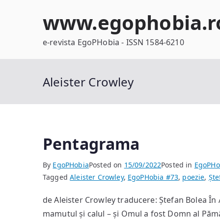
Skip
www.egophobia.r
to
content
e-revista EgoPHobia - ISSN 1584-6210
Aleister Crowley
Pentagrama
By
EgoPHobia
Posted on
15/09/2022
Posted in
EgoPHo
Tagged
Aleister Crowley
,
EgoPHobia #73
,
poezie
,
Ște
de Aleister Crowley traducere: Ștefan Bolea În
mamutul și calul – și Omul a fost Domn al Păm