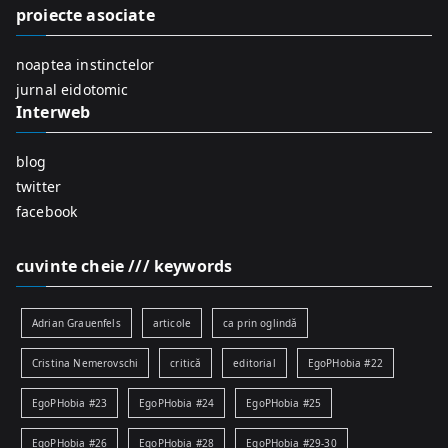
f
proiecte asociate
o
r
noaptea instinctelor
:
jurnal eidotomic
Interweb
blog
twitter
facebook
cuvinte cheie /// keywords
Adrian Grauenfels
articole
ca prin oglindă
Cristina Nemerovschi
critică
editorial
EgoPHobia #22
EgoPHobia #23
EgoPHobia #24
EgoPHobia #25
EgoPHobia #26
EgoPHobia #28
EgoPHobia #29-30