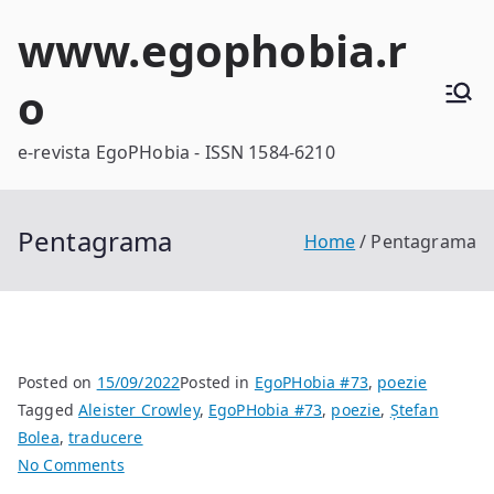
Skip
www.egophobia.r
to
content
o
e-revista EgoPHobia - ISSN 1584-6210
Pentagrama
Home
Pentagrama
Posted on
15/09/2022
Posted in
EgoPHobia #73
,
poezie
Tagged
Aleister Crowley
,
EgoPHobia #73
,
poezie
,
Ștefan
Bolea
,
traducere
on
No Comments
Pentagrama