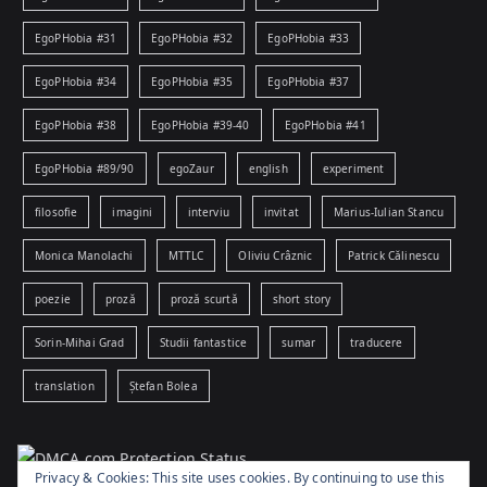
EgoPHobia #31
EgoPHobia #32
EgoPHobia #33
EgoPHobia #34
EgoPHobia #35
EgoPHobia #37
EgoPHobia #38
EgoPHobia #39-40
EgoPHobia #41
EgoPHobia #89/90
egoZaur
english
experiment
filosofie
imagini
interviu
invitat
Marius-Iulian Stancu
Monica Manolachi
MTTLC
Oliviu Crâznic
Patrick Călinescu
poezie
proză
proză scurtă
short story
Sorin-Mihai Grad
Studii fantastice
sumar
traducere
translation
Ștefan Bolea
Privacy & Cookies: This site uses cookies. By continuing to use this