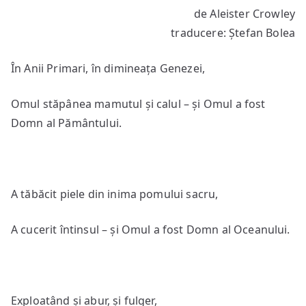
de Aleister Crowley
traducere: Ștefan Bolea
În Anii Primari, în dimineața Genezei,
Omul stăpânea mamutul și calul – și Omul a fost
Domn al Pământului.
A tăbăcit piele din inima pomului sacru,
A cucerit întinsul – și Omul a fost Domn al Oceanului.
Exploatând și abur, și fulger,