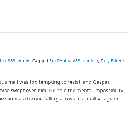
bia #83
,
english
Tagged
EgoPHobia #83
,
english
,
Zary Fekete
pus mall was too tempting to resist, and Gaspar
mise swept over him. He held the mental impossibility
he same as the one falling across his small village on