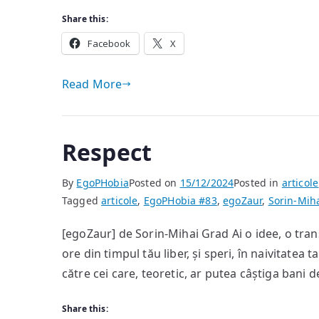
Share this:
Facebook
X
Read More
Respect
By
EgoPHobia
Posted on
15/12/2024
Posted in
articole
Tagged
articole
,
EgoPHobia #83
,
egoZaur
,
Sorin-Mih
[egoZaur] de Sorin-Mihai Grad Ai o idee, o tran
ore din timpul tău liber, și speri, în naivitatea 
către cei care, teoretic, ar putea câștiga bani de
Share this: