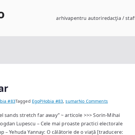
o
arhiva
pentru autori
redacţia / staf
ar
on
bia #83
Tagged
EgoPHobia #83
,
sumar
No Comments
EgoPHobia
el sands stretch far away” ~ articole >>> Sorin-Mihai
#83
ogdan Lupescu – Cele mai proaste practici electorale
—
sumar
pp – Yehuda Yannay: O călătorie de o viață [traducere: