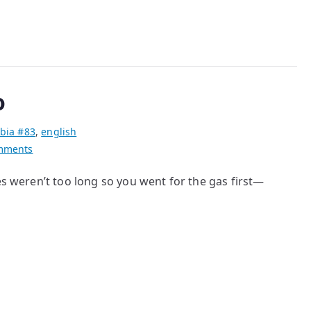
o
bia #83
,
english
on
mments
poem
s weren’t too long so you went for the gas first—
by
Nolo
Segundo