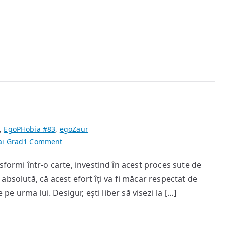
stretch
far
away”
,
EgoPHobia #83
,
egoZaur
on
ai Grad
1 Comment
Respect
sformi într-o carte, investind în acest proces sute de
ta absolută, că acest efort îți va fi măcar respectat de
 pe urma lui. Desigur, ești liber să visezi la […]