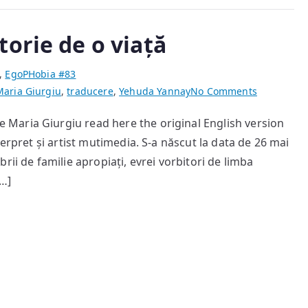
orie de o viață
,
EgoPHobia #83
on
Maria Giurgiu
,
traducere
,
Yehuda Yannay
No Comments
Yehuda
Maria Giurgiu read here the original English version
Yannay:
erpret și artist mutimedia. S-a născut la data de 26 mai
O
călătorie
rii de familie apropiați, evrei vorbitori de limba
de
[…]
o
viață