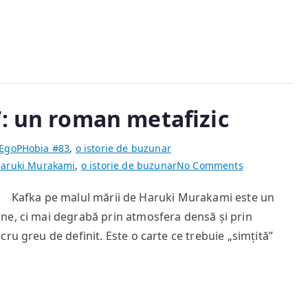
”: un roman metafizic
EgoPHobia #83
,
o istorie de buzunar
on
aruki Murakami
,
o istorie de buzunar
No Comments
„Kafka
Kafka pe malul mării de Haruki Murakami este un
pe
ne, ci mai degrabă prin atmosfera densă și prin
malul
mării”:
ru greu de definit. Este o carte ce trebuie „simțită”
un
roman
metafizic