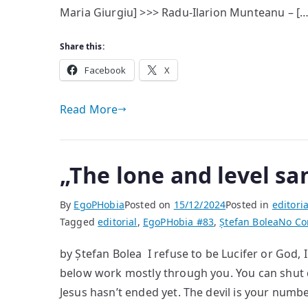
Maria Giurgiu] >>> Radu-Ilarion Munteanu – […
Share this:
Facebook
X
Read More
„The lone and level sa
By
EgoPHobia
Posted on
15/12/2024
Posted in
editoria
Tagged
editorial
,
EgoPHobia #83
,
Ștefan Bolea
No C
by Ștefan Bolea I refuse to be Lucifer or God
below work mostly through you. You can shut d
Jesus hasn’t ended yet. The devil is your number