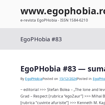
Skip
www.egophobia.r
to
content
e-revista EgoPHobia - ISSN 1584-6210
EgoPHobia #83
EgoPHobia #83 — sum
By
EgoPHobia
Posted on
15/12/2024
Posted in
EgoPHo
~ editorial >>> Ștefan Bolea – „The lone and lev
Grad – Respect [rubrica “egoZaur”] >>> Mihai B
[rubrica “cuvinte afurisite”] >>> Kenneth M. Ka