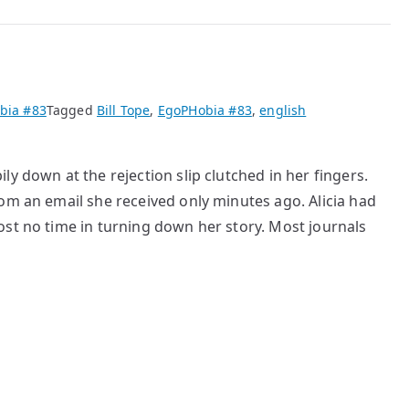
bia #83
Tagged
Bill Tope
,
EgoPHobia #83
,
english
y down at the rejection slip clutched in her fingers.
om an email she received only minutes ago. Alicia had
ost no time in turning down her story. Most journals