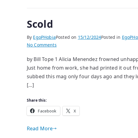
Scold
By
EgoPHobia
Posted on
15/12/2024
Posted in
EgoPHo
on
No Comments
Scold
by Bill Tope 1 Alicia Menendez frowned unhappil
Just home from work, she had printed it out fr
subbed this mag only four days ago and they l
[…]
Share this:
Facebook
X
Read More