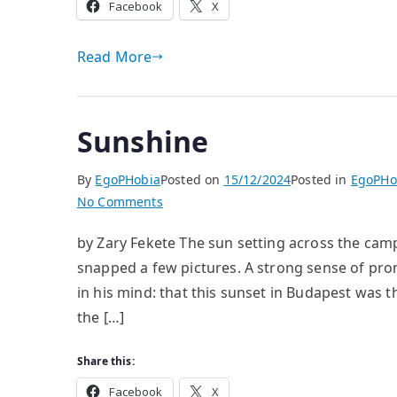
Facebook
X
Read More
Sunshine
By
EgoPHobia
Posted on
15/12/2024
Posted in
EgoPHo
on
No Comments
Sunshine
by Zary Fekete The sun setting across the cam
snapped a few pictures. A strong sense of pro
in his mind: that this sunset in Budapest was t
the […]
Share this:
Facebook
X