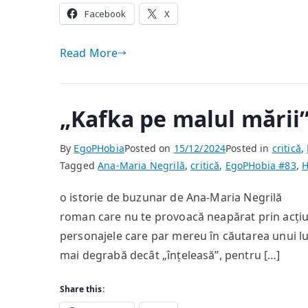
Facebook
X
Read More
„Kafka pe malul mării
By
EgoPHobia
Posted on
15/12/2024
Posted in
critică
,
Tagged
Ana-Maria Negrilă
,
critică
,
EgoPHobia #83
,
H
o istorie de buzunar de Ana-Maria Negrilă 
roman care nu te provoacă neapărat prin acțiu
personajele care par mereu în căutarea unui luc
mai degrabă decât „înțeleasă”, pentru […]
Share this: