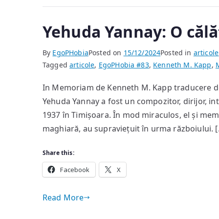
Yehuda Yannay: O călăt
By
EgoPHobia
Posted on
15/12/2024
Posted in
articole
Tagged
articole
,
EgoPHobia #83
,
Kenneth M. Kapp
,
In Memoriam de Kenneth M. Kapp traducere de 
Yehuda Yannay a fost un compozitor, dirijor, int
1937 în Timișoara. În mod miraculos, el și memb
maghiară, au supraviețuit în urma războiului. 
Share this:
Facebook
X
Read More