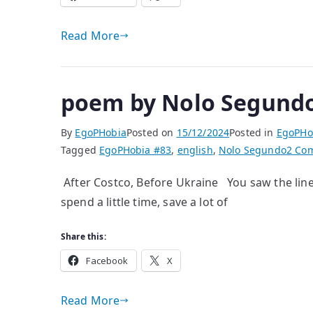
Read More
poem by Nolo Segund
By
EgoPHobia
Posted on
15/12/2024
Posted in
EgoPHo
Tagged
EgoPHobia #83
,
english
,
Nolo Segundo
2 Co
After Costco, Before Ukraine You saw the line
spend a little time, save a lot of
Share this:
Facebook
X
Read More