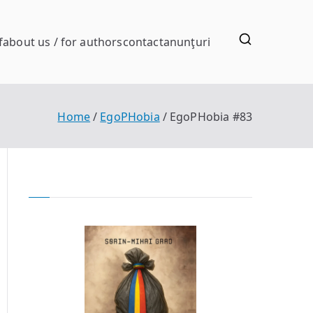
f
about us / for authors
contact
anunţuri
Home
EgoPHobia
EgoPHobia #83