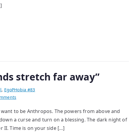
]
nds stretch far away”
l
,
EgoPHobia #83
on
omments
„The
, I want to be Anthropos. The powers from above and
lone
own a curse and turn on a blessing. The dark night of
and
level
 II. Time is on your side […]
sands