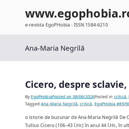
Skip
www.egophobia.r
to
content
e-revista EgoPHobia - ISSN 1584-6210
Ana-Maria Negrilă
Cicero, despre sclavie,
By
EgoPHobia
Posted on
08/06/2026
Posted in
critică
,
Tagged
Ana-Maria Negrilă
,
critică
,
EgoPHobia #89/9
o istorie de buzunar de Ana-Maria Negrilă De Of
Tullius Cicero (106–43 î.Hr.) în anul 44 î.Hr., în