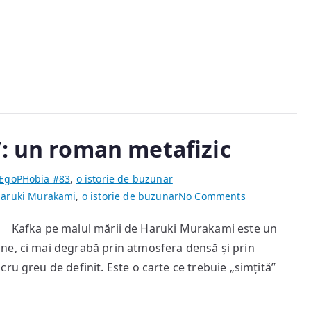
”: un roman metafizic
EgoPHobia #83
,
o istorie de buzunar
on
aruki Murakami
,
o istorie de buzunar
No Comments
„Kafka
Kafka pe malul mării de Haruki Murakami este un
pe
ne, ci mai degrabă prin atmosfera densă și prin
malul
mării”:
ru greu de definit. Este o carte ce trebuie „simțită”
un
roman