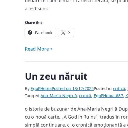
deoarece i-am urmărit cariera literară, se poate
acest sens:
Share this:
Facebook
X
Read More
Un zeu năruit
By
EgoPHobia
Posted on
13/12/2025
Posted in
critică
,
Tagged
Ana-Maria Negrilă
,
critică
,
EgoPHobia #87
,
K
o istorie de buzunar de Ana-Maria Negrilă După 
cu o nouă carte, „A God in Ruins”, tradus în ro
simplă continuare, ci o cronică emoționantă a vi