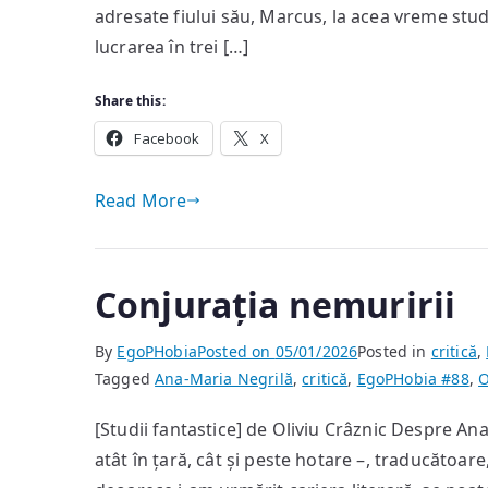
adresate fiului său, Marcus, la acea vreme stude
lucrarea în trei […]
Share this:
Facebook
X
Read More
Conjurația nemuririi
By
EgoPHobia
Posted on
05/01/2026
Posted in
critică
,
Tagged
Ana-Maria Negrilă
,
critică
,
EgoPHobia #88
,
O
[Studii fantastice] de Oliviu Crâznic Despre An
atât în țară, cât și peste hotare –, traducătoare