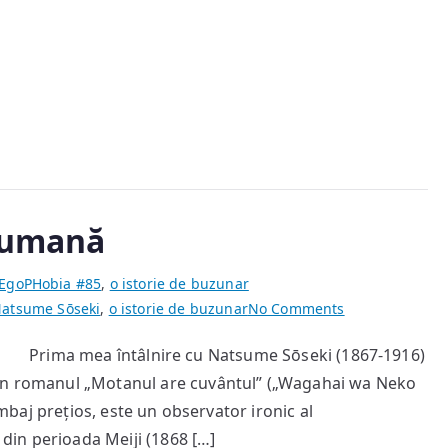
a umană
EgoPHobia #85
,
o istorie de buzunar
on
atsume Sōseki
,
o istorie de buzunar
No Comments
Motanul
 Prima mea întâlnire cu Natsume Sōseki (1867-1916)
și
din romanul „Motanul are cuvântul” („Wagahai wa Neko
societatea
umană
limbaj prețios, este un observator ironic al
i din perioada Meiji (1868 […]