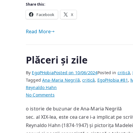
Share this:
Facebook
X
Read More
Plăceri și zile
By
EgoPHobia
Posted on
10/06/2024
Posted in
critică
,
Tagged
Ana-Maria Negrilă
,
critică
,
EgoPHobia #81
,
M
Reynaldo Hahn
on
No Comments
Plăceri
o istorie de buzunar de Ana-Maria Negrilă 
și
sec. al XIX-lea, este cea care i-a implicat pe s
zile
Reynaldo Hahn (1874-1947) și pictorița Madelei