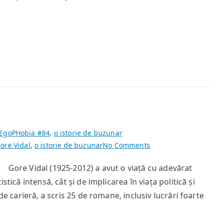
EgoPHobia #84
,
o istorie de buzunar
on
ore Vidal
,
o istorie de buzunar
No Comments
Iulian
ore Vidal (1925-2012) a avut o viață cu adevărat
Apostatul
tică intensă, cât și de implicarea în viața politică și
de carieră, a scris 25 de romane, inclusiv lucrări foarte