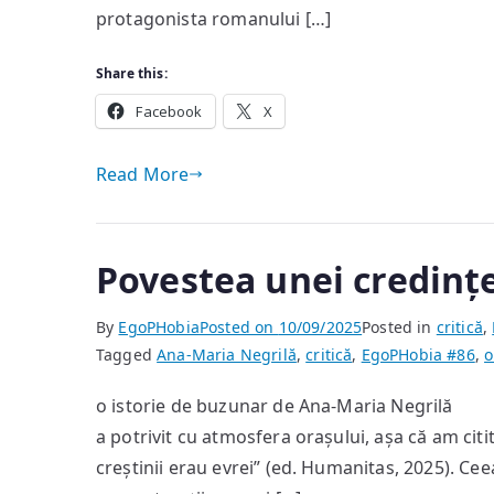
protagonista romanului […]
Share this:
Facebook
X
Read More
Povestea unei credinț
By
EgoPHobia
Posted on
10/09/2025
Posted in
critică
,
Tagged
Ana-Maria Negrilă
,
critică
,
EgoPHobia #86
,
o
o istorie de buzunar de Ana-Maria Negrilă A
a potrivit cu atmosfera orașului, așa că am cit
creștinii erau evrei” (ed. Humanitas, 2025). Ce