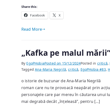
Share this:
Facebook
X
Read More
„Kafka pe malul mării
By
EgoPHobia
Posted on
15/12/2024
Posted in
critică
,
Tagged
Ana-Maria Negrilă
,
critică
,
EgoPHobia #83
,
H
o istorie de buzunar de Ana-Maria Negrilă 
roman care nu te provoacă neapărat prin acțiu
personajele care par mereu în căutarea unui luc
mai degrabă decât „înțeleasă”, pentru […]