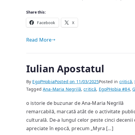
Share this:
Facebook
X
Read More
Iulian Apostatul
By
EgoPHobia
Posted on
11/03/2025
Posted in
critică
,
Tagged
Ana-Maria Negrilă
,
critică
,
EgoPHobia #84
,
G
o istorie de buzunar de Ana-Maria Negrilă G
remarcabilă, marcată atât de o activitate publicis
culturală. De-a lungul celor peste cinci decenii 
apreciate în epocă, precum „Myra […]