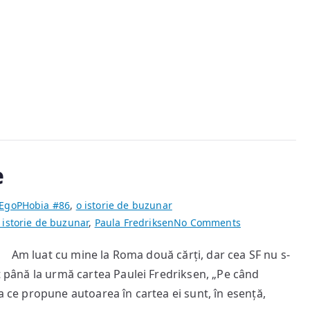
e
EgoPHobia #86
,
o istorie de buzunar
on
 istorie de buzunar
,
Paula Fredriksen
No Comments
Povestea
m luat cu mine la Roma două cărți, dar cea SF nu s-
unei
it până la urmă cartea Paulei Fredriksen, „Pe când
credințe
ea ce propune autoarea în cartea ei sunt, în esență,