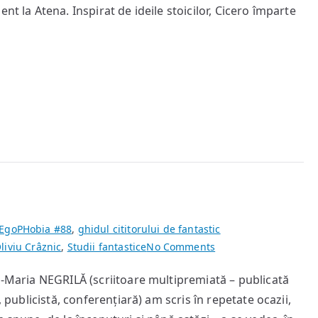
moralitate
nt la Atena. Inspirat de ideile stoicilor, Cicero împarte
și
virtute
EgoPHobia #88
,
ghidul cititorului de fantastic
on
liviu Crâznic
,
Studii fantastice
No Comments
Conjurația
a-Maria NEGRILĂ (scriitoare multipremiată – publicată
nemuririi
, publicistă, conferențiară) am scris în repetate ocazii,