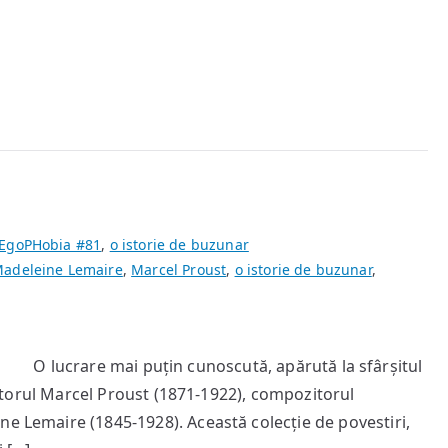
metafizic
EgoPHobia #81
,
o istorie de buzunar
adeleine Lemaire
,
Marcel Proust
,
o istorie de buzunar
,
O lucrare mai puțin cunoscută, apărută la sfârșitul
criitorul Marcel Proust (1871-1922), compozitorul
ne Lemaire (1845-1928). Această colecție de povestiri,