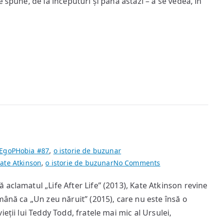
 spune, de la începuturi și până astăzi – a se vedea, în
EgoPHobia #87
,
o istorie de buzunar
on
ate Atkinson
,
o istorie de buzunar
No Comments
Un
aclamatul „Life After Life” (2013), Kate Atkinson revine
zeu
mână ca „Un zeu năruit” (2015), care nu este însă o
năruit
eții lui Teddy Todd, fratele mai mic al Ursulei,