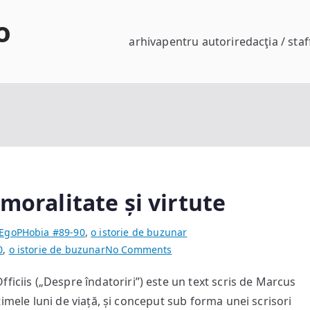
o
arhiva
pentru autori
redacţia / staf
 moralitate și virtute
EgoPHobia #89-90
,
o istorie de buzunar
on
0
,
o istorie de buzunar
No Comments
Cicero,
ficiis („Despre îndatoriri”) este un text scris de Marcus
despre
 ultimele luni de viață, și conceput sub forma unei scrisori
sclavie,