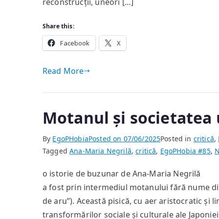
reconstrucții, uneori […]
Share this:
Facebook
X
Read More
Motanul și societate
By
EgoPHobia
Posted on
07/06/2025
Posted in
critică
,
Tagged
Ana-Maria Negrilă
,
critică
,
EgoPHobia #85
,
N
o istorie de buzunar de Ana-Maria Negrilă
a fost prin intermediul motanului fără nume 
de aru”). Această pisică, cu aer aristocratic și 
transformărilor sociale și culturale ale Japonie