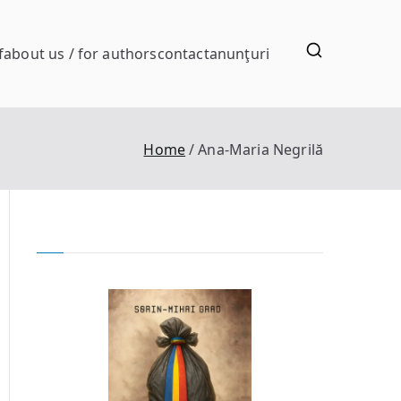
f
about us / for authors
contact
anunţuri
Home
Ana-Maria Negrilă