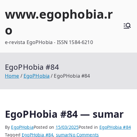
Skip
www.egophobia.r
to
content
o
e-revista EgoPHobia - ISSN 1584-6210
EgoPHobia #84
Home
EgoPHobia
EgoPHobia #84
EgoPHobia #84 — sumar
By
EgoPHobia
Posted on
15/03/2025
Posted in
EgoPHobia #84
on
Tagged
EgoPHobia #84
,
sumar
No Comments