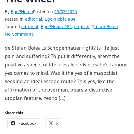
By
EgoPHobia
Posted on
15/03/2025
Posted in
editorial
,
EgoPHobia #84
Tagged
editorial
,
EgoPHobia #84
,
english
,
Ștefan Bolea
on
No Comments
The
de Ștefan Bolea Is Schopenhauer right? Is life just
Wheel
pain and suffering? To put it differently, aren’t the
positive aspects of life prevalent? Nietzsche’s famous
yes comes to mind. Was it the yes of a masochist
seeking an ideal escape route? This yes, like the
affirmation of the overman, bears a distinctive
utopian feature. Yes to […]
Share this:
Facebook
X