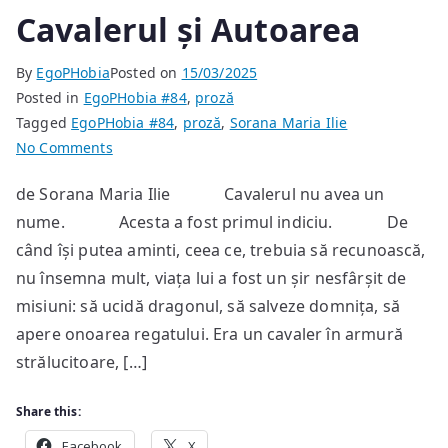
Cavalerul și Autoarea
By
EgoPHobia
Posted on
15/03/2025
Posted in
EgoPHobia #84
,
proză
Tagged
EgoPHobia #84
,
proză
,
Sorana Maria Ilie
on
No Comments
Cavalerul
de Sorana Maria Ilie Cavalerul nu avea un
și
nume. Acesta a fost primul indiciu. De
Autoarea
când își putea aminti, ceea ce, trebuia să recunoască,
nu însemna mult, viața lui a fost un șir nesfârșit de
misiuni: să ucidă dragonul, să salveze domnița, să
apere onoarea regatului. Era un cavaler în armură
strălucitoare, […]
Share this:
Facebook
X