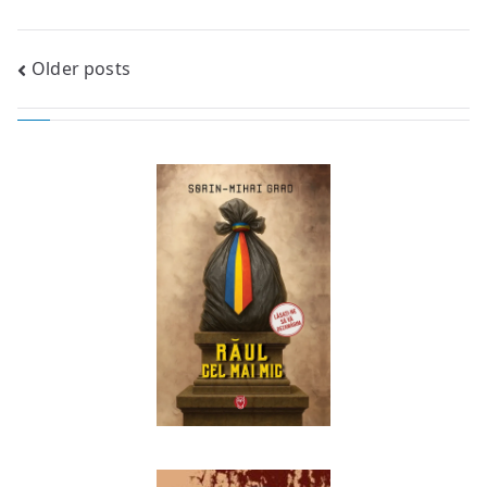
Posts
Older posts
navigation