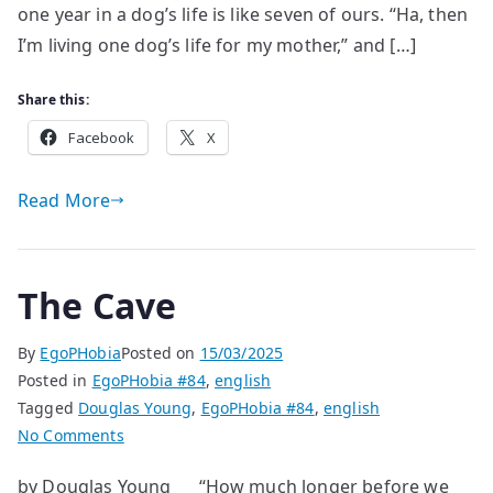
one year in a dog’s life is like seven of ours. “Ha, then
I’m living one dog’s life for my mother,” and […]
Share this:
Facebook
X
Read More
The Cave
By
EgoPHobia
Posted on
15/03/2025
Posted in
EgoPHobia #84
,
english
Tagged
Douglas Young
,
EgoPHobia #84
,
english
on
No Comments
The
by Douglas Young “How much longer before we
Cave