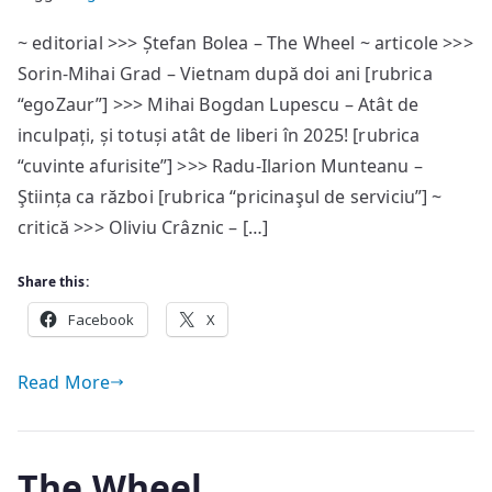
EgoPHobia
~ editorial >>> Ștefan Bolea – The Wheel ~ articole >>>
#84
Sorin-Mihai Grad – Vietnam după doi ani [rubrica
—
sumar
“egoZaur”] >>> Mihai Bogdan Lupescu – Atât de
inculpați, și totuși atât de liberi în 2025! [rubrica
“cuvinte afurisite”] >>> Radu-Ilarion Munteanu –
Ştiința ca război [rubrica “pricinaşul de serviciu”] ~
critică >>> Oliviu Crâznic – […]
Share this:
Facebook
X
Read More
The Wheel