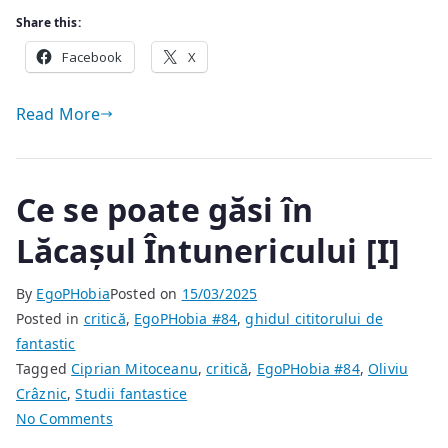
Share this:
Facebook
X
Read More
Ce se poate găsi în
Lăcașul Întunericului [I]
By
EgoPHobia
Posted on
15/03/2025
Posted in
critică
,
EgoPHobia #84
,
ghidul cititorului de
fantastic
Tagged
Ciprian Mitoceanu
,
critică
,
EgoPHobia #84
,
Oliviu
Crâznic
,
Studii fantastice
on
No Comments
Ce