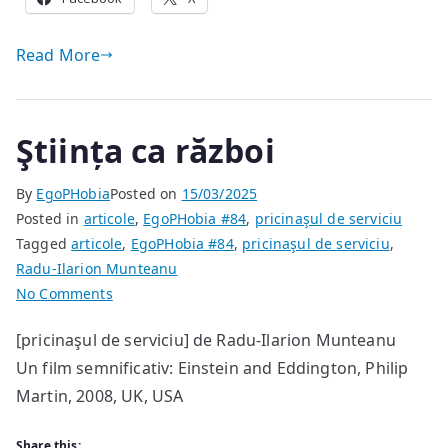
Read More
Ştiința ca război
By
EgoPHobia
Posted on
15/03/2025
Posted in
articole
,
EgoPHobia #84
,
pricinaşul de serviciu
Tagged
articole
,
EgoPHobia #84
,
pricinaşul de serviciu
,
Radu-Ilarion Munteanu
on
No Comments
Ştiința
[pricinaşul de serviciu] de Radu-Ilarion Munteanu
ca
Un film semnificativ: Einstein and Eddington, Philip
război
Martin, 2008, UK, USA
Share this: