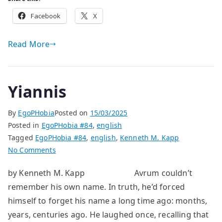
Facebook
X
Read More
Yiannis
By
EgoPHobia
Posted on
15/03/2025
Posted in
EgoPHobia #84
,
english
Tagged
EgoPHobia #84
,
english
,
Kenneth M. Kapp
on
No Comments
Yiannis
by Kenneth M. Kapp Avrum couldn’t
remember his own name. In truth, he’d forced
himself to forget his name a long time ago: months,
years, centuries ago. He laughed once, recalling that