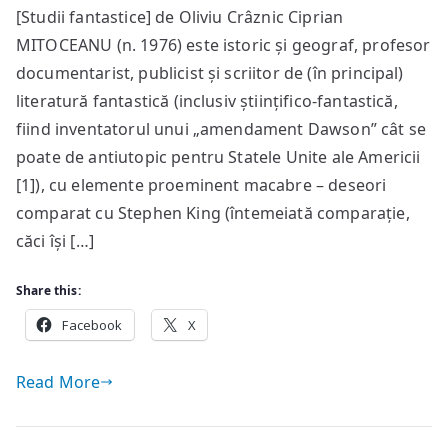
[Studii fantastice] de Oliviu Crâznic Ciprian
se
MITOCEANU (n. 1976) este istoric și geograf, profesor
poate
găsi
documentarist, publicist și scriitor de (în principal)
în
literatură fantastică (inclusiv științifico-fantastică,
Lăcașul
fiind inventatorul unui „amendament Dawson” cât se
Întunericului
poate de antiutopic pentru Statele Unite ale Americii
[I]
[1]), cu elemente proeminent macabre – deseori
comparat cu Stephen King (întemeiată comparație,
căci își […]
Share this:
Facebook
X
Read More