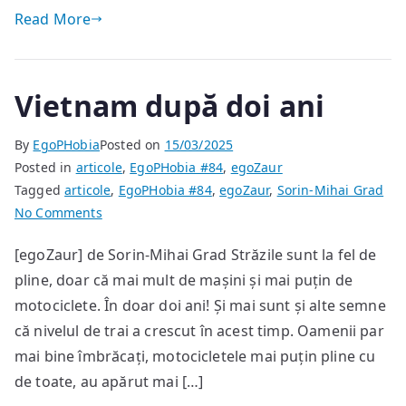
Read More
Vietnam după doi ani
By
EgoPHobia
Posted on
15/03/2025
Posted in
articole
,
EgoPHobia #84
,
egoZaur
Tagged
articole
,
EgoPHobia #84
,
egoZaur
,
Sorin-Mihai Grad
on
No Comments
Vietnam
[egoZaur] de Sorin-Mihai Grad Străzile sunt la fel de
după
pline, doar că mai mult de mașini și mai puțin de
doi
ani
motociclete. În doar doi ani! Și mai sunt și alte semne
că nivelul de trai a crescut în acest timp. Oamenii par
mai bine îmbrăcați, motocicletele mai puțin pline cu
de toate, au apărut mai […]