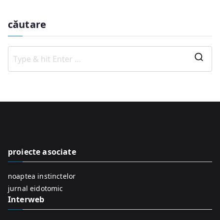
căutare
S
e
a
r
c
h
f
proiecte asociate
o
r
noaptea instinctelor
:
jurnal eidotomic
Interweb