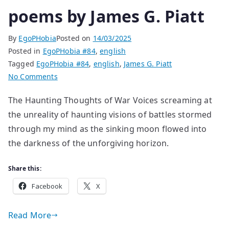
poems by James G. Piatt
By
EgoPHobia
Posted on
14/03/2025
Posted in
EgoPHobia #84
,
english
Tagged
EgoPHobia #84
,
english
,
James G. Piatt
on
No Comments
poems
The Haunting Thoughts of War Voices screaming at
by
the unreality of haunting visions of battles stormed
James
G.
through my mind as the sinking moon flowed into
Piatt
the darkness of the unforgiving horizon.
Share this:
Facebook
X
Read More