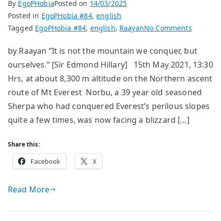
By
EgoPHobia
Posted on
14/03/2025
Posted in
EgoPHobia #84
,
english
on
Tagged
EgoPHobia #84
,
english
,
Raayan
No Comments
The
by Raayan “It is not the mountain we conquer, but
Legend
ourselves.” [Sir Edmond Hillary] 15th May 2021, 13:30
of
Yellow
Hrs, at about 8,300 m altitude on the Northern ascent
Boots
route of Mt Everest Norbu, a 39 year old seasoned
Sherpa who had conquered Everest’s perilous slopes
quite a few times, was now facing a blizzard […]
Share this:
Facebook
X
Read More