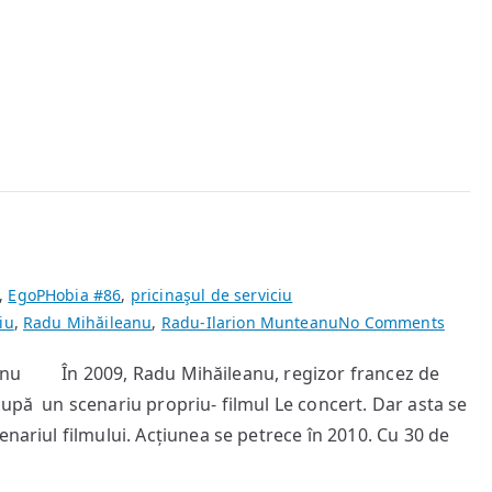
,
EgoPHobia #86
,
pricinaşul de serviciu
on
iu
,
Radu Mihăileanu
,
Radu-Ilarion Munteanu
No Comments
Conce
teanu În 2009, Radu Mihăileanu, regizor francez de
după un scenariu propriu- filmul Le concert. Dar asta se
enariul filmului. Acțiunea se petrece în 2010. Cu 30 de