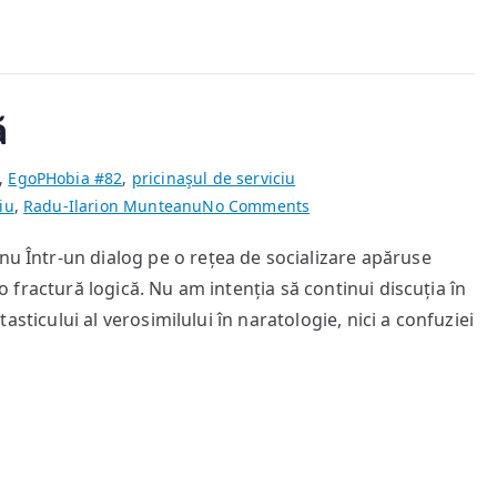
ă
,
EgoPHobia #82
,
pricinaşul de serviciu
on
iu
,
Radu-Ilarion Munteanu
No Comments
Despre
nu Într-un dialog pe o rețea de socializare apăruse
planete
t o fractură logică. Nu am intenția să continui discuția în
și
viață
antasticului al verosimilului în naratologie, nici a confuziei