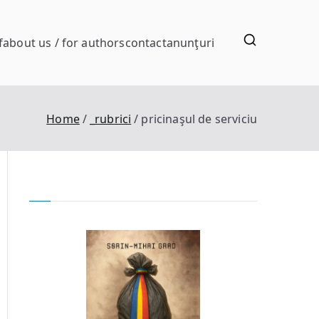
f
about us / for authors
contact
anunţuri
Home
_rubrici
pricinaşul de serviciu