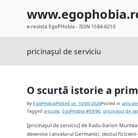
Skip
www.egophobia.r
to
content
e-revista EgoPHobia - ISSN 1584-6210
pricinaşul de serviciu
O scurtă istorie a pri
By
EgoPHobia
Posted on
10/06/2026
Posted in
articole
Tagged
articole
,
EgoPHobia #89/90
,
pricinaşul de se
[pricinaşul de serviciu] de Radu-Ilarion Munt
devenise cancelarul Germanici, destui fizicieni