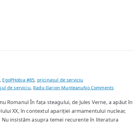
,
EgoPHobia #85
,
pricinaşul de serviciu
on
şul de serviciu
,
Radu-Ilarion Munteanu
No Comments
Un
nu Romanul Ȋn fața steagului, de Jules Verne, a apăut în
caz
ului XX, în contextul apariției armamentului nuclear,
de
plagiat
 Nu insistăm asupra temei recurente în literatura