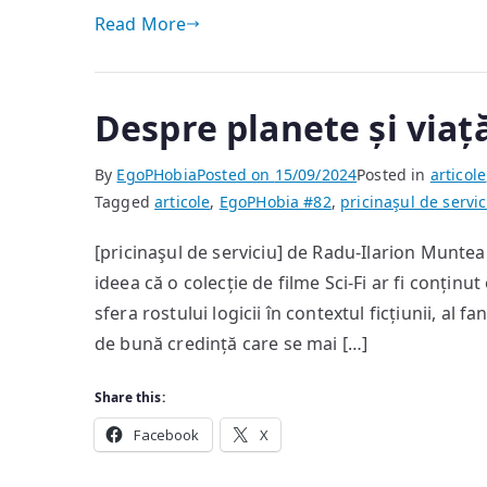
Read More
Despre planete și viaț
By
EgoPHobia
Posted on
15/09/2024
Posted in
articole
Tagged
articole
,
EgoPHobia #82
,
pricinaşul de servic
[pricinaşul de serviciu] de Radu-Ilarion Muntea
ideea că o colecție de filme Sci-Fi ar fi conținu
sfera rostului logicii în contextul ficțiunii, al f
de bună credință care se mai […]
Share this:
Facebook
X