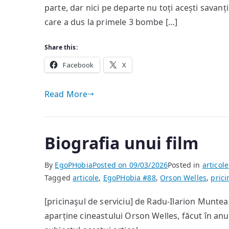
parte, dar nici pe departe nu toți acești savanți
care a dus la primele 3 bombe […]
Share this:
Facebook
X
Read More
Biografia unui film
By
EgoPHobia
Posted on
09/03/2026
Posted in
articole
Tagged
articole
,
EgoPHobia #88
,
Orson Welles
,
prici
[pricinaşul de serviciu] de Radu-Ilarion Munt
aparține cineastului Orson Welles, făcut în anul 