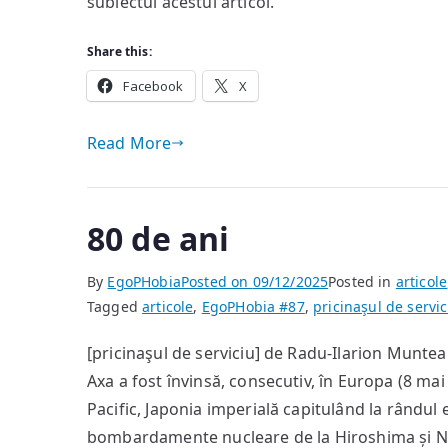
subiectul acestui articol.
Share this:
Facebook
X
Read More
80 de ani
By
EgoPHobia
Posted on
09/12/2025
Posted in
articole
Tagged
articole
,
EgoPHobia #87
,
pricinaşul de servic
[pricinaşul de serviciu] de Radu-Ilarion Munt
Axa a fost învinsă, consecutiv, în Europa (8 mai
Pacific, Japonia imperială capitulând la rândul
bombardamente nucleare de la Hiroshima și N