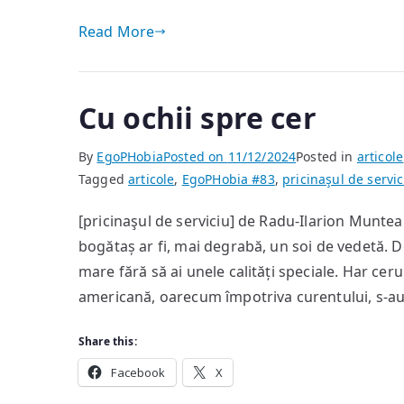
Read More
Cu ochii spre cer
By
EgoPHobia
Posted on
11/12/2024
Posted in
articole
Tagged
articole
,
EgoPHobia #83
,
pricinaşul de servic
[pricinaşul de serviciu] de Radu-Ilarion Munte
bogătaș ar fi, mai degrabă, un soi de vedetă. D
mare fără să ai unele calități speciale. Har cer
americană, oarecum împotriva curentului, s-au a
Share this:
Facebook
X