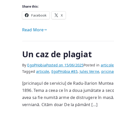
Share this:
Facebook
X
Read More
Un caz de plagiat
By
EgoPHobia
Posted on
15/06/2025
Posted in
articole
Tagged
articole
,
EgoPHobia #85
,
Jules Verne
,
pricina
[pricinaşul de serviciu] de Radu-Ilarion Muntea
1896. Tema a ceea ce în a doua jumătate a secol
avea sa fie numită arme de distrugere în masă.
verniană. Cităm doar De la pământ […]