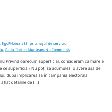
,
EgoPHobia #83
,
pricinaşul de serviciu
on
iu
,
Radu-Ilarion Munteanu
No Comments
Cu
anu Privind oarecum superficial, consideram că marele
ochii
e ce superficial? Nu poți să acumulezi o avere așa de
spre
cer
ului, după implicarea sa în campania electorală
flat detaliile de […]