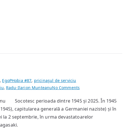
,
EgoPHobia #87
,
pricinaşul de serviciu
on
iu
,
Radu-Ilarion Munteanu
No Comments
80
eanu Socotesc perioada dintre 1945 și 2025. În 1945
de
 1945), capitularea generală a Germaniei naziste) și în
ani
 ei la 2 septembrie, în urma devastatoarelor
agasaki.