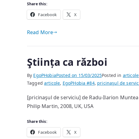
Share this:
Facebook
X
Read More
Ştiința ca război
By
EgoPHobia
Posted on
15/03/2025
Posted in
articole
Tagged
articole
,
EgoPHobia #84
,
pricinaşul de servic
[pricinaşul de serviciu] de Radu-Ilarion Munt
Philip Martin, 2008, UK, USA
Share this:
Facebook
X