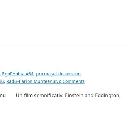
,
EgoPHobia #84
,
pricinaşul de serviciu
on
iu
,
Radu-Ilarion Munteanu
No Comments
Ştiința
eanu Un film semnificativ: Einstein and Eddington,
ca
război