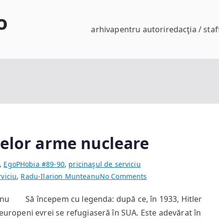
o
arhiva
pentru autori
redacţia / staf
melor arme nucleare
,
EgoPHobia #89-90
,
pricinaşul de serviciu
on
rviciu
,
Radu-Ilarion Munteanu
No Comments
O
eanu Să începem cu legenda: după ce, în 1933, Hitler
scurtă
 europeni evrei se refugiaseră în SUA. Este adevărat în
istorie