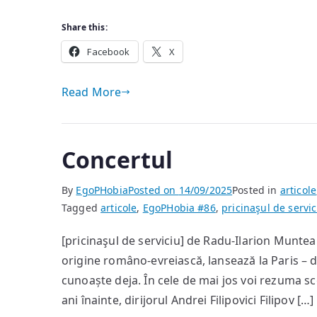
Share this:
Facebook
X
Read More
Concertul
By
EgoPHobia
Posted on
14/09/2025
Posted in
articole
Tagged
articole
,
EgoPHobia #86
,
pricinaşul de servic
[pricinaşul de serviciu] de Radu-Ilarion Mun
origine româno-evreiască, lansează la Paris – 
cunoaște deja. În cele de mai jos voi rezuma sc
ani înainte, dirijorul Andrei Filipovici Filipov […]