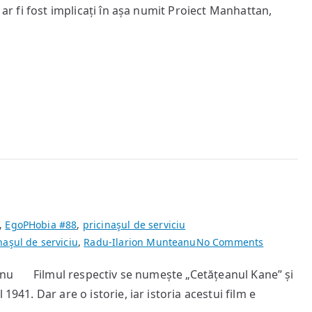
a
 ar fi fost implicați în așa numit Proiect Manhattan,
primelor
arme
nucleare
,
EgoPHobia #88
,
pricinaşul de serviciu
on
naşul de serviciu
,
Radu-Ilarion Munteanu
No Comments
Biografia
eanu Filmul respectiv se numește „Cetățeanul Kane” și
unui
1941. Dar are o istorie, iar istoria acestui film e
film