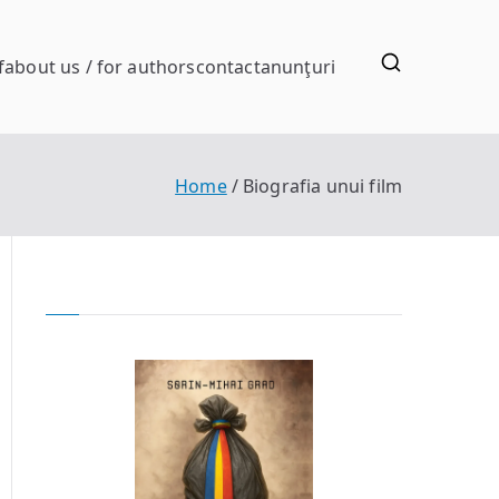
f
about us / for authors
contact
anunţuri
Home
Biografia unui film