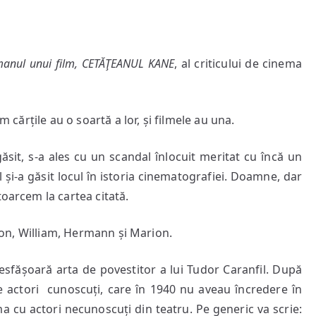
anul unui film, CETĂŢEANUL KANE
, al criticului de cinema
ărțile au o soartă a lor, și filmele au una.
it, s-a ales cu un scandal înlocuit meritat cu încă un
 și-a găsit locul în istoria cinematografiei. Doamne, dar
toarcem la cartea citată.
on, William, Hermann și Marion.
fășoară arta de povestitor a lui Tudor Caranfil. După
e actori cunoscuți, care în 1940 nu aveau încredere în
ma cu actori necunoscuți din teatru. Pe generic va scrie: