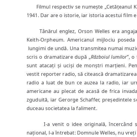
Filmul respectiv se numește „Cetățeanul Kane
1941. Dar are o istorie, iar istoria acestui film e
Tânărul englez, Orson Welles era angajat la
Keith-Orpheum. Americanul mijlociu poseda 
lungimi de undă. Una transmitea numai muzică
scris o dramatizare după „
Războiul lumilor
”, o
sunt atacați și uciși de monștri marțieni. Pen
vestit reporter radio, să citească dramatizare
radio a luat de bun ce auzea la radio, iar ur
americane au plecat de acasă de frica invada
zguduită, iar Gerorge Schaffer, președintele s
duceau societatea la faliment.
I-a venit o idee originală, încercând sal
național, l-a întrebat: Domnule Welles, nu vreți