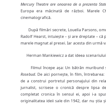
Mercury Theatre are onoarea de a prezenta State
Europa era măcinată de război. Marele Char
cinematografică.
După filmări secrete, Louella Parsons, omul
Radolf Hearst, intuiește – și are dreptate – că 
marele magnat al presei. Iar acesta din urmă va
Herman Mankiewicz a dat ideea scenariului, c
Filmul începe așa: Un bătrân muribund scap
Rosebud
. De aici pornește, în film, întrebarea
de a construi portretul personajului din rela
jurnalist, scrisese o cronică despre lipsa d
completat cronica în sensul ei, apoi i-a spus
originalitatea ideii sale din 1942, dar nu știa