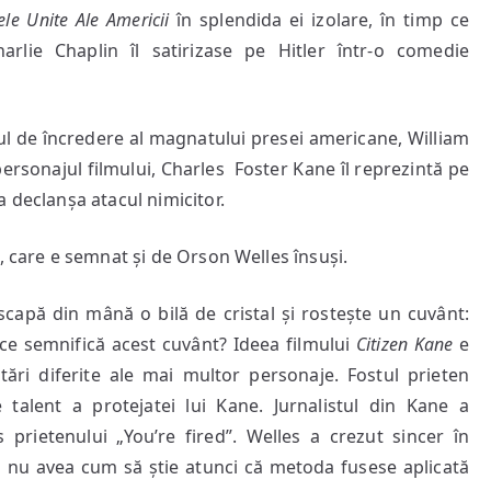
le Unite Ale Americii
în splendida ei izolare, în timp ce
lie Chaplin îl satirizase pe Hitler într-o comedie
 de încredere al magnatului presei americane, William
personajul filmului, Charles Foster Kane îl reprezintă pe
 declanșa atacul nimicitor.
are e semnat și de Orson Welles însuși.
ă din mână o bilă de cristal și rostește un cuvânt:
: ce semnifică acest cuvânt? Ideea filmului
Citizen Kane
e
tări diferite ale mai multor personaje. Fostul prieten
e talent a protejatei lui Kane. Jurnalistul din Kane a
 prietenului „You’re fired”. Welles a crezut sincer în
 și nu avea cum să știe atunci că metoda fusese aplicată