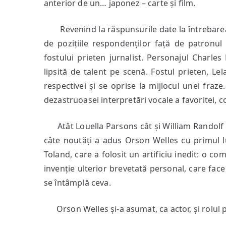
anterior de un… japonez – carte și film.
Revenind la răspunsurile date la întrebar
de pozițiile respondenților față de patronul
fostului prieten jurnalist. Personajul Charle
lipsită de talent pe scenă. Fostul prieten, Le
respectivei și se oprise la mijlocul unei fraze.
dezastruoasei interpretări vocale a favoritei, 
Atât Louella Parsons cât și William Randolf Hea
câte noutăți a adus Orson Welles cu primul lu
Toland, care a folosit un artificiu inedit: o c
invenție ulterior brevetată personal, care face 
se întâmplă ceva.
Orson Welles și-a asumat, ca actor, și rolul p