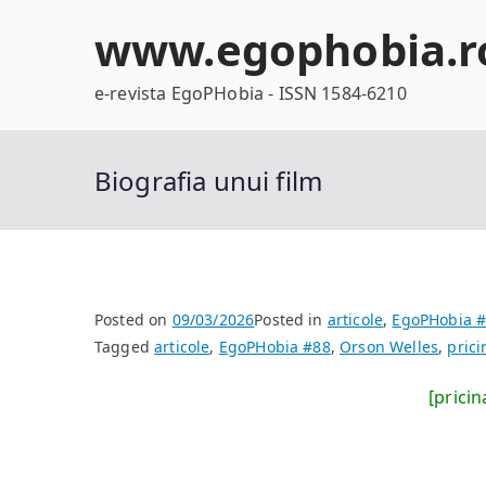
Skip
www.egophobia.r
to
content
e-revista EgoPHobia - ISSN 1584-6210
Biografia unui film
Posted on
09/03/2026
Posted in
articole
,
EgoPHobia 
Tagged
articole
,
EgoPHobia #88
,
Orson Welles
,
prici
[pricin