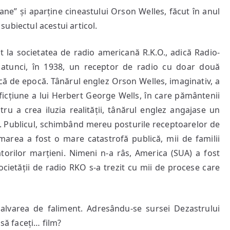
” și aparține cineastului Orson Welles, făcut în anul
 subiectul acestui articol.
 societatea de radio americană R.K.O., adică Radio-
atunci, în 1938, un receptor de radio cu doar două
 de epocă. Tânărul englez Orson Welles, imaginativ, a
 ficțiune a lui Herbert George Wells, în care pământenii
tru a crea iluzia realității, tânărul englez angajase un
a. Publicul, schimbând mereu posturile receptoarelor de
marea a fost o mare catastrofă publică, mii de familii
torilor marțieni. Nimeni n-a râs, America (SUA) a fost
ocietății de radio RKO s-a trezit cu mii de procese care
varea de faliment. Adresându-se sursei Dezastrului
 să faceți… film?