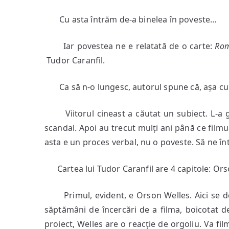
Cu asta întrăm de-a binelea în poveste…
Iar povestea ne e relatată de o carte:
Rom
Tudor Caranfil.
Ca să n-o lungesc, autorul spune că, așa cum c
Viitorul cineast a căutat un subiect. L-a găs
scandal. Apoi au trecut mulți ani până ce filmul
asta e un proces verbal, nu o poveste. Să ne în
Cartea lui Tudor Caranfil are 4 capitole: Ors
Primul, evident, e Orson Welles. Aici se des
săptămâni de încercări de a filma, boicotat d
proiect, Welles are o reacție de orgoliu. Va fil