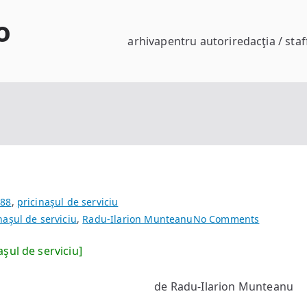
o
arhiva
pentru autori
redacţia / staf
#88
,
pricinaşul de serviciu
on
naşul de serviciu
,
Radu-Ilarion Munteanu
No Comments
Biografia
aşul de serviciu]
unui
film
de Radu-Ilarion Munteanu