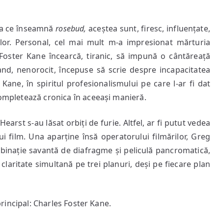
ea ce înseamnă
rosebud,
aceștea sunt, firesc, influențate,
 lor. Personal, cel mai mult m-a impresionat mărturia
s Foster Kane încearcă, tiranic, să impună o cântăreață
land, nenorocit, începuse să scrie despre incapacitatea
 Kane, în spiritul profesionalismului pe care l-ar fi dat
completează cronica în aceeași manieră.
rst s-au lăsat orbiți de furie. Altfel, ar fi putut vedea
i film. Una aparține însă operatorului filmărilor, Greg
ombinație savantă de diafragme și peliculă pancromatică,
claritate simultană pe trei planuri, deși pe fiecare plan
rincipal: Charles Foster Kane.