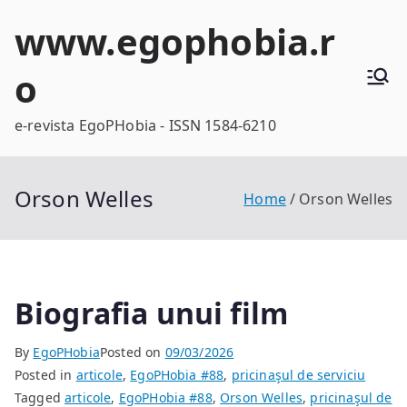
Skip
www.egophobia.r
to
content
o
e-revista EgoPHobia - ISSN 1584-6210
Orson Welles
Home
Orson Welles
Biografia unui film
By
EgoPHobia
Posted on
09/03/2026
Posted in
articole
,
EgoPHobia #88
,
pricinaşul de serviciu
Tagged
articole
,
EgoPHobia #88
,
Orson Welles
,
pricinaşul de