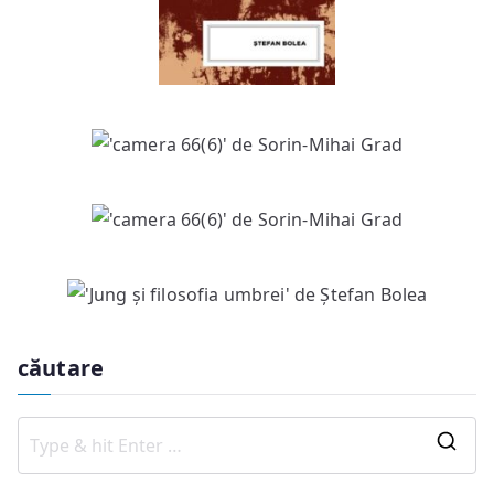
căutare
S
e