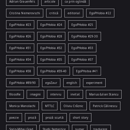
Adrian Grauenfels
articole
ca prin oglindă
Cristina Nemerovschi
critică
editorial
EgoPHobia #22
EgoPHobia #23
EgoPHobia #24
EgoPHobia #25
EgoPHobia #26
EgoPHobia #28
EgoPHobia #29-30
EgoPHobia #31
EgoPHobia #32
EgoPHobia #33
EgoPHobia #34
EgoPHobia #35
EgoPHobia #37
EgoPHobia #38
EgoPHobia #39-40
EgoPHobia #41
EgoPHobia #89/90
egoZaur
english
experiment
filosofie
imagini
interviu
invitat
Marius-Iulian Stancu
Monica Manolachi
MTTLC
Oliviu Crâznic
Patrick Călinescu
poezie
proză
proză scurtă
short story
Sorin-Mihai Grad
Studii fantastice
sumar
traducere