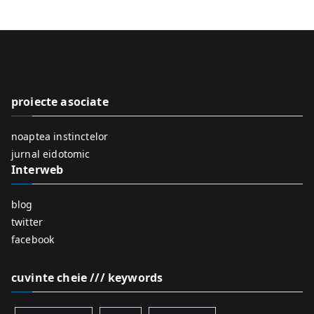
a
r
c
h
f
proiecte asociate
o
r
noaptea instinctelor
:
jurnal eidotomic
Interweb
blog
twitter
facebook
cuvinte cheie /// keywords