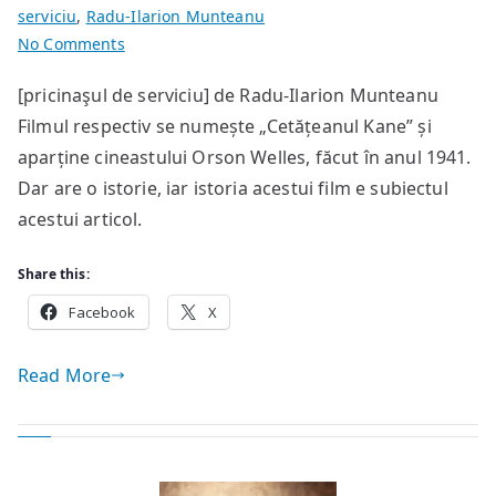
serviciu
,
Radu-Ilarion Munteanu
on
No Comments
Biografia
[pricinaşul de serviciu] de Radu-Ilarion Munteanu
unui
Filmul respectiv se numește „Cetățeanul Kane” și
film
aparține cineastului Orson Welles, făcut în anul 1941.
Dar are o istorie, iar istoria acestui film e subiectul
acestui articol.
Share this:
Facebook
X
Read More