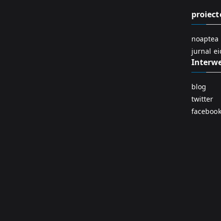
proiect
noaptea 
jurnal e
Interw
blog
twitter
faceboo