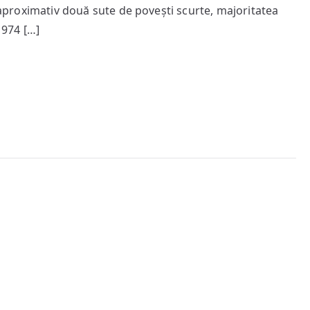
“Cimit
s aproximativ două sute de povești scurte, majoritatea
animal
1974 […]