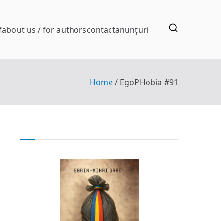
f
about us / for authors
contact
anunţuri
Home
EgoPHobia #91
en