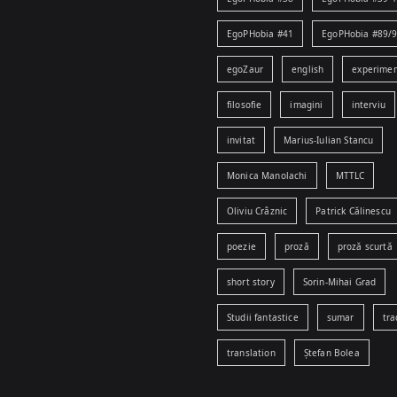
EgoPHobia #41
EgoPHobia #89/
egoZaur
english
experime
filosofie
imagini
interviu
invitat
Marius-Iulian Stancu
Monica Manolachi
MTTLC
Oliviu Crâznic
Patrick Călinescu
poezie
proză
proză scurtă
short story
Sorin-Mihai Grad
Studii fantastice
sumar
tra
translation
Ștefan Bolea