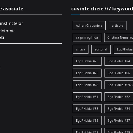
e asociate
cuvinte cheie /// keyword
instinctelor
Adrian Grauenfels
articole
idotomic
eb
ca prin oglindă
Cristina Nemerov
critică
editorial
EgoPHobia
EgoPHobia #23
EgoPHobia #24
k
EgoPHobia #25
EgoPHobia #26
EgoPHobia #28
EgoPHobia #29-3
EgoPHobia #31
EgoPHobia #32
EgoPHobia #33
EgoPHobia #34
EgoPHobia #35
EgoPHobia #37
EgoPHobia #38
EgoPHobia #39-4