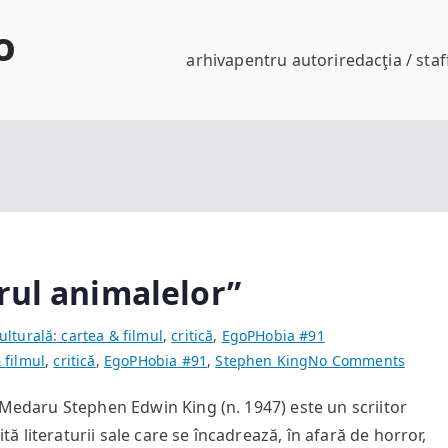
o
arhiva
pentru autori
redacţia / staf
rul animalelor”
ulturală: cartea & filmul
,
critică
,
EgoPHobia #91
on
 filmul
,
critică
,
EgoPHobia #91
,
Stephen King
No Comments
Steph
 Medaru Stephen Edwin King (n. 1947) este un scriitor
King
 literaturii sale care se încadrează, în afară de horror,
–