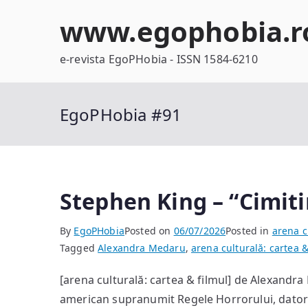
Skip
www.egophobia.r
to
content
e-revista EgoPHobia - ISSN 1584-6210
EgoPHobia #91
Stephen King – “Cimiti
By
EgoPHobia
Posted on
06/07/2026
Posted in
arena c
Tagged
Alexandra Medaru
,
arena culturală: cartea &
[arena culturală: cartea & filmul] de Alexandra
american supranumit Regele Horrorului, datorită