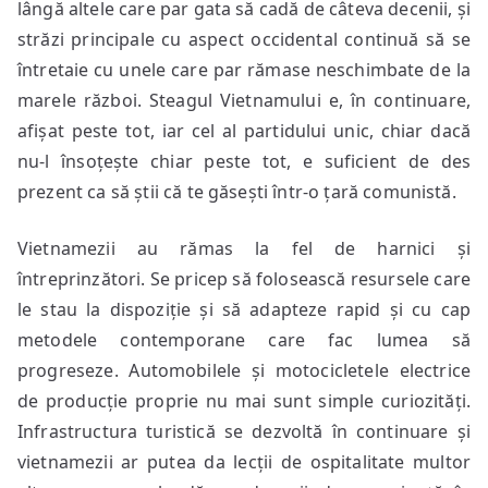
lângă altele care par gata să cadă de câteva decenii, și
străzi principale cu aspect occidental continuă să se
întretaie cu unele care par rămase neschimbate de la
marele război. Steagul Vietnamului e, în continuare,
afișat peste tot, iar cel al partidului unic, chiar dacă
nu-l însoțește chiar peste tot, e suficient de des
prezent ca să știi că te găsești într-o țară comunistă.
Vietnamezii au rămas la fel de harnici și
întreprinzători. Se pricep să folosească resursele care
le stau la dispoziție și să adapteze rapid și cu cap
metodele contemporane care fac lumea să
progreseze. Automobilele și motocicletele electrice
de producție proprie nu mai sunt simple curiozități.
Infrastructura turistică se dezvoltă în continuare și
vietnamezii ar putea da lecții de ospitalitate multor