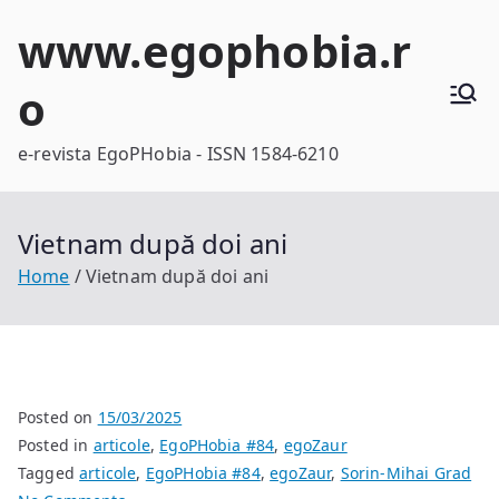
Skip
www.egophobia.r
to
content
o
e-revista EgoPHobia - ISSN 1584-6210
Vietnam după doi ani
Home
Vietnam după doi ani
Posted on
15/03/2025
Posted in
articole
,
EgoPHobia #84
,
egoZaur
Tagged
articole
,
EgoPHobia #84
,
egoZaur
,
Sorin-Mihai Grad