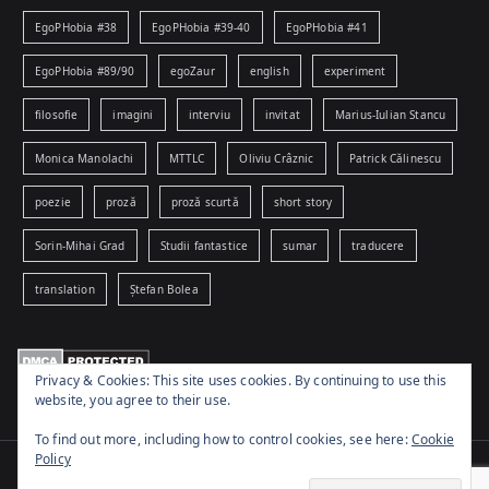
EgoPHobia #38
EgoPHobia #39-40
EgoPHobia #41
EgoPHobia #89/90
egoZaur
english
experiment
filosofie
imagini
interviu
invitat
Marius-Iulian Stancu
Monica Manolachi
MTTLC
Oliviu Crâznic
Patrick Călinescu
poezie
proză
proză scurtă
short story
Sorin-Mihai Grad
Studii fantastice
sumar
traducere
translation
Ștefan Bolea
Privacy & Cookies: This site uses cookies. By continuing to use this
website, you agree to their use.
To find out more, including how to control cookies, see here:
Cookie
Policy
Copyright © 2026
www.egophobia.ro
. Powered by
Zakra
and