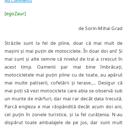
on
No Comments
Vietnam
[egoZaur]
după
doi
de Sorin-Mihai Grad
ani
Străzile sunt la fel de pline, doar că mai mult de
mașini și mai puțin de motociclete. În doar doi ani! Și
mai sunt și alte semne că nivelul de trai a crescut în
acest timp. Oamenii par mai bine îmbrăcați,
motocicletele mai puțin pline cu de toate, au apărut
mai multe patiserii, cofetării și terase,… Desigur că
mai poți să vezi motociclete care abia se observă sub
un munte de mărfuri, dar mai rar decât data trecută.
Parcă engleza e mai răspândită decât acum doi ani,
cel puțin în zonele turistice, și la fel curățenia. N-au
dispărut toate ambalajele de pe jos, dar sunt mult