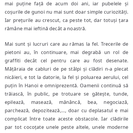
mai puține față de acum doi ani, iar pubelele și
coșurile de gunoi nu mai sunt doar simple curiozități.
Iar prețurile au crescut, ca peste tot, dar totuși țara
rămâne mai ieftină decât a noastră.
Mai sunt și lucruri care au rămas la fel. Trecerile de
pietoni au, în continuare, mai degrabă un rol de
graffiti decât cel pentru care au fost desenate.
Mățăraia de cabluri de pe stâlpi și clădiri n-a plecat
nicăieri, e tot la datorie, la fel și poluarea aerului, cel
puțin în Hanoi e omniprezentă. Oamenii continuă să
trăiască, în public, pe trotuare se gătește, tunde,
epilează, masează, mănâncă, bea, negociază,
parchează, depozitează,…, doar cu deplasatul e mai
complicat între toate aceste obstacole. Iar clădirile
par tot cocoțate unele peste altele, unele moderne