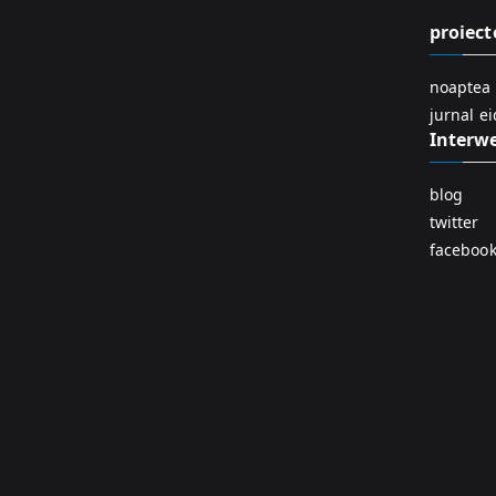
proiect
noaptea 
jurnal e
Interw
blog
twitter
faceboo