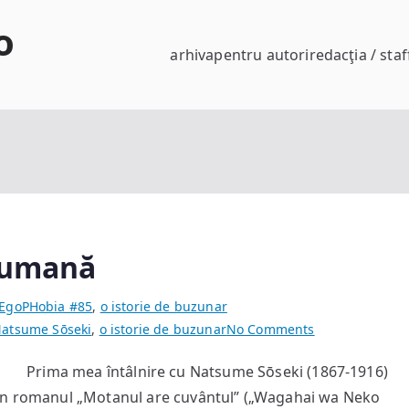
o
arhiva
pentru autori
redacţia / staf
a umană
EgoPHobia #85
,
o istorie de buzunar
on
atsume Sōseki
,
o istorie de buzunar
No Comments
Motanul
 Prima mea întâlnire cu Natsume Sōseki (1867-1916)
și
din romanul „Motanul are cuvântul” („Wagahai wa Neko
societatea