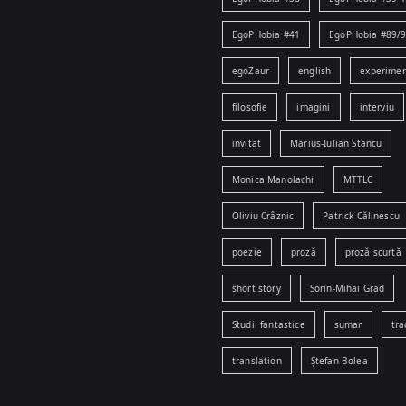
EgoPHobia #41
EgoPHobia #89/
egoZaur
english
experime
filosofie
imagini
interviu
invitat
Marius-Iulian Stancu
Monica Manolachi
MTTLC
Oliviu Crâznic
Patrick Călinescu
poezie
proză
proză scurtă
short story
Sorin-Mihai Grad
Studii fantastice
sumar
tra
translation
Ștefan Bolea