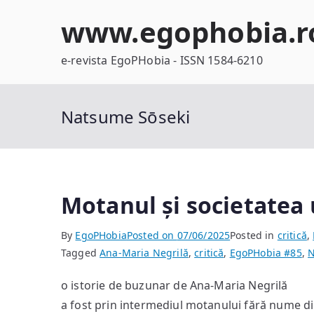
Skip
www.egophobia.r
to
content
e-revista EgoPHobia - ISSN 1584-6210
Natsume Sōseki
Motanul și societate
By
EgoPHobia
Posted on
07/06/2025
Posted in
critică
,
Tagged
Ana-Maria Negrilă
,
critică
,
EgoPHobia #85
,
N
o istorie de buzunar de Ana-Maria Negrilă
a fost prin intermediul motanului fără nume 