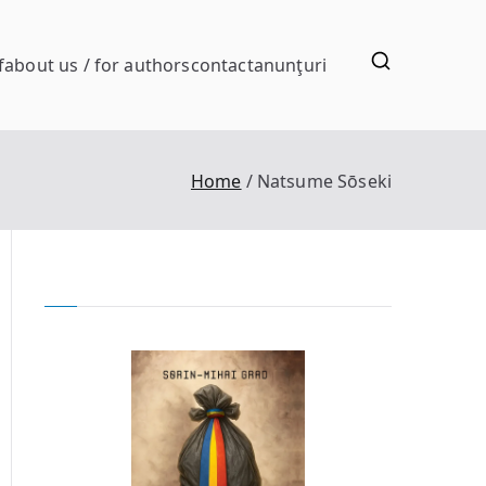
f
about us / for authors
contact
anunţuri
Home
Natsume Sōseki