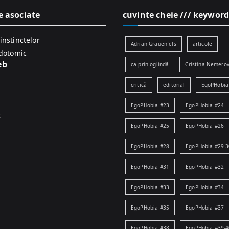
e asociate
cuvinte cheie /// keyword
instinctelor
Adrian Grauenfels
articole
idotomic
eb
ca prin oglindă
Cristina Nemerov
critică
editorial
EgoPHobia
EgoPHobia #23
EgoPHobia #24
k
EgoPHobia #25
EgoPHobia #26
EgoPHobia #28
EgoPHobia #29-3
EgoPHobia #31
EgoPHobia #32
EgoPHobia #33
EgoPHobia #34
EgoPHobia #35
EgoPHobia #37
EgoPHobia #38
EgoPHobia #39-4