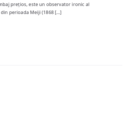
umană
limbaj prețios, este un observator ironic al
i din perioada Meiji (1868 […]