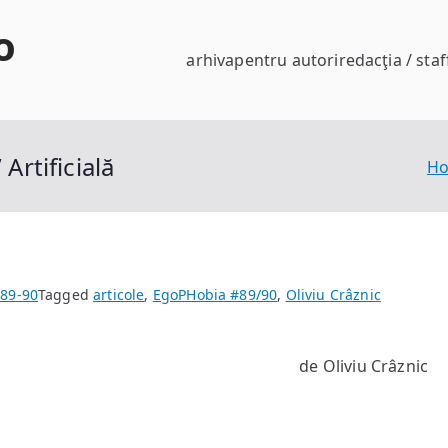
o
arhiva
pentru autori
redacţia / staf
Artificială
H
89-90
Tagged
articole
,
EgoPHobia #89/90
,
Oliviu Crâznic
de Oliviu Crâznic