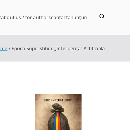
f
about us / for authors
contact
anunţuri
ome
Epoca Superstiției: „Inteligența” Artificială