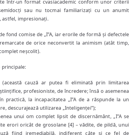
tate într-un format cvasiacademic conform unor criterii
ică semidocți sau nu tocmai familiarizați cu un anumit
, astfel, impresionați.
 de fond comise de „I”A, iar erorile de formă și defectele
i remarcate de orice neconvertit la animism (atât timp,
 complet neșcolit).
 principale:
e (această cauză ar putea fi eliminată prin limitarea
, științifice, profesioniste, de încredere; însă o asemenea
n practică, la incapacitatea „I”A de a răspunde la un
e, descurajează utilizarea „Inteligenței”);
emenea unui om complet lipsit de discernământ, „I”A se
te erori oricât de grosolane [4] – vădite, de pildă, unui
ză fiind iremediabilă, indiferent câte și ce fel de