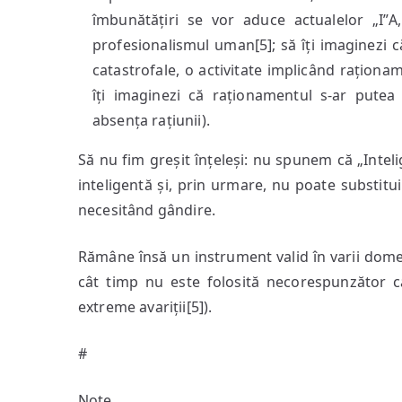
îmbunătățiri se vor aduce actualelor „I”A
profesionalismul uman[5]; să îți imaginezi că
catastrofale, o activitate implicând rațion
îți imaginezi că raționamentul s-ar putea
absența rațiunii).
Să nu fim greșit înțeleși: nu spunem că „Inteli
inteligentă și, prin urmare, nu poate substitu
necesitând gândire.
Rămâne însă un instrument valid în varii domenii
cât timp nu este folosită necorespunzător c
extreme avariții[5]).
#
Note