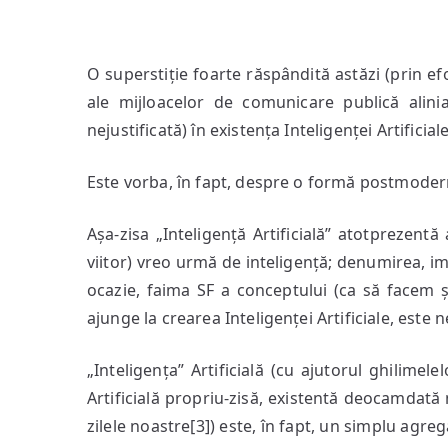
O superstiție foarte răspândită astăzi (prin efo
ale mijloacelor de comunicare publică alini
nejustificată) în existența Inteligenței Artificiale
Este vorba, în fapt, despre o formă postmode
Așa-zisa „Inteligență Artificială” atotprezen
viitor) vreo urmă de inteligență; denumirea, im
ocazie, faima SF a conceptului (ca să facem și
ajunge la crearea Inteligenței Artificiale, este n
„Inteligența” Artificială (cu ajutorul ghilimele
Artificială propriu-zisă, existentă deocamdată
zilele noastre[3]) este, în fapt, un simplu agre