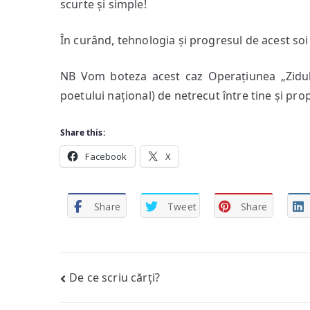
scurte și simple!
În curând, tehnologia și progresul de acest so
NB Vom boteza acest caz Operațiunea „Zidul”
poetului național) de netrecut între tine și pro
Share this:
Facebook
X
Share
Tweet
Share
Post
De ce scriu cărți?
navigation