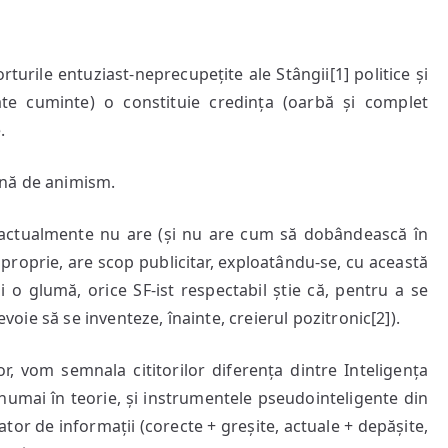
rturile entuziast-neprecupețite ale Stângii[1] politice și
ate cuminte) o constituie credința (oarbă și complet
.
rnă de animism.
tă actualmente nu are (și nu are cum să dobândească în
proprie, are scop publicitar, exploatându-se, cu această
 o glumă, orice SF-ist respectabil știe că, pentru a se
evoie să se inventeze, înainte, creierul pozitronic[2]).
lor, vom semnala cititorilor diferența dintre Inteligența
 numai în teorie, și instrumentele pseudointeligente din
gator de informații (corecte + greșite, actuale + depășite,