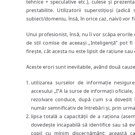
tehnice + speculative etc.), culese și prezen
prestabilite. Utilizatorii superstițioși (ad
subiect/domeniu, însă, în orice caz, naivi) vor fi
Unui profesionist, însă, nu îi vor scăpa erorile
de stil comise de aceeași „Inteligență” pot f
firește, cât acesta nu este lipsit de rațiune sau
Aceste erori sunt inevitabile, având două cauze
utilizarea surselor de informație nesigur
accesului „I”A la surse de informații oficiale
rezolvare conduce, după cum s-a dovedit î
număr semnificativ de întrebări și, prin urmar
lipsa totală a capacității de a raționa (as
dovedește incapabilă să identifice sau să evi
copil cu minim discernământ; această cau