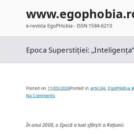
Skip
www.egophobia.r
to
content
e-revista EgoPHobia - ISSN 1584-6210
Epoca Superstiției: „Inteligența” 
Posted on
11/05/2026
Posted in
articole
,
EgoPHobia #
on
No Comments
Epoca
Superstiției:
„Inteligența”
În anul 2000, o Epocă a luat sfârșit: a Rațiunii.
Artificială