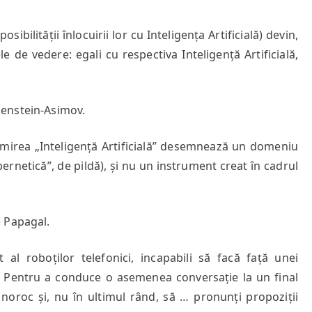
ibilității înlocuirii lor cu Inteligența Artificială) devin,
le de vedere: egali cu respectiva Inteligență Artificială,
enstein-Asimov.
enumirea „Inteligență Artificială” desemnează un domeniu
rnetică”, de pildă), și nu un instrument creat în cadrul
 Papagal.
 al roboților telefonici, incapabili să facă față unei
l. Pentru a conduce o asemenea conversație la un final
i noroc și, nu în ultimul rând, să … pronunți propoziții