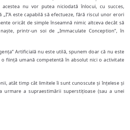
, acestea nu vor putea niciodată înlocui, cu succes,
 „I”A este capabilă să efectueze, fără riscul unor erori
amente oricât de simple înseamnă nimic altceva decât să
 naște, printr-un soi de „Immaculate Conception”, în
gența” Artificială nu este utilă, spunem doar că nu este
i o ființă umană competentă în absolut nici o activitate
, atât timp cât limitele îi sunt cunoscute și înțelese și
a urmare a supraestimării superstițioase (sau a unei