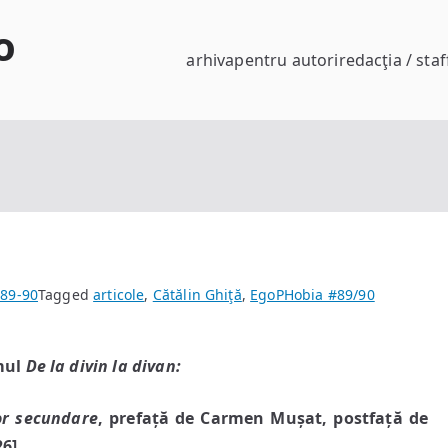
o
arhiva
pentru autori
redacţia / staf
89-90
Tagged
articole
,
Cătălin Ghiţă
,
EgoPHobia #89/90
umul
De la divin la divan:
or secundare
, prefață de Carmen Mușat, postfață de
26]