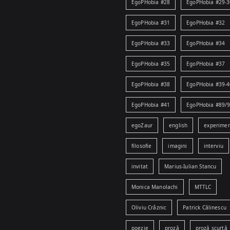
EgoPHobia #28
EgoPHobia #29-3
EgoPHobia #31
EgoPHobia #32
EgoPHobia #33
EgoPHobia #34
EgoPHobia #35
EgoPHobia #37
EgoPHobia #38
EgoPHobia #39-4
EgoPHobia #41
EgoPHobia #89/
egoZaur
english
experime
filosofie
imagini
interviu
invitat
Marius-Iulian Stancu
Monica Manolachi
MTTLC
Oliviu Crâznic
Patrick Călinescu
poezie
proză
proză scurtă