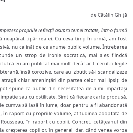
de Cătălin Ghiță
limpezesc propriile reflecții asupra temei tratate, într-o formă
ică neapărat tipărirea ei. Cu ceva timp în urmă, am fost
isivă, nu calină) de ce anume public volume. Întrebarea
scunde un strop de ironie socratică, mai ales fiindcă
tul că eu am publicat mai mult decât ar fi cerut-o legile
bterană, însă corozive, care au izbutit să-i scandalizeze
i atragă chiar amenințări din partea celor mai lipsiți de
pot spune că public din necesitatea de a-mi împărtăși
impatie sau cu ostilitate. Simt că fiecare carte produsă,
ie cumva să iasă în lume, doar pentru a fi abandonată
, în raport cu propriile volume, atitudinea adoptată de
 Rousseau, în raport cu copiii. Concret, cetățeanul din
a creșterea copiilor, în general, dar, când venea vorba