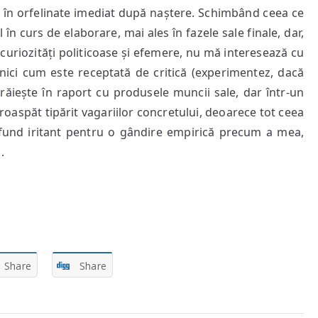
ze în orfelinate imediat după naștere. Schimbând ceea ce
n curs de elaborare, mai ales în fazele sale finale, dar,
 curiozități politicoase și efemere, nu mă interesează cu
nici cum este receptată de critică (experimentez, dacă
trăiește în raport cu produsele muncii sale, dar într-un
oaspăt tipărit vagariilor concretului, deoarece tot ceea
rofund iritant pentru o gândire empirică precum a mea,
.
Share
Share