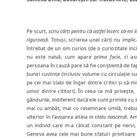
Pe scurt,
scriu cărți pentru că astfel încerc să-mi 
riguroasă
. Totuși, scrierea unei cărți nu impl
întrebat de un om curios (de o curiozitate inc
nu este naivă, cum apare
prima facie
, ci a
persoana în cauză pare să fie conștientă de fap
bunei cuviințe (inclusiv volume cu circulație su
pe cei mai slabi de înger dintre critici și să-m
umor dintre cititori).
În ceea ce mă privește, 
gândurile, indiferent dacă ele sunt primite cu s
mai cu ambâț, mai cu resemnare umilă, trebu
ulterior în favoarea alteia
in statu nascendi
. Am
un individ care m-a călcat constant pe nervi,
Geneva avea cele mai bune sfaturi privitoare l