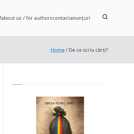
f
about us / for authors
contact
anunţuri
Home
De ce scriu cărți?