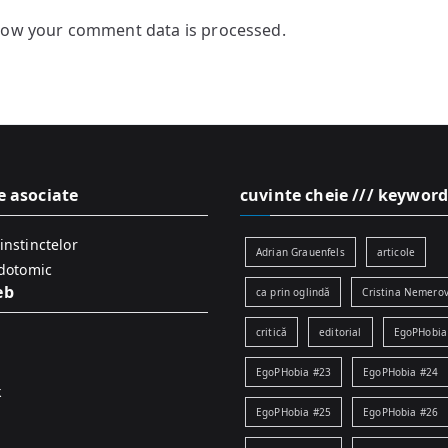
how your comment data is processed.
e asociate
cuvinte cheie /// keyword
instinctelor
Adrian Grauenfels
articole
idotomic
eb
ca prin oglindă
Cristina Nemerov
critică
editorial
EgoPHobia
EgoPHobia #23
EgoPHobia #24
k
EgoPHobia #25
EgoPHobia #26