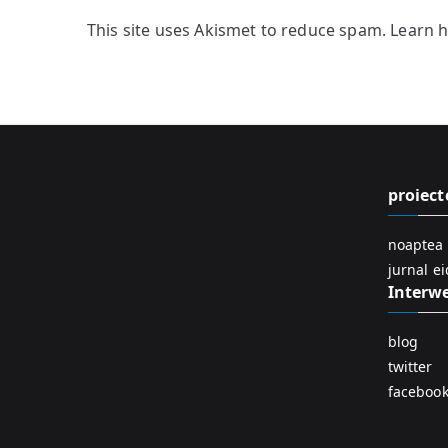
This site uses Akismet to reduce spam.
Learn 
proiect
noaptea 
jurnal e
Interw
blog
twitter
faceboo