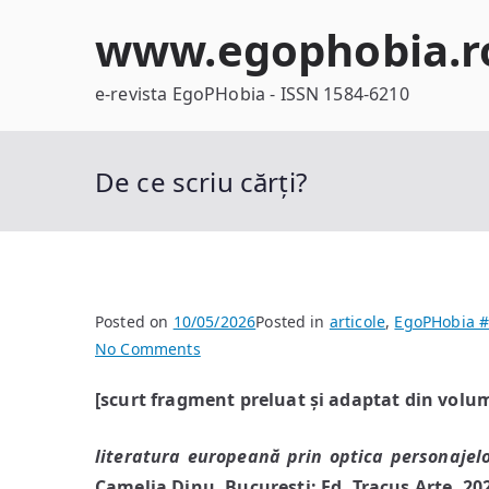
Skip
www.egophobia.r
to
content
e-revista EgoPHobia - ISSN 1584-6210
De ce scriu cărți?
Posted on
10/05/2026
Posted in
articole
,
EgoPHobia #
on
No Comments
De
[scurt fragment preluat și adaptat din vol
ce
scriu
literatura europeană prin optica personajel
cărți?
Camelia Dinu, București: Ed. Tracus Arte, 20